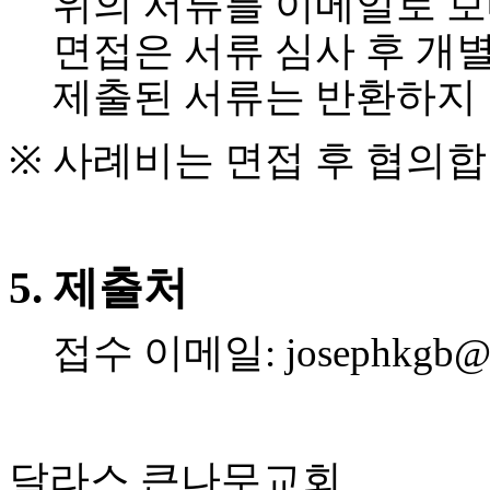
위의
서류를
이메일로
보
진
면접은
서류
심사
후
개
후
기
제출된
서류는
반환하지
대
출
후
※
사례비는
면접
후
협의합
기
비
아
센
터
5.
제출처
웹
토
끼
접수
이메일
: josephkgb
미
프
진
후
기
미
달라스
큰나무교회
프