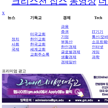
크리스천 잡스
동영상
더
X
뉴스
기독교
경제
Tech
금융
증권
IT기기
미국교회
기업
통신/모
정치
한인교회
부동산
소프트웨
사회
한국교회
한인경제
인터넷
국제
세계교회
글로벌경제
게임
교회주소록
생활경제
과학
경제일반
프리미엄 광고