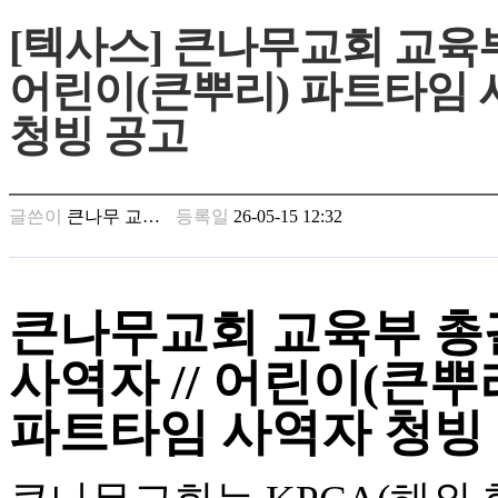
만
[텍사스] 큰나무교회 교육부 
남
찾
어린이(큰뿌리) 파트타임 
기
은
청빙 공고
꼴
링
크
밍
글쓴이
큰나무 교…
등록일
26-05-15 12:32
키
넷
주
소
minky
큰나무교회
교육부 총
합
체
사역자
//
어린이
(
큰뿌
출
장
파트타임 사역자 청빙
안
마
러