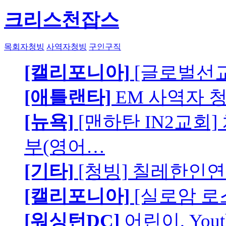
크리스천잡스
목회자청빙
사역자청빙
구인구직
[캘리포니아]
[글로벌선교
[애틀랜타]
EM 사역자 
[뉴욕]
[맨하탄 IN2교회
부(영어…
[기타]
[청빙] 칠레한인연
[캘리포니아]
[실로암 로
[워싱턴DC]
어린이, You