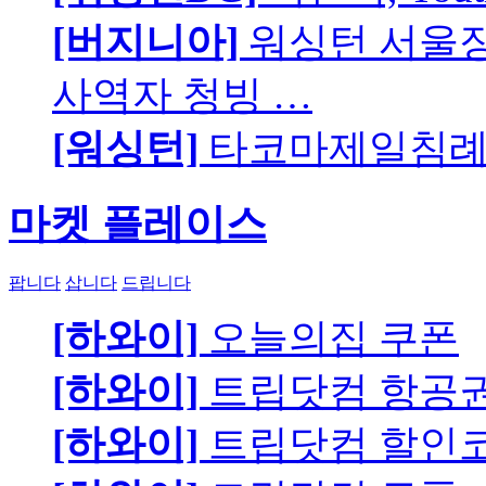
[버지니아]
워싱턴 서울장로
사역자 청빙 …
[워싱턴]
타코마제일침례교
마켓 플레이스
팝니다
삽니다
드립니다
[하와이]
오늘의집 쿠폰
[하와이]
트립닷컴 항공
[하와이]
트립닷컴 할인