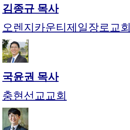
김종규 목사
오렌지카운티제일장로교
국윤권 목사
충현선교교회