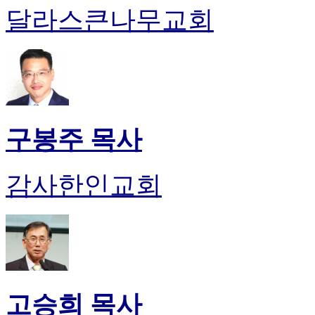
달라스큰나무교회
구봉주 목사
감사한인교회
고승희 목사