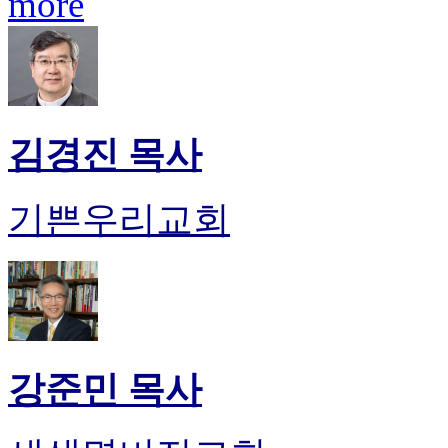
more
김경진 목사
기쁜우리교회
강준민 목사