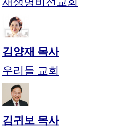
새생명비전교회
김양재 목사
우리들 교회
김귀보 목사