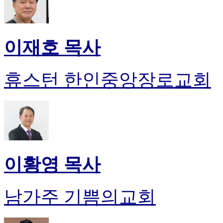
이재호 목사
휴스턴 한인중앙장로교회
이황영 목사
남가주 기쁨의교회