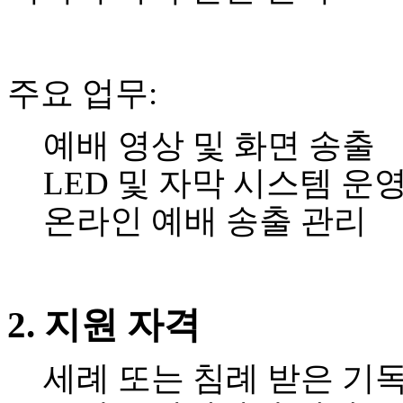
시
알
리
스
주요 업무
:
구
입
돔
예배 영상 및 화면 송출
클
럽
LED
및 자막 시스템 운
DOMCLUB
실
온라인 예배 송출 관리
시
간
무
료
채
2.
지원
자격
팅
돔
클
세례
또는 침례 받은
기
럽
DOMCLUB.top