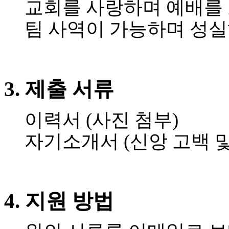
교회를
사랑하며
예배를
유
머
팀
사역이
가능하며
성실
판
북
토
끼
최
신
3.
제출
서류
토
렌
트
이력서
(
사진
첨부
)
사
이
자기소개서
(
신앙
고백
트
순
위
비
아
4.
지원
방법
후
기
미
프