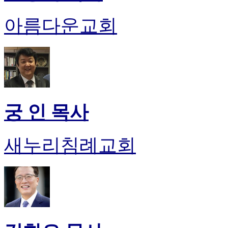
아름다운교회
궁 인 목사
새누리침례교회