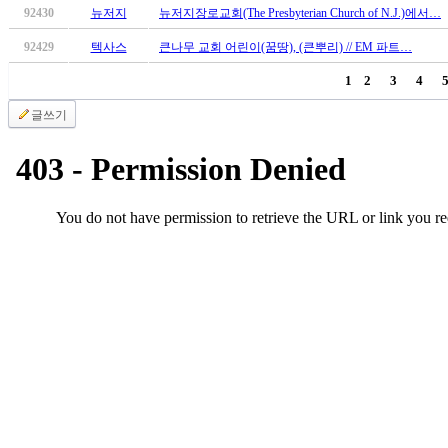
92430
뉴저지
뉴저지장로교회(The Presbyterian Church of N.J.)에서…
92429
텍사스
큰나무 교회 어린이(꿈땅), (큰뿌리) // EM 파트…
1
2
3
4
글쓰기