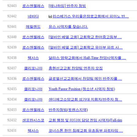
92443
로스앤젤레스
[애나하임] 반주자 청빙
92442
네바다
라스베가스 우리좋은장로교회에서 피아노 반…
92441
메릴랜드
유스 사역자를 찾습니다.
92440
로스앤젤레스
[얼바인 베델 교회] 교회학교 한어중고등부 …
92439
로스앤젤레스
[얼바인 베델 교회] 교회학교 유아부 파트 사…
92438
텍사스
달라스 영락교회에서 Half-Time 찬양사역자를 …
92437
캘리포니아
충현선교교회 찬양팀 연주자 모집
92436
로스앤젤레스
글로벌선교교회에서 찬양팀 메인 반주자를 …
92435
캘리포니아
Youth Pastor Position (청소년 사역자 청빙)
92434
캘리포니아
샌디에고소망교회 성가대 지휘자/반주자 청…
92433
로스앤젤레스
반주자청빙(토렌스지역)
92432
샌프란시스코
교회 행정 및 미디어 담당 전임 사역자(Full-tim
92431
텍사스
코너스톤 한인 침례교회 유초등부 파트타임 …