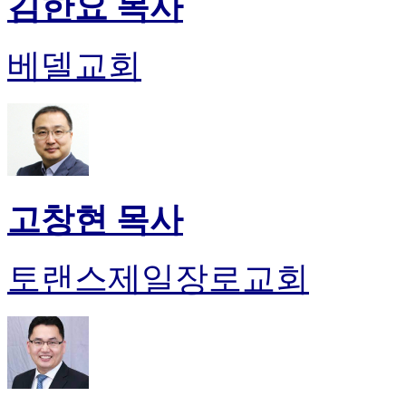
김한요 목사
베델교회
고창현 목사
토랜스제일장로교회