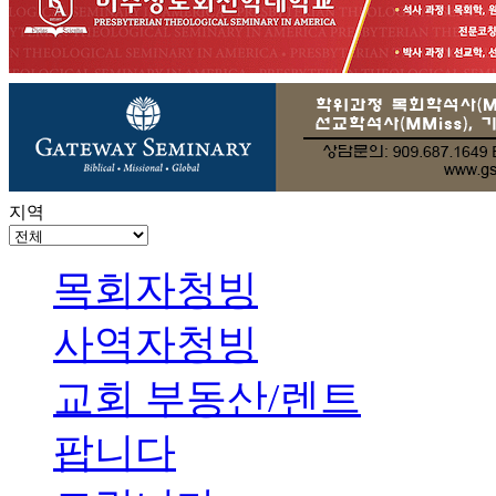
지역
목회자청빙
사역자청빙
교회 부동산/렌트
팝니다