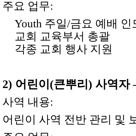
주요 업무
:
치
료
약
Youth
주일
/
금요 예배 인
임
심
교회 교육부서 총괄
중
절
각종 교회 행사 지원
코
리
아
e
뉴
스
2)
어린이
(
큰뿌리
)
사역자
신
규
사역
내용
:
노
제
휴
어린이 사역 전반 관리 및 
사
이
트