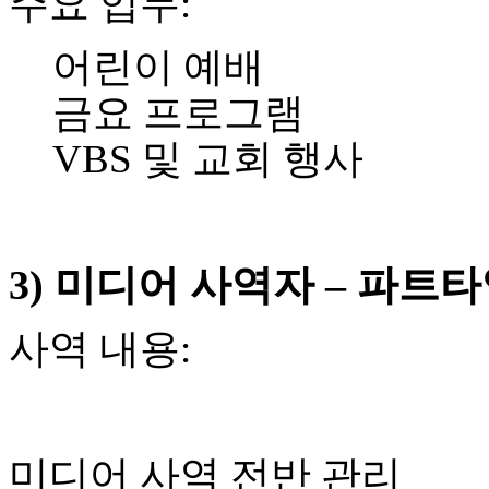
주요 업무
:
무
료
만
어린이 예배
남
어
금요 프로그램
플
시
VBS
및 교회 행사
알
리
스
후
기
3)
미디어 사역자
–
파트타
가
평
발
사역 내용
:
기
부
진
약
비
미디어 사역 전반 관리
아
탑-