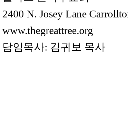
진
약
2400 N. Josey Lane Carrollt
국
미
www.thegreattree.org
국
24
시
담임목사
:
김귀보
목사
간
대
출