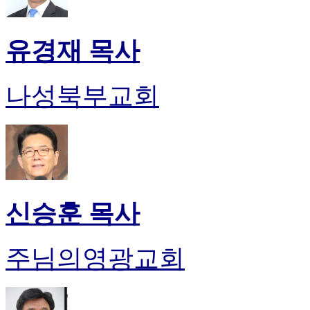
유경재 목사
나성북부교회
신승훈 목사
주님의영광교회