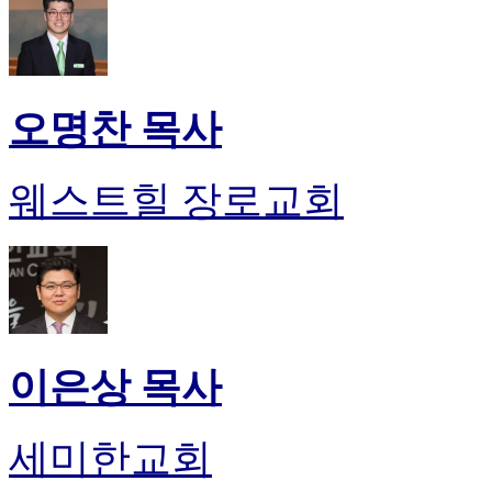
오명찬 목사
웨스트힐 장로교회
이은상 목사
세미한교회