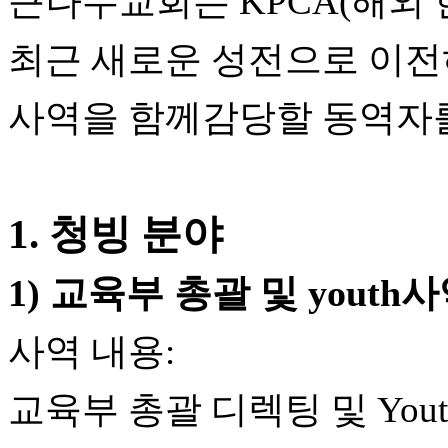
큰나무교회는
KPCA(
해외
브
약
국
최근
새로운
성전으로
이전
주
소
야
사역을
함께
감당할
동역자
우
즐
성
비
아
1.
청빙
분야
탑-
프
릴
1)
교육부 총괄 및
youth
사
리
지
구
사역
내용
:
입
발
교육부 총괄 디렉팅 및
You
기
부
전