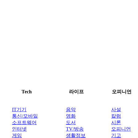
Tech
라이프
오피니언
IT기기
음악
사설
통신/모바일
영화
칼럼
소프트웨어
도서
시론
인터넷
TV/방송
오피니언
게임
생활정보
기고