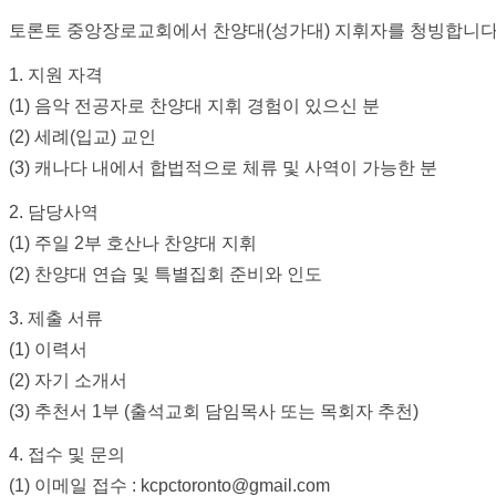
링
토론토 중앙장로교회에서 찬양대(성가대) 지휘자를 청빙합니다
크
밍
1. 지원 자격
키
(1) 음악 전공자로 찬양대 지휘 경험이 있으신 분
넷
주
(2) 세례(입교) 교인
소
(3) 캐나다 내에서 합법적으로 체류 및 사역이 가능한 분
minky
합
2. 담당사역
체
(1) 주일 2부 호산나 찬양대 지휘
출
장
(2) 찬양대 연습 및 특별집회 준비와 인도
안
3. 제출 서류
마
러
(1) 이력서
브
(2) 자기 소개서
약
(3) 추천서 1부 (출석교회 담임목사 또는 목회자 추천)
국
주
4. 접수 및 문의
소
야
(1) 이메일 접수 : kcpctoronto@gmail.com