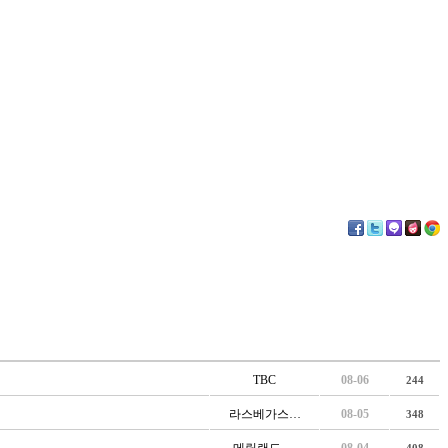
TBC
08-06
244
라스베가스…
08-05
348