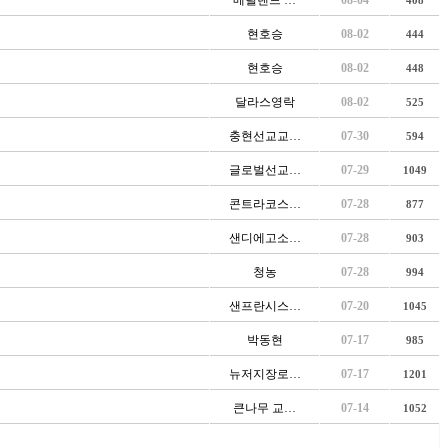
메릴랜드 …
08-04
408
현호승
08-02
444
현호승
08-02
448
달라스영락
08-02
525
충현선교교…
07-30
594
글로벌선교…
07-29
1049
콘트라코스…
07-28
877
샌디에고소…
07-28
903
청농
07-28
994
샌프란시스…
07-20
1045
박동현
07-17
985
뉴저지장로…
07-17
1201
큰나무 교…
07-14
1052