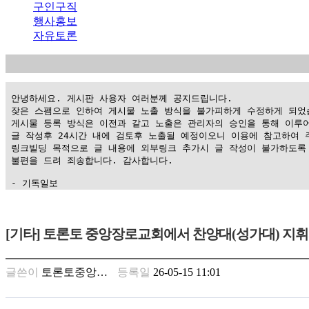
구인구직
행사홍보
자유토론
 안녕하세요. 게시판 사용자 여러분께 공지드립니다.

 잦은 스팸으로 인하여 게시물 노출 방식을 불가피하게 수정하게 되었습
 게시물 등록 방식은 이전과 같고 노출은 관리자의 승인을 통해 이루어
 글 작성후 24시간 내에 검토후 노출될 예정이오니 이용에 참고하여 주
 링크빌딩 목적으로 글 내용에 외부링크 추가시 글 작성이 불가하도록 
 불편을 드려 죄송합니다. 감사합니다.

 - 기독일보
가
평
[기타] 토론토 중앙장로교회에서 찬양대(성가대) 지
만
남
찾
글쓴이
토론토중앙…
등록일
26-05-15 11:01
기
은
꼴