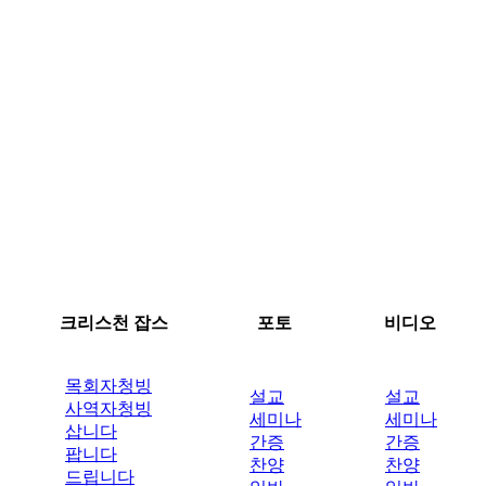
크리스천 잡스
포토
비디오
목회자청빙
설교
설교
사역자청빙
세미나
세미나
삽니다
간증
간증
팝니다
찬양
찬양
드립니다