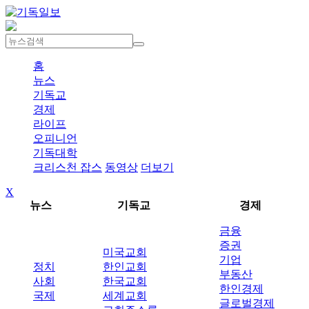
홈
뉴스
기독교
경제
라이프
오피니언
기독대학
크리스천 잡스
동영상
더보기
X
뉴스
기독교
경제
금융
증권
미국교회
기업
정치
한인교회
부동산
사회
한국교회
한인경제
국제
세계교회
글로벌경제