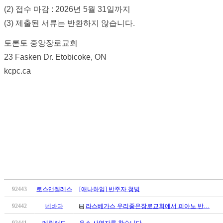
우
(2) 접수 마감 : 2026년 5월 31일까지
즐
(3) 제출된 서류는 반환하지 않습니다.
성
비
토론토 중앙장로교회
아
탑-
23 Fasken Dr. Etobicoke, ON
프
kcpc.ca
릴
리
지
구
입
발
기
부
전
치
료
92443
로스앤젤레스
[애나하임] 반주자 청빙
약
임
92442
네바다
라스베가스 우리좋은장로교회에서 피아노 반…
심