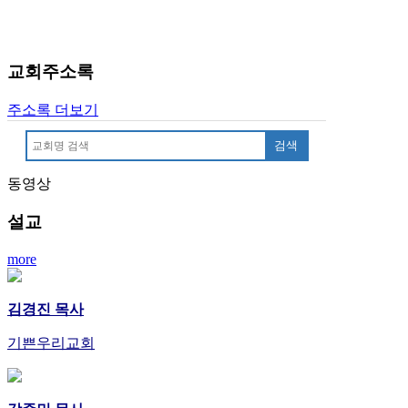
입
돔
클
럽
교회주소록
DOMCLUB
실
주소록 더보기
시
간
검색
무
료
동영상
채
팅
설교
돔
클
more
럽
DOMCLUB.top
유
김경진 목사
머
판
기쁜우리교회
북
토
끼