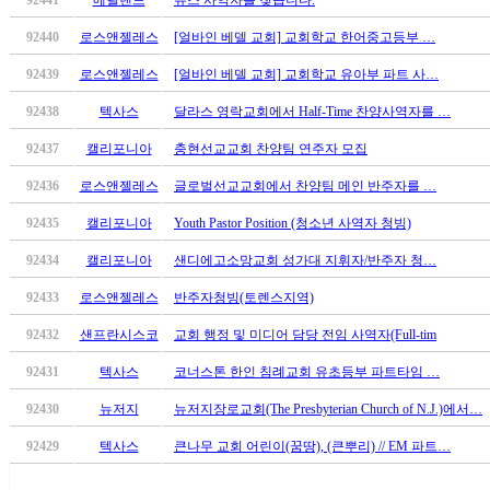
중
92441
메릴랜드
유스 사역자를 찾습니다.
절
92440
로스앤젤레스
[얼바인 베델 교회] 교회학교 한어중고등부 …
코
리
92439
로스앤젤레스
[얼바인 베델 교회] 교회학교 유아부 파트 사…
아
92438
텍사스
달라스 영락교회에서 Half-Time 찬양사역자를 …
e
뉴
92437
캘리포니아
충현선교교회 찬양팀 연주자 모집
스
신
92436
로스앤젤레스
글로벌선교교회에서 찬양팀 메인 반주자를 …
규
92435
캘리포니아
Youth Pastor Position (청소년 사역자 청빙)
노
제
92434
캘리포니아
샌디에고소망교회 성가대 지휘자/반주자 청…
휴
사
92433
로스앤젤레스
반주자청빙(토렌스지역)
이
92432
샌프란시스코
교회 행정 및 미디어 담당 전임 사역자(Full-tim
트
무
92431
텍사스
코너스톤 한인 침례교회 유초등부 파트타임 …
료
만
92430
뉴저지
뉴저지장로교회(The Presbyterian Church of N.J.)에서…
남
92429
텍사스
큰나무 교회 어린이(꿈땅), (큰뿌리) // EM 파트…
어
플