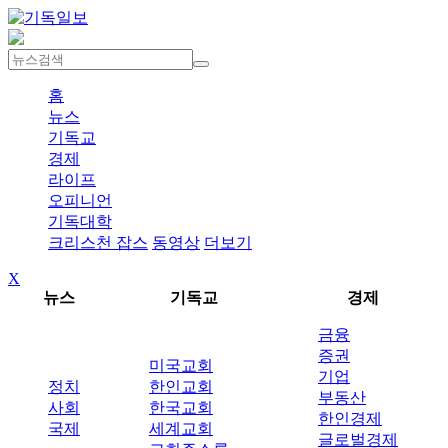
홈
뉴스
기독교
경제
라이프
오피니언
기독대학
크리스천 잡스
동영상
더보기
X
뉴스
기독교
경제
금융
증권
미국교회
기업
정치
한인교회
부동산
사회
한국교회
한인경제
국제
세계교회
글로벌경제