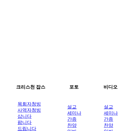
크리스천 잡스
포토
비디오
목회자청빙
설교
설교
사역자청빙
세미나
세미나
삽니다
간증
간증
팝니다
찬양
찬양
드립니다