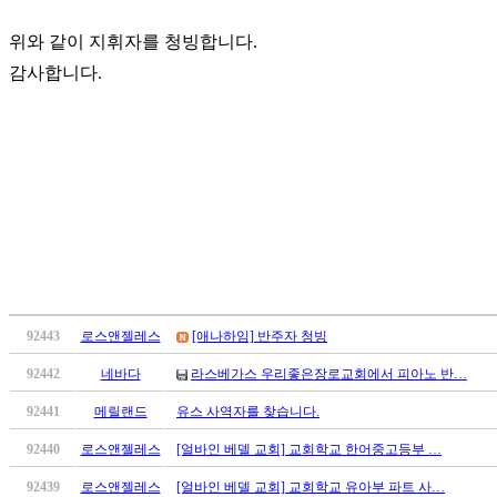
료
약
위와 같이 지휘자를 청빙합니다.
임
감사합니다.
심
중
절
코
리
아
e
뉴
스
신
규
노
92443
로스앤젤레스
[애나하임] 반주자 청빙
제
휴
92442
네바다
라스베가스 우리좋은장로교회에서 피아노 반…
사
92441
메릴랜드
유스 사역자를 찾습니다.
이
트
92440
로스앤젤레스
[얼바인 베델 교회] 교회학교 한어중고등부 …
무
92439
로스앤젤레스
[얼바인 베델 교회] 교회학교 유아부 파트 사…
료