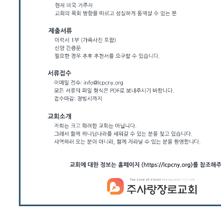
국
주
소
야
우
즐
성
비
아
탑-
프
릴
리
지
구
입
발
기
부
전
치