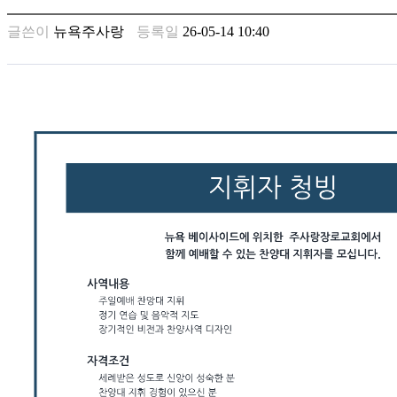
남
찾
글쓴이
뉴욕주사랑
등록일
26-05-14 10:40
기
은
꼴
링
크
밍
키
넷
주
소
minky
합
체
출
장
안
마
러
브
약