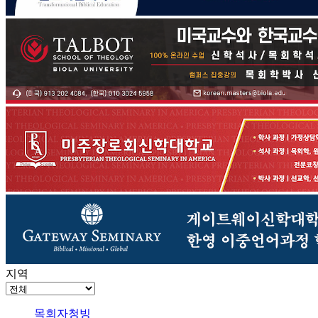
지역
목회자청빙