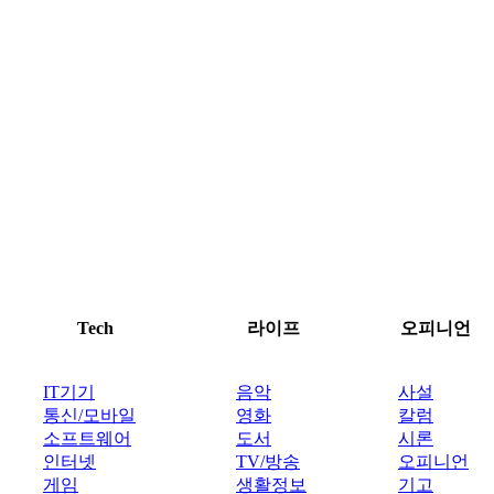
Tech
라이프
오피니언
IT기기
음악
사설
통신/모바일
영화
칼럼
소프트웨어
도서
시론
인터넷
TV/방송
오피니언
게임
생활정보
기고