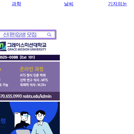
과학
날씨
기자의눈