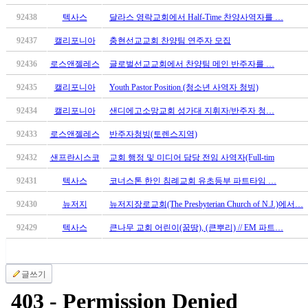
만
92438
텍사스
달라스 영락교회에서 Half-Time 찬양사역자를 …
남
어
92437
캘리포니아
충현선교교회 찬양팀 연주자 모집
플
92436
로스앤젤레스
글로벌선교교회에서 찬양팀 메인 반주자를 …
시
알
92435
캘리포니아
Youth Pastor Position (청소년 사역자 청빙)
리
92434
캘리포니아
샌디에고소망교회 성가대 지휘자/반주자 청…
스
후
92433
로스앤젤레스
반주자청빙(토렌스지역)
기
가
92432
샌프란시스코
교회 행정 및 미디어 담당 전임 사역자(Full-tim
평
92431
텍사스
코너스톤 한인 침례교회 유초등부 파트타임 …
발
기
92430
뉴저지
뉴저지장로교회(The Presbyterian Church of N.J.)에서…
부
진
92429
텍사스
큰나무 교회 어린이(꿈땅), (큰뿌리) // EM 파트…
약
비
아
글쓰기
탑-
시