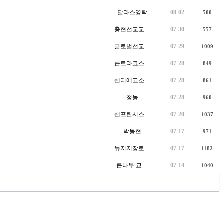
달라스영락
08-02
500
충현선교교…
07-30
557
글로벌선교…
07-29
1009
콘트라코스…
07-28
849
샌디에고소…
07-28
861
청농
07-28
960
샌프란시스…
07-20
1037
박동현
07-17
971
뉴저지장로…
07-17
1182
큰나무 교…
07-14
1040