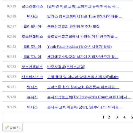
무
92439
로스앤젤레스
[얼바인 베델 교회] 교회학교 유아부 파트 사…
료
만
92438
텍사스
달라스 영락교회에서 Half-Time 찬양사역자를 …
남
어
92437
캘리포니아
충현선교교회 찬양팀 연주자 모집
플
92436
로스앤젤레스
글로벌선교교회에서 찬양팀 메인 반주자를 …
시
알
92435
캘리포니아
Youth Pastor Position (청소년 사역자 청빙)
리
92434
캘리포니아
샌디에고소망교회 성가대 지휘자/반주자 청…
스
후
92433
로스앤젤레스
반주자청빙(토렌스지역)
기
가
92432
샌프란시스코
교회 행정 및 미디어 담당 전임 사역자(Full-tim
평
92431
텍사스
코너스톤 한인 침례교회 유초등부 파트타임 …
발
기
92430
뉴저지
뉴저지장로교회(The Presbyterian Church of N.J.)에서…
부
진
92429
텍사스
큰나무 교회 어린이(꿈땅), (큰뿌리) // EM 파트…
약
1
2
3
4
비
아
글쓰기
탑-