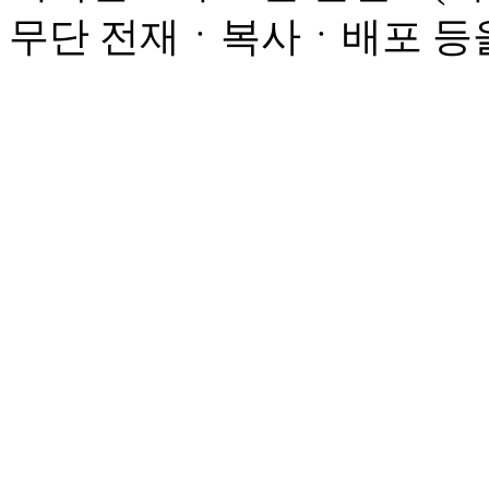
무단 전재ㆍ복사ㆍ배포 등을