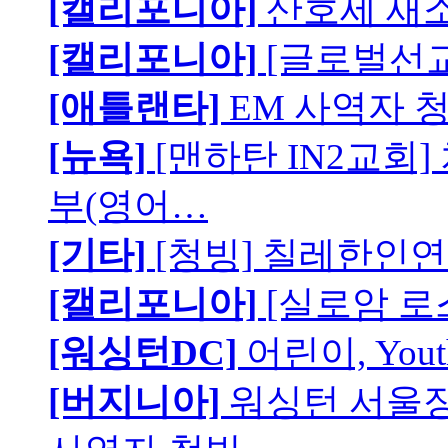
[캘리포니아]
산호세 새
[캘리포니아]
[글로벌선교
[애틀랜타]
EM 사역자 
[뉴욕]
[맨하탄 IN2교회
부(영어…
[기타]
[청빙] 칠레한인연
[캘리포니아]
[실로암 로
[워싱턴DC]
어린이, You
[버지니아]
워싱턴 서울장로