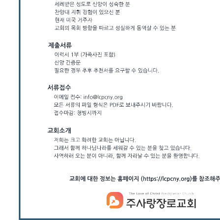
브
약
국
주
소
야
우
즐
성
비
아
탑-
프
릴
리
지
구
입
발
기
부
전