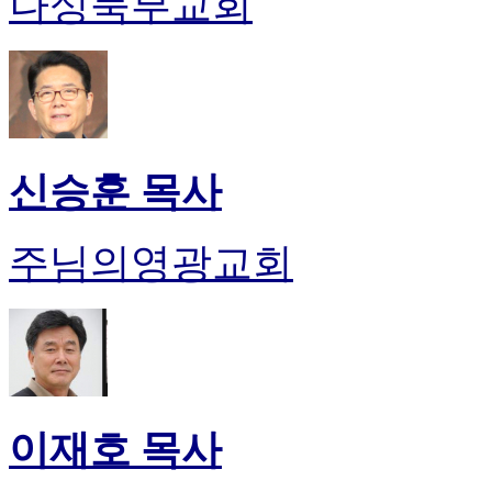
나성북부교회
신승훈 목사
주님의영광교회
이재호 목사