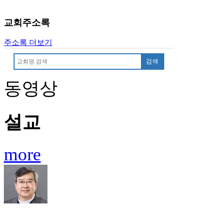
유
머
교회주소록
판
북
주소록 더보기
토
끼
검색
최
신
동영상
토
렌
트
사
설교
이
트
순
more
위
비
아
후
기
미
프