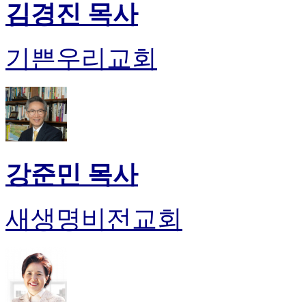
김경진 목사
진
후
기
기쁜우리교회
대
출
후
기
비
아
센
터
강준민 목사
웹
토
끼
새생명비전교회
미
프
진
후
기
미
프