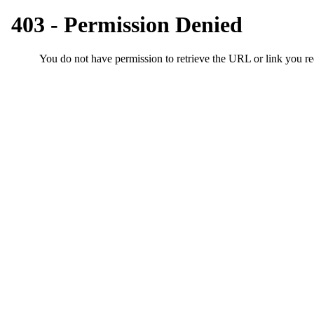
시
알
리
스
구
입
돔
클
럽
DOMCLUB
실
시
간
무
료
채
팅
돔
클
럽
DOMCLUB.top