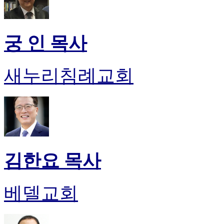
궁 인 목사
새누리침례교회
김한요 목사
베델교회