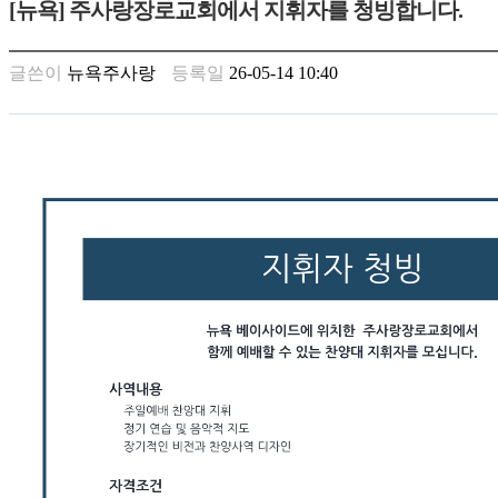
[뉴욕] 주사랑장로교회에서 지휘자를 청빙합니다.
만
남
찾
글쓴이
뉴욕주사랑
등록일
26-05-14 10:40
기
은
꼴
링
크
밍
키
넷
주
소
minky
합
체
출
장
안
마
러