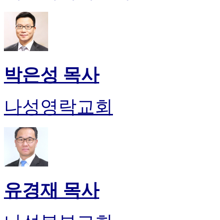
박은성 목사
나성영락교회
유경재 목사