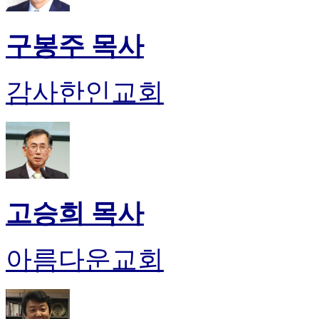
구봉주 목사
감사한인교회
고승희 목사
아름다운교회