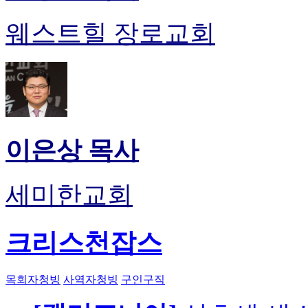
웨스트힐 장로교회
이은상 목사
세미한교회
크리스천잡스
목회자청빙
사역자청빙
구인구직