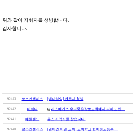
치
료
약
위와 같이 지휘자를 청빙합니다.
임
감사합니다.
심
중
절
코
리
아
e
뉴
스
신
규
노
92443
로스앤젤레스
[애나하임] 반주자 청빙
제
휴
92442
네바다
라스베가스 우리좋은장로교회에서 피아노 반…
사
92441
메릴랜드
유스 사역자를 찾습니다.
이
트
92440
로스앤젤레스
[얼바인 베델 교회] 교회학교 한어중고등부 …