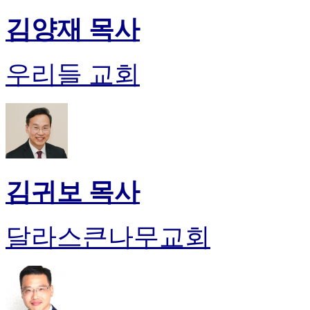
진
김양재 목사
약
국
미
우리들 교회
국
24
시
간
대
출
김귀보 목사
달라스큰나무교회