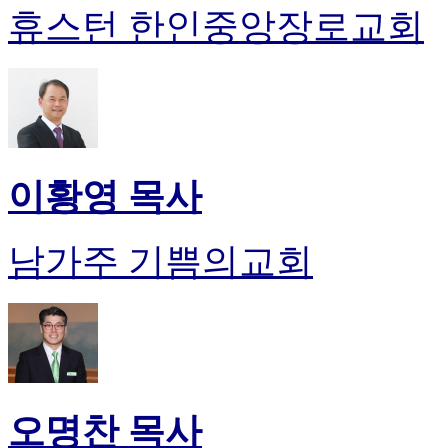
휴스턴 한인중앙장로교회
이황영 목사
남가주 기쁨의교회
오명찬 목사