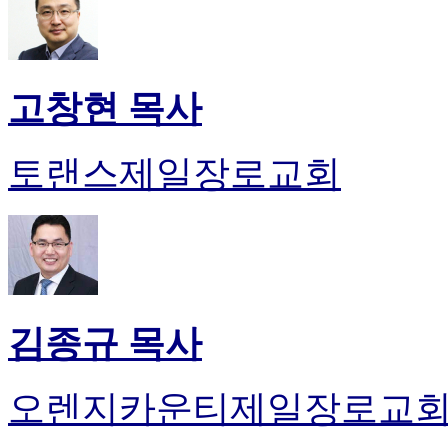
고창현 목사
토랜스제일장로교회
김종규 목사
오렌지카운티제일장로교