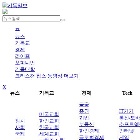
홈
뉴스
기독교
경제
라이프
오피니언
기독대학
크리스천 잡스
동영상
더보기
X
뉴스
기독교
경제
Tech
금융
증권
IT기기
미국교회
기업
통신/모
정치
한인교회
부동산
소프트웨
사회
한국교회
한인경제
인터넷
국제
세계교회
글로벌경제
게임