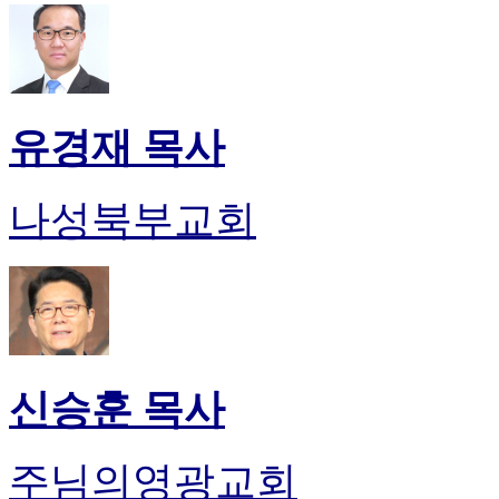
유경재 목사
나성북부교회
신승훈 목사
주님의영광교회