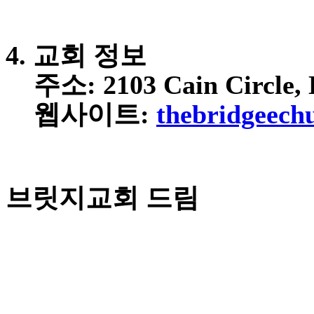
료
약
임
4. 교회 정보
심
중
주소:
2103 Cain Circle,
절
코
웹사이트:
thebridgeech
리
아
e
뉴
스
신
브릿지교회 드림
규
노
제
휴
사
이
트
무
료