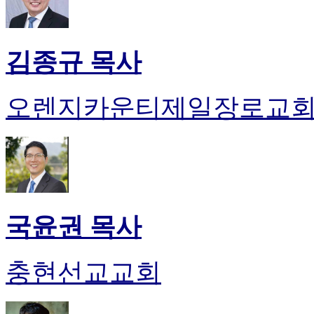
김종규 목사
오렌지카운티제일장로교
국윤권 목사
충현선교교회