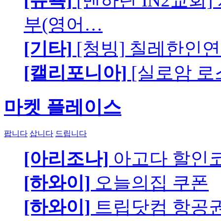
[뉴욕]
[맨하탄 IN2교회
부(영어…
[기타]
[청빙] 칠레한인연
[캘리포니아]
[실로암 로
마켓 플레이스
팝니다
삽니다
드립니다
[아리조나]
아고다 할인
[하와이]
오늘의집 쿠폰
[하와이]
트립닷컴 항공