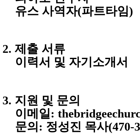
국
유스 사역자(파트타임)
주
소
야
우
즐
성
2. 제출 서류
비
아
이력서 및 자기소개서
탑-
프
릴
리
지
구
3. 지원 및 문의
입
발
이메일:
thebridgeechur
기
부
문의:
정성진 목사(470-32
전
치