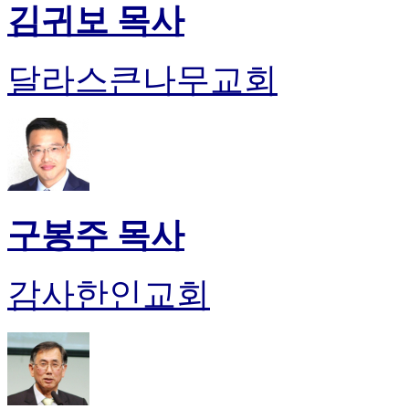
김귀보 목사
달라스큰나무교회
구봉주 목사
감사한인교회