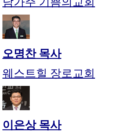
남가주 기쁨의교회
오명찬 목사
웨스트힐 장로교회
이은상 목사