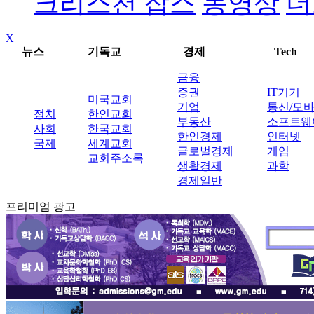
크리스천 잡스
동영상
더
X
뉴스
기독교
경제
Tech
금융
증권
IT기기
미국교회
기업
통신/모
정치
한인교회
부동산
소프트웨
사회
한국교회
한인경제
인터넷
국제
세계교회
글로벌경제
게임
교회주소록
생활경제
과학
경제일반
프리미엄 광고