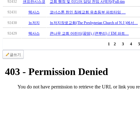
92432
샌프란시스코
교회 행정 및 미디어 담당 전임 사역자(Full-tim
알
리
92431
텍사스
코너스톤 한인 침례교회 유초등부 파트타임 …
스
구
92430
뉴저지
뉴저지장로교회(The Presbyterian Church of N.J.)에서…
입
92429
텍사스
큰나무 교회 어린이(꿈땅), (큰뿌리) // EM 파트…
돔
클
1
2
3
4
럽
글쓰기
DOMCLUB
실
시
간
무
료
채
팅
돔
클
럽
DOMCLUB.top
유
머