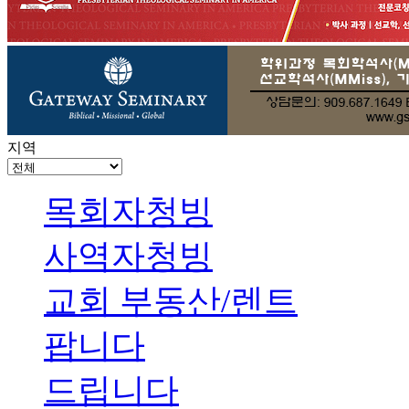
지역
목회자청빙
사역자청빙
교회 부동산/렌트
팝니다
드립니다