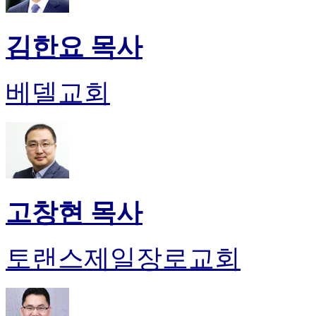
김한요 목사
베델교회
고창현 목사
토랜스제일장로교회