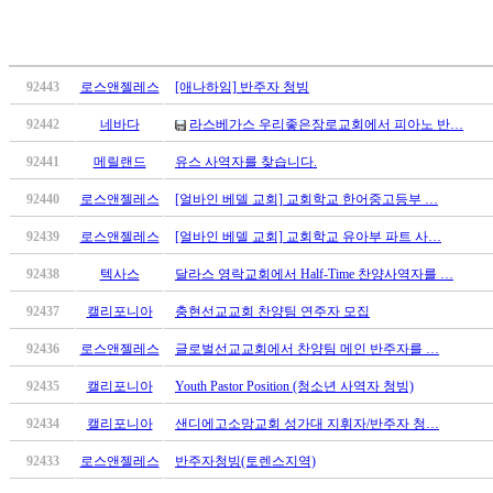
만
남
어
플
92443
로스앤젤레스
[애나하임] 반주자 청빙
시
92442
네바다
라스베가스 우리좋은장로교회에서 피아노 반…
알
리
92441
메릴랜드
유스 사역자를 찾습니다.
스
92440
로스앤젤레스
[얼바인 베델 교회] 교회학교 한어중고등부 …
후
기
92439
로스앤젤레스
[얼바인 베델 교회] 교회학교 유아부 파트 사…
가
평
92438
텍사스
달라스 영락교회에서 Half-Time 찬양사역자를 …
발
92437
캘리포니아
충현선교교회 찬양팀 연주자 모집
기
부
92436
로스앤젤레스
글로벌선교교회에서 찬양팀 메인 반주자를 …
진
92435
캘리포니아
Youth Pastor Position (청소년 사역자 청빙)
약
비
92434
캘리포니아
샌디에고소망교회 성가대 지휘자/반주자 청…
아
탑-
92433
로스앤젤레스
반주자청빙(토렌스지역)
시