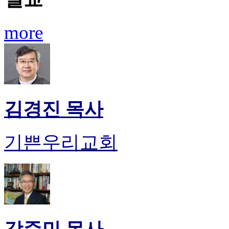
후
기
more
대
출
후
기
비
아
센
터
김경진 목사
웹
토
끼
기쁜우리교회
미
프
진
후
기
미
프
진