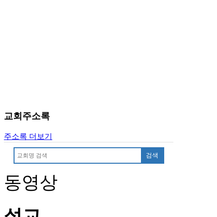
판
북
토
끼
최
신
토
렌
트
사
이
교회주소록
트
순
주소록 더보기
위
비
검색
아
후
동영상
기
미
프
설교
진