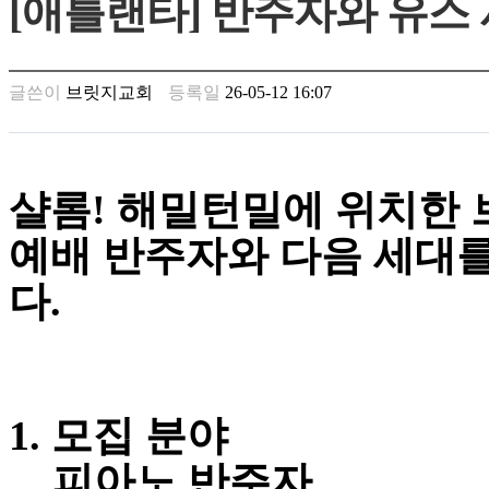
[애틀랜타] 반주자와 유스
남
찾
기
은
글쓴이
브릿지교회
등록일
26-05-12 16:07
꼴
링
크
밍
키
샬롬! 해밀턴밀에 위치한 
넷
주
예배 반주자와 다음 세대를
소
minky
다.
합
체
출
장
안
마
1. 모집 분야
러
브
피아노 반주자
약