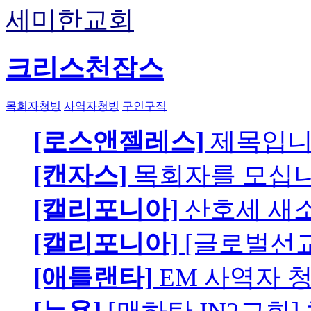
세미한교회
크리스천잡스
목회자청빙
사역자청빙
구인구직
[로스앤젤레스]
제목입
[캔자스]
목회자를 모십니
[캘리포니아]
산호세 새
[캘리포니아]
[글로벌선교
[애틀랜타]
EM 사역자 