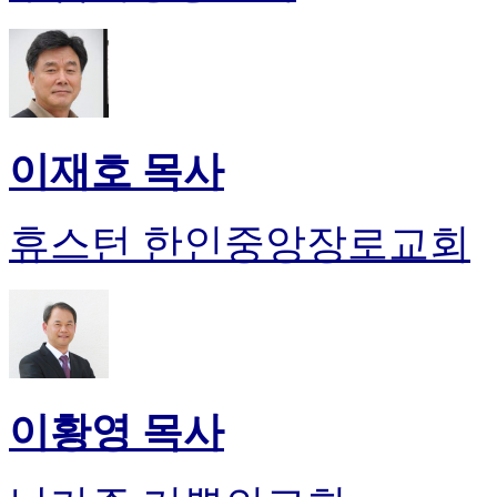
이재호 목사
휴스턴 한인중앙장로교회
이황영 목사