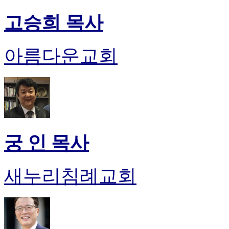
고승희 목사
아름다운교회
궁 인 목사
새누리침례교회