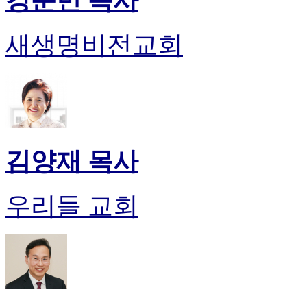
강준민 목사
약
국
미
새생명비전교회
국
24
시
간
대
출
김양재 목사
우리들 교회