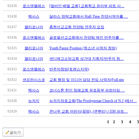
무
92439
로스앤젤레스
[얼바인 베델 교회] 교회학교 유아부 파트 사…
료
만
92438
텍사스
달라스 영락교회에서 Half-Time 찬양사역자를 …
남
어
92437
캘리포니아
충현선교교회 찬양팀 연주자 모집
플
92436
로스앤젤레스
글로벌선교교회에서 찬양팀 메인 반주자를 …
시
알
92435
캘리포니아
Youth Pastor Position (청소년 사역자 청빙)
리
92434
캘리포니아
샌디에고소망교회 성가대 지휘자/반주자 청…
스
후
92433
로스앤젤레스
반주자청빙(토렌스지역)
기
가
92432
샌프란시스코
교회 행정 및 미디어 담당 전임 사역자(Full-tim
평
92431
텍사스
코너스톤 한인 침례교회 유초등부 파트타임 …
발
기
92430
뉴저지
뉴저지장로교회(The Presbyterian Church of N.J.)에서…
부
92429
텍사스
큰나무 교회 어린이(꿈땅), (큰뿌리) // EM 파트…
진
약
1
2
3
4
비
아
글쓰기
탑-