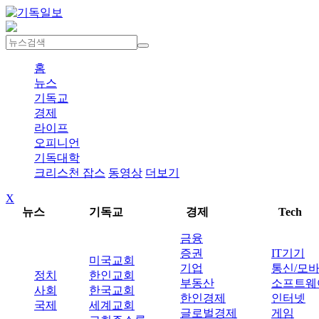
홈
뉴스
기독교
경제
라이프
오피니언
기독대학
크리스천 잡스
동영상
더보기
X
뉴스
기독교
경제
Tech
금융
증권
IT기기
미국교회
기업
통신/모
정치
한인교회
부동산
소프트웨
사회
한국교회
한인경제
인터넷
국제
세계교회
글로벌경제
게임