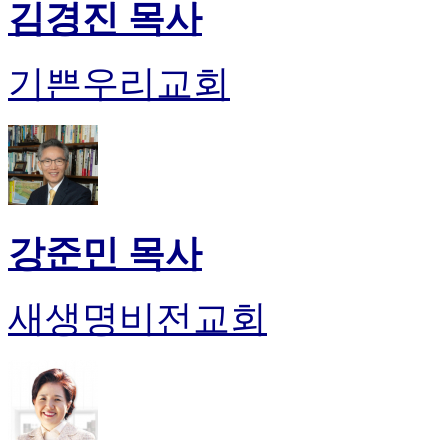
김경진 목사
진
후
기
기쁜우리교회
대
출
후
기
비
아
센
터
강준민 목사
웹
토
끼
새생명비전교회
미
프
진
후
기
미
프