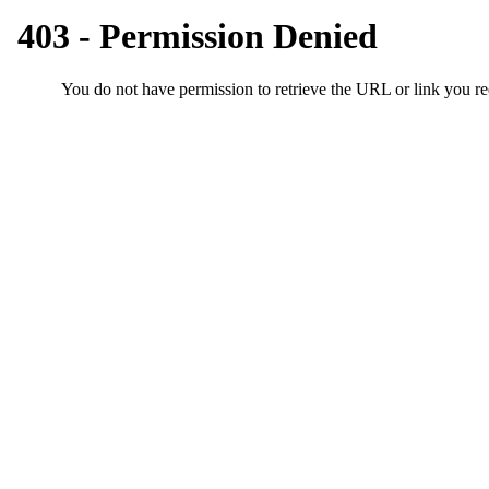
시
알
리
스
구
입
돔
클
럽
DOMCLUB
실
시
간
무
료
채
팅
돔
클
럽
DOMCLUB.top