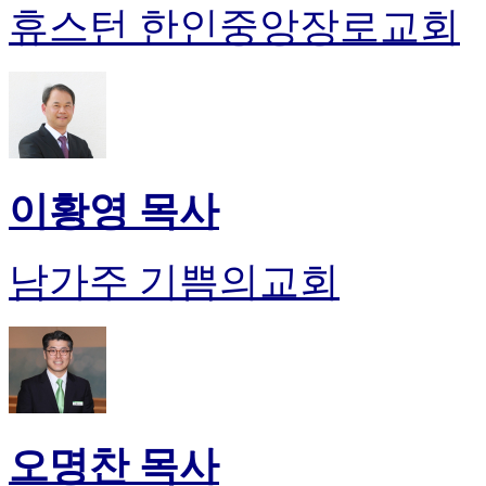
휴스턴 한인중앙장로교회
이황영 목사
남가주 기쁨의교회
오명찬 목사