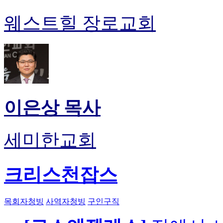
웨스트힐 장로교회
이은상 목사
세미한교회
크리스천잡스
목회자청빙
사역자청빙
구인구직