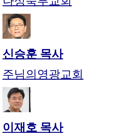
나성북부교회
신승훈 목사
주님의영광교회
이재호 목사