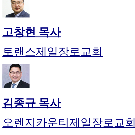
고창현 목사
토랜스제일장로교회
김종규 목사
오렌지카운티제일장로교