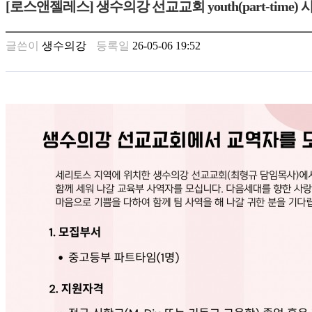
[로스앤젤레스] 생수의강 선교교회 youth(part-time)
만
남
찾
글쓴이
생수의강
등록일
26-05-06 19:52
기
은
꼴
링
크
밍
키
넷
주
소
minky
합
체
출
장
안
마
러