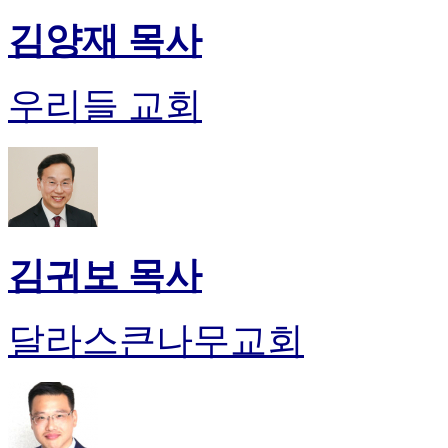
진
김양재 목사
약
국
미
우리들 교회
국
24
시
간
대
출
김귀보 목사
달라스큰나무교회