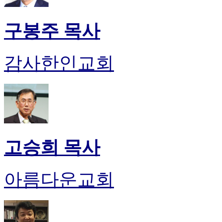
구봉주 목사
감사한인교회
고승희 목사
아름다운교회