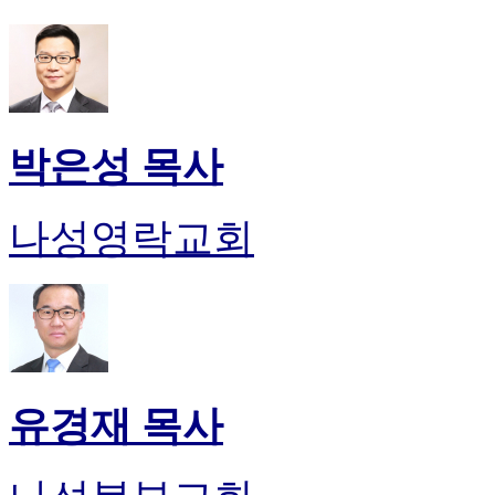
박은성 목사
나성영락교회
유경재 목사