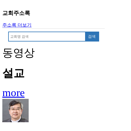
유
머
교회주소록
판
북
주소록 더보기
토
끼
검색
최
신
동영상
토
렌
트
사
설교
이
트
순
more
위
비
아
후
기
미
프