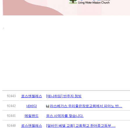
치
료
약
임
.
심
중
절
코
리
아
e
뉴
스
신
규
노
92443
로스앤젤레스
[애나하임] 반주자 청빙
제
92442
네바다
라스베가스 우리좋은장로교회에서 피아노 반…
휴
사
92441
메릴랜드
유스 사역자를 찾습니다.
이
트
92440
로스앤젤레스
[얼바인 베델 교회] 교회학교 한어중고등부 …