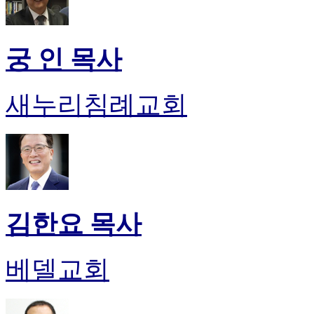
궁 인 목사
새누리침례교회
김한요 목사
베델교회