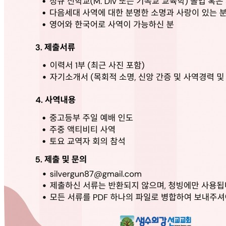
브
약
국
주
소
야
우
즐
성
비
아
탑-
프
릴
리
지
구
입
발
기
부
전