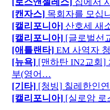
[로스앤젤레스]
집에서 
[캔자스]
목회자를 모십니
[캘리포니아]
산호세 새
[캘리포니아]
[글로벌선교
[애틀랜타]
EM 사역자 
[뉴욕]
[맨하탄 IN2교회
부(영어…
[기타]
[청빙] 칠레한인연
[캘리포니아]
[실로암 로