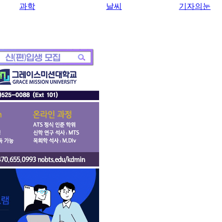
과학
날씨
기자의눈