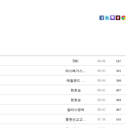
TBC
08-06
187
라스베가스…
08-05
301
메릴랜드 …
08-04
380
현호승
08-02
407
현호승
08-02
409
달라스영락
08-02
487
충현선교교…
07-30
541