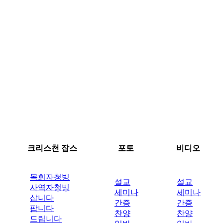
크리스천 잡스
포토
비디오
목회자청빙
설교
설교
사역자청빙
세미나
세미나
삽니다
간증
간증
팝니다
찬양
찬양
드립니다