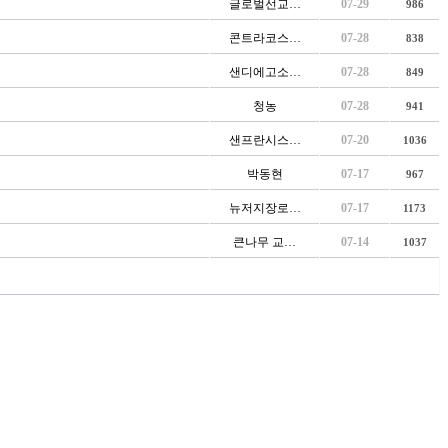
글로벌선교…
07-29
986
콘트라코스…
07-28
838
샌디에고소…
07-28
849
청농
07-28
941
샌프란시스…
07-20
1036
박동현
07-17
967
뉴저지장로…
07-17
1173
큰나무 교…
07-14
1037