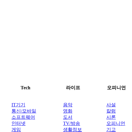
Tech
라이프
오피니언
IT기기
음악
사설
통신/모바일
영화
칼럼
소프트웨어
도서
시론
인터넷
TV/방송
오피니언
게임
생활정보
기고