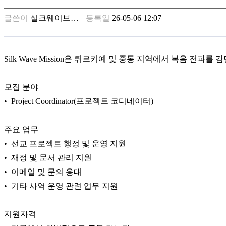
남
찾
글쓴이
실크웨이브…
등록일
26-05-06 12:07
기
은
꼴
링
Silk Wave Mission은 튀르키예 및 중동 지역에서 복음 
크
밍
키
모집 분야
넷
• Project Coordinator(프로젝트 코디네이터)
주
소
minky
주요 업무
합
• 선교 프로젝트 행정 및 운영 지원
체
• 재정 및 문서 관리 지원
출
장
• 이메일 및 문의 응대
안
• 기타 사역 운영 관련 업무 지원
마
러
브
지원자격
약