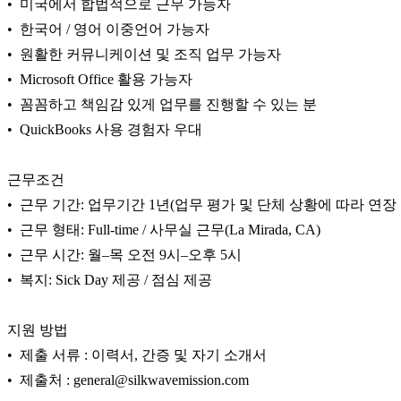
• 미국에서 합법적으로 근무 가능자
국
• 한국어 / 영어 이중언어 가능자
주
소
• 원활한 커뮤니케이션 및 조직 업무 가능자
야
• Microsoft Office 활용 가능자
우
• 꼼꼼하고 책임감 있게 업무를 진행할 수 있는 분
즐
성
• QuickBooks 사용 경험자 우대
비
아
근무조건
탑-
프
• 근무 기간: 업무기간 1년(업무 평가 및 단체 상황에 따라 연장
릴
• 근무 형태: Full-time / 사무실 근무(La Mirada, CA)
리
• 근무 시간: 월–목 오전 9시–오후 5시
지
구
• 복지: Sick Day 제공 / 점심 제공
입
발
지원 방법
기
부
• 제출 서류 : 이력서, 간증 및 자기 소개서
전
• 제출처 : general@silkwavemission.com
치