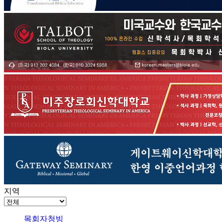
지역
목회자청빙