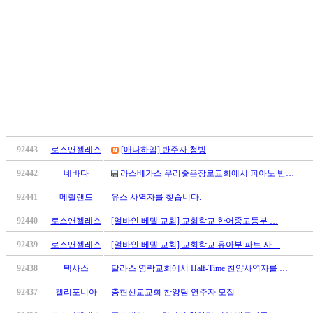
료
약
임
심
중
절
코
리
아
e
뉴
92443
로스앤젤레스
[애나하임] 반주자 청빙
스
92442
네바다
라스베가스 우리좋은장로교회에서 피아노 반…
신
규
92441
메릴랜드
유스 사역자를 찾습니다.
노
제
92440
로스앤젤레스
[얼바인 베델 교회] 교회학교 한어중고등부 …
휴
92439
로스앤젤레스
[얼바인 베델 교회] 교회학교 유아부 파트 사…
사
이
92438
텍사스
달라스 영락교회에서 Half-Time 찬양사역자를 …
트
92437
캘리포니아
충현선교교회 찬양팀 연주자 모집
무
료