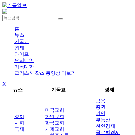
홈
뉴스
기독교
경제
라이프
오피니언
기독대학
크리스천 잡스
동영상
더보기
X
뉴스
기독교
경제
금융
증권
미국교회
기업
정치
한인교회
부동산
사회
한국교회
한인경제
국제
세계교회
글로벌경제