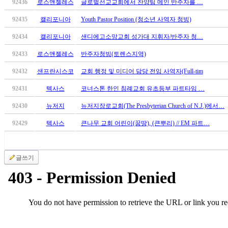
92436
로스앤젤레스
글로벌선교교회에서 찬양팀 메인 반주자를 …
만
남
92435
캘리포니아
Youth Pastor Position (청소년 사역자 청빙)
어
92434
캘리포니아
샌디에고소망교회 성가대 지휘자/반주자 청…
플
시
92433
로스앤젤레스
반주자청빙(토렌스지역)
알
92432
샌프란시스코
교회 행정 및 미디어 담당 전임 사역자(Full-tim
리
스
92431
텍사스
코너스톤 한인 침례교회 유초등부 파트타임 …
후
기
92430
뉴저지
뉴저지장로교회(The Presbyterian Church of N.J.)에서…
가
92429
텍사스
큰나무 교회 어린이(꿈땅), (큰뿌리) // EM 파트…
평
발
기
부
글쓰기
진
약
비
아
탑-
시