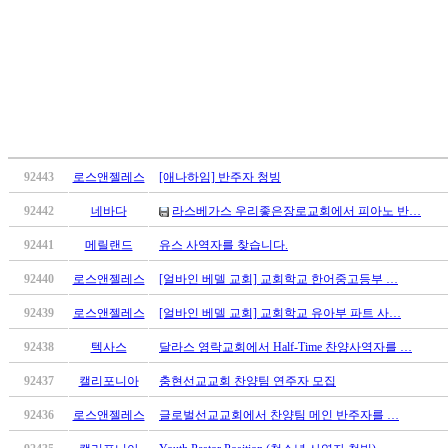
약
국
미
국
24
시
간
대
출
92443
로스앤젤레스
[애나하임] 반주자 청빙
92442
네바다
라스베가스 우리좋은장로교회에서 피아노 반…
92441
메릴랜드
유스 사역자를 찾습니다.
92440
로스앤젤레스
[얼바인 베델 교회] 교회학교 한어중고등부 …
92439
로스앤젤레스
[얼바인 베델 교회] 교회학교 유아부 파트 사…
92438
텍사스
달라스 영락교회에서 Half-Time 찬양사역자를 …
92437
캘리포니아
충현선교교회 찬양팀 연주자 모집
92436
로스앤젤레스
글로벌선교교회에서 찬양팀 메인 반주자를 …