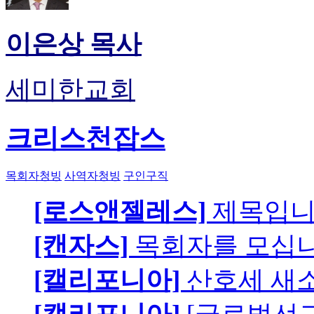
이은상 목사
세미한교회
크리스천잡스
목회자청빙
사역자청빙
구인구직
[로스앤젤레스]
제목입
[캔자스]
목회자를 모십니
[캘리포니아]
산호세 새