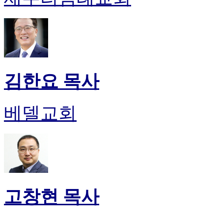
김한요 목사
베델교회
고창현 목사