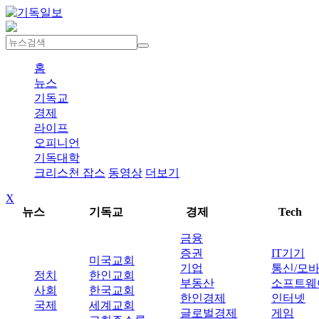
홈
뉴스
기독교
경제
라이프
오피니언
기독대학
크리스천 잡스
동영상
더보기
X
뉴스
기독교
경제
Tech
금융
증권
IT기기
미국교회
기업
통신/모
정치
한인교회
부동산
소프트웨
사회
한국교회
한인경제
인터넷
국제
세계교회
글로벌경제
게임