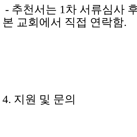
판
- 추천서는 1차 서류심사
북
토
본 교회에서 직접 연락함.
끼
최
신
토
렌
트
사
이
트
순
위
비
4. 지원 및 문의
아
후
기
미
프
진