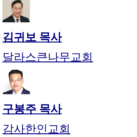
김귀보 목사
달라스큰나무교회
구봉주 목사
감사한인교회