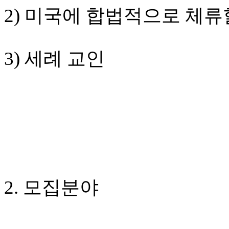
료
2) 미국에 합법적으로 체류
약
임
심
중
3) 세례 교인
절
코
리
아
e
뉴
스
신
규
노
제
휴
2. 모집분야
사
이
트
무
료