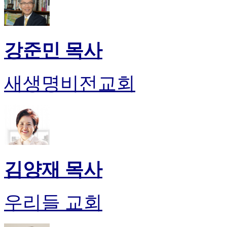
강준민 목사
새생명비전교회
김양재 목사
우리들 교회