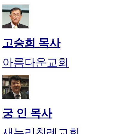
고승희 목사
아름다운교회
궁 인 목사
새누리침례교회