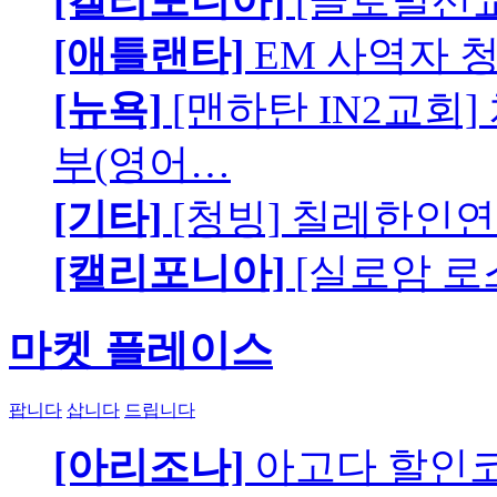
[캘리포니아]
[글로벌선교
[애틀랜타]
EM 사역자 
[뉴욕]
[맨하탄 IN2교회
부(영어…
[기타]
[청빙] 칠레한인연
[캘리포니아]
[실로암 로
마켓 플레이스
팝니다
삽니다
드립니다
[아리조나]
아고다 할인