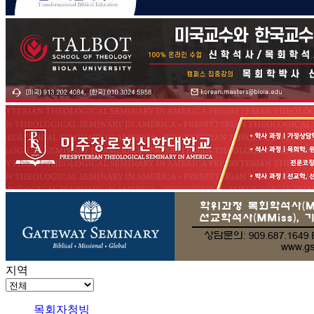
지역
목회자청빙