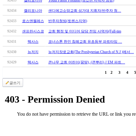
92435
캘리포니아
Youth Pastor Position (청소년 사역자 청빙)
92434
캘리포니아
샌디에고소망교회 성가대 지휘자/반주자 청…
92433
로스앤젤레스
반주자청빙(토렌스지역)
92432
샌프란시스코
교회 행정 및 미디어 담당 전임 사역자(Full-tim
92431
텍사스
코너스톤 한인 침례교회 유초등부 파트타임 …
92430
뉴저지
뉴저지장로교회(The Presbyterian Church of N.J.)에서…
92429
텍사스
큰나무 교회 어린이(꿈땅), (큰뿌리) // EM 파트…
1
2
3
4
글쓰기