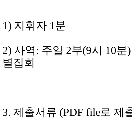
만
남
어
1) 지휘자 1분
플
시
알
리
2) 사역: 주일 2부(9시 1
스
후
별집회
기
가
평
발
기
부
진
약
3. 제출서류 (PDF file로 
비
아
탑-
시