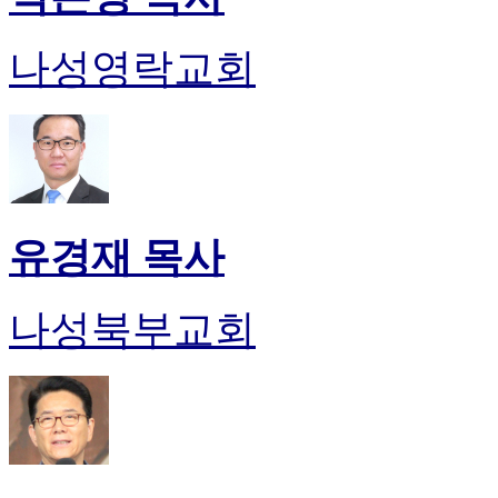
나성영락교회
유경재 목사
나성북부교회