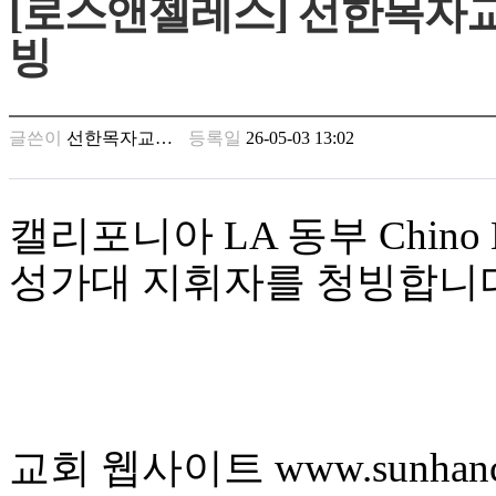
[로스앤젤레스] 선한목자교회(
남
찾
빙
기
은
꼴
링
글쓴이
선한목자교…
등록일
26-05-03 13:02
크
밍
키
넷
캘리포니아 LA 동부 Chin
주
소
성가대 지휘자를 청빙합니
minky
합
체
출
장
안
마
러
교회 웹사이트 www.sunhanch
브
약