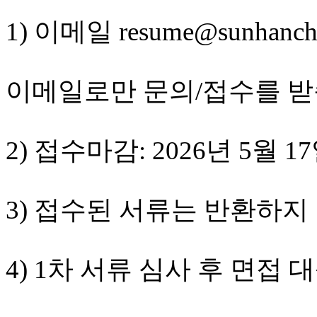
후
기
1) 이메일 resume@sunha
대
출
후
기
이메일로만 문의/접수를 받
비
아
센
터
2) 접수마감: 2026년 5월
웹
토
끼
미
3) 접수된 서류는 반환하지
프
진
후
기
4) 1차 서류 심사 후 면
미
프
진