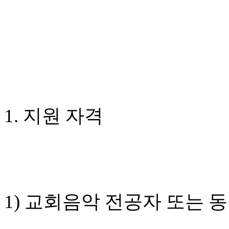
국
주
소
야
우
즐
성
비
아
탑-
1. 지원 자격
프
릴
리
지
구
입
발
기
1) 교회음악 전공자 또는 
부
전
치