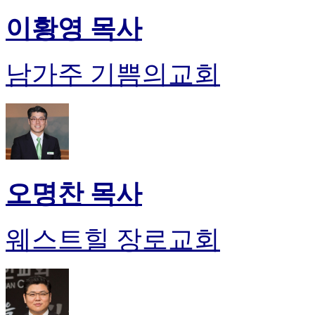
이황영 목사
남가주 기쁨의교회
오명찬 목사
웨스트힐 장로교회