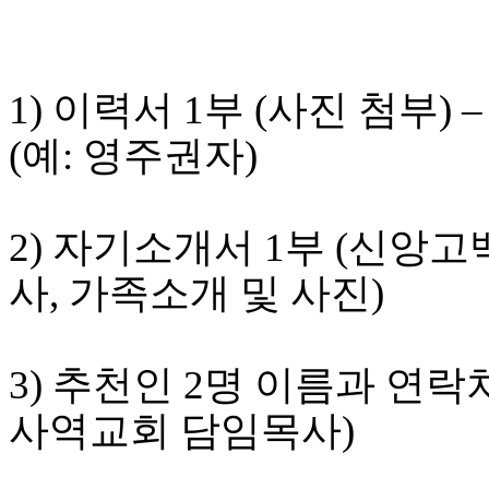
알
리
스
구
1) 이력서 1부 (사진 첨부
입
돔
(예: 영주권자)
클
럽
DOMCLUB
실
2) 자기소개서 1부 (신앙고
시
간
사, 가족소개 및 사진)
무
료
채
팅
3) 추천인 2명 이름과 연락
돔
클
사역교회 담임목사)
럽
DOMCLUB.top
유
머