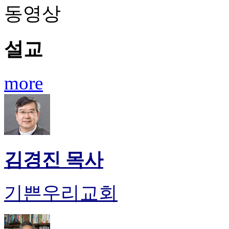
동영상
설교
more
김경진 목사
기쁜우리교회