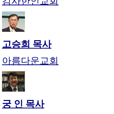
감사한인교회
고승희 목사
아름다운교회
궁 인 목사