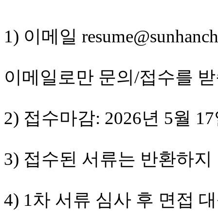
진
후
기
1) 이메일 resume@sunha
대
출
후
기
이메일로만 문의/접수를 받
비
아
센
터
2) 접수마감: 2026년 5월
웹
토
끼
미
3) 접수된 서류는 반환하지
프
진
후
기
4) 1차 서류 심사 후 면
미
프