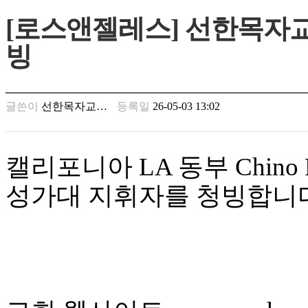
만
[로스앤젤레스] 선한목자교회(
남
찾
빙
기
은
꼴
링
글쓴이
선한목자교…
등록일
26-05-03 13:02
크
밍
키
넷
캘리포니아 LA 동부 Chin
주
소
성가대 지휘자를 청빙합니
minky
합
체
출
장
안
마
러