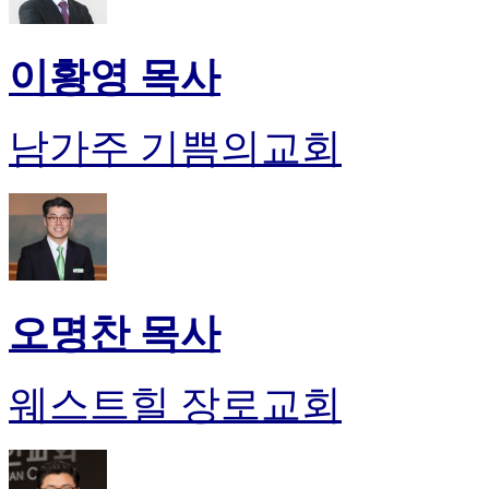
이황영 목사
남가주 기쁨의교회
오명찬 목사
웨스트힐 장로교회