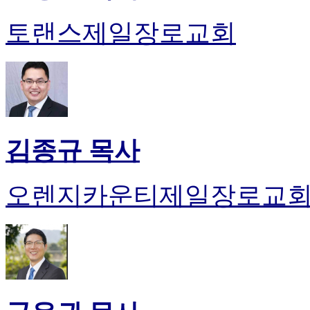
토랜스제일장로교회
김종규 목사
오렌지카운티제일장로교