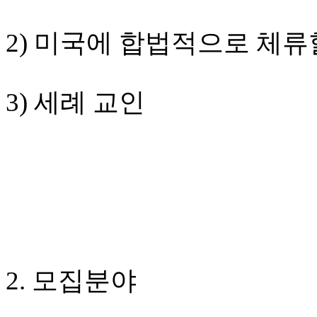
치
료
2) 미국에 합법적으로 체류
약
임
심
중
3) 세례 교인
절
코
리
아
e
뉴
스
신
규
노
제
휴
2. 모집분야
사
이
트