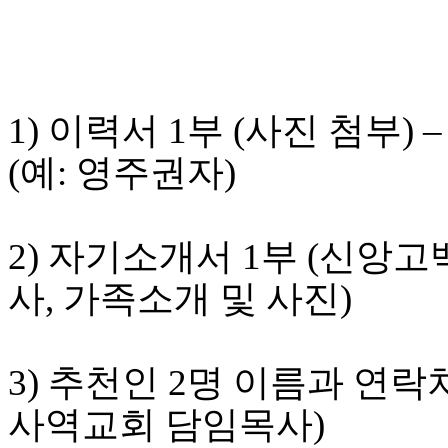
시
알
리
스
구
1) 이력서 1부 (사진 첨부
입
돔
(예: 영주권자)
클
럽
DOMCLUB
실
2) 자기소개서 1부 (신앙고
시
간
사, 가족소개 및 사진)
무
료
채
팅
3) 추천인 2명 이름과 연락
돔
클
사역교회 담임목사)
럽
DOMCLUB.top