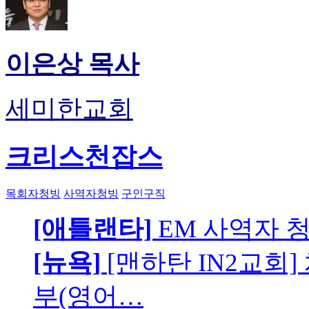
이은상 목사
세미한교회
크리스천잡스
목회자청빙
사역자청빙
구인구직
[애틀랜타]
EM 사역자 
[뉴욕]
[맨하탄 IN2교회
부(영어…