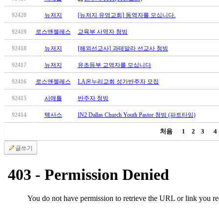
92420
뉴저지
[뉴저지 유영교회] 동역자를 모십니다.
92419
로스앤젤레스
교육부 사역자 청빙
92418
뉴저지
[해외선교사] 과테말라 선교사 청빙
92417
뉴저지
유초등부 교역자를 모십니다
92416
로스앤젤레스
LA온누리교회 성가반주자 모집
92415
시애틀
반주자 청빙
92414
텍사스
IN2 Dallas Church Youth Pastor 청빙 (파트타임)
처음
1
2
3
4
글쓰기