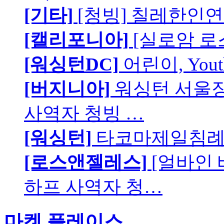
[기타]
[청빙] 칠레한인연
[캘리포니아]
[실로암 로
[워싱턴DC]
어린이, You
[버지니아]
워싱턴 서울장로
사역자 청빙 …
[워싱턴]
타코마제일침례교
[로스앤젤레스]
[얼바인
하프 사역자 청…
마켓 플레이스