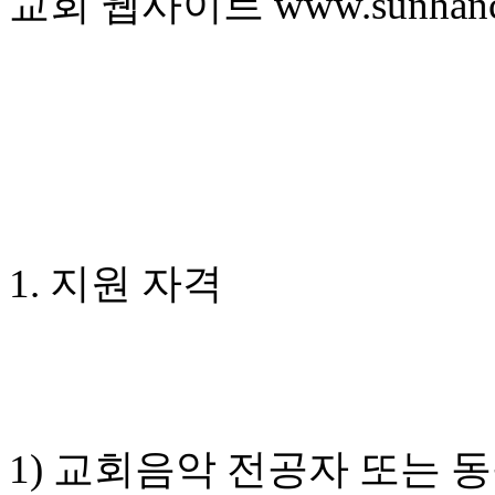
교회 웹사이트 www.sunhanch
브
약
국
주
소
야
우
즐
성
비
아
탑-
1. 지원 자격
프
릴
리
지
구
입
발
기
1) 교회음악 전공자 또는 
부
전