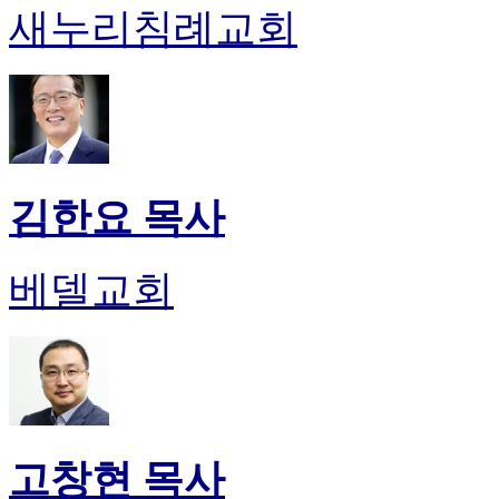
새누리침례교회
김한요 목사
베델교회
고창현 목사