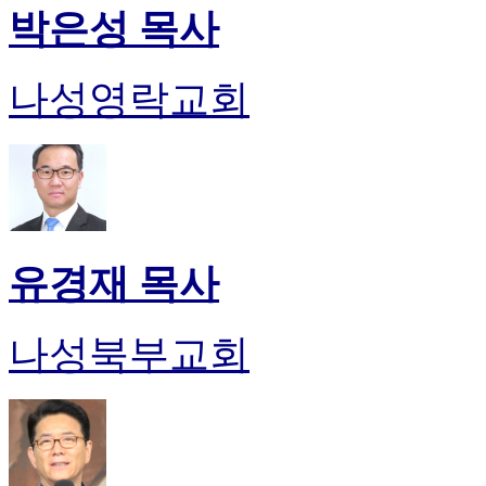
박은성 목사
나성영락교회
유경재 목사
나성북부교회