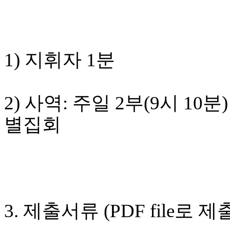
무
료
만
남
어
1) 지휘자 1분
플
시
알
리
2) 사역: 주일 2부(9시 1
스
후
별집회
기
가
평
발
기
부
진
약
3. 제출서류 (PDF file로 
비
아
탑-