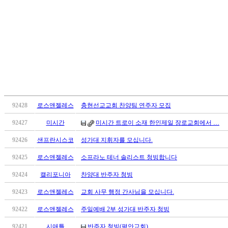
진
약
국
미
국
24
시
간
대
출
92428
로스앤젤레스
충현선교교회 찬양팀 연주자 모집
92427
미시간
미시간 트로이 소재 한인제일 장로교회에서 …
92426
샌프란시스코
성가대 지휘자를 모십니다.
92425
로스앤젤레스
소프라노 테너 솔리스트 청빙합니다
92424
캘리포니아
찬양대 반주자 청빙
92423
로스앤젤레스
교회 사무 행정 간사님을 모십니다.
92422
로스앤젤레스
주일예배 2부 성가대 반주자 청빙
92421
시애틀
반주자 청빙(평안교회)