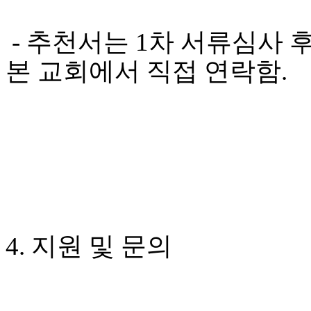
유
머
판
- 추천서는 1차 서류심사
북
토
본 교회에서 직접 연락함.
끼
최
신
토
렌
트
사
이
트
순
위
비
4. 지원 및 문의
아
후
기
미
프