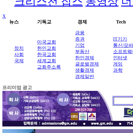
크리스천 잡스
동영상
더
X
뉴스
기독교
경제
Tech
금융
증권
IT기기
미국교회
기업
통신/모
정치
한인교회
부동산
소프트웨
사회
한국교회
한인경제
인터넷
국제
세계교회
글로벌경제
게임
교회주소록
생활경제
과학
경제일반
프리미엄 광고