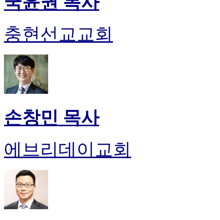
국윤권 목사
충현선교교회
손창민 목사
에브리데이교회