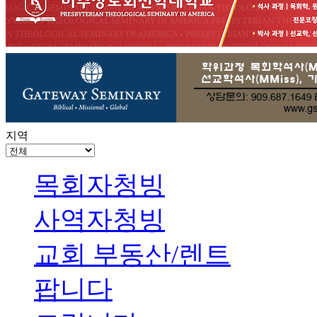
지역
목회자청빙
사역자청빙
교회 부동산/렌트
팝니다