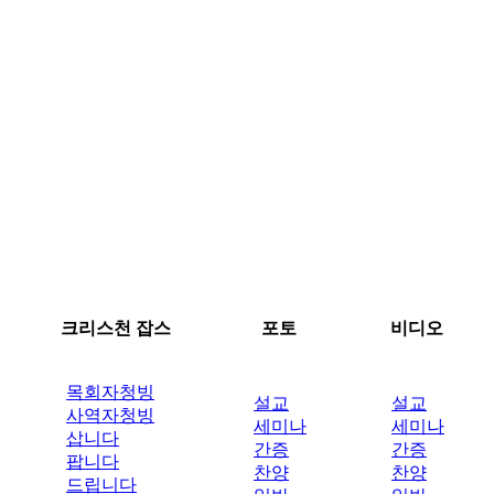
크리스천 잡스
포토
비디오
목회자청빙
설교
설교
사역자청빙
세미나
세미나
삽니다
간증
간증
팝니다
찬양
찬양
드립니다