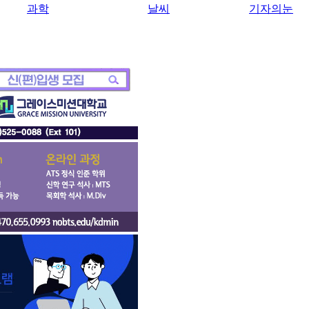
과학
날씨
기자의눈