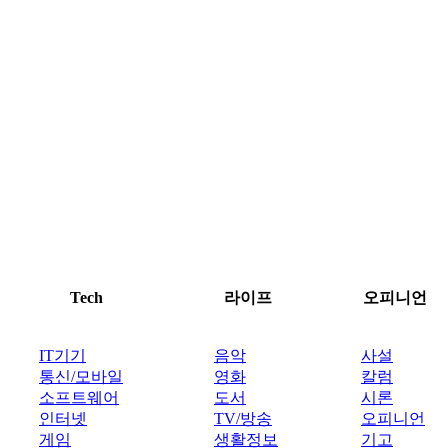
Tech
라이프
오피니언
IT기기
음악
사설
통신/모바일
영화
칼럼
소프트웨어
도서
시론
인터넷
TV/방송
오피니언
게임
생활정보
기고