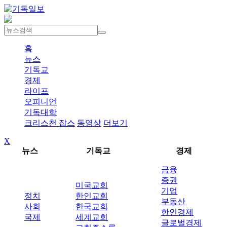
홈
뉴스
기독교
경제
라이프
오피니언
기독대학
크리스천 잡스
동영상
더보기
X
뉴스
기독교
경제
금융
증권
미국교회
기업
정치
한인교회
부동산
사회
한국교회
한인경제
국제
세계교회
글로벌경제