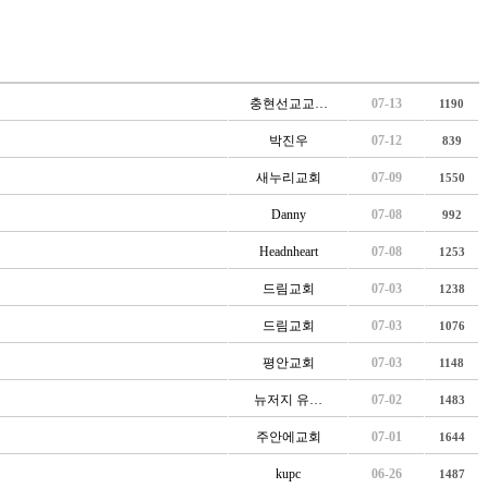
충현선교교…
07-13
1190
박진우
07-12
839
새누리교회
07-09
1550
Danny
07-08
992
Headnheart
07-08
1253
드림교회
07-03
1238
드림교회
07-03
1076
평안교회
07-03
1148
뉴저지 유…
07-02
1483
주안에교회
07-01
1644
kupc
06-26
1487