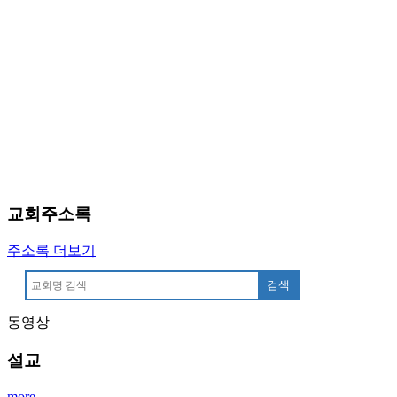
만
남
어
플
시
알
리
스
후
기
가
교회주소록
평
발
주소록 더보기
기
부
검색
진
약
동영상
비
아
설교
탑-
시
more