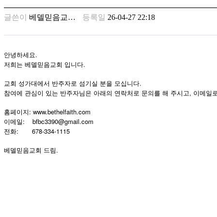
남
찾
글쓴이
베델믿음교…
등록일
26-04-27 22:18
기
은
꼴
링
안녕하세요.
크
저희는 베델믿음교회 입니다.
밍
키
교회 성가대에서 반주자로 섬기실 분을 모십니다.
넷
참여에 관심이 있는 반주자님은 아래의 연락처로 문의를 해 주시고, 이메일로
주
홈페이지: www.bethelfaith.com
소
이메일: bfbc3390@gmail.com
minky
전화: 678-334-1115
합
체
.
베델믿음교회
드림
출
장
안
마
러
브
약