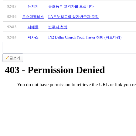
료
92417
뉴저지
유초등부 교역자를 모십니다
약
임
92416
로스앤젤레스
LA온누리교회 성가반주자 모집
심
중
92415
시애틀
반주자 청빙
절
92414
텍사스
IN2 Dallas Church Youth Pastor 청빙 (파트타임)
코
리
아
글쓰기
e
뉴
스
신
규
노
제
휴
사
이
트
무
료