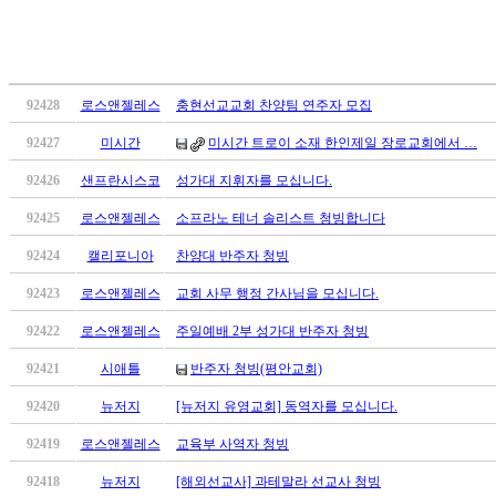
국
주
소
야
우
92428
로스앤젤레스
충현선교교회 찬양팀 연주자 모집
즐
92427
미시간
미시간 트로이 소재 한인제일 장로교회에서 …
성
비
92426
샌프란시스코
성가대 지휘자를 모십니다.
아
92425
로스앤젤레스
소프라노 테너 솔리스트 청빙합니다
탑-
프
92424
캘리포니아
찬양대 반주자 청빙
릴
리
92423
로스앤젤레스
교회 사무 행정 간사님을 모십니다.
지
92422
로스앤젤레스
주일예배 2부 성가대 반주자 청빙
구
입
92421
시애틀
반주자 청빙(평안교회)
발
92420
뉴저지
[뉴저지 유영교회] 동역자를 모십니다.
기
부
92419
로스앤젤레스
교육부 사역자 청빙
전
치
92418
뉴저지
[해외선교사] 과테말라 선교사 청빙