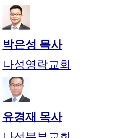
박은성 목사
나성영락교회
유경재 목사
나성북부교회