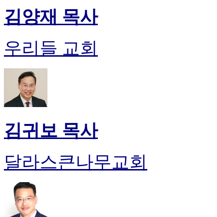
김양재 목사
우리들 교회
김귀보 목사
달라스큰나무교회