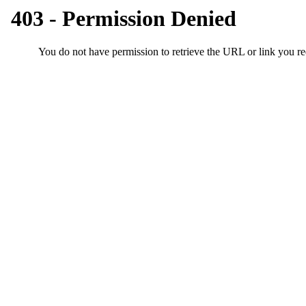
유
머
판
북
토
끼
최
신
토
렌
트
사
이
트
순
위
비
아
후
기
미
프