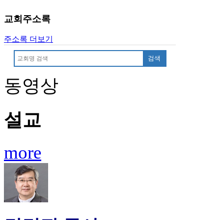
진
교회주소록
후
기
주소록 더보기
대
출
검색
후
기
동영상
비
아
센
터
설교
웹
토
끼
more
미
프
진
후
기
미
프