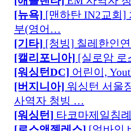
[애틀랜타]
EM 사역자 
[뉴욕]
[맨하탄 IN2교회
부(영어…
[기타]
[청빙] 칠레한인연
[캘리포니아]
[실로암 로
[워싱턴DC]
어린이, You
[버지니아]
워싱턴 서울장로
사역자 청빙 …
[워싱턴]
타코마제일침례교
[로스앤젤레스]
[얼바인