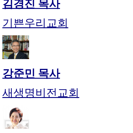
김경진 목사
진
약
국
기쁜우리교회
미
국
24
시
간
대
출
강준민 목사
새생명비전교회