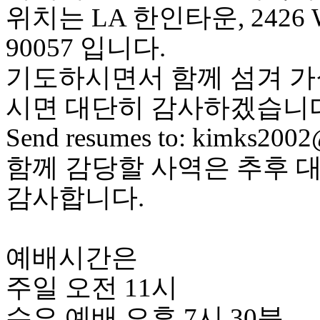
위치는 LA 한인타운, 2426 W 8t
치
료
90057 입니다.
약
임
기도하시면서 함께 섬겨 가
심
중
시면 대단히 감사하겠습니다
절
코
Send resumes to: kimks2002
리
아
함께 감당할 사역은 추후 
e
뉴
스
감사합니다.
신
규
노
제
예배시간은
휴
사
주일 오전 11시
이
트
수요 예배 오후 7시 30분