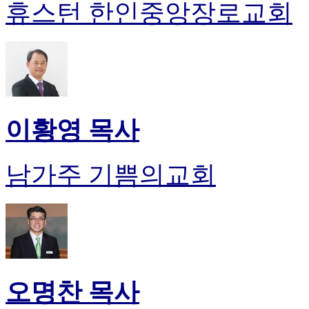
휴스턴 한인중앙장로교회
이황영 목사
남가주 기쁨의교회
오명찬 목사