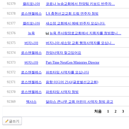
92379
캘리포니아
코로나 뉴송교회에서 찬양팀 키보드 반주자…
시
알
92378
로스앤젤레스
LA 충현선교교회 드럼 연주자 청빙
리
스
92377
캘리포니아
새소망 교회에서 예배 반주자 모십니다.
구
92376
뉴욕
뉴욕 주사랑장로교회에서 지휘자를 청빙합니…
입
돔
92375
버지니아
버지니아 새소망 교회 행정사역자를 모십니…
클
92374
로스앤젤레스
찬양사역자 찾고있어요
럽
DOMCLUB
92373
버지니아
Part-Time NextGen Ministries Director
실
시
92372
로스앤젤레스
파트타임 사역자를 모십니다
간
92371
로스앤젤레스
음향 미디어 간사(글로벌선교교회)
무
료
92370
로스앤젤레스
파트타임 사역자 청빙
채
팅
92369
텍사스
달라스 큰나무 교회 어린이 사역자 청빙 공고
돔
처음
1
2
3
클
럽
글쓰기
DOMCLUB.top