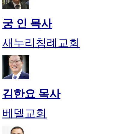
궁 인 목사
새누리침례교회
김한요 목사
베델교회