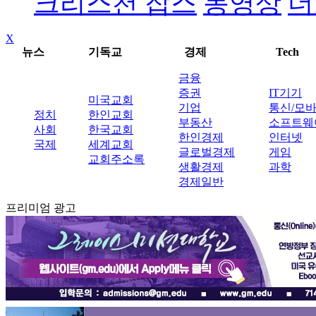
크리스천 잡스
동영상
더
X
뉴스
기독교
경제
Tech
금융
증권
IT기기
미국교회
기업
통신/모
정치
한인교회
부동산
소프트웨
사회
한국교회
한인경제
인터넷
국제
세계교회
글로벌경제
게임
교회주소록
생활경제
과학
경제일반
프리미엄 광고