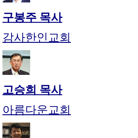
구봉주 목사
감사한인교회
고승희 목사
아름다운교회