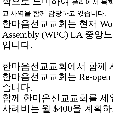
학으로 도미하여
브
풀러에서 목회
약
국
교 사역을 함께 감당하고 있습니다.
주
한마음선교교회는 현재 World Pre
소
야
Assembly (WPC) LA
우
즐
입니다.
성
비
아
탑-
한마음선교교회에서 함께 
프
릴
한마음선교교회는 Re-open
리
지
습니다.
구
입
함께 한마음선교교회를 세워
발
기
사례비는 월 $400을 계획
부
전