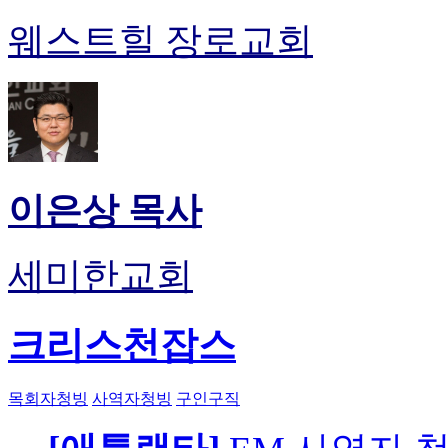
웨스트힐 장로교회
이은상 목사
세미한교회
크리스천잡스
목회자청빙
사역자청빙
구인구직