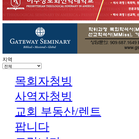
지역
목회자청빙
사역자청빙
교회 부동산/렌트
팝니다