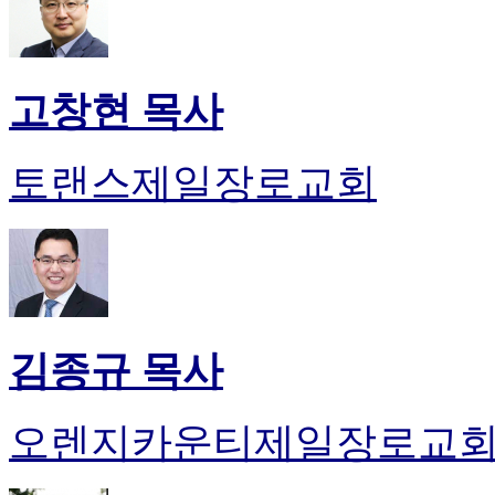
고창현 목사
토랜스제일장로교회
김종규 목사
오렌지카운티제일장로교