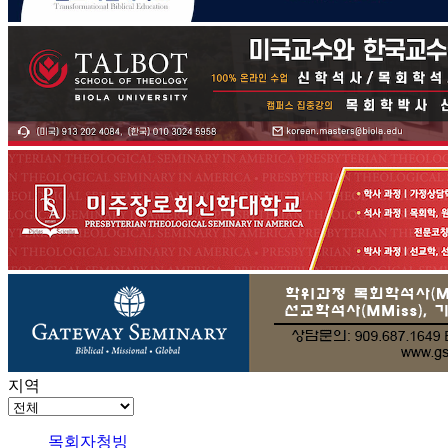
지역
목회자청빙