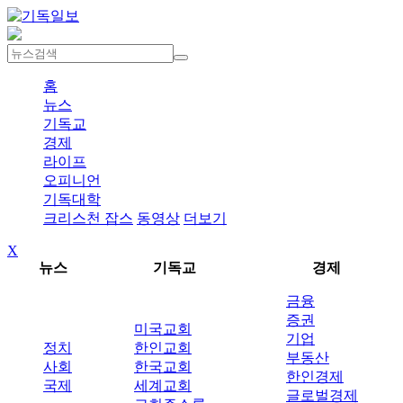
홈
뉴스
기독교
경제
라이프
오피니언
기독대학
크리스천 잡스
동영상
더보기
X
뉴스
기독교
경제
금융
증권
미국교회
기업
정치
한인교회
부동산
사회
한국교회
한인경제
국제
세계교회
글로벌경제