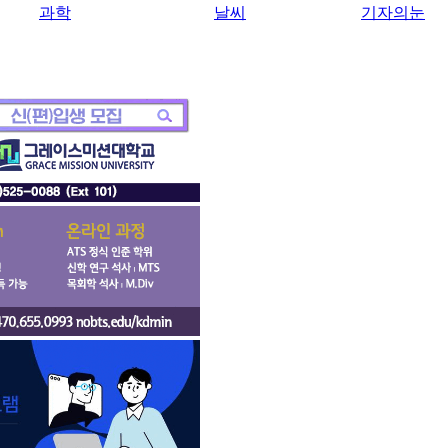
과학
날씨
기자의눈