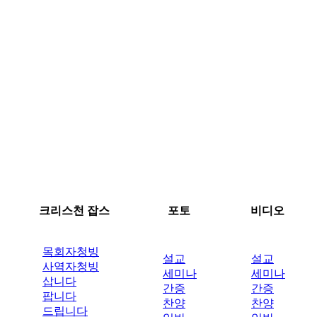
크리스천 잡스
포토
비디오
목회자청빙
설교
설교
사역자청빙
세미나
세미나
삽니다
간증
간증
팝니다
찬양
찬양
드립니다