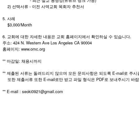
- 최근 설교 동영상(유튜브 링크 가능)
국
2) 선택서류 - 이전 사역교회 목회자 추천서
주
소
5. 사례
야
$3,000/Month
우
6. 교회에 대한 자세한 내용은 교회 홈페이지에서 확인하실 수 있습니다.
즐
주소: 424 N. Western Ave Los Angeles CA 90004
성
홈페이지: www.omc.org
비
아
** 마감일: 채용시까지
탑-
프
** 제출된 서류는 돌려드리지 않으며 모든 문의사항은 되도록 E-mail로 주시길
릴
또한 제출서류 또한 E-mail로만 받고 파일 형식은 PDF로 보내주시기 바
리
지
** E-mail : seoki0921@gmail.com
구
입
발
기
부
전
치