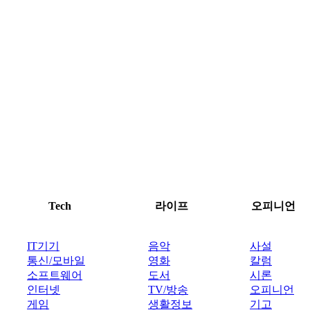
Tech
라이프
오피니언
IT기기
음악
사설
통신/모바일
영화
칼럼
소프트웨어
도서
시론
인터넷
TV/방송
오피니언
게임
생활정보
기고