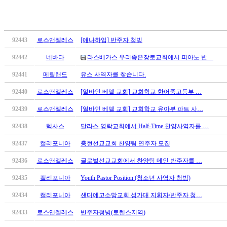
료
약
임
심
92443
로스앤젤레스
[애나하임] 반주자 청빙
중
절
92442
네바다
라스베가스 우리좋은장로교회에서 피아노 반…
코
92441
메릴랜드
유스 사역자를 찾습니다.
리
아
92440
로스앤젤레스
[얼바인 베델 교회] 교회학교 한어중고등부 …
e
뉴
92439
로스앤젤레스
[얼바인 베델 교회] 교회학교 유아부 파트 사…
스
92438
텍사스
달라스 영락교회에서 Half-Time 찬양사역자를 …
신
규
92437
캘리포니아
충현선교교회 찬양팀 연주자 모집
노
제
92436
로스앤젤레스
글로벌선교교회에서 찬양팀 메인 반주자를 …
휴
92435
캘리포니아
Youth Pastor Position (청소년 사역자 청빙)
사
이
92434
캘리포니아
샌디에고소망교회 성가대 지휘자/반주자 청…
트
92433
로스앤젤레스
반주자청빙(토렌스지역)
무
료