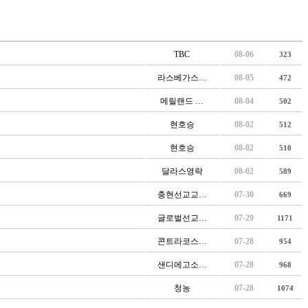
TBC
08-06
323
라스베가스…
08-05
472
메릴랜드 …
08-04
502
현호승
08-02
512
현호승
08-02
510
달라스영락
08-02
589
충현선교교…
07-30
669
글로벌선교…
07-29
1171
콘트라코스…
07-28
954
샌디에고소…
07-28
968
청농
07-28
1074