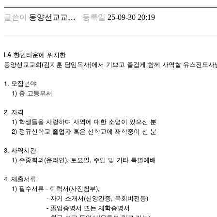
남
찾
글쓴이
동양선교교…
등록일
25-09-30 20:19
기
은
꼴
링
LA 한인타운에 위치한
크
동양선교교회(김지훈 담임목사)에서 기쁘고 즐겁게 함께 사역할 유스전도사
밍
키
1. 모집분야
넷
1) 중.고등부서
주
2. 자격
소
1) 학생들을 사랑하며 사역에 대한 소명이 있으신 분
minky
2) 정규신학교 졸업자 혹은 신학교에 재학중이 신 분
합
체
3. 사역시간
출
1) 주중회의(온라인), 토요일, 주일 및 기타 특별예배
장
안
4. 제출서류
마
1) 필수서류 - 이력서(사진첨부),
러
- 자기 소개서(신앙간증, 목회비전등)
브
- 졸업증명서 또는 재학증명서
약