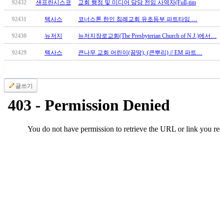
92432
샌프란시스코
교회 행정 및 미디어 담당 전임 사역자(Full-tim
만
남
92431
텍사스
코너스톤 한인 침례교회 유초등부 파트타임 …
어
92430
뉴저지
뉴저지장로교회(The Presbyterian Church of N.J.)에서…
플
시
92429
텍사스
큰나무 교회 어린이(꿈땅), (큰뿌리) // EM 파트…
알
리
스
글쓰기
후
기
가
평
발
기
부
진
약
비
아
탑-
시