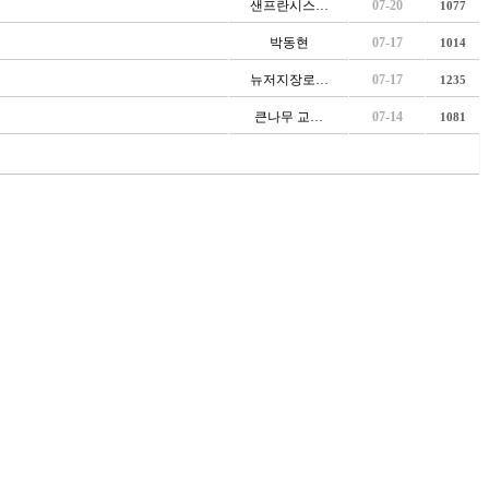
샌프란시스…
07-20
1077
박동현
07-17
1014
뉴저지장로…
07-17
1235
큰나무 교…
07-14
1081