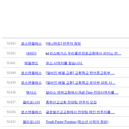
무
료
만
남
어
플
시
알
92443
로스앤젤레스
[애나하임] 반주자 청빙
리
92442
네바다
라스베가스 우리좋은장로교회에서 피아노 반…
스
후
92441
메릴랜드
유스 사역자를 찾습니다.
기
92440
로스앤젤레스
[얼바인 베델 교회] 교회학교 한어중고등부 …
가
평
92439
로스앤젤레스
[얼바인 베델 교회] 교회학교 유아부 파트 사…
발
기
92438
텍사스
달라스 영락교회에서 Half-Time 찬양사역자를 …
부
92437
캘리포니아
충현선교교회 찬양팀 연주자 모집
진
약
92436
로스앤젤레스
글로벌선교교회에서 찬양팀 메인 반주자를 …
비
아
92435
캘리포니아
Youth Pastor Position (청소년 사역자 청빙)
탑-