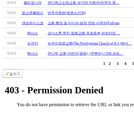
92434
캘리포니아
샌디에고소망교회 성가대 지휘자/반주자 청…
시
알
92433
로스앤젤레스
반주자청빙(토렌스지역)
리
92432
샌프란시스코
교회 행정 및 미디어 담당 전임 사역자(Full-tim
스
구
92431
텍사스
코너스톤 한인 침례교회 유초등부 파트타임 …
입
돔
92430
뉴저지
뉴저지장로교회(The Presbyterian Church of N.J.)에서…
클
92429
텍사스
큰나무 교회 어린이(꿈땅), (큰뿌리) // EM 파트…
럽
DOMCLUB
1
2
3
4
실
시
글쓰기
간
무
료
채
팅
돔
클
럽
DOMCLUB.top