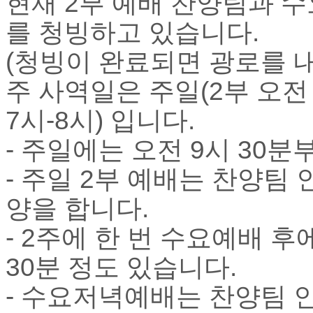
현재 2부 예배 찬양팀과 
브
약
를 청빙하고 있습니다.
국
주
(청빙이 완료되면 광로를 
소
야
주 사역일은 주일(2부 오전 
우
즐
7시-8시) 입니다.
성
비
- 주일에는 오전 9시 30
아
탑-
- 주일 2부 예배는 찬양팀
프
릴
양을 합니다.
리
지
- 2주에 한 번 수요예배 
구
입
30분 정도 있습니다.
발
기
- 수요저녁예배는 찬양팀 
부
전