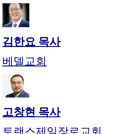
김한요 목사
베델교회
고창현 목사
토랜스제일장로교회