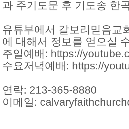
과 주기도문 후 기도송 한
치
료
약
임
유튜부에서 갈보리믿음교회
심
중
에 대해서 정보를 얻으실 수
절
코
주일예배: https://youtube.
리
아
수요저녁예배: https://youtube
e
뉴
스
신
연락: 213-365-8880
규
노
이메일: calvaryfaithchurc
제
휴
사
이
트