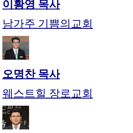
이황영 목사
남가주 기쁨의교회
오명찬 목사
웨스트힐 장로교회