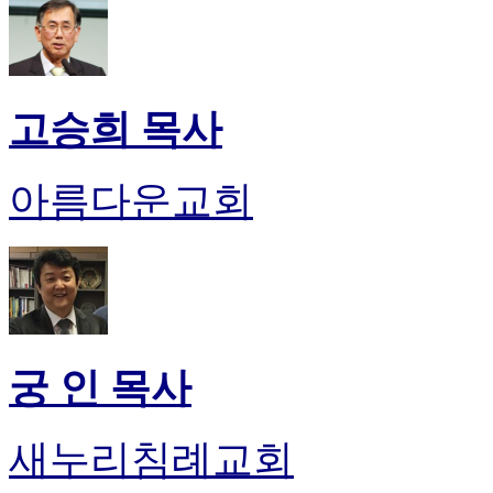
고승희 목사
아름다운교회
궁 인 목사
새누리침례교회