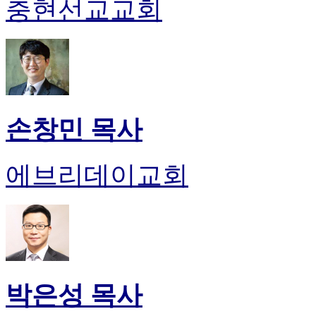
충현선교교회
손창민 목사
에브리데이교회
박은성 목사