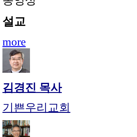
동영상
진
후
설교
기
대
출
후
more
기
비
아
센
터
웹
토
김경진 목사
끼
미
프
기쁜우리교회
진
후
기
미
프