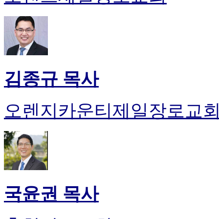
김종규 목사
오렌지카운티제일장로교
국윤권 목사