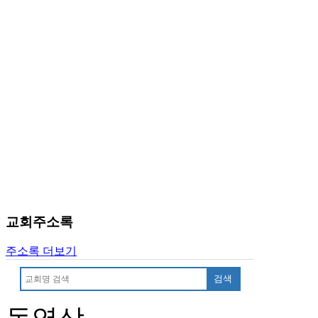
유
머
판
북
토
끼
최
신
토
렌
트
사
이
트
순
교회주소록
위
비
주소록 더보기
아
후
검색
기
미
프