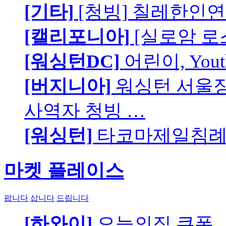
[기타]
[청빙] 칠레한인연
[캘리포니아]
[실로암 로
[워싱턴DC]
어린이, You
[버지니아]
워싱턴 서울장로
사역자 청빙 …
[워싱턴]
타코마제일침례교
마켓 플레이스
팝니다
삽니다
드립니다
[하와이]
오늘의집 쿠폰