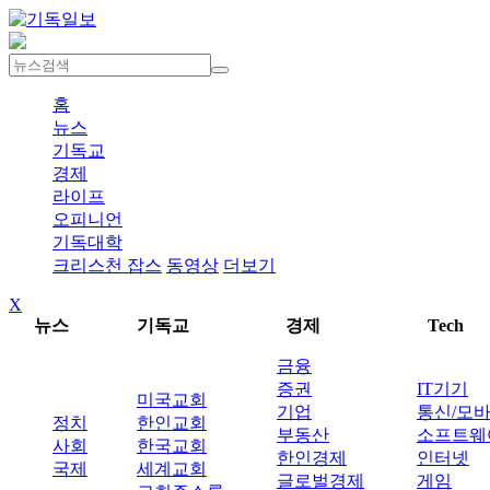
홈
뉴스
기독교
경제
라이프
오피니언
기독대학
크리스천 잡스
동영상
더보기
X
뉴스
기독교
경제
Tech
금융
증권
IT기기
미국교회
기업
통신/모
정치
한인교회
부동산
소프트웨
사회
한국교회
한인경제
인터넷
국제
세계교회
글로벌경제
게임