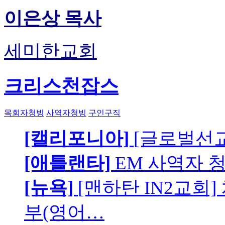
이은상 목사
세미한교회
크리스천잡스
목회자청빙
사역자청빙
구인구직
[캘리포니아]
[글로벌선교
[애틀랜타]
EM 사역자 
[뉴욕]
[맨하탄 IN2교회
부(영어…