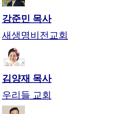
진
약
국
강준민 목사
미
국
24
새생명비전교회
시
간
대
출
김양재 목사
우리들 교회