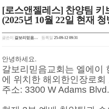
만
[로스앤젤레스] 찬양팀 키
남
찾
(2025년 10월 22일 현재 
기
은
꼴
링
글쓴이
갈보리믿음…
등록일
25-09-12 09:31
크
밍
키
넷
안녕하세요.
주
소
갈보리믿음교회는 엘에이 
minky
합
에 위치한 해외한인장로회 
체
출
주소: 3300 W Adams Blvd.
장
안
마
러