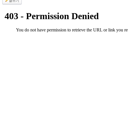
글쓰기
무
료
만
남
어
플
시
알
리
스
후
기
가
평
발
기
부
진
약
비
아
탑-