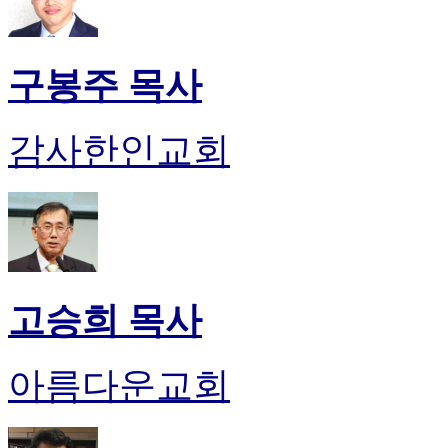
진
약
국
구봉주 목사
미
국
24
시
감사한인교회
간
대
출
고승희 목사
아름다운교회