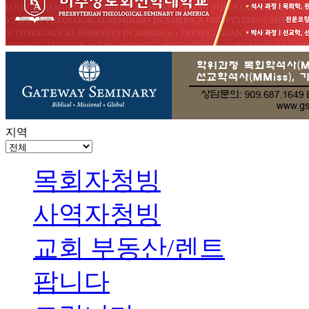
지역
목회자청빙
사역자청빙
교회 부동산/렌트
팝니다