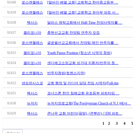
92440
로스앤젤레스
[얼바인 베델 교회] 교회학교 한어중고등부 …
치
료
92439
로스앤젤레스
[얼바인 베델 교회] 교회학교 유아부 파트 사…
약
임
92438
텍사스
달라스 영락교회에서 Half-Time 찬양사역자를 …
심
92437
캘리포니아
충현선교교회 찬양팀 연주자 모집
중
절
92436
로스앤젤레스
글로벌선교교회에서 찬양팀 메인 반주자를 …
코
92435
캘리포니아
Youth Pastor Position (청소년 사역자 청빙)
리
아
92434
캘리포니아
샌디에고소망교회 성가대 지휘자/반주자 청…
e
뉴
92433
로스앤젤레스
반주자청빙(토렌스지역)
스
92432
샌프란시스코
교회 행정 및 미디어 담당 전임 사역자(Full-tim
신
규
92431
텍사스
코너스톤 한인 침례교회 유초등부 파트타임 …
노
제
92430
뉴저지
뉴저지장로교회(The Presbyterian Church of N.J.)에서…
휴
92429
텍사스
큰나무 교회 어린이(꿈땅), (큰뿌리) // EM 파트…
사
이
1
2
3
4
트