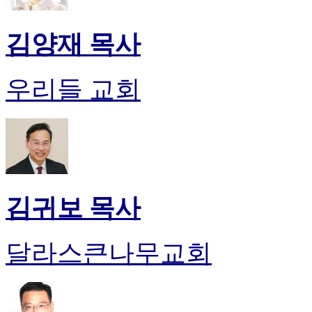
진
후
김양재 목사
기
대
출
우리들 교회
후
기
비
아
센
터
웹
토
김귀보 목사
끼
미
프
달라스큰나무교회
진
후
기
미
프