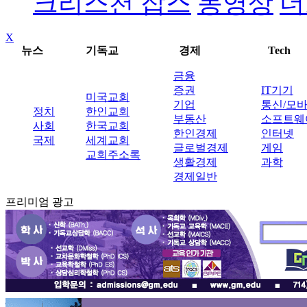
크리스천 잡스
동영상
더
X
뉴스
기독교
경제
Tech
금융
증권
IT기기
미국교회
기업
통신/모
정치
한인교회
부동산
소프트웨
사회
한국교회
한인경제
인터넷
국제
세계교회
글로벌경제
게임
교회주소록
생활경제
과학
경제일반
프리미엄 광고