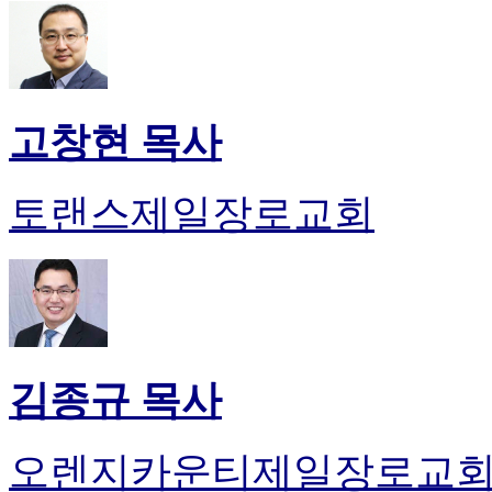
고창현 목사
토랜스제일장로교회
김종규 목사
오렌지카운티제일장로교