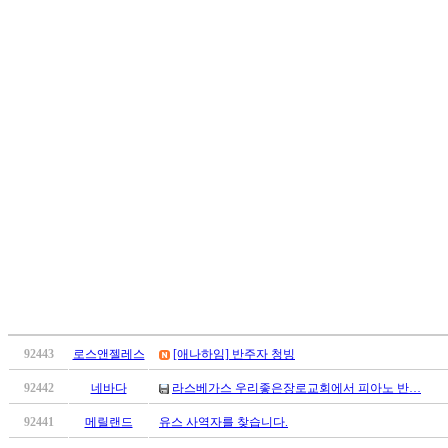
브
약
국
주
소
야
우
즐
성
비
아
탑-
프
릴
리
지
구
92443
로스앤젤레스
[애나하임] 반주자 청빙
입
발
92442
네바다
라스베가스 우리좋은장로교회에서 피아노 반…
기
부
92441
메릴랜드
유스 사역자를 찾습니다.
전