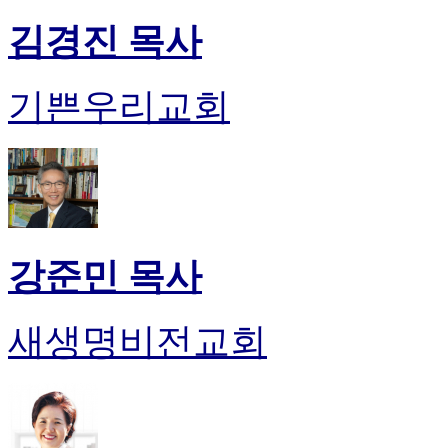
유
머
김경진 목사
판
북
토
기쁜우리교회
끼
최
신
토
렌
트
사
이
강준민 목사
트
순
위
새생명비전교회
비
아
후
기
미
프