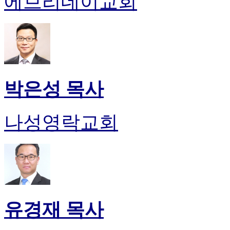
에브리데이교회
박은성 목사
나성영락교회
유경재 목사