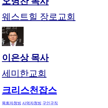
오명찬 목사
웨스트힐 장로교회
이은상 목사
세미한교회
크리스천잡스
목회자청빙
사역자청빙
구인구직