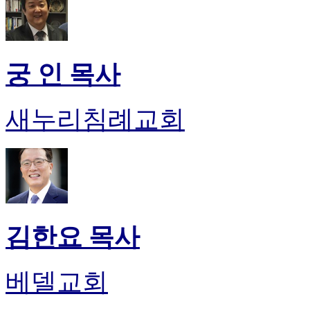
궁 인 목사
새누리침례교회
김한요 목사
베델교회