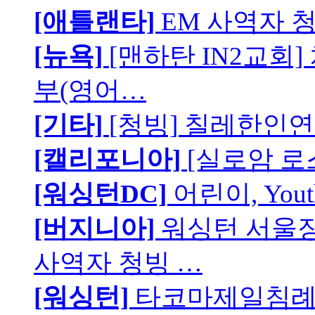
[애틀랜타]
EM 사역자 
[뉴욕]
[맨하탄 IN2교회
부(영어…
[기타]
[청빙] 칠레한인연
[캘리포니아]
[실로암 로
[워싱턴DC]
어린이, You
[버지니아]
워싱턴 서울장로
사역자 청빙 …
[워싱턴]
타코마제일침례교