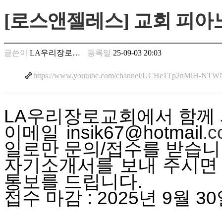
만
[로스앤젤레스] 교회 피아
남
찾
기
은
글쓴이
LA우리장로…
등록일
25-09-03 20:03
꼴
링
https://www.youtube.com/channel/UCHe1Tp2nMiH-NTW
크
밍
키
넷
LA우리장로교회에서 함께 
주
이메일
insik67@hotmail
.
소
minky
일로만
문의
/
접수를
받습니
합
자기소개서를 보내 주시면
체
출
통보를 드립니다.
장
안
접수
마감
: 2025
년
9
월
30
마
러