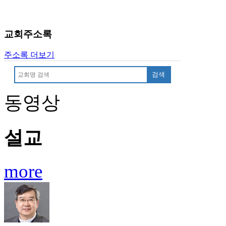
시
알
리
교회주소록
스
구
주소록 더보기
입
돔
검색
클
럽
동영상
DOMCLUB
실
시
설교
간
무
료
more
채
팅
돔
클
럽
DOMCLUB.top