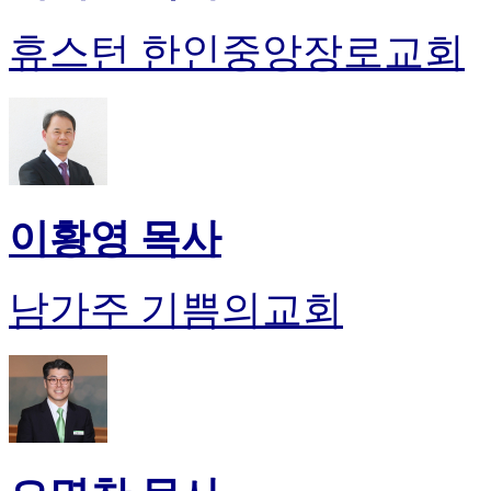
휴스턴 한인중앙장로교회
이황영 목사
남가주 기쁨의교회