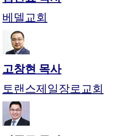
베델교회
고창현 목사
토랜스제일장로교회