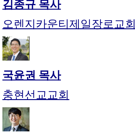
김종규 목사
오렌지카운티제일장로교
국윤권 목사
충현선교교회