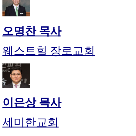
오명찬 목사
웨스트힐 장로교회
이은상 목사
세미한교회