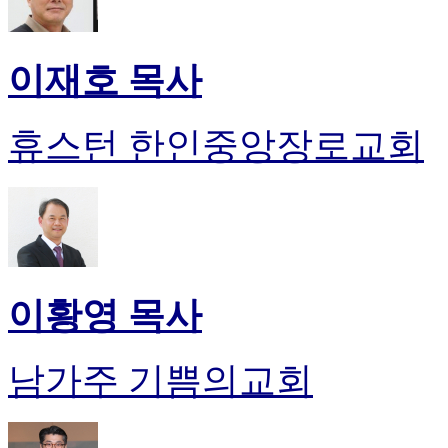
이재호 목사
휴스턴 한인중앙장로교회
이황영 목사
남가주 기쁨의교회