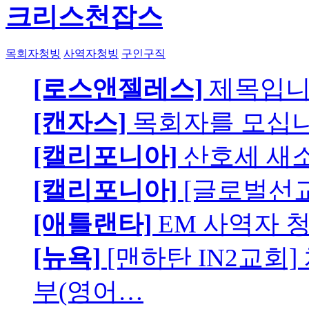
크리스천잡스
목회자청빙
사역자청빙
구인구직
[로스앤젤레스]
제목입
[캔자스]
목회자를 모십니
[캘리포니아]
산호세 새
[캘리포니아]
[글로벌선교
[애틀랜타]
EM 사역자 
[뉴욕]
[맨하탄 IN2교회
부(영어…