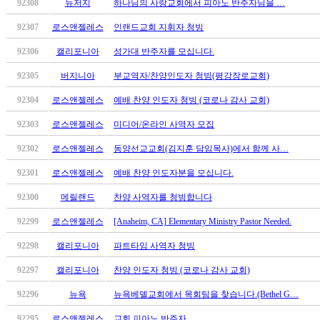
브
92308
뉴저지
하나님의 사랑교회에서 피아노 반주자님을 …
약
92307
로스앤젤레스
인랜드교회 지휘자 청빙
국
주
92306
캘리포니아
성가대 반주자를 모십니다.
소
야
92305
버지니아
부교역자/찬양인도자 청빙(평강장로교회)
우
92304
로스앤젤레스
예배 찬양 인도자 청빙 (코로나 감사 교회)
즐
성
92303
로스앤젤레스
미디어/온라인 사역자 모집
비
92302
로스앤젤레스
동양선교교회(김지훈 담임목사)에서 함께 사…
아
탑-
92301
로스앤젤레스
예배 찬양 인도자분을 모십니다.
프
릴
92300
메릴랜드
찬양 사역자를 청빙합니다
리
92299
로스앤젤레스
[Anaheim, CA] Elementary Ministry Pastor Needed.
지
구
92298
캘리포니아
파트타임 사역자 청빙
입
발
92297
캘리포니아
찬양 인도자 청빙 (코로나 감사 교회)
기
92296
뉴욕
뉴욕베델교회에서 목회팀을 찾습니다.(Bethel G…
부
전
92295
로스앤젤레스
교회 피아노 반주자