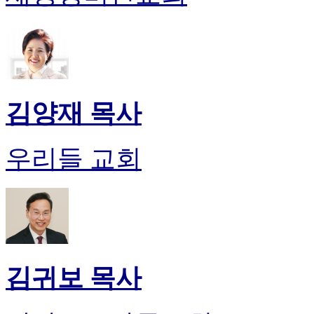
유
머
판
북
토
끼
최
김양재 목사
신
토
렌
우리들 교회
트
사
이
트
순
위
비
아
후
김귀보 목사
기
미
프