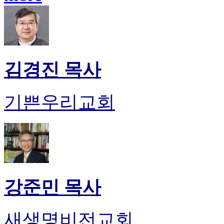
시
알
리
스
구
입
김경진 목사
돔
클
럽
기쁜우리교회
DOMCLUB
실
시
간
무
료
채
팅
강준민 목사
돔
클
럽
새생명비전교회
DOMCLUB.top