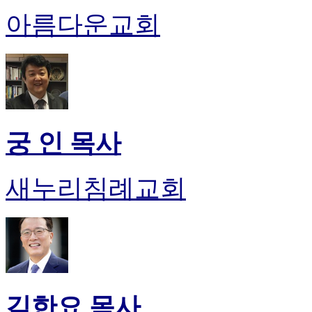
진
아름다운교회
약
국
미
국
24
시
간
대
궁 인 목사
출
새누리침례교회
김한요 목사