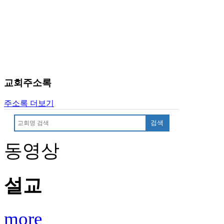
무
료
만
남
어
플
시
알
교회주소록
리
스
주소록 더보기
후
기
검색
가
평
동영상
발
기
부
설교
진
약
비
아
more
탑-