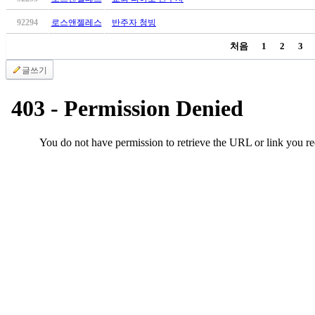
치
92294
로스앤젤레스
반주자 청빙
료
약
처음
1
2
3
임
심
글쓰기
중
절
코
리
아
e
뉴
스
신
규
노
제
휴
사
이
트