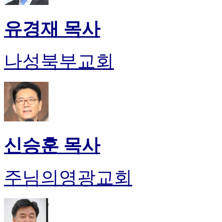
유경재 목사
나성북부교회
신승훈 목사
주님의영광교회