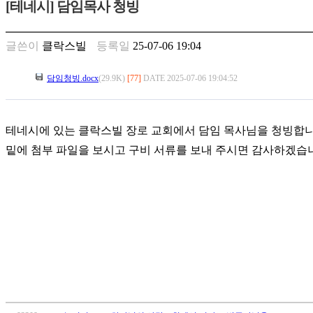
[테네시] 담임목사 청빙
만
남
찾
글쓴이
클락스빌
등록일
25-07-06 19:04
기
은
담임청빙.docx
(29.9K)
[77]
DATE 2025-07-06 19:04:52
꼴
링
크
밍
테네시에 있는 클락스빌 장로 교회에서 담임 목사님을 청빙합
키
밑에 첨부 파일을 보시고 구비 서류를 보내 주시면 감사하겠습
넷
주
소
minky
합
체
출
장
안
마
러