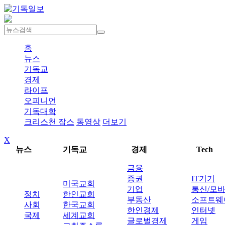
홈
뉴스
기독교
경제
라이프
오피니언
기독대학
크리스천 잡스
동영상
더보기
X
뉴스
기독교
경제
Tech
금융
증권
IT기기
미국교회
기업
통신/모
정치
한인교회
부동산
소프트웨
사회
한국교회
한인경제
인터넷
국제
세계교회
글로벌경제
게임