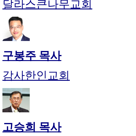
달라스큰나무교회
진
후
기
대
출
후
기
비
구봉주 목사
아
센
터
감사한인교회
웹
토
끼
미
프
진
후
기
고승희 목사
미
프