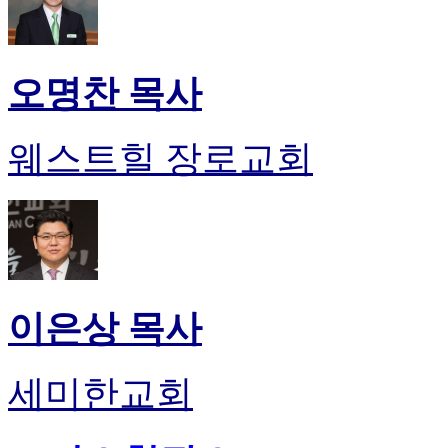
오명찬 목사
웨스트힐 장로교회
이은상 목사
세미한교회