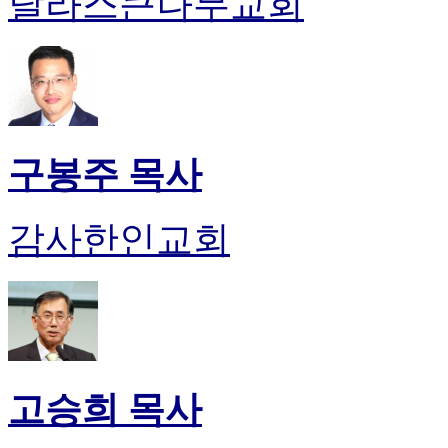
달라스큰나무교회
유
머
판
북
토
끼
최
신
구봉주 목사
토
렌
트
감사한인교회
사
이
트
순
위
비
아
후
고승희 목사
기
미
프