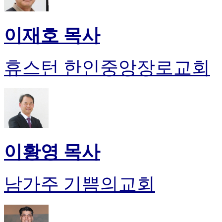
이재호 목사
휴스턴 한인중앙장로교회
이황영 목사
남가주 기쁨의교회