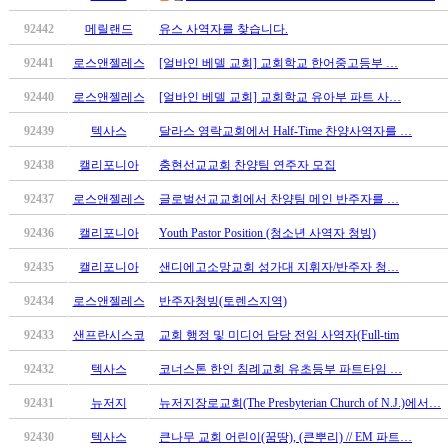
만
92442
메릴랜드
유스 사역자를 찾습니다.
남
찾
92441
로스앤젤레스
[얼바인 베델 교회] 교회학교 한어중고등부 …
기
은
92440
로스앤젤레스
[얼바인 베델 교회] 교회학교 유아부 파트 사…
꼴
92439
텍사스
달라스 영락교회에서 Half-Time 찬양사역자를 …
링
크
92438
캘리포니아
충현선교교회 찬양팀 연주자 모집
밍
키
92437
로스앤젤레스
글로벌선교교회에서 찬양팀 메인 반주자를 …
넷
92436
캘리포니아
Youth Pastor Position (청소년 사역자 청빙)
주
소
92435
캘리포니아
샌디에고소망교회 성가대 지휘자/반주자 청…
minky
합
92434
로스앤젤레스
반주자청빙(토렌스지역)
체
92433
샌프란시스코
교회 행정 및 미디어 담당 전임 사역자(Full-tim
출
장
92432
텍사스
코너스톤 한인 침례교회 유초등부 파트타임 …
안
92431
뉴저지
뉴저지장로교회(The Presbyterian Church of N.J.)에서…
마
러
92430
텍사스
큰나무 교회 어린이(꿈땅), (큰뿌리) // EM 파트…