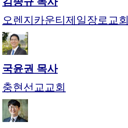
김종규 목사
오렌지카운티제일장로교
국윤권 목사
충현선교교회