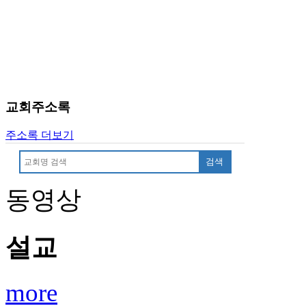
치
료
약
임
심
중
절
교회주소록
코
리
주소록 더보기
아
e
검색
뉴
스
동영상
신
규
노
제
설교
휴
사
이
more
트