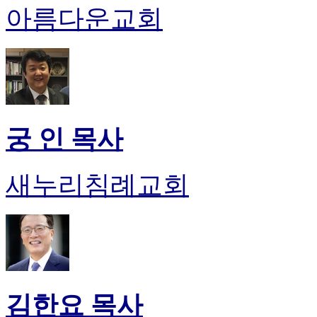
아름다운교회
진
후
기
대
출
후
기
비
궁 인 목사
아
센
터
새누리침례교회
웹
토
끼
미
프
진
후
기
미
김한요 목사
프