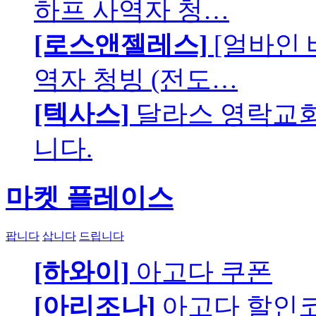
하프 사역자 청…
[로스앤젤레스]
[얼바인 
역자 청빙 (전도…
[텍사스]
달라스 영락교회에
니다.
마켓 플레이스
팝니다
삽니다
드립니다
[하와이]
아고다 쿠폰
[아리조나]
아고다 할인