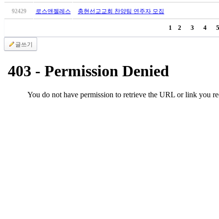
브
약
92429
로스앤젤레스
충현선교교회 찬양팀 연주자 모집
국
1
2
3
4
주
소
글쓰기
야
우
즐
성
비
아
탑-
프
릴
리
지
구
입
발
기
부
전