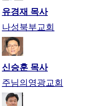
유경재 목사
나성북부교회
신승훈 목사
주님의영광교회