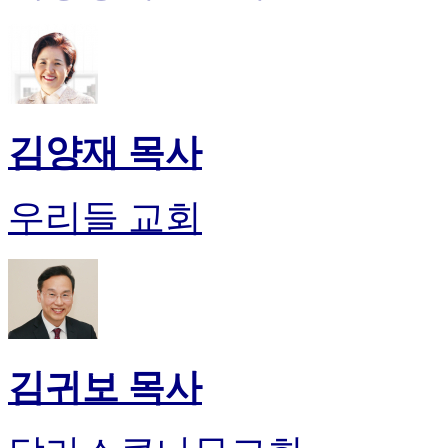
시
알
리
스
구
입
김양재 목사
돔
클
럽
우리들 교회
DOMCLUB
실
시
간
무
료
채
팅
돔
김귀보 목사
클
럽
DOMCLUB.top