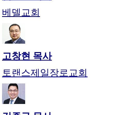
진
약
베델교회
국
미
국
24
시
간
대
출
고창현 목사
토랜스제일장로교회