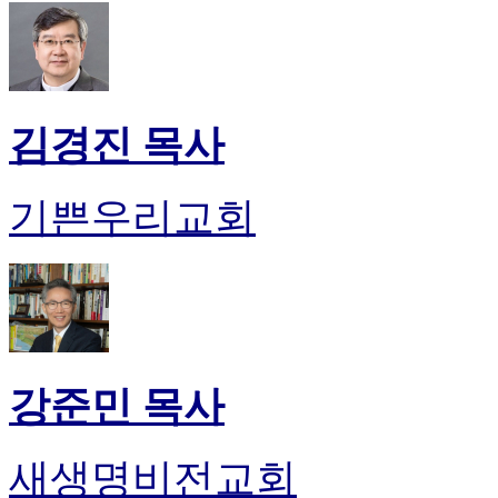
무
료
만
남
어
플
김경진 목사
시
알
리
기쁜우리교회
스
후
기
가
평
발
기
부
강준민 목사
진
약
비
새생명비전교회
아
탑-