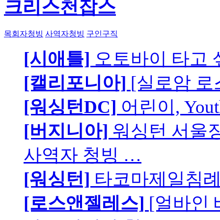
크리스천잡스
목회자청빙
사역자청빙
구인구직
[시애틀]
오토바이 타고 
[캘리포니아]
[실로암 로
[워싱턴DC]
어린이, You
[버지니아]
워싱턴 서울장로
사역자 청빙 …
[워싱턴]
타코마제일침례교
[로스앤젤레스]
[얼바인