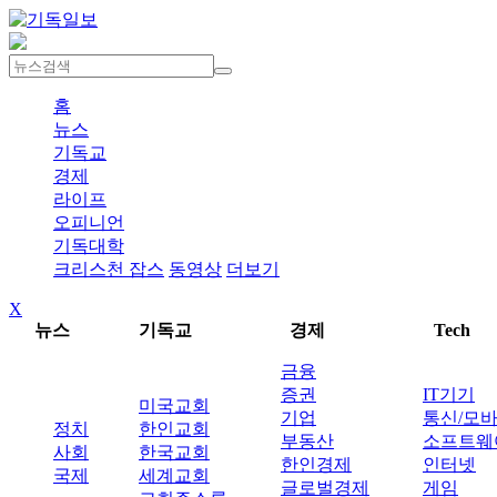
홈
뉴스
기독교
경제
라이프
오피니언
기독대학
크리스천 잡스
동영상
더보기
X
뉴스
기독교
경제
Tech
금융
증권
IT기기
미국교회
기업
통신/모
정치
한인교회
부동산
소프트웨
사회
한국교회
한인경제
인터넷
국제
세계교회
글로벌경제
게임