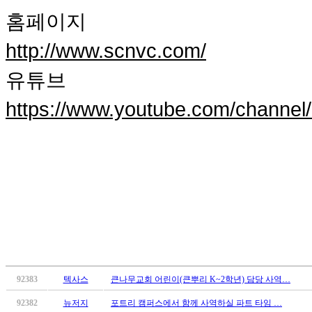
료
홈페이지
약
임
http://www.scnvc.com/
심
중
유튜브
절
코
https://www.youtube.com/chann
리
아
e
뉴
스
신
규
노
제
휴
사
이
트
92383
텍사스
큰나무교회 어린이(큰뿌리 K~2학년) 담당 사역…
무
92382
뉴저지
포트리 캠퍼스에서 함께 사역하실 파트 타임 …
료