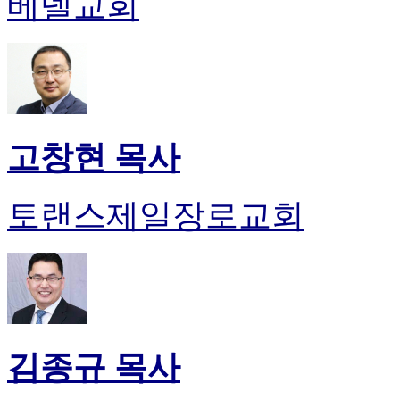
베델교회
고창현 목사
토랜스제일장로교회
김종규 목사