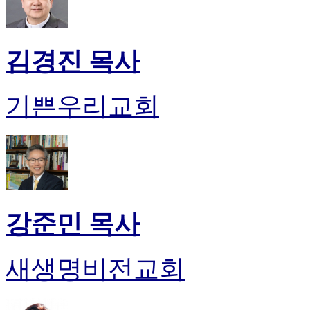
후
기
대
출
김경진 목사
후
기
비
기쁜우리교회
아
센
터
웹
토
끼
미
프
강준민 목사
진
후
기
새생명비전교회
미
프
진