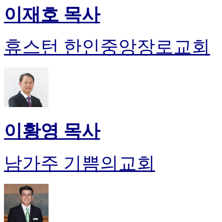
이재호 목사
휴스턴 한인중앙장로교회
이황영 목사
남가주 기쁨의교회