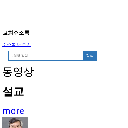
판
북
토
끼
최
교회주소록
신
토
주소록 더보기
렌
트
검색
사
이
동영상
트
순
위
설교
비
아
후
기
more
미
프
진