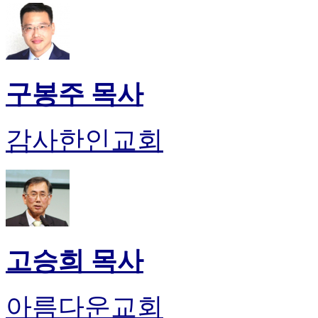
구봉주 목사
감사한인교회
고승희 목사
아름다운교회