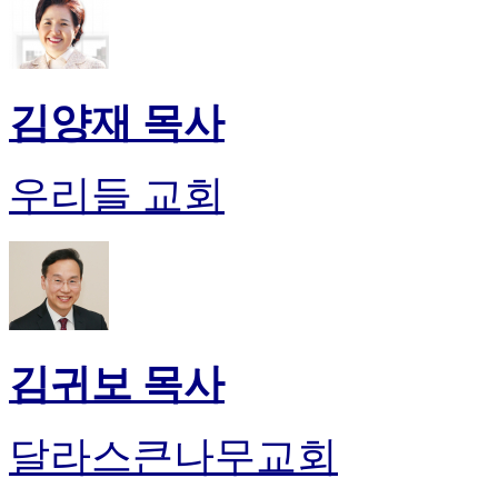
약
국
미
국
24
김양재 목사
시
간
대
우리들 교회
출
김귀보 목사
달라스큰나무교회