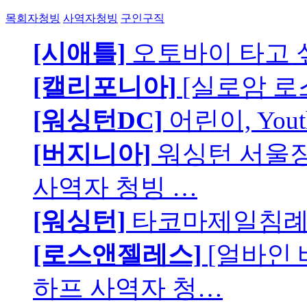
목회자청빙
사역자청빙
구인구직
[시애틀]
오토바이 타고 
[캘리포니아]
[실로암 로
[워싱턴DC]
어린이, You
[버지니아]
워싱턴 서울장로
사역자 청빙 …
[워싱턴]
타코마제일침례교
[로스앤젤레스]
[얼바인
하프 사역자 청…