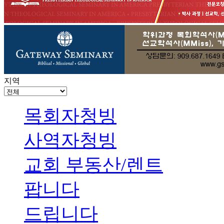
지역
목회자청빙
사역자청빙
교회 부동산/렌트
팝니다
드립니다