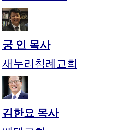
궁 인 목사
새누리침례교회
김한요 목사