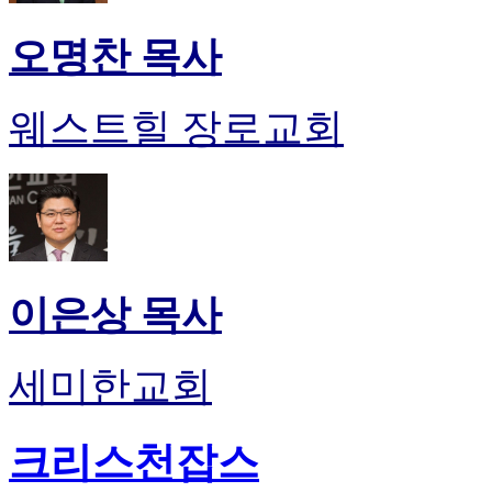
오명찬 목사
웨스트힐 장로교회
이은상 목사
세미한교회
크리스천잡스