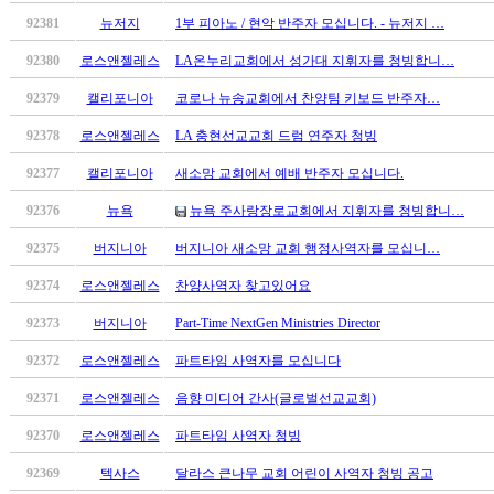
만
92381
뉴저지
1부 피아노 / 현악 반주자 모십니다. - 뉴저지 …
남
92380
로스앤젤레스
LA온누리교회에서 성가대 지휘자를 청빙합니…
어
플
92379
캘리포니아
코로나 뉴송교회에서 찬양팀 키보드 반주자…
시
알
92378
로스앤젤레스
LA 충현선교교회 드럼 연주자 청빙
리
92377
캘리포니아
새소망 교회에서 예배 반주자 모십니다.
스
후
92376
뉴욕
뉴욕 주사랑장로교회에서 지휘자를 청빙합니…
기
가
92375
버지니아
버지니아 새소망 교회 행정사역자를 모십니…
평
92374
로스앤젤레스
찬양사역자 찾고있어요
발
기
92373
버지니아
Part-Time NextGen Ministries Director
부
92372
로스앤젤레스
파트타임 사역자를 모십니다
진
약
92371
로스앤젤레스
음향 미디어 간사(글로벌선교교회)
비
아
92370
로스앤젤레스
파트타임 사역자 청빙
탑-
92369
텍사스
달라스 큰나무 교회 어린이 사역자 청빙 공고
시