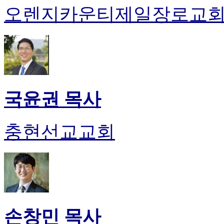
오렌지카운티제일장로교
국윤권 목사
충현선교교회
손창민 목사