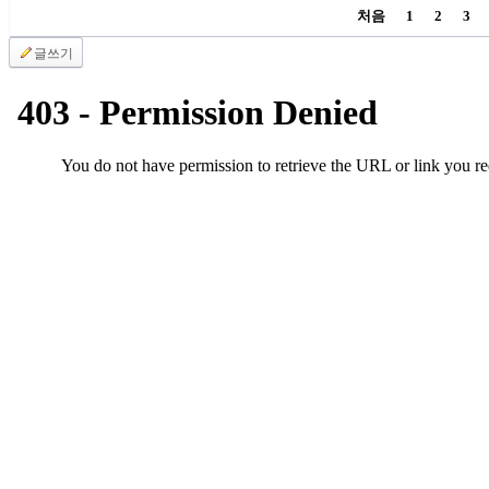
알
처음
1
2
3
리
글쓰기
스
구
입
돔
클
럽
DOMCLUB
실
시
간
무
료
채
팅
돔
클
럽
DOMCLUB.top
유
머