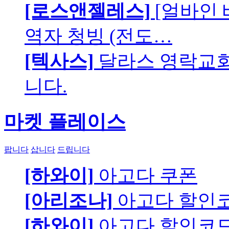
[로스앤젤레스]
[얼바인 
역자 청빙 (전도…
[텍사스]
달라스 영락교회에
니다.
마켓 플레이스
팝니다
삽니다
드립니다
[하와이]
아고다 쿠폰
[아리조나]
아고다 할인
[하와이]
아고다 할인코