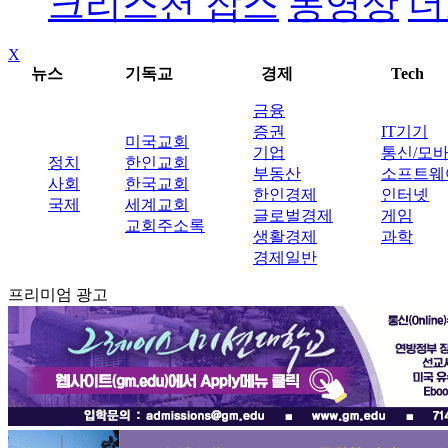
크리스천 잡스
동영상
더
X
뉴스
기독교
경제
Tech
금융
증권
IT기기
미국교회
기업
통신/모
정치
한인교회
부동산
소프트웨
사회
한국교회
한인경제
인터넷
국제
세계교회
글로벌경제
게임
교회주소록
생활경제
과학
경제일반
프리미엄 광고