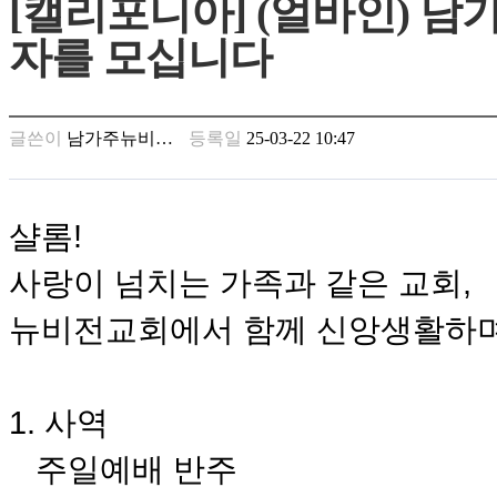
[캘리포니아] (얼바인) 
남
찾
자를 모십니다
기
은
꼴
링
글쓴이
남가주뉴비…
등록일
25-03-22 10:47
크
밍
키
넷
샬롬!
주
소
사랑이 넘치는 가족과 같은 교회,
minky
합
뉴비전교회에서 함께 신앙생활하며
체
출
장
안
1. 사역
마
러
주일예배 반주
브
약