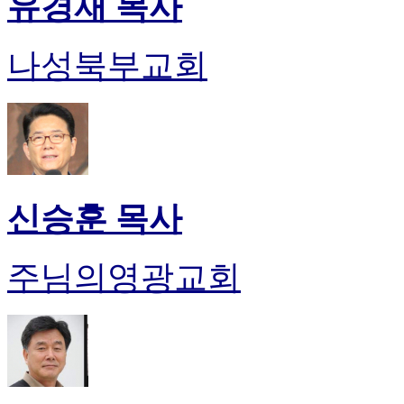
유경재 목사
나성북부교회
신승훈 목사
주님의영광교회