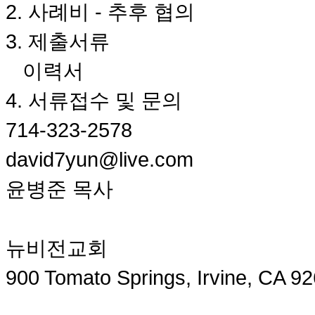
2. 사례비 - 추후 협의
국
주
3. 제출서류
소
야
이력서
우
즐
4. 서류접수 및 문의
성
비
714-323-2578
아
탑-
david7yun@live.com
프
릴
윤병준 목사
리
지
구
입
뉴비전교회
발
기
900 Tomato Springs, Irvine, CA 9
부
전
치