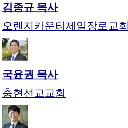
김종규 목사
오렌지카운티제일장로교
국윤권 목사
충현선교교회