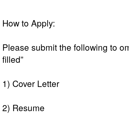
판
북
토
How to Apply:
끼
최
신
토
Please submit the following to
렌
트
filled”
사
이
트
순
1) Cover Letter
위
비
아
후
2) Resume
기
미
프
진