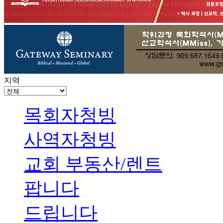
지역
목회자청빙
사역자청빙
교회 부동산/렌트
팝니다
드립니다