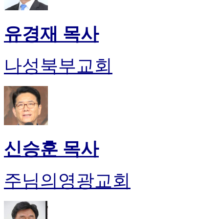
유경재 목사
나성북부교회
신승훈 목사
주님의영광교회