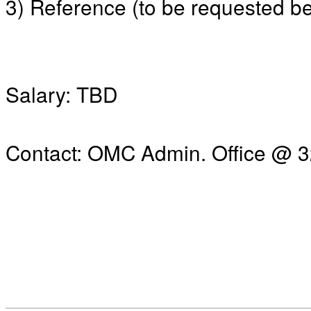
3) Reference (to be requested be
후
기
대
출
후
기
Salary: TBD
비
아
센
터
Contact: OMC Admin. Office @ 
웹
토
끼
미
프
진
후
기
미
프
진