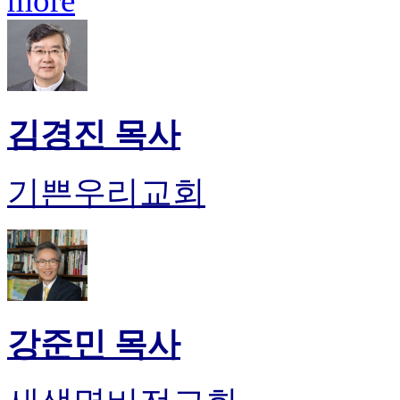
more
김경진 목사
기쁜우리교회
강준민 목사