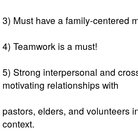
알
리
스
3) Must have a family-centered m
구
입
돔
클
4) Teamwork is a must!
럽
DOMCLUB
실
시
5) Strong interpersonal and cross-
간
무
motivating relationships with
료
채
팅
돔
pastors, elders, and volunteers
클
럽
context.
DOMCLUB.top
유
머