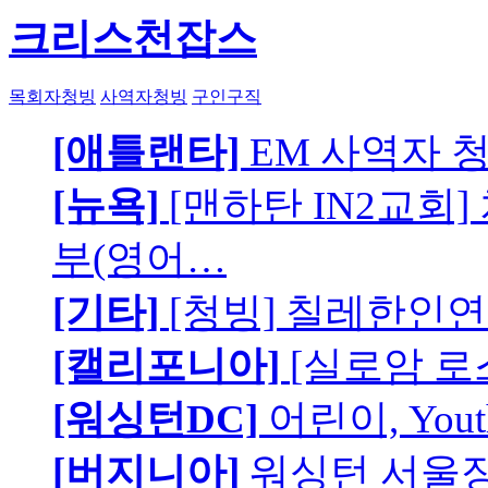
크리스천잡스
목회자청빙
사역자청빙
구인구직
[애틀랜타]
EM 사역자 
[뉴욕]
[맨하탄 IN2교회
부(영어…
[기타]
[청빙] 칠레한인연
[캘리포니아]
[실로암 로
[워싱턴DC]
어린이, You
[버지니아]
워싱턴 서울장로