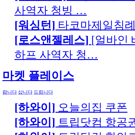
사역자 청빙 …
[워싱턴]
타코마제일침례교
[로스앤젤레스]
[얼바인
하프 사역자 청…
마켓 플레이스
팝니다
삽니다
드립니다
[하와이]
오늘의집 쿠폰
[하와이]
트립닷컴 항공