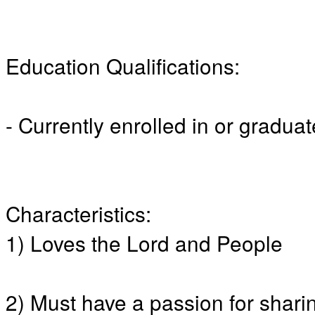
만
남
어
플
Education Qualifications:
시
알
리
스
- Currently enrolled in or gradu
후
기
가
평
발
기
Characteristics:
부
진
1) Loves the Lord and People
약
비
아
탑-
2) Must have a passion for shari
시