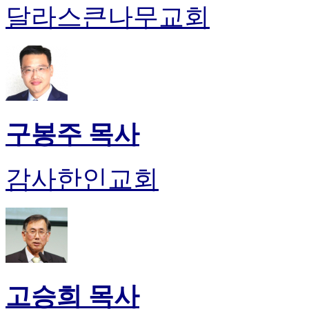
달라스큰나무교회
구봉주 목사
감사한인교회
고승희 목사