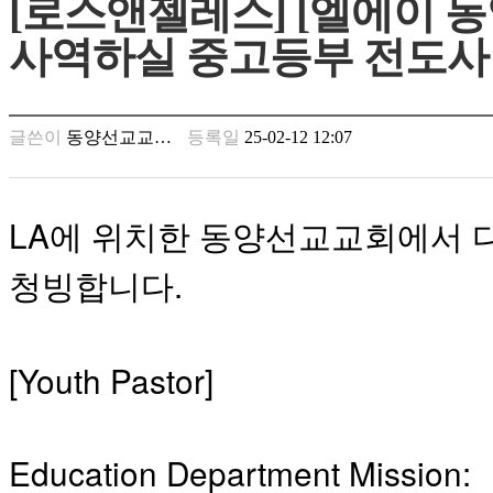
[로스앤젤레스] [엘에이 
남
찾
사역하실 중고등부 전도사
기
은
꼴
링
글쓴이
동양선교교…
등록일
25-02-12 12:07
크
밍
키
넷
LA에 위치한 동양선교교회에서 다음
주
소
청빙합니다.
minky
합
체
출
[Youth Pastor]
장
안
마
러
Education Department Mission:
브
약