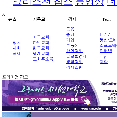
크리스천 잡스
동영상
더
X
뉴스
기독교
경제
Tech
금융
증권
IT기기
미국교회
기업
통신/모
정치
한인교회
부동산
소프트웨
사회
한국교회
한인경제
인터넷
국제
세계교회
글로벌경제
게임
교회주소록
생활경제
과학
경제일반
프리미엄 광고