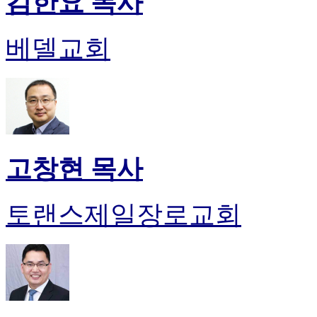
김한요 목사
베델교회
고창현 목사
토랜스제일장로교회