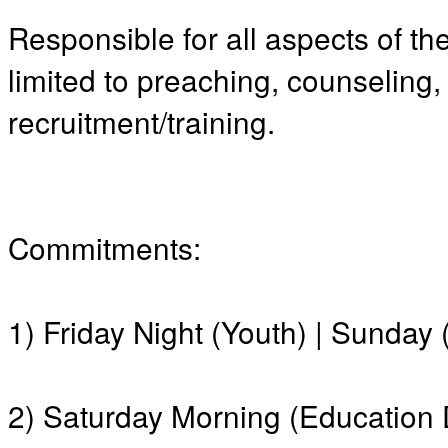
료
Responsible for all aspects of the
약
임
limited to preaching, counseling,
심
중
recruitment/training.
절
코
리
아
e
뉴
스
Commitments:
신
규
노
제
1) Friday Night (Youth) | Sunday 
휴
사
이
트
2) Saturday Morning (Education
무
료