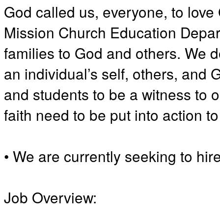
God called us, everyone, to love
국
주
Mission Church Education Depart
소
야
families to God and others. We 
우
즐
an individual’s self, others, and 
성
비
and students to be a witness to o
아
탑-
faith need to be put into action t
프
릴
리
지
• We are currently seeking to hi
구
입
발
기
Job Overview:
부
전
치