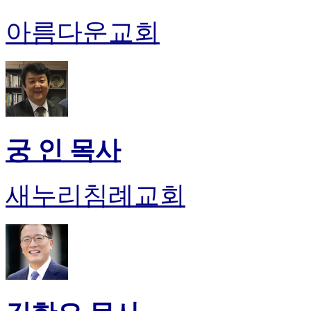
아름다운교회
궁 인 목사
새누리침례교회