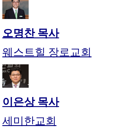
오명찬 목사
웨스트힐 장로교회
이은상 목사
세미한교회