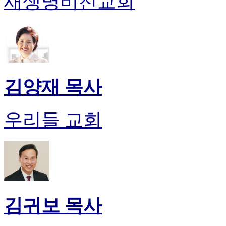
새생명비전교회
김양재 목사
우리들 교회
김귀보 목사