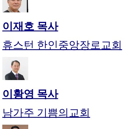
이재호 목사
휴스턴 한인중앙장로교회
이황영 목사
남가주 기쁨의교회