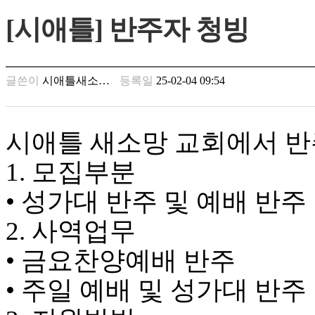
만
[시애틀] 반주자 청빙
남
찾
기
은
글쓴이
시애틀새소…
등록일
25-02-04 09:54
꼴
링
크
밍
시애틀 새소망 교회에서 반
키
넷
1. 모집부분
주
소
• 성가대 반주 및 예배 반주
minky
합
2. 사역업무
체
출
• 금요찬양예배 반주
장
안
• 주일 예배 및 성가대 반주
마
러