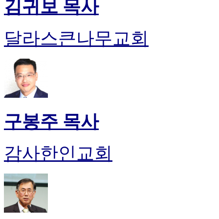
김귀보 목사
달라스큰나무교회
구봉주 목사
감사한인교회