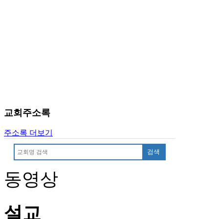
유
머
판
북
토
끼
최
신
토
렌
트
교회주소록
사
이
주소록 더보기
트
순
검색
위
비
동영상
아
후
기
설교
미
프