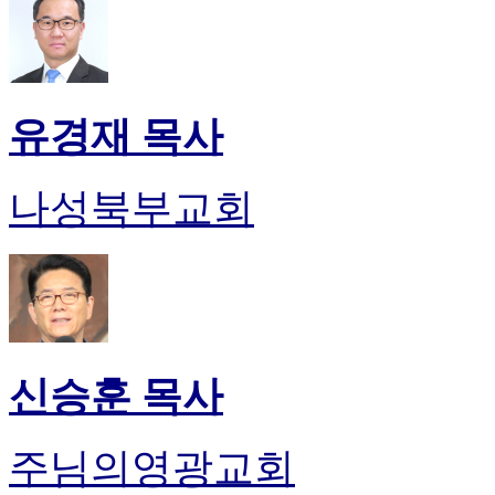
유경재 목사
나성북부교회
신승훈 목사
주님의영광교회