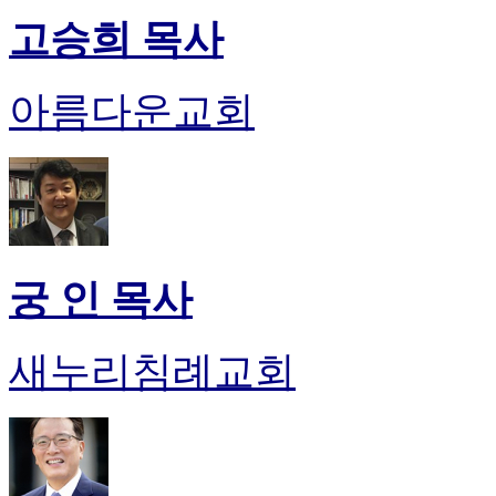
고승희 목사
아름다운교회
궁 인 목사
새누리침례교회