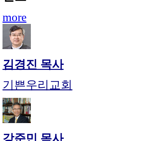
진
후
more
기
대
출
후
기
비
아
김경진 목사
센
터
웹
기쁜우리교회
토
끼
미
프
진
후
기
미
강준민 목사
프