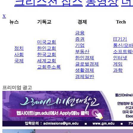
크리스천 잡스
동영상
더
X
뉴스
기독교
경제
Tech
금융
증권
IT기기
미국교회
기업
통신/모
정치
한인교회
부동산
소프트웨
사회
한국교회
한인경제
인터넷
국제
세계교회
글로벌경제
게임
교회주소록
생활경제
과학
경제일반
프리미엄 광고