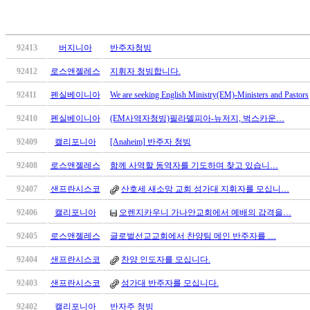
무
료
만
남
92413
버지니아
반주자청빙
어
92412
로스앤젤레스
지휘자 청빙합니다.
플
시
92411
펜실베이니아
We are seeking English Ministry(EM)-Ministers and Pastors
알
리
92410
펜실베이니아
(EM사역자청빙)필라델피아-뉴저지, 벅스카운…
스
92409
캘리포니아
[Anaheim] 반주자 청빙
후
기
92408
로스앤젤레스
함께 사역할 동역자를 기도하며 찾고 있습니…
가
92407
샌프란시스코
산호세 새소망 교회 성가대 지휘자를 모십니…
평
발
92406
캘리포니아
오렌지카우니 가나안교회에서 예배의 감격을…
기
부
92405
로스앤젤레스
글로벌선교교회에서 찬양팀 메인 반주자를 …
진
92404
샌프란시스코
찬양 인도자를 모십니다.
약
비
92403
샌프란시스코
성가대 반주자를 모십니다.
아
92402
캘리포니아
반자주 청빙
탑-