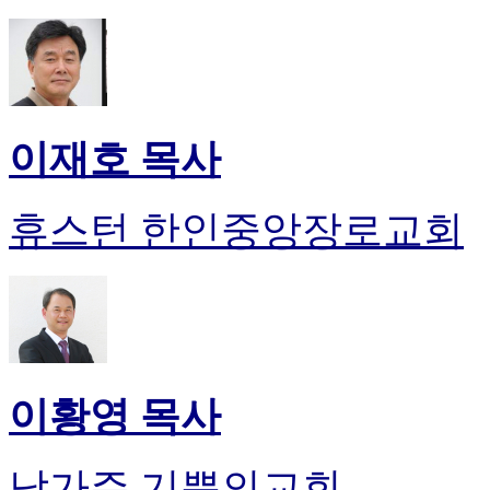
이재호 목사
휴스턴 한인중앙장로교회
이황영 목사
남가주 기쁨의교회