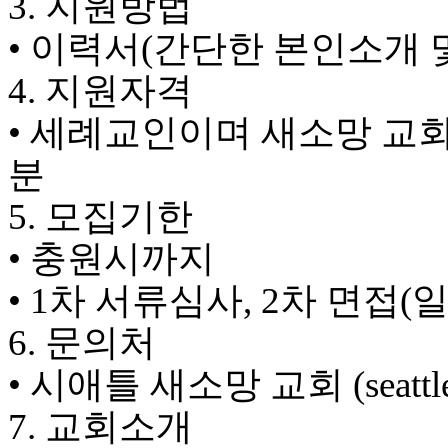
3. 지원방법
브
약
• 이력서(간단한 본인소개 
국
주
4. 지원자격
소
야
• 세례교인이며 새소망 교
우
즐
분
성
비
5. 모집기한
아
탑-
• 충원시까지
프
릴
• 1차 서류심사, 2차 면접
리
지
6. 문의처
구
입
• 시애틀 새소망 교회 (seattle
발
기
7. 교회소개
부
전