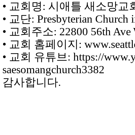
• 교회명: 시애틀 새소망교
치
료
• 교단: Presbyterian Church 
약
임
• 교회주소: 22800 56th Ave W
심
중
• 교회 홈페이지: www.seattle
절
코
• 교회 유튜브: https://www.y
리
아
saesomangchurch3382
e
뉴
감사합니다.
스
신
규
노
제
휴
사
이
트