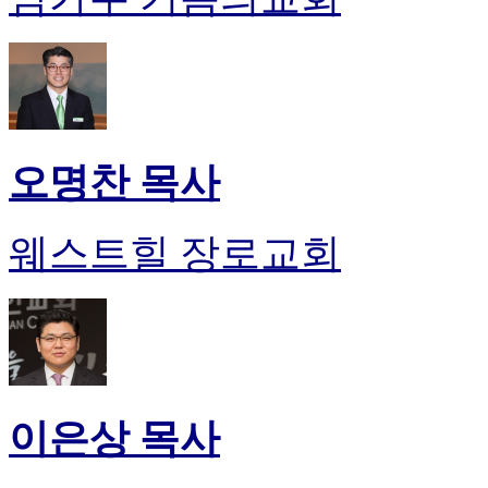
오명찬 목사
웨스트힐 장로교회
이은상 목사