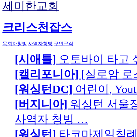
세미한교회
크리스천잡스
목회자청빙
사역자청빙
구인구직
[시애틀]
오토바이 타고 
[캘리포니아]
[실로암 로
[워싱턴DC]
어린이, You
[버지니아]
워싱턴 서울장로
사역자 청빙 …
[워싱턴]
타코마제일침례교