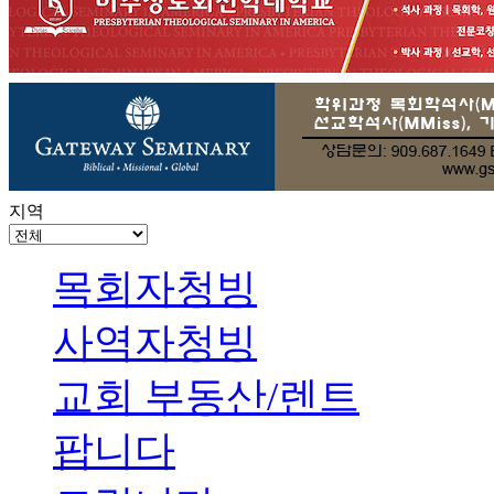
지역
목회자청빙
사역자청빙
교회 부동산/렌트
팝니다