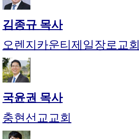
김종규 목사
오렌지카운티제일장로교
국윤권 목사
충현선교교회