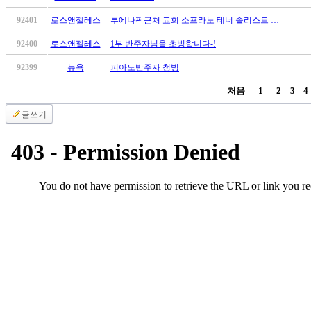
시
92401
로스앤젤레스
부에나팍근처 교회 소프라노 테너 솔리스트 …
알
리
92400
로스앤젤레스
1부 반주자님을 초빙합니다-!
스
92399
뉴욕
피아노반주자 청빙
구
입
처음
1
2
3
4
돔
클
글쓰기
럽
DOMCLUB
실
시
간
무
료
채
팅
돔
클
럽
DOMCLUB.top