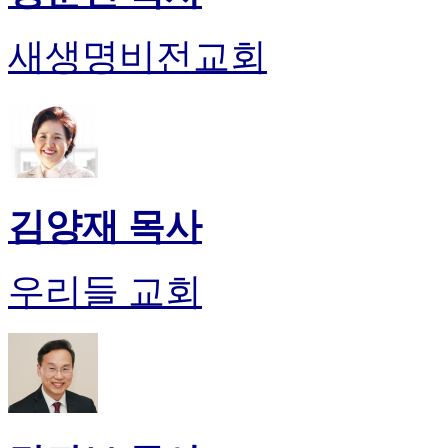
진
약
새생명비전교회
국
미
국
24
시
간
대
출
김양재 목사
우리들 교회