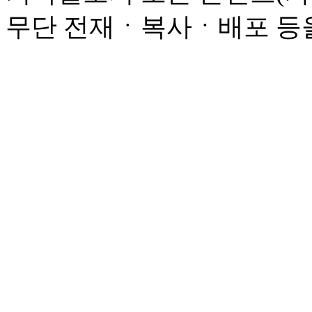
무단 전재ㆍ복사ㆍ배포 등을