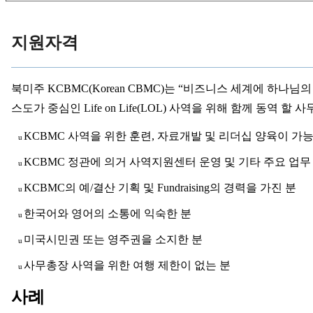
료
약
임
지원자격
심
중
절
북
미주
KCBMC(Korean CBMC)
는
“
비즈니스
세계에
하나님의
코
리
스도가
중심인
Life on Life(LOL)
사역을
위해
함께
동역
할
사
아
e
KCBMC
사역을
위한
훈련
,
자료개발
및
리더십
양육이
가
u
뉴
KCBMC
정관에
의거
사역지원센터
운영
및
기타
주요
업무
스
u
신
KCBMC
의
예
/
결산
기획
및
Fundraising
의
경력을
가진
분
u
규
노
한국어와
영어의
소통에
익숙한
분
u
제
휴
미국시민권
또는
영주권을
소지한
분
u
사
사무총장
사역을
위한
여행
제한이
없는
분
이
u
트
사례
무
료