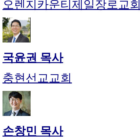
오렌지카운티제일장로교
국윤권 목사
충현선교교회
손창민 목사