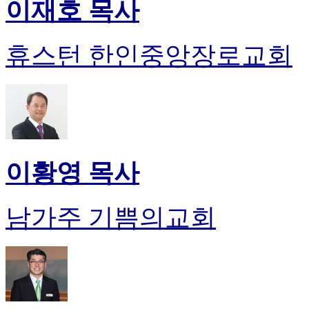
이재호 목사
휴스턴 한인중앙장로교회
이황영 목사
남가주 기쁨의교회