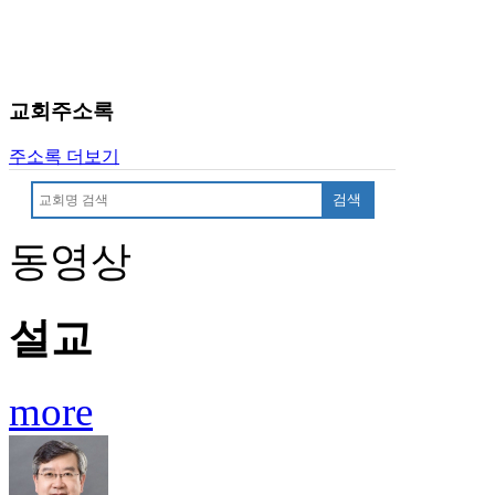
약
국
미
국
24
교회주소록
시
간
주소록 더보기
대
출
검색
동영상
설교
more