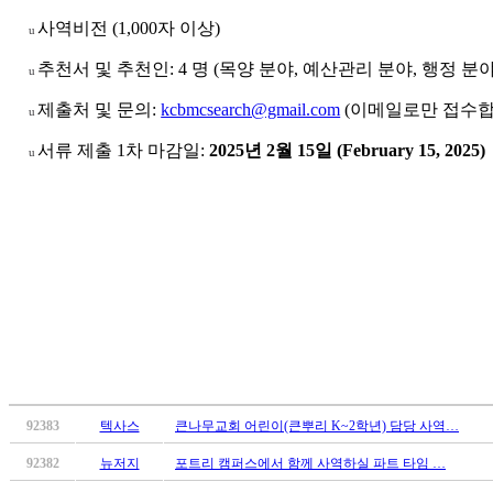
알
사역비전
(
1,0
00
자
이상
)
리
u
스
추천서
및
추천인
:
4
명
(
목양
분야
,
예산관리
분야
,
행정
분
u
구
입
제출처
및
문의
:
kcbmcsearch@gmail.com
(
이메일로만
접수
u
돔
클
서류
제출
1차
마감일
:
2025
년
2
월
15
일
(February 15, 2025)
u
럽
DOMCLUB
실
시
간
무
료
채
팅
돔
클
럽
92383
텍사스
큰나무교회 어린이(큰뿌리 K~2학년) 담당 사역…
DOMCLUB.top
92382
뉴저지
포트리 캠퍼스에서 함께 사역하실 파트 타임 …
유
머