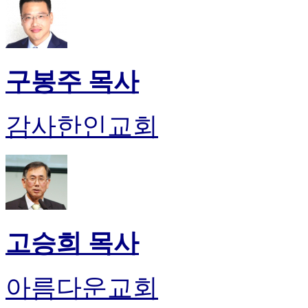
구봉주 목사
감사한인교회
고승희 목사
아름다운교회