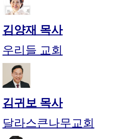
김양재 목사
우리들 교회
김귀보 목사
달라스큰나무교회