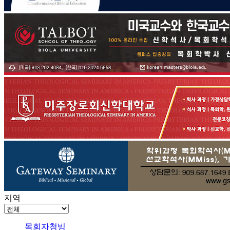
지역
목회자청빙