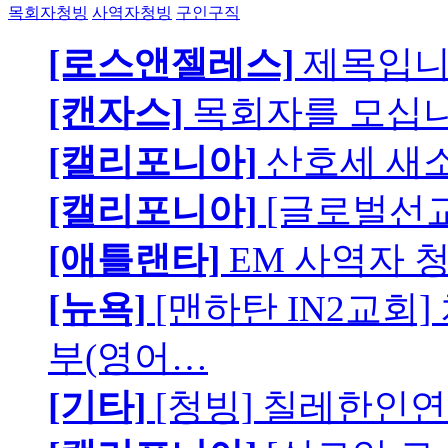
목회자청빙
사역자청빙
구인구직
[로스앤젤레스]
제목입
[캔자스]
목회자를 모십니
[캘리포니아]
산호세 새
[캘리포니아]
[글로벌선교
[애틀랜타]
EM 사역자 
[뉴욕]
[맨하탄 IN2교회
부(영어…
[기타]
[청빙] 칠레한인연