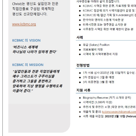
국
주
소
야
우
즐
성
비
아
탑-
프
릴
리
지
구
입
발
기
부
전
치