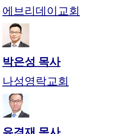
에브리데이교회
박은성 목사
나성영락교회
유경재 목사