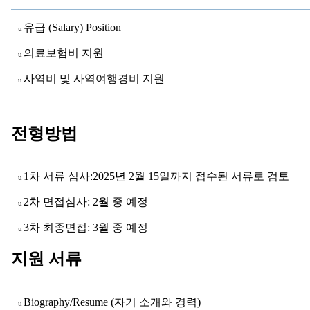
만
남
유급
(Salary) Position
u
어
의료보험비
지원
플
u
시
사역비
및
사역여행경비
지원
u
알
리
스
후
전형방법
기
가
평
1
차
서류
심사
:2025
년
2
월
15
일까지
접수된
서류로
검토
u
발
기
2
차
면접심사
: 2
월
중
예정
u
부
3
차
최종면접
: 3
월
중
예정
진
u
약
지원
서류
비
아
탑-
시
Biography
/Resume
(
자기
소개와
경력
)
u