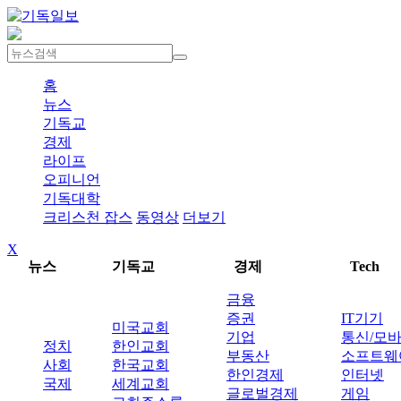
홈
뉴스
기독교
경제
라이프
오피니언
기독대학
크리스천 잡스
동영상
더보기
X
뉴스
기독교
경제
Tech
금융
증권
IT기기
미국교회
기업
통신/모
정치
한인교회
부동산
소프트웨
사회
한국교회
한인경제
인터넷
국제
세계교회
글로벌경제
게임