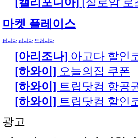
[캘리포니아]
[실로암 로
마켓 플레이스
팝니다
삽니다
드립니다
[아리조나]
아고다 할인
[하와이]
오늘의집 쿠폰
[하와이]
트립닷컴 항공
[하와이]
트립닷컴 할인
광고