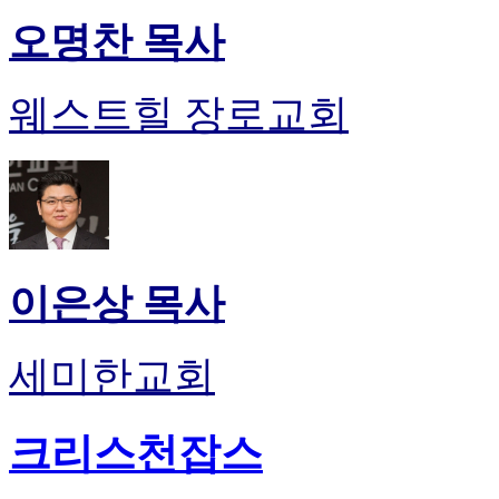
오명찬 목사
웨스트힐 장로교회
이은상 목사
세미한교회
크리스천잡스