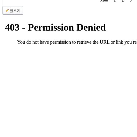
처음
1
2
3
후
기
글쓰기
대
출
후
기
비
아
센
터
웹
토
끼
미
프
진
후
기
미
프
진