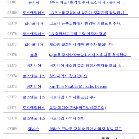
92381
뉴저지
1부 피아노 / 현악 반주자 모십니다. - 뉴저지 …
판
북
92380
로스앤젤레스
LA온누리교회에서 성가대 지휘자를 청빙합니…
토
92379
캘리포니아
코로나 뉴송교회에서 찬양팀 키보드 반주자…
끼
최
92378
로스앤젤레스
LA 충현선교교회 드럼 연주자 청빙
신
토
92377
캘리포니아
새소망 교회에서 예배 반주자 모십니다.
렌
92376
뉴욕
뉴욕 주사랑장로교회에서 지휘자를 청빙합니…
트
사
92375
버지니아
버지니아 새소망 교회 행정사역자를 모십니…
이
92374
로스앤젤레스
찬양사역자 찾고있어요
트
순
92373
버지니아
Part-Time NextGen Ministries Director
위
비
92372
로스앤젤레스
파트타임 사역자를 모십니다
아
92371
로스앤젤레스
음향 미디어 간사(글로벌선교교회)
후
기
92370
로스앤젤레스
파트타임 사역자 청빙
미
프
92369
텍사스
달라스 큰나무 교회 어린이 사역자 청빙 공고
진