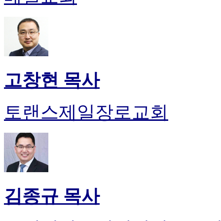
고창현 목사
토랜스제일장로교회
김종규 목사