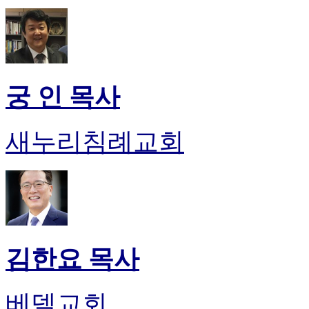
궁 인 목사
새누리침례교회
김한요 목사
베델교회