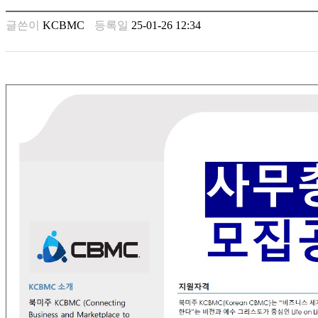
남
찾
글쓴이
KCBMC
등록일
25-01-26 12:34
기
은
꼴
링
크
밍
키
넷
주
소
minky
합
체
출
장
안
마
러
브
약