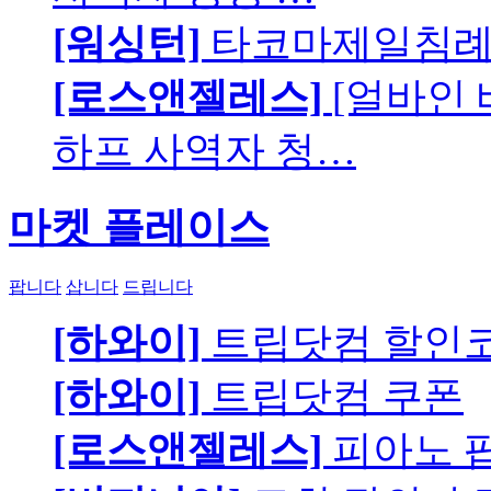
[워싱턴]
타코마제일침례교
[로스앤젤레스]
[얼바인
하프 사역자 청…
마켓 플레이스
팝니다
삽니다
드립니다
[하와이]
트립닷컴 할인
[하와이]
트립닷컴 쿠폰
[로스앤젤레스]
피아노 팝니