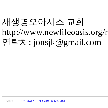
브
약
국
주
새생명오아시스 교회
소
야
http://www.newlifeoasis.org/
우
즐
연락처: jonsjk@gmail.com
성
비
아
탑-
프
릴
리
지
구
입
발
기
부
92278
로스앤젤레스
반주자를 청빙합니다.
전