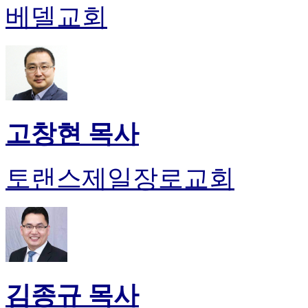
베델교회
고창현 목사
토랜스제일장로교회
김종규 목사