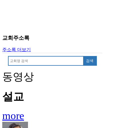
시
알
리
스
구
입
교회주소록
돔
클
주소록 더보기
럽
DOMCLUB
검색
실
시
동영상
간
무
료
설교
채
팅
돔
more
클
럽
DOMCLUB.top