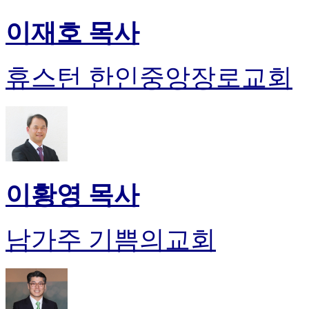
이재호 목사
휴스턴 한인중앙장로교회
이황영 목사
남가주 기쁨의교회