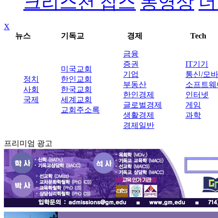
크리스천 잡스
동영상
더
X
뉴스
기독교
경제
Tech
금융
증권
IT기기
미국교회
기업
통신/모
정치
한인교회
부동산
소프트웨
사회
한국교회
한인경제
인터넷
국제
세계교회
글로벌경제
게임
교회주소록
생활경제
과학
경제일반
프리미엄 광고