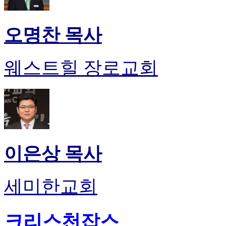
오명찬 목사
웨스트힐 장로교회
이은상 목사
세미한교회
크리스천잡스