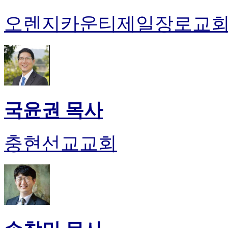
오렌지카운티제일장로교
국윤권 목사
충현선교교회