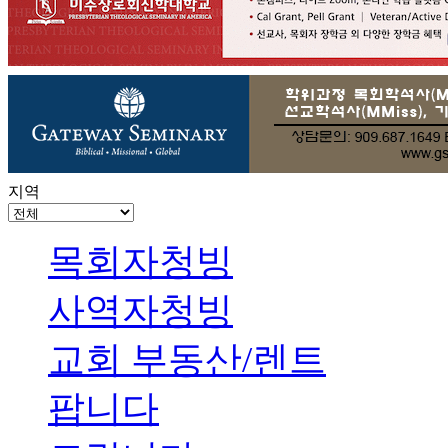
지역
목회자청빙
사역자청빙
교회 부동산/렌트
팝니다