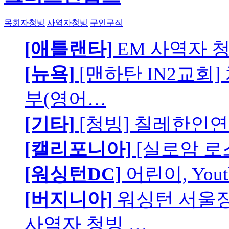
목회자청빙
사역자청빙
구인구직
[애틀랜타]
EM 사역자 
[뉴욕]
[맨하탄 IN2교회
부(영어…
[기타]
[청빙] 칠레한인연
[캘리포니아]
[실로암 로
[워싱턴DC]
어린이, You
[버지니아]
워싱턴 서울장로
사역자 청빙 …