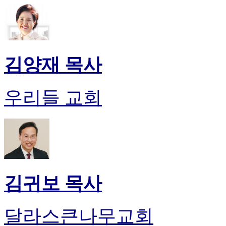
진
후
기
대
출
김양재 목사
후
기
비
우리들 교회
아
센
터
웹
토
끼
미
프
김귀보 목사
진
후
기
달라스큰나무교회
미
프