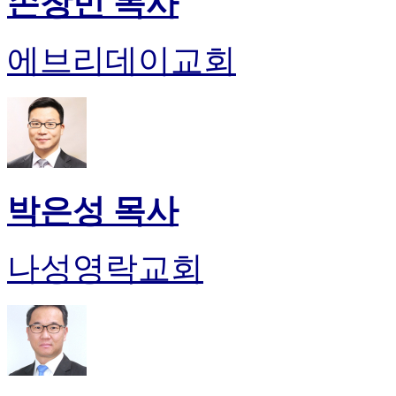
손창민 목사
에브리데이교회
박은성 목사
나성영락교회