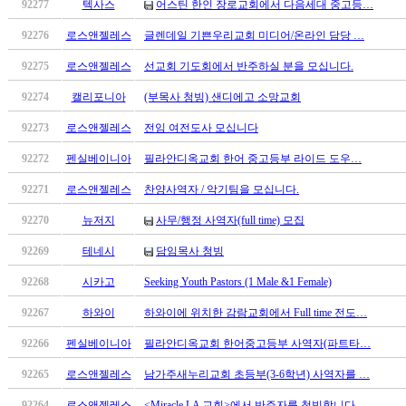
92277
텍사스
어스틴 한인 장로교회에서 다음세대 중고등…
치
료
92276
로스앤젤레스
글렌데일 기쁜우리교회 미디어/온라인 담당 …
약
92275
로스앤젤레스
선교회 기도회에서 반주하실 분을 모십니다.
임
심
92274
캘리포니아
(부목사 청빙) 샌디에고 소망교회
중
절
92273
로스앤젤레스
전임 여전도사 모십니다
코
92272
펜실베이니아
필라안디옥교회 한어 중고등부 라이드 도우…
리
아
92271
로스앤젤레스
찬양사역자 / 악기팀을 모십니다.
e
뉴
92270
뉴저지
사무/행정 사역자(full time) 모집
스
92269
테네시
담임목사 청빙
신
규
92268
시카고
Seeking Youth Pastors (1 Male &1 Female)
노
92267
하와이
하와이에 위치한 감람교회에서 Full time 전도…
제
휴
92266
펜실베이니아
필라안디옥교회 한어중고등부 사역자(파트타…
사
이
92265
로스앤젤레스
남가주새누리교회 초등부(3-6학년) 사역자를 …
트
92264
로스앤젤레스
<Miracle LA 교회>에서 반주자를 청빙합니다