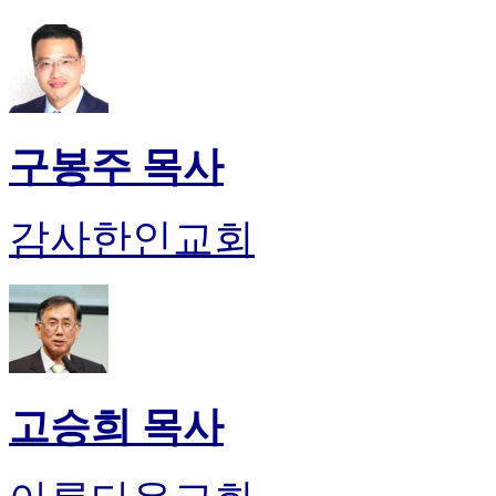
진
약
국
미
국
24
시
구봉주 목사
간
대
출
감사한인교회
고승희 목사