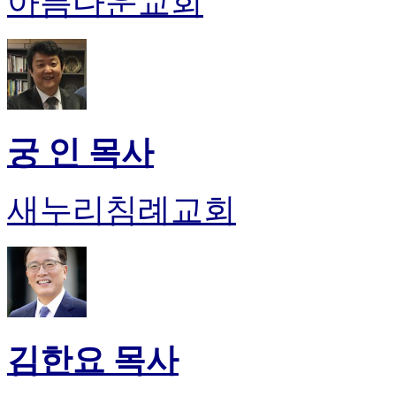
아름다운교회
궁 인 목사
새누리침례교회
김한요 목사