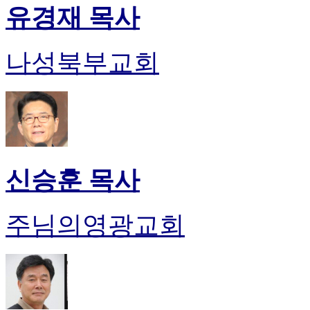
유경재 목사
나성북부교회
신승훈 목사
주님의영광교회