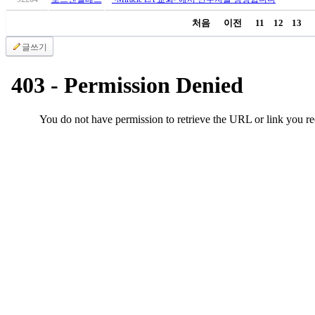
무
료
처음
이전
11
12
13
만
남
글쓰기
어
플
시
알
리
스
후
기
가
평
발
기
부
진
약
비
아
탑-