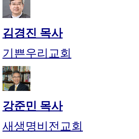
유
머
판
북
토
김경진 목사
끼
최
신
기쁜우리교회
토
렌
트
사
이
트
순
위
강준민 목사
비
아
후
새생명비전교회
기
미
프