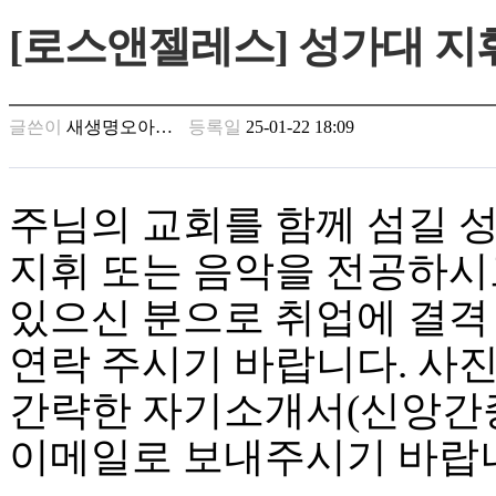
만
[로스앤젤레스] 성가대 
남
찾
기
은
글쓴이
새생명오아…
등록일
25-01-22 18:09
꼴
링
크
밍
주님의 교회를 함께 섬길 
키
넷
지휘 또는 음악을 전공하시
주
소
있으신 분으로 취업에 결격
minky
합
연락 주시기 바랍니다. 사
체
출
간략한 자기소개서(신앙간증
장
안
이메일로 보내주시기 바랍
마
러