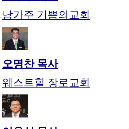
남가주 기쁨의교회
오명찬 목사
웨스트힐 장로교회