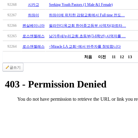
92268
시카고
Seeking Youth Pastors (1 Male &1 Female)
진
후
92267
하와이
하와이에 위치한 감람교회에서 Full time 전도…
기
대
92266
펜실베이니아
필라안디옥교회 한어중고등부 사역자(파트타…
출
92265
로스앤젤레스
남가주새누리교회 초등부(3-6학년) 사역자를 …
후
기
92264
로스앤젤레스
<Miracle LA 교회>에서 반주자를 청빙합니다
비
처음
이전
11
12
13
아
센
글쓰기
터
웹
토
끼
미
프
진
후
기
미
프