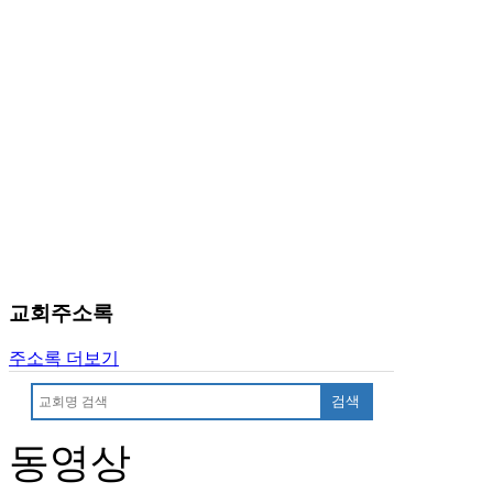
진
약
국
미
국
24
시
간
대
출
교회주소록
주소록 더보기
검색
동영상