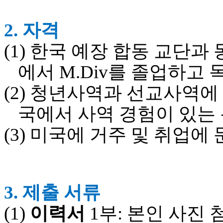
브
약
국
2.
자격
주
소
(1)
한국 예장 합동 교단과 
야
우
에서
M.Div
를 졸업하고 
즐
성
(2)
청년사역과 선교사역에 
비
아
국에서 사역 경험이 있는 
탑-
프
(3)
미국에 거주 및 취업에 
릴
리
지
구
입
3.
제출 서류
발
기
(1)
이력서
1
부
:
본인 사진 
부
전