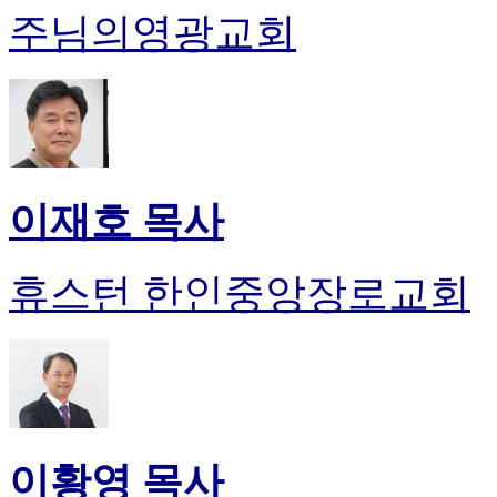
주님의영광교회
이재호 목사
휴스턴 한인중앙장로교회
이황영 목사