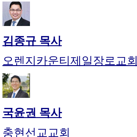
김종규 목사
오렌지카운티제일장로교
국윤권 목사
충현선교교회