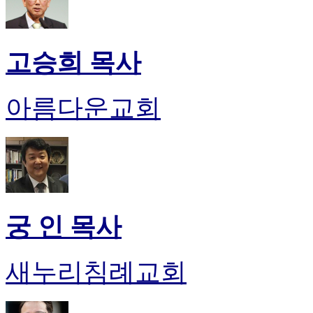
고승희 목사
아름다운교회
궁 인 목사
새누리침례교회