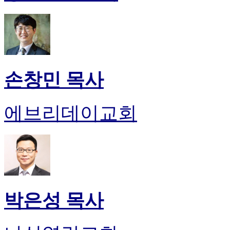
손창민 목사
에브리데이교회
박은성 목사