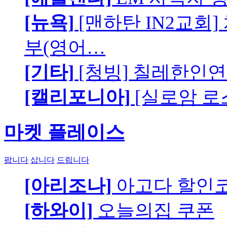
[뉴욕]
[맨하탄 IN2교회
부(영어…
[기타]
[청빙] 칠레한인연
[캘리포니아]
[실로암 로
마켓 플레이스
팝니다
삽니다
드립니다
[아리조나]
아고다 할인
[하와이]
오늘의집 쿠폰