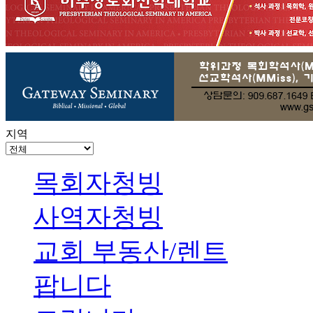
지역
목회자청빙
사역자청빙
교회 부동산/렌트
팝니다