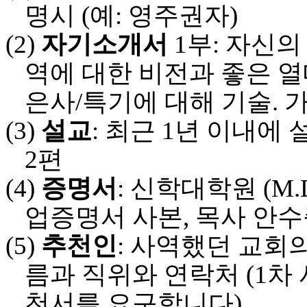
명시
(
예
:
영주권자
)
치
료
(2)
자기소개서
1
부
:
자신의
약
임
역에 대한 비전과 좋은 열
심
중
은사
/
특기에 대해 기술
.
가
절
코
(3)
설교
:
최근
1
년 이내에 
리
아
2
편
e
뉴
(4)
증명서
:
신학대학원
(M.
스
신
업증명서 사본
,
목사 안수
규
노
(5)
추천인
:
사역했던 교회의
제
휴
름과 직위와 연락처
(1
차
사
이
천서를 요구합니다
)
트