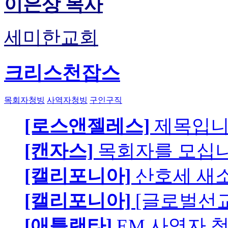
이은상 목사
세미한교회
크리스천잡스
목회자청빙
사역자청빙
구인구직
[로스앤젤레스]
제목입
[캔자스]
목회자를 모십니
[캘리포니아]
산호세 새
[캘리포니아]
[글로벌선교
[애틀랜타]
EM 사역자 