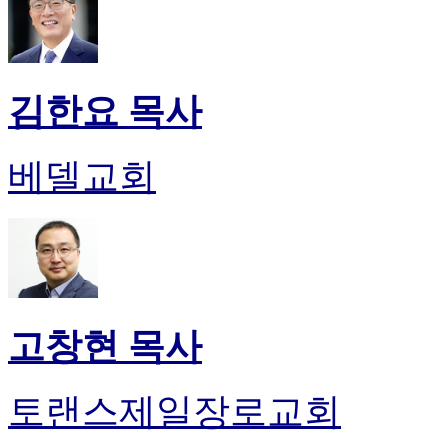
김한요 목사
베델교회
고창현 목사
토랜스제일장로교회