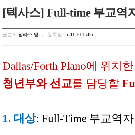
만
[텍사스] Full-time 부교
남
찾
기
은
글쓴이
달라스 영…
등록일
25-01-10 15:06
꼴
링
크
밍
키
Dallas/Forth Plano
에 위치한
넷
주
소
청년부와 선교
를 담당할
Fu
minky
합
체
출
장
1.
대상
: Full-Time
부교역자
안
마
러