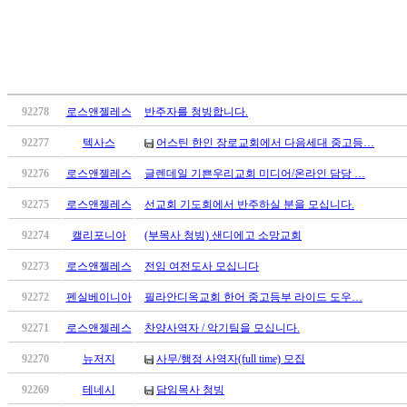
유
머
판
북
토
끼
92278
로스앤젤레스
반주자를 청빙합니다.
최
신
92277
텍사스
어스틴 한인 장로교회에서 다음세대 중고등…
토
92276
로스앤젤레스
글렌데일 기쁜우리교회 미디어/온라인 담당 …
렌
트
92275
로스앤젤레스
선교회 기도회에서 반주하실 분을 모십니다.
사
이
92274
캘리포니아
(부목사 청빙) 샌디에고 소망교회
트
92273
로스앤젤레스
전임 여전도사 모십니다
순
위
92272
펜실베이니아
필라안디옥교회 한어 중고등부 라이드 도우…
비
아
92271
로스앤젤레스
찬양사역자 / 악기팀을 모십니다.
후
92270
뉴저지
사무/행정 사역자(full time) 모집
기
미
92269
테네시
담임목사 청빙
프