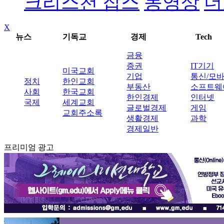
크리스천 잡스
동영상
더
X
뉴스
기독교
경제
Tech
금융
증권
IT기기
미국교회
기업
통신/모
정치
한인교회
부동산
소프트웨
사회
한국교회
한인경제
인터넷
국제
세계교회
글로벌경제
게임
교회주소록
생활경제
과학
경제일반
프리미엄 광고