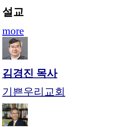
설교
more
김경진 목사
기쁜우리교회