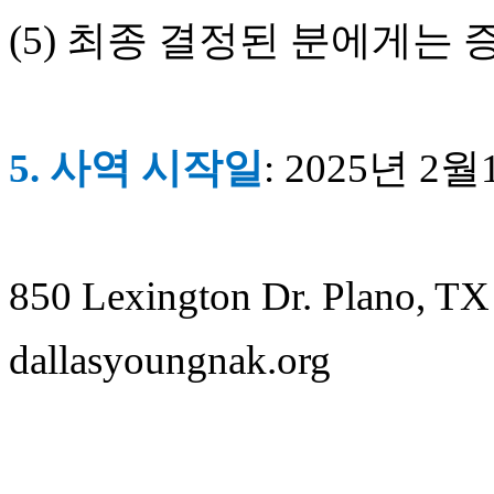
시
(5)
최종 결정된 분에게는 
알
리
스
구
입
5.
사역 시작일
: 2025
년
2
월
돔
클
럽
DOMCLUB
실
시
850 Lexington Dr. Plano, T
간
무
료
dallasyoungnak.org
채
팅
돔
클
럽
DOMCLUB.top