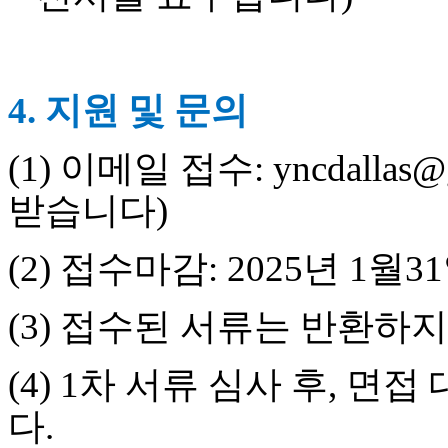
무
료
만
남
어
4.
지원 및 문의
플
시
알
(1)
이메일 접수
: yncdallas@
리
스
받습니다
)
후
기
가
(2)
접수마감
: 2025
년
1
월
31
평
발
(3)
접수된 서류는 반환하지
기
부
진
(4) 1
차 서류 심사 후
,
면접 
약
비
다
.
아
탑-