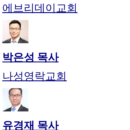
에브리데이교회
박은성 목사
나성영락교회
유경재 목사