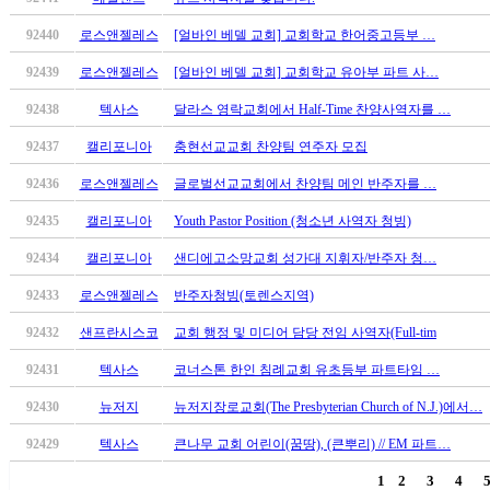
유
머
92440
로스앤젤레스
[얼바인 베델 교회] 교회학교 한어중고등부 …
판
92439
로스앤젤레스
[얼바인 베델 교회] 교회학교 유아부 파트 사…
북
토
92438
텍사스
달라스 영락교회에서 Half-Time 찬양사역자를 …
끼
최
92437
캘리포니아
충현선교교회 찬양팀 연주자 모집
신
92436
로스앤젤레스
글로벌선교교회에서 찬양팀 메인 반주자를 …
토
렌
92435
캘리포니아
Youth Pastor Position (청소년 사역자 청빙)
트
사
92434
캘리포니아
샌디에고소망교회 성가대 지휘자/반주자 청…
이
92433
로스앤젤레스
반주자청빙(토렌스지역)
트
순
92432
샌프란시스코
교회 행정 및 미디어 담당 전임 사역자(Full-tim
위
92431
텍사스
코너스톤 한인 침례교회 유초등부 파트타임 …
비
아
92430
뉴저지
뉴저지장로교회(The Presbyterian Church of N.J.)에서…
후
기
92429
텍사스
큰나무 교회 어린이(꿈땅), (큰뿌리) // EM 파트…
미
1
2
3
4
프