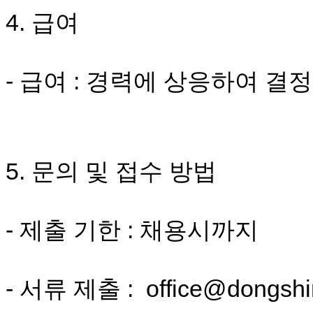
무
4. 급여
료
만
남
어
- 급여 : 경력에 상응하여 결정
플
시
알
리
스
후
기
5. 문의 및 접수 방법
가
평
발
기
- 제출 기한 : 채용시까지
부
진
약
비
- 서류 제출 :
office@dongsh
아
탑-