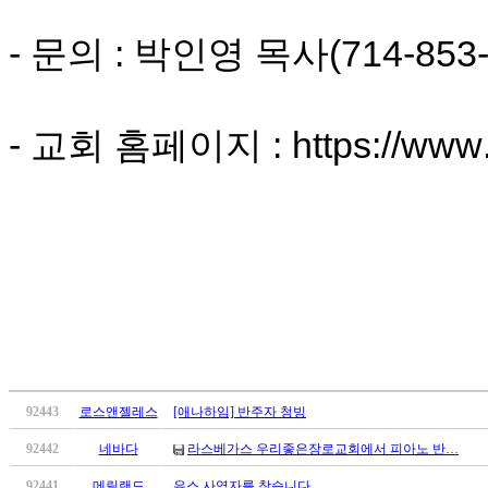
시
알
- 문의 : 박인영 목사(714-853-
리
스
구
입
- 교회 홈페이지 : https://www.
돔
클
럽
DOMCLUB
실
시
간
무
료
채
팅
돔
92443
로스앤젤레스
[애나하임] 반주자 청빙
클
92442
네바다
라스베가스 우리좋은장로교회에서 피아노 반…
럽
DOMCLUB.top
92441
메릴랜드
유스 사역자를 찾습니다.