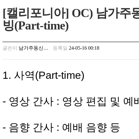
만
[캘리포니아] OC) 남가주
남
찾
빙(Part-time)
기
은
꼴
링
글쓴이
남가주동신…
등록일
24-05-16 00:18
크
밍
키
넷
1. 사역(
Part-time
)
주
소
minky
합
- 영상 간사 : 영상 편집 및 예
체
출
장
안
- 음향 간사 : 예배 음향 등
마
러