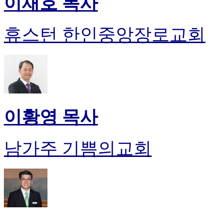
이재호 목사
휴스턴 한인중앙장로교회
이황영 목사
남가주 기쁨의교회