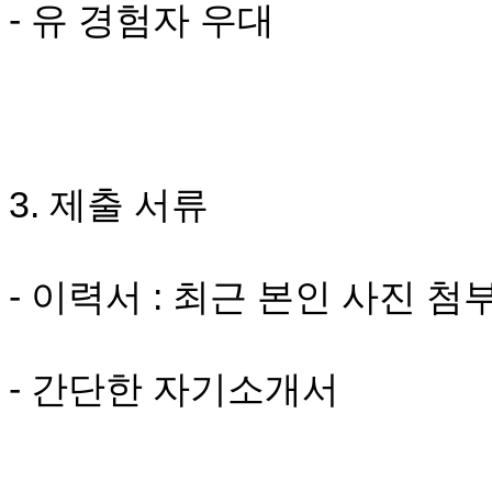
- 유 경험자 우대
치
료
약
임
심
중
절
코
3. 제출 서류
리
아
e
뉴
- 이력서 : 최근 본인 사진 첨
스
신
규
노
- 간단한 자기소개서
제
휴
사
이
트