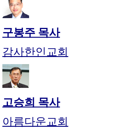
구봉주 목사
감사한인교회
고승희 목사
아름다운교회