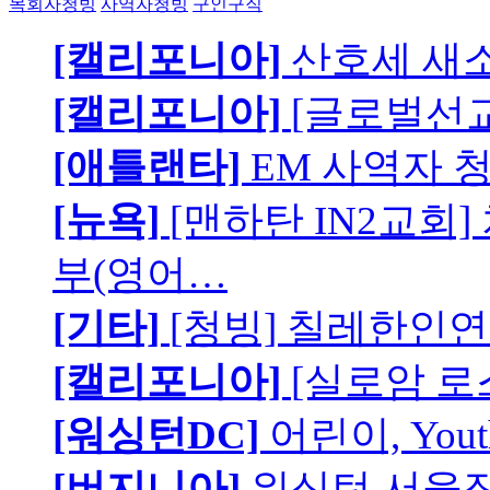
목회자청빙
사역자청빙
구인구직
[캘리포니아]
산호세 새
[캘리포니아]
[글로벌선교
[애틀랜타]
EM 사역자 
[뉴욕]
[맨하탄 IN2교회
부(영어…
[기타]
[청빙] 칠레한인연
[캘리포니아]
[실로암 로
[워싱턴DC]
어린이, You
[버지니아]
워싱턴 서울장로