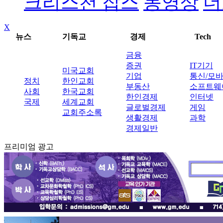
크리스천 잡스
동영상
더
X
뉴스
기독교
경제
Tech
금융
증권
IT기기
미국교회
기업
통신/모
정치
한인교회
부동산
소프트웨
사회
한국교회
한인경제
인터넷
국제
세계교회
글로벌경제
게임
교회주소록
생활경제
과학
경제일반
프리미엄 광고