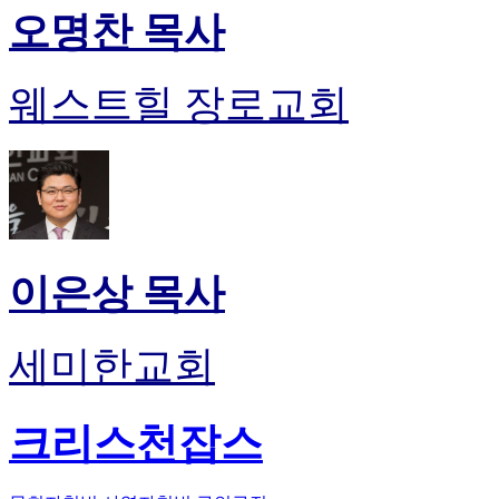
오명찬 목사
웨스트힐 장로교회
이은상 목사
세미한교회
크리스천잡스