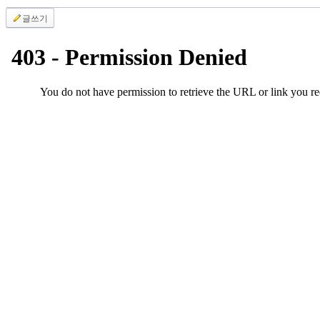
진
글쓰기
후
기
대
출
후
기
비
아
센
터
웹
토
끼
미
프
진
후
기
미
프