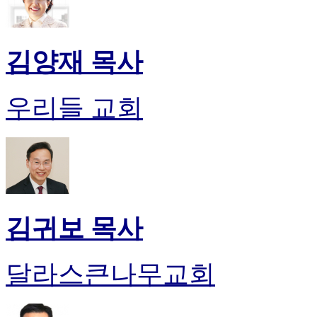
김양재 목사
우리들 교회
김귀보 목사
달라스큰나무교회