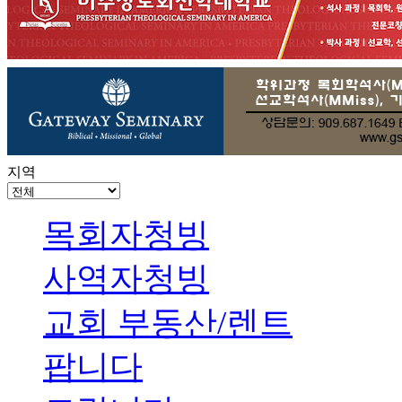
지역
목회자청빙
사역자청빙
교회 부동산/렌트
팝니다