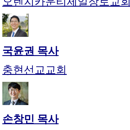
오렌지카운티제일장로교
국윤권 목사
충현선교교회
손창민 목사