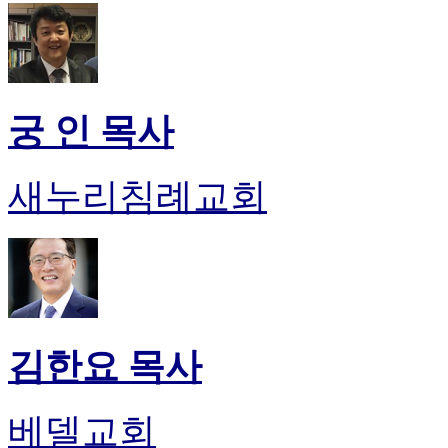
궁 인 목사
새누리침례교회
김한요 목사
베델교회