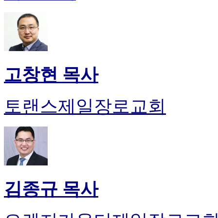
고창현 목사
토랜스제일장로교회
김종규 목사