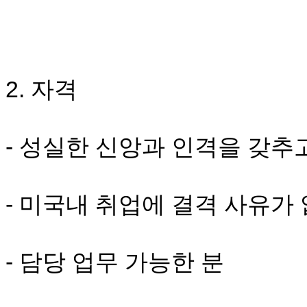
브
약
국
주
소
야
2. 자격
우
즐
성
비
- 성실한 신앙과 인격을 갖추
아
탑-
프
릴
- 미국내 취업에 결격 사유가
리
지
구
입
- 담당 업무 가능한 분
발
기
부
전