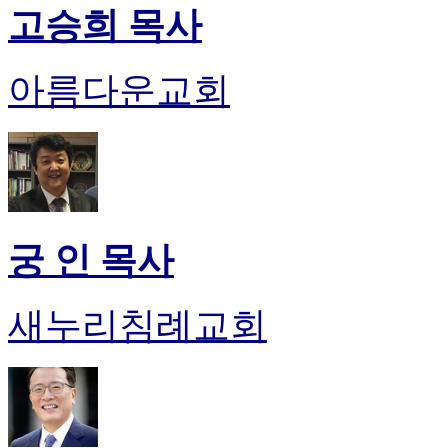
고승희 목사
아름다운교회
궁 인 목사
새누리침례교회