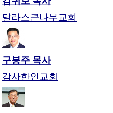
김귀보 목사
달라스큰나무교회
구봉주 목사
감사한인교회