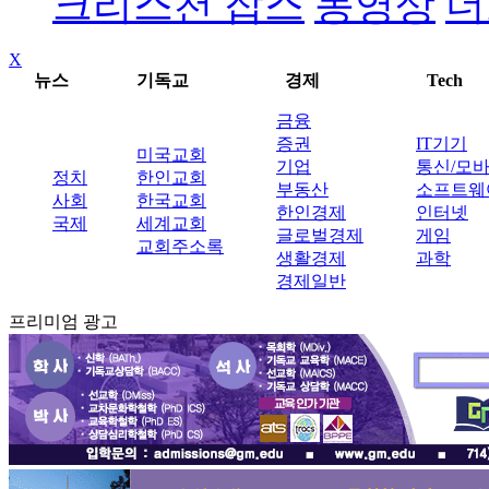
크리스천 잡스
동영상
더
X
뉴스
기독교
경제
Tech
금융
증권
IT기기
미국교회
기업
통신/모
정치
한인교회
부동산
소프트웨
사회
한국교회
한인경제
인터넷
국제
세계교회
글로벌경제
게임
교회주소록
생활경제
과학
경제일반
프리미엄 광고