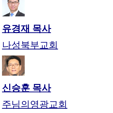
유경재 목사
나성북부교회
신승훈 목사
주님의영광교회