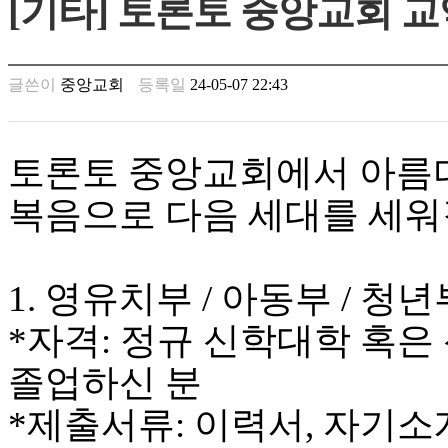
[기타] 토론토 중앙교회 
남
찾
기
은
글쓴이
중앙교회
등록일
24-05-07 22:43
꼴
링
크
밍
토론토 중앙교회에서 아름
키
넷
복음으로 다음 세대를 세워
주
소
minky
합
1. 영유치부 / 아동부 / 청년부 (
체
출
*자격: 정규 신학대학 혹은
장
안
졸업하신 분
마
러
*제출서류: 이력서, 자기소
브
약