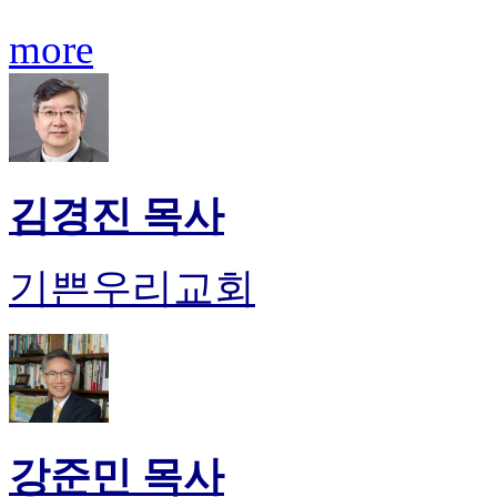
약
국
more
미
국
24
시
간
대
출
김경진 목사
기쁜우리교회
강준민 목사