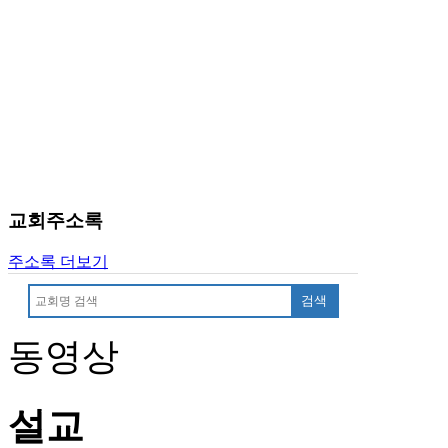
후
기
대
출
후
기
비
아
센
터
교회주소록
웹
토
주소록 더보기
끼
미
검색
프
진
동영상
후
기
미
프
설교
진