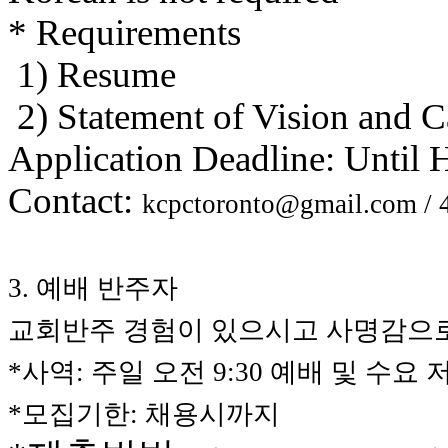
료
* Requirements
약
임
1) Resume
심
중
2) Statement of Vision and C
절
코
Application Deadline: Until 
리
아
Contact:
e
kcpctoronto@gmail.com /
뉴
스
신
규
3. 예배 반주자
노
제
교회반주 경험이 있으시고 사명감으로
휴
사
*사역: 주일 오전 9:30 예배 및 수요 저
이
트
*모집기한: 채용시까지
무
료