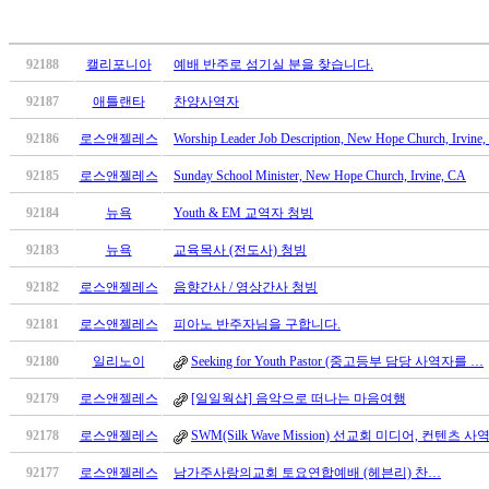
알
리
스
92188
캘리포니아
예배 반주로 섬기실 분을 찾습니다.
구
입
92187
애틀랜타
찬양사역자
돔
92186
로스앤젤레스
Worship Leader Job Description, New Hope Church, Irvine
클
럽
92185
로스앤젤레스
Sunday School Minister, New Hope Church, Irvine, CA
DOMCLUB
실
92184
뉴욕
Youth & EM 교역자 청빙
시
92183
뉴욕
교육목사 (전도사) 청빙
간
무
92182
로스앤젤레스
음향간사 / 영상간사 청빙
료
92181
로스앤젤레스
피아노 반주자님을 구합니다.
채
팅
92180
일리노이
Seeking for Youth Pastor (중고등부 담당 사역자를 …
돔
클
92179
로스앤젤레스
[일일웍샵] 음악으로 떠나는 마음여행
럽
92178
로스앤젤레스
SWM(Silk Wave Mission) 선교회 미디어, 컨텐츠 사
DOMCLUB.top
유
92177
로스앤젤레스
남가주사랑의교회 토요연합예배 (헤븐리) 찬…
머