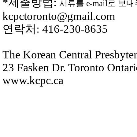
*제출방법:
서류를 e-mail로 보
만
남
kcpctoronto@gmail.com
어
플
연락처: 416-230-8635
시
알
리
스
The Korean Central Presbyte
후
기
23 Fasken Dr. Toronto Onta
가
평
www.kcpc.ca
발
기
부
진
약
비
아
탑-
시