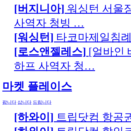
[버지니아]
워싱턴 서울장로
사역자 청빙 …
[워싱턴]
타코마제일침례교
[로스앤젤레스]
[얼바인
하프 사역자 청…
마켓 플레이스
팝니다
삽니다
드립니다
[하와이]
트립닷컴 항공