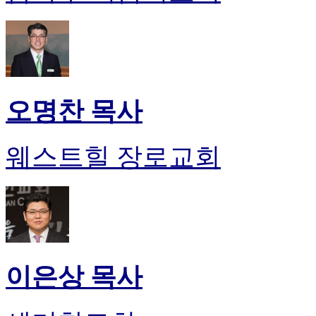
오명찬 목사
웨스트힐 장로교회
이은상 목사