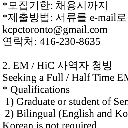
*모집기한: 채용시까지
국
주
*제출방법: 서류를 e-mail
소
야
kcpctoronto@gmail.com
우
즐
연락처: 416-230-8635
성
비
아
탑-
2. EM / HiC 사역자 청빙
프
릴
Seeking a Full / Half Time E
리
지
* Qualifications
구
입
1) Graduate or student of S
발
기
2) Bilingual (English and Ko
부
전
Korean is not required
치