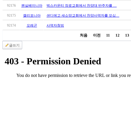
판
92176
펜실베이니아
벅스카운티 장로교회에서 찬양대 반주자를 …
북
92175
캘리포니아
샌디에고 새소망교회에서 찬양사역자를 모십…
토
끼
92174
오레곤
사역자청빙
최
처음
이전
11
12
13
신
토
글쓰기
렌
트
사
이
트
순
위
비
아
후
기
미
프
진