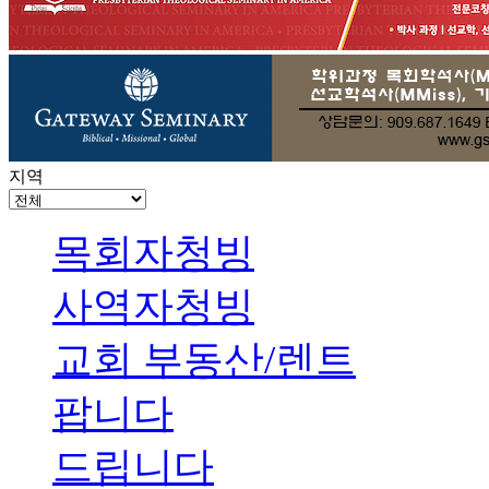
지역
목회자청빙
사역자청빙
교회 부동산/렌트
팝니다
드립니다