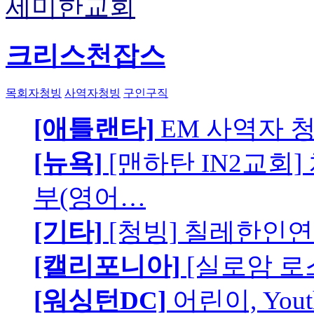
세미한교회
크리스천잡스
목회자청빙
사역자청빙
구인구직
[애틀랜타]
EM 사역자 
[뉴욕]
[맨하탄 IN2교회
부(영어…
[기타]
[청빙] 칠레한인연
[캘리포니아]
[실로암 로
[워싱턴DC]
어린이, You