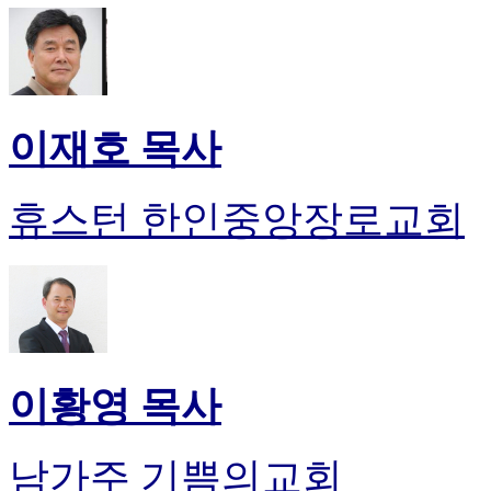
이재호 목사
휴스턴 한인중앙장로교회
이황영 목사
남가주 기쁨의교회