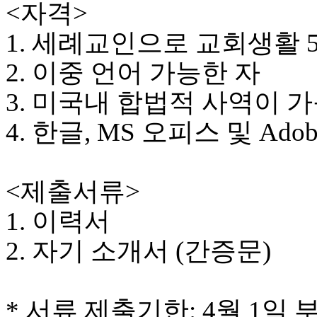
<자격>
국
주
1. 세례교인으로 교회생활 
소
야
2. 이중 언어 가능한 자
우
즐
3. 미국내 합법적 사역이 
성
비
4. 한글, MS 오피스 및 A
아
탑-
프
릴
<제출서류>
리
지
1. 이력서
구
입
2. 자기 소개서 (간증문)
발
기
부
전
* 서류 제출기한: 4월 1일 
치