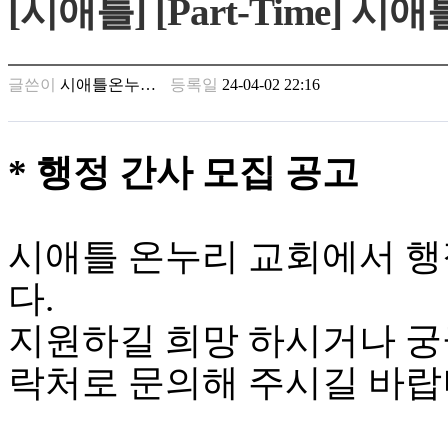
[시애틀] [Part-Time
남
찾
기
은
글쓴이
시애틀온누…
등록일
24-04-02 22:16
꼴
링
크
밍
* 행정 간사 모집 공고
키
넷
주
소
시애틀 온누리 교회에서 행
minky
합
다.
체
출
지원하길 희망 하시거나 궁
장
안
락처로 문의해 주시길 바랍
마
러
브
약