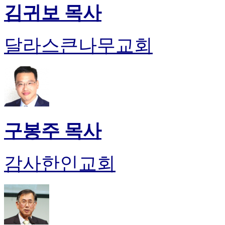
김귀보 목사
달라스큰나무교회
구봉주 목사
감사한인교회