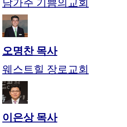
남가주 기쁨의교회
오명찬 목사
웨스트힐 장로교회
이은상 목사