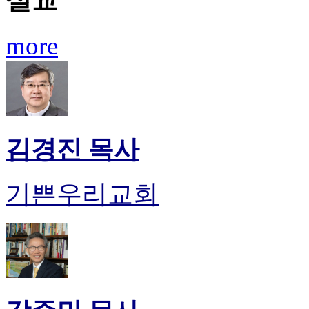
설교
후
기
대
more
출
후
기
비
아
센
터
김경진 목사
웹
토
끼
기쁜우리교회
미
프
진
후
기
미
프
진