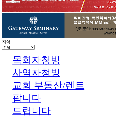
지역
목회자청빙
사역자청빙
교회 부동산/렌트
팝니다
드립니다