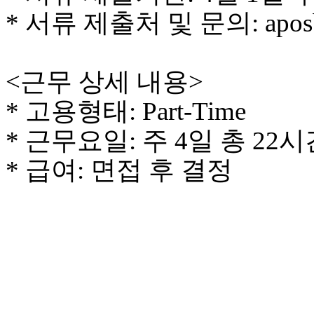
료
* 서류 제출처 및 문의: aposb
약
임
심
중
<근무 상세 내용>
절
코
* 고용형태: Part-Time
리
아
* 근무요일: 주 4일 총 22
e
뉴
* 급여: 면접 후 결정
스
신
규
노
제
휴
사
이
트
무
료