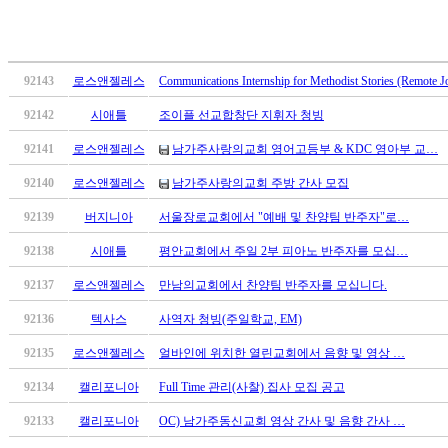
만
남
어
플
92143
로스앤젤레스
Communications Internship for Methodist Stories (Remote J
시
92142
시애틀
조이플 선교합창단 지휘자 청빙
알
리
92141
로스앤젤레스
남가주사랑의교회 영어고등부 & KDC 영아부 교…
스
후
92140
로스앤젤레스
남가주사랑의교회 주방 간사 모집
기
92139
버지니아
서울장로교회에서 "예배 및 찬양팀 반주자"로…
가
평
92138
시애틀
평안교회에서 주일 2부 피아노 반주자를 모십…
발
92137
로스앤젤레스
만남의교회에서 찬양팀 반주자를 모십니다.
기
부
92136
텍사스
사역자 청빙(주일학교, EM)
진
약
92135
로스앤젤레스
얼바인에 위치한 열린교회에서 음향 및 영상 …
비
92134
캘리포니아
Full Time 관리(사찰) 집사 모집 공고
아
탑-
92133
캘리포니아
OC) 남가주동신교회 영상 간사 및 음향 간사 …
시