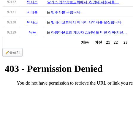
92132
텍사스
달라스 영락장로교회에서, 찬양대 지휘자를 …
알
리
92131
시애틀
반주자를 구합니다.
스
구
92130
텍사스
빛내리교회에서 미디어 사역자를 모집합니다
입
92129
뉴욕
아름다운교회 제30차 2024년도 비전 장학생 선…
돔
클
처음
이전
21
22
23
럽
DOMCLUB
글쓰기
실
시
간
무
료
채
팅
돔
클
럽
DOMCLUB.top
유
머