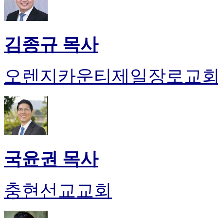
김종규 목사
오렌지카운티제일장로교
국윤권 목사
충현선교교회