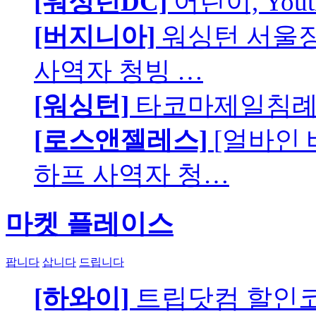
[워싱턴DC]
어린이, You
[버지니아]
워싱턴 서울장로
사역자 청빙 …
[워싱턴]
타코마제일침례교
[로스앤젤레스]
[얼바인
하프 사역자 청…
마켓 플레이스
팝니다
삽니다
드립니다
[하와이]
트립닷컴 할인