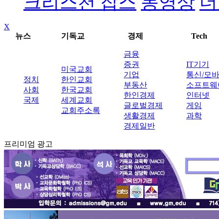
크리스천 잡스
동영상
더
X
뉴스
기독교
경제
Tech
금융
증권
IT기기
미국교회
기업
통신/모
정치
한인교회
부동산
소프트웨
사회
한국교회
한인경제
인터넷
국제
세계교회
글로벌경제
게임
교회주소록
생활경제
과학
경제일반
프리미엄 광고