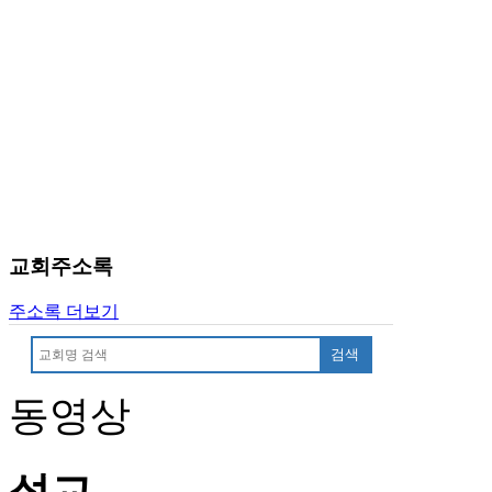
판
북
토
끼
최
신
토
렌
트
사
이
교회주소록
트
순
주소록 더보기
위
비
검색
아
후
동영상
기
미
프
진