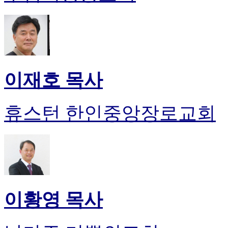
이재호 목사
휴스턴 한인중앙장로교회
이황영 목사