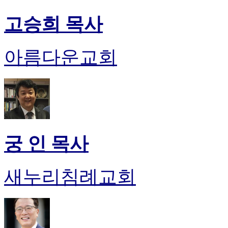
고승희 목사
아름다운교회
궁 인 목사
새누리침례교회