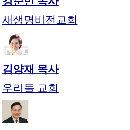
강준민 목사
약
국
미
새생명비전교회
국
24
시
간
대
출
김양재 목사
우리들 교회