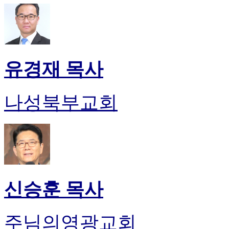
유경재 목사
나성북부교회
신승훈 목사
주님의영광교회