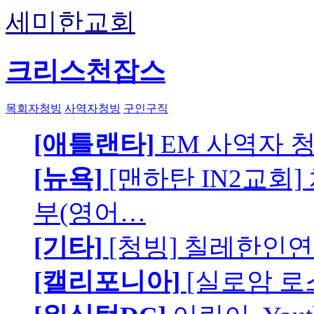
세미한교회
크리스천잡스
목회자청빙
사역자청빙
구인구직
[애틀랜타]
EM 사역자 
[뉴욕]
[맨하탄 IN2교회
부(영어…
[기타]
[청빙] 칠레한인연
[캘리포니아]
[실로암 로