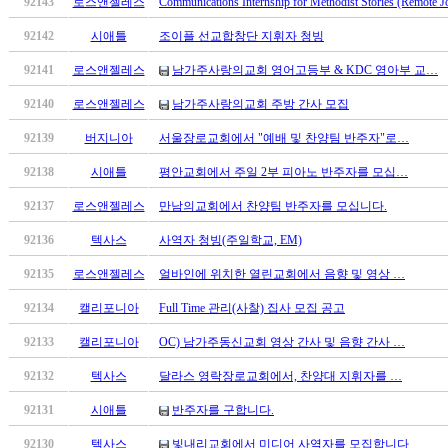
92143
로스앤젤레스
Communications Internship for Methodist Stories (Remote J
료
약
92142
시애틀
조이플 선교합창단 지휘자 청빙
임
심
92141
로스앤젤레스
남가주사랑의교회 영어고등부 & KDC 영아부 교…
중
92140
로스앤젤레스
남가주사랑의교회 주방 간사 모집
절
코
92139
버지니아
서울장로교회에서 "예배 및 찬양팀 반주자"로…
리
아
92138
시애틀
평안교회에서 주일 2부 피아노 반주자를 모십…
e
92137
로스앤젤레스
만남의교회에서 찬양팀 반주자를 모십니다.
뉴
스
92136
텍사스
사역자 청빙(주일학교, EM)
신
규
92135
로스앤젤레스
얼바인에 위치한 열린교회에서 음향 및 영상 …
노
92134
캘리포니아
Full Time 관리(사찰) 집사 모집 공고
제
휴
92133
캘리포니아
OC) 남가주동신교회 영상 간사 및 음향 간사 …
사
92132
텍사스
달라스 영락장로교회에서, 찬양대 지휘자를 …
이
트
92131
시애틀
반주자를 구합니다.
무
료
92130
텍사스
빛내리교회에서 미디어 사역자를 모집합니다