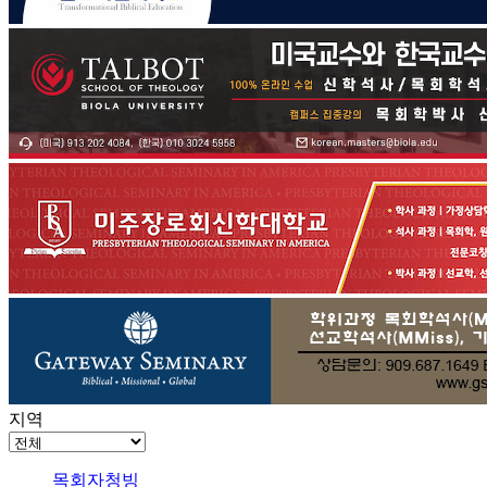
지역
목회자청빙