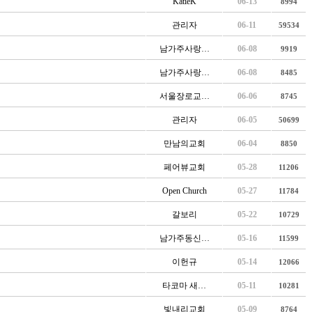
KatieK
06-13
8994
관리자
06-11
59534
남가주사랑…
06-08
9919
남가주사랑…
06-08
8485
서울장로교…
06-06
8745
관리자
06-05
50699
만남의교회
06-04
8850
페어뷰교회
05-28
11206
Open Church
05-27
11784
갈보리
05-22
10729
남가주동신…
05-16
11599
이헌규
05-14
12066
타코마 새…
05-11
10281
빛내리교회
05-09
8764