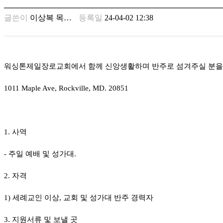
남
찾
글쓴이
이상복 목…
등록일
24-04-02 12:38
기
은
꼴
링
크
워싱톤제일장로교회에서 함께 신앙생활하며 반주로 섬겨주실 분을
밍
키
1011 Maple Ave, Rockville, MD. 20851
넷
주
소
minky
1.
사역
합
체
-
주일 예배 및 성가대
.
출
장
2.
자격
안
마
러
1)
세례교인 이상
,
교회 및 성가대 반주 경력자
브
약
3.
지원서류 및 보낼 곳