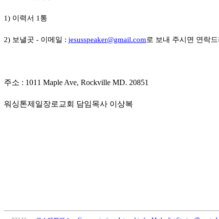
국
주
1)
이력서
1
통
소
야
2)
보낼곳
-
이메일
:
jesusspeaker@gmail.com
로 보내 주시면 연락
우
즐
성
비
주소
: 1011 Maple Ave, Rockville MD. 20851
아
탑-
워싱톤제일장로교회 담임목사 이상복
프
릴
리
지
구
입
발
기
부
전
치