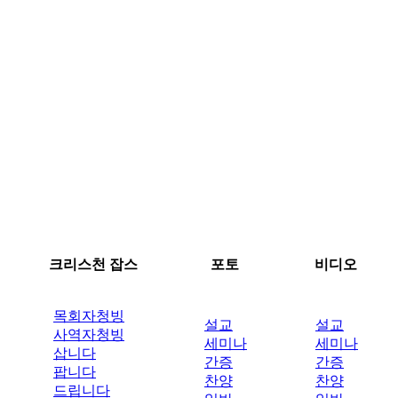
크리스천 잡스
포토
비디오
목회자청빙
설교
설교
사역자청빙
세미나
세미나
삽니다
간증
간증
팝니다
찬양
찬양
드립니다