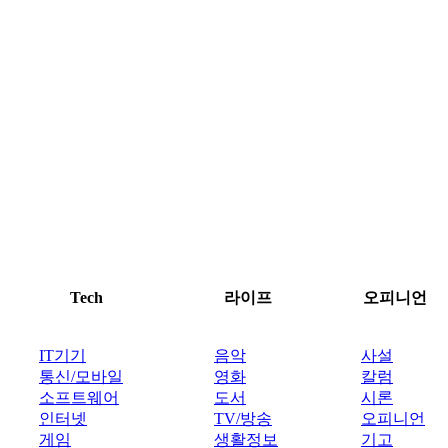
Tech
라이프
오피니언
IT기기
음악
사설
통신/모바일
영화
칼럼
소프트웨어
도서
시론
인터넷
TV/방송
오피니언
게임
생활정보
기고