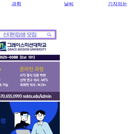
과학
날씨
기자의눈