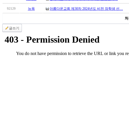
만
92129
뉴욕
아름다운교회 제30차 2024년도 비전 장학생 선…
남
어
처
플
글쓰기
시
알
리
스
후
기
가
평
발
기
부
진
약
비
아
탑-
시