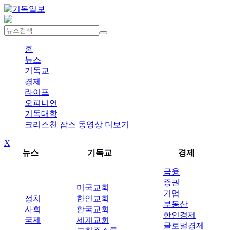
홈
뉴스
기독교
경제
라이프
오피니언
기독대학
크리스천 잡스
동영상
더보기
X
뉴스
기독교
경제
금융
증권
미국교회
기업
정치
한인교회
부동산
사회
한국교회
한인경제
국제
세계교회
글로벌경제