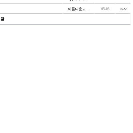
아름다운교…
05-08
9622
맨끝