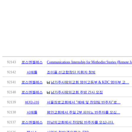
유
머
판
북
토
끼
최
신
토
렌
92143
로스앤젤레스
Communications Internship for Methodist Stories (Remote J
트
사
92142
시애틀
조이플 선교합창단 지휘자 청빙
이
트
92141
로스앤젤레스
남가주사랑의교회 영어고등부 & KDC 영아부 교…
순
92140
로스앤젤레스
남가주사랑의교회 주방 간사 모집
위
비
92139
버지니아
서울장로교회에서 "예배 및 찬양팀 반주자"로…
아
92138
시애틀
평안교회에서 주일 2부 피아노 반주자를 모십…
후
기
92137
로스앤젤레스
만남의교회에서 찬양팀 반주자를 모십니다.
미
프