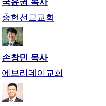
국윤권 목사
충현선교교회
손창민 목사
에브리데이교회