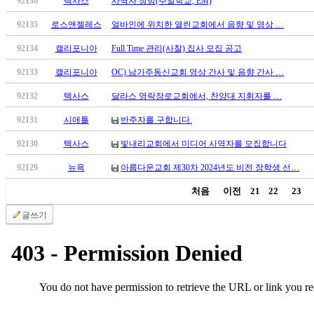
92136
텍사스
사역자 청빙(주일학교, EM)
진
92135
로스앤젤레스
얼바인에 위치한 열린교회에서 음향 및 영상 …
후
기
92134
캘리포니아
Full Time 관리(사찰) 집사 모집 공고
대
출
92133
캘리포니아
OC) 남가주동신교회 영상 간사 및 음향 간사 …
후
92132
텍사스
달라스 영락장로교회에서, 찬양대 지휘자를 …
기
비
92131
시애틀
반주자를 구합니다.
아
92130
텍사스
빛내리교회에서 미디어 사역자를 모집합니다
센
터
92129
뉴욕
아름다운교회 제30차 2024년도 비전 장학생 선…
웹
토
처음
이전
21
22
23
끼
글쓰기
미
프
진
후
기
미
프