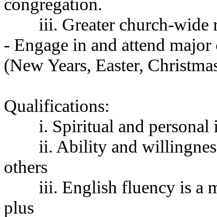
congregation.
치
료
iii. Greater church-wide 
약
임
- Engage in and attend major
심
중
(New Years, Easter, Christmas,
절
코
리
아
Qualifications:
e
뉴
i. Spiritual and personal
스
신
ii. Ability and willingne
규
노
others
제
휴
iii. English fluency is a
사
이
plus
트