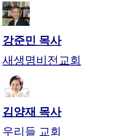
강준민 목사
새생명비전교회
김양재 목사
우리들 교회