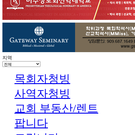
지역
목회자청빙
사역자청빙
교회 부동산/렌트
팝니다