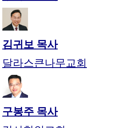
김귀보 목사
달라스큰나무교회
구봉주 목사