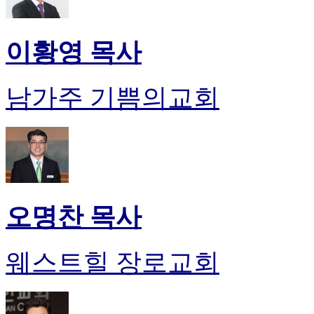
이황영 목사
남가주 기쁨의교회
오명찬 목사
웨스트힐 장로교회