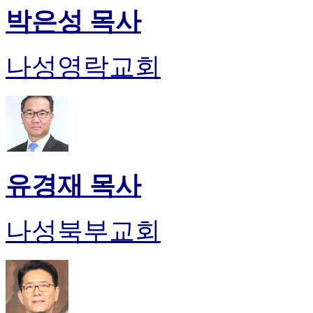
박은성 목사
나성영락교회
유경재 목사
나성북부교회