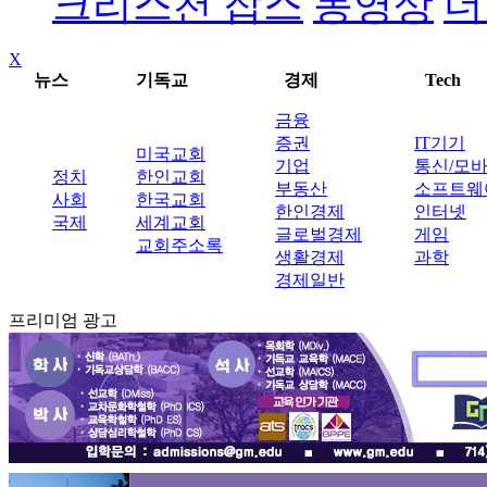
크리스천 잡스
동영상
더
X
뉴스
기독교
경제
Tech
금융
증권
IT기기
미국교회
기업
통신/모
정치
한인교회
부동산
소프트웨
사회
한국교회
한인경제
인터넷
국제
세계교회
글로벌경제
게임
교회주소록
생활경제
과학
경제일반
프리미엄 광고