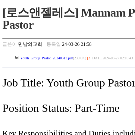
만
[로스앤젤레스] Mannam Presb
남
찾
Pastor
기
은
꼴
링
글쓴이
만남의교회
등록일
24-03-26 21:58
크
밍
Youth_Group_Pastor_20240315.pdf
(230.0K)
[2]
DATE 2024-03-27 02:10:43
키
넷
주
소
Job Title: Youth Group Pasto
minky
합
체
출
Position Status: Part-Time
장
안
마
러
Key Responsibilities and Duties includi