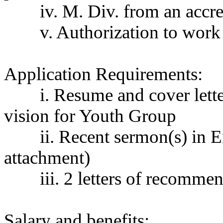
무
iv. M. Div. from an accr
료
만
v. Authorization to work 
남
어
플
시
Application Requirements:
알
리
i. Resume and cover lett
스
후
vision for Youth Group
기
가
ii. Recent sermon(s) in E
평
발
attachment)
기
부
iii. 2 letters of recommen
진
약
비
아
Salary and benefits:
탑-