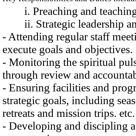
브
약
i. Preaching and teachin
국
주
ii. Strategic leadership 
소
야
- Attending regular staff meeti
우
즐
execute goals and objectives.
성
비
- Monitoring the spiritual pu
아
탑-
through review and accountabi
프
릴
- Ensuring facilities and prog
리
지
strategic goals, including sea
구
입
retreats and mission trips. etc.
발
기
- Developing and discipling a
부
전