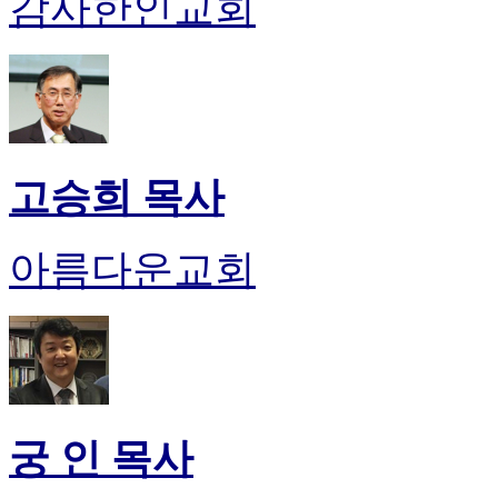
감사한인교회
고승희 목사
아름다운교회
궁 인 목사