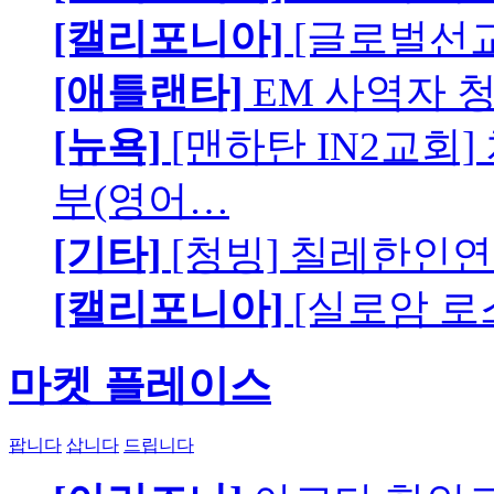
[캘리포니아]
[글로벌선교
[애틀랜타]
EM 사역자 
[뉴욕]
[맨하탄 IN2교회
부(영어…
[기타]
[청빙] 칠레한인연
[캘리포니아]
[실로암 로
마켓 플레이스
팝니다
삽니다
드립니다