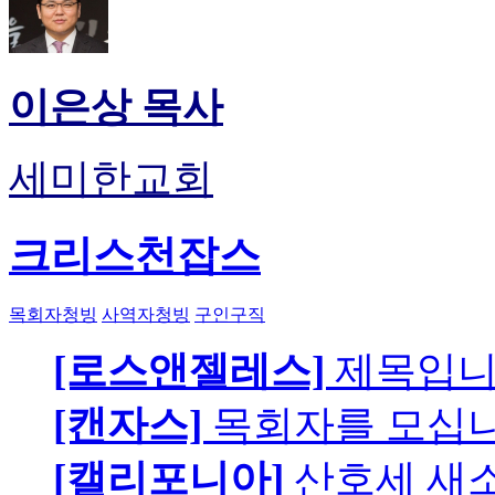
이은상 목사
세미한교회
크리스천잡스
목회자청빙
사역자청빙
구인구직
[로스앤젤레스]
제목입
[캔자스]
목회자를 모십니
[캘리포니아]
산호세 새