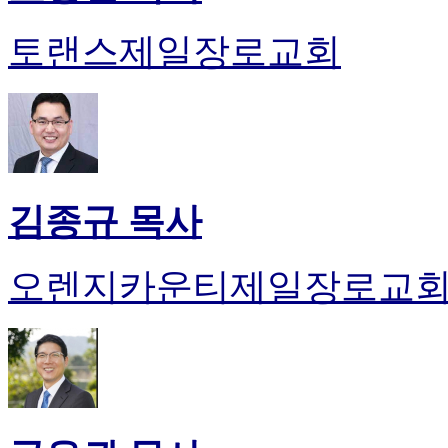
토랜스제일장로교회
김종규 목사
오렌지카운티제일장로교