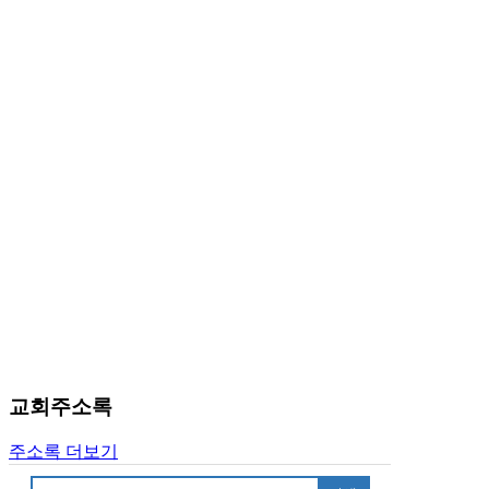
진
약
국
미
국
24
시
간
대
출
교회주소록
주소록 더보기