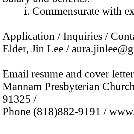
시
i. Commensurate with ex
알
리
스
구
Application / Inquiries / Cont
입
돔
Elder, Jin Lee / aura.jinlee
클
럽
DOMCLUB
실
Email resume and cover letter
시
간
Mannam Presbyterian Church 
무
료
91325 /
채
팅
Phone (818)882-9191 / ww
돔
클
럽
DOMCLUB.top