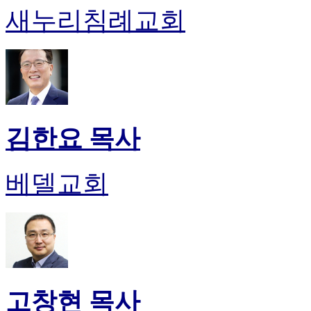
새누리침례교회
김한요 목사
베델교회
고창현 목사