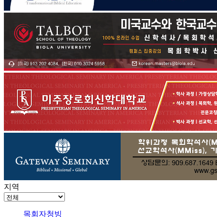
지역
목회자청빙