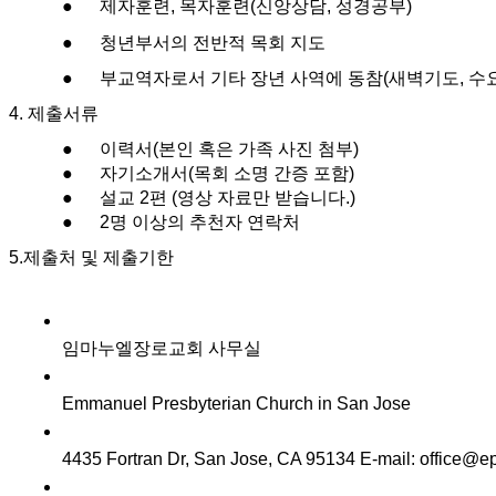
●
제자훈련, 목자훈련(신앙상담, 성경공부)
국
주
●
청년부서의 전반적 목회 지도
소
●
부교역자로서 기타 장년 사역에 동참(새벽기도, 수요
야
우
4. 제출서류
즐
●
이력서(본인 혹은 가족 사진 첨부)
성
●
자기소개서(목회 소명 간증 포함)
비
●
설교 2편 (영상 자료만 받습니다.)
아
●
2명 이상의 추천자 연락처
탑-
프
5.제출처 및 제출기한
릴
리
지
구
임마누엘장로교회 사무실
입
발
Emmanuel Presbyterian Church in San Jose 
기
부
전
4435 Fortran Dr, San Jose, CA 95134 E-mail: office@ep
치