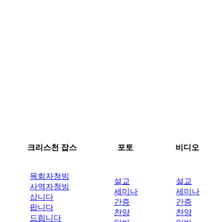
크리스천 잡스
포토
비디오
목회자청빙
설교
설교
사역자청빙
세미나
세미나
삽니다
간증
간증
팝니다
찬양
찬양
드립니다