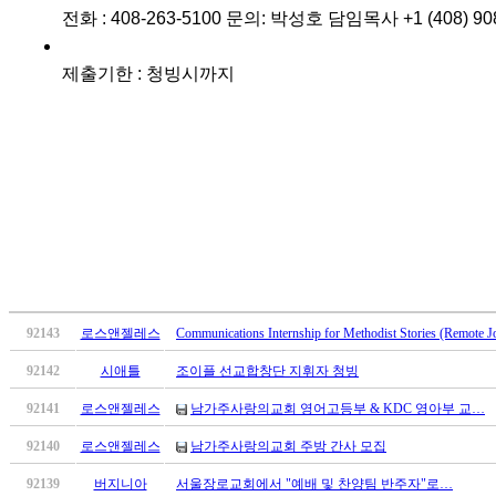
료
전화 : 408-263-5100 문의: 박성호 담임목사 +1 (408) 90
약
임
제출기한 : 청빙시까지
심
중
절
코
리
아
e
뉴
스
신
규
노
92143
로스앤젤레스
Communications Internship for Methodist Stories (Remote J
제
92142
시애틀
조이플 선교합창단 지휘자 청빙
휴
사
92141
로스앤젤레스
남가주사랑의교회 영어고등부 & KDC 영아부 교…
이
트
92140
로스앤젤레스
남가주사랑의교회 주방 간사 모집
무
92139
버지니아
서울장로교회에서 "예배 및 찬양팀 반주자"로…
료