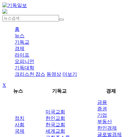
홈
뉴스
기독교
경제
라이프
오피니언
기독대학
크리스천 잡스
동영상
더보기
X
뉴스
기독교
경제
금융
증권
미국교회
기업
정치
한인교회
부동산
사회
한국교회
한인경제
국제
세계교회
글로벌경제