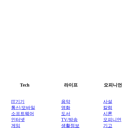
Tech
라이프
오피니언
IT기기
음악
사설
통신/모바일
영화
칼럼
소프트웨어
도서
시론
인터넷
TV/방송
오피니언
게임
생활정보
기고