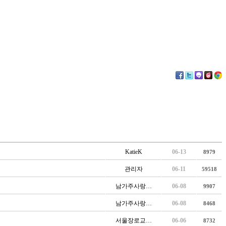
KatieK
06-13
8979
관리자
06-11
59518
남가주사랑…
06-08
9907
남가주사랑…
06-08
8468
서울장로교…
06-06
8732