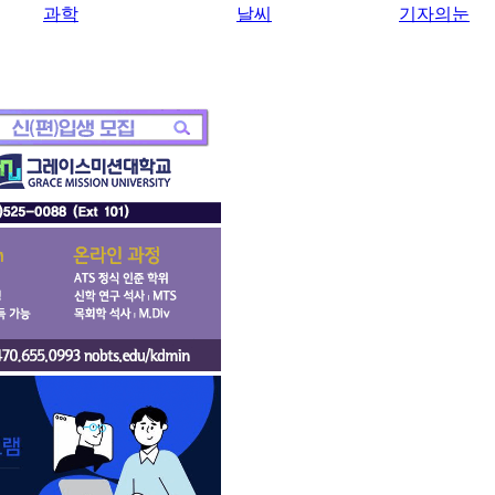
과학
날씨
기자의눈