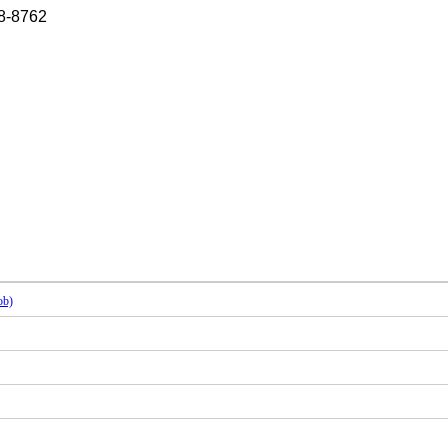
8-8762
ob)