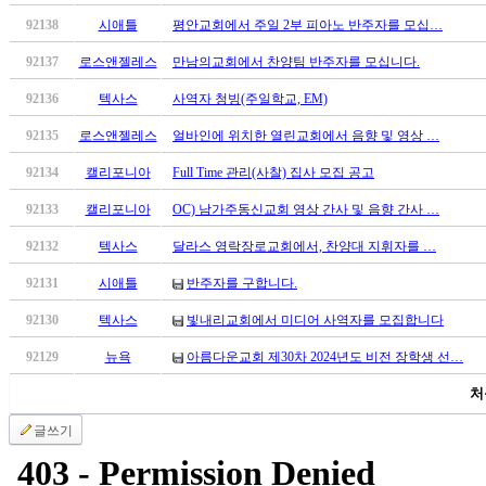
만
92138
시애틀
평안교회에서 주일 2부 피아노 반주자를 모십…
남
어
92137
로스앤젤레스
만남의교회에서 찬양팀 반주자를 모십니다.
플
92136
텍사스
사역자 청빙(주일학교, EM)
시
알
92135
로스앤젤레스
얼바인에 위치한 열린교회에서 음향 및 영상 …
리
92134
캘리포니아
Full Time 관리(사찰) 집사 모집 공고
스
후
92133
캘리포니아
OC) 남가주동신교회 영상 간사 및 음향 간사 …
기
가
92132
텍사스
달라스 영락장로교회에서, 찬양대 지휘자를 …
평
92131
시애틀
반주자를 구합니다.
발
기
92130
텍사스
빛내리교회에서 미디어 사역자를 모집합니다
부
92129
뉴욕
아름다운교회 제30차 2024년도 비전 장학생 선…
진
약
처
비
아
글쓰기
탑-
시