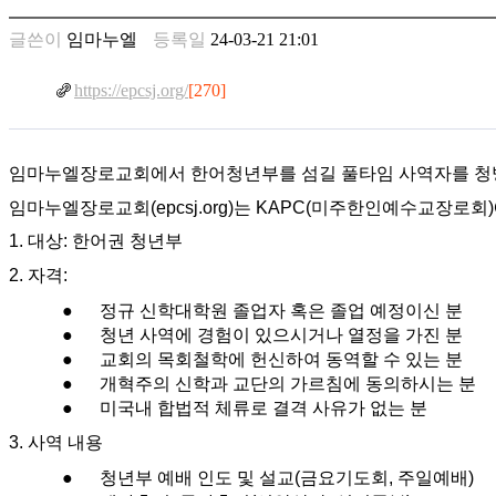
남
찾
글쓴이
임마누엘
등록일
24-03-21 21:01
기
은
https://epcsj.org/
[270]
꼴
링
크
밍
임마누엘장로교회에서 한어청년부를 섬길 풀타임 사역자를 청빙
키
임마누엘장로교회(epcsj.org)는 KAPC(미주한인예수교장로
넷
주
1. 대상: 한어권 청년부
소
2. 자격: 
minky
합
●
정규 신학대학원 졸업자 혹은 졸업 예정이신 분
체
●
청년 사역에 경험이 있으시거나 열정을 가진 분
출
●
교회의 목회철학에 헌신하여 동역할 수 있는 분
장
●
개혁주의 신학과 교단의 가르침에 동의하시는 분
안
●
미국내 합법적 체류로 결격 사유가 없는 분
마
러
3. 사역 내용
브
●
청년부 예배 인도 및 설교(금요기도회, 주일예배)
약