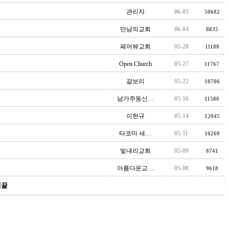
관리자
06-05
50682
만남의교회
06-04
8835
페어뷰교회
05-28
11188
Open Church
05-27
11767
갈보리
05-22
10706
남가주동신…
05-16
11580
이헌규
05-14
12045
타코마 새…
05-11
10269
빛내리교회
05-09
8741
아름다운교…
05-08
9618
맨끝