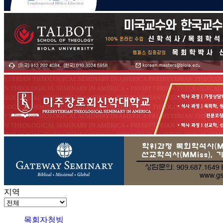
지역
목회자청빙