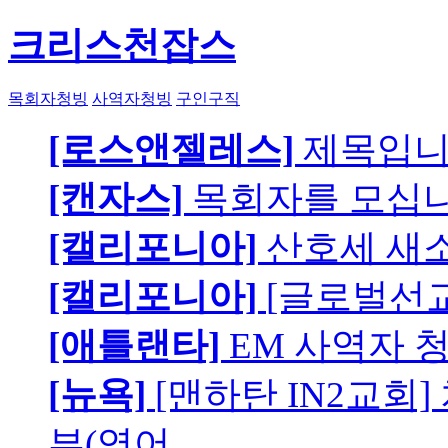
크리스천잡스
목회자청빙
사역자청빙
구인구직
[로스앤젤레스]
제목입
[캔자스]
목회자를 모십니
[캘리포니아]
산호세 새
[캘리포니아]
[글로벌선교
[애틀랜타]
EM 사역자 
[뉴욕]
[맨하탄 IN2교회
부(영어…