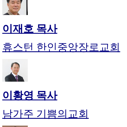
이재호 목사
휴스턴 한인중앙장로교회
이황영 목사
남가주 기쁨의교회