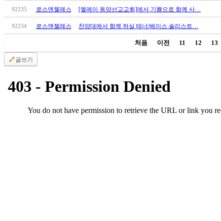
만
92235
로스앤젤레스
[엘에이 동양선교교회]에서 기쁨으로 함께 사…
남
92234
로스앤젤레스
찬양대에서 함께 하실 테너/베이스 솔리스트…
어
플
처음
이전
11
12
13
시
알
글쓰기
리
스
후
기
가
평
발
기
부
진
약
비
아
탑-
시