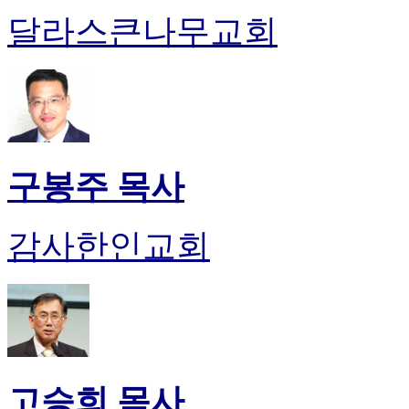
약
달라스큰나무교회
국
미
국
24
시
간
대
출
구봉주 목사
감사한인교회
고승희 목사