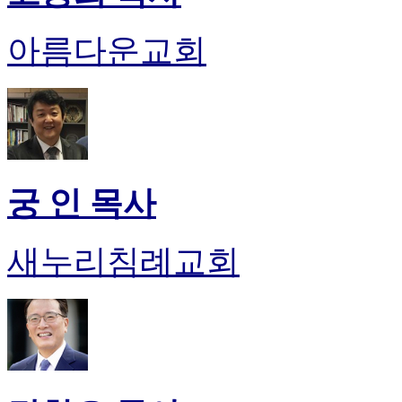
아름다운교회
궁 인 목사
새누리침례교회