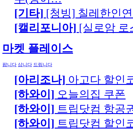
[기타]
[청빙] 칠레한인연
[캘리포니아]
[실로암 로
마켓 플레이스
팝니다
삽니다
드립니다
[아리조나]
아고다 할인
[하와이]
오늘의집 쿠폰
[하와이]
트립닷컴 항공
[하와이]
트립닷컴 할인