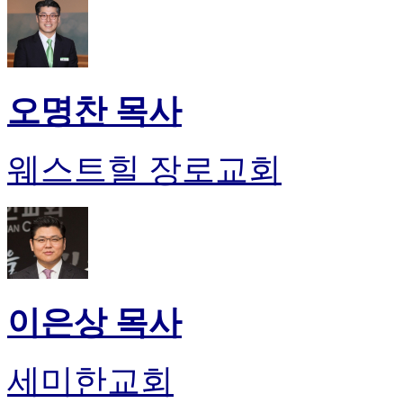
오명찬 목사
웨스트힐 장로교회
이은상 목사
세미한교회