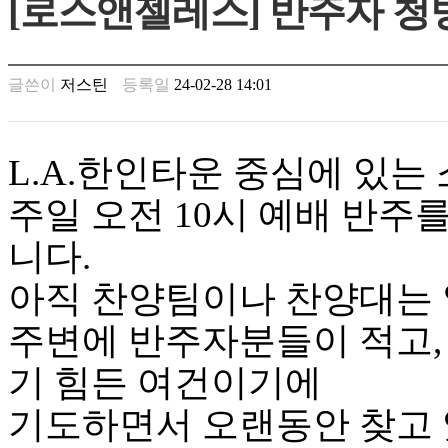
[로스앤젤레스] 반주자 청
남
찾
기
은
글쓴이
저스틴
등록일
24-02-28 14:01
꼴
링
크
밍
L.A.한인타운 중심에 있는
키
넷
주일 오전 10시 예배 반주를
주
소
니다.
minky
합
아직 찬양팀이나 찬양대는 
체
출
주변에 반주자분들이 적고,
장
안
기 힘든 여건이기에
마
러
기도하면서 오랜동안 찾고 
브
약