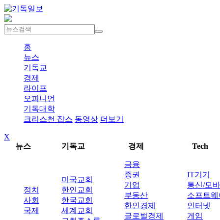
홈
뉴스
기독교
경제
라이프
오피니언
기독대학
크리스천 잡스
동영상
더보기
X
뉴스
기독교
경제
Tech
금융
증권
IT기기
미국교회
기업
통신/모
정치
한인교회
부동산
소프트웨
사회
한국교회
한인경제
인터넷
국제
세계교회
글로벌경제
게임