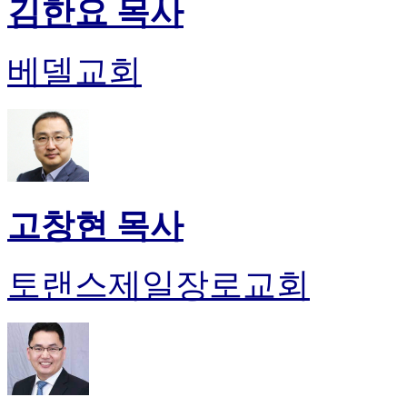
김한요 목사
베델교회
고창현 목사
토랜스제일장로교회