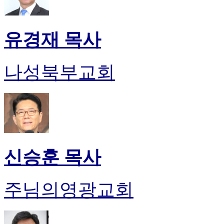
유경재 목사
나성북부교회
신승훈 목사
주님의영광교회