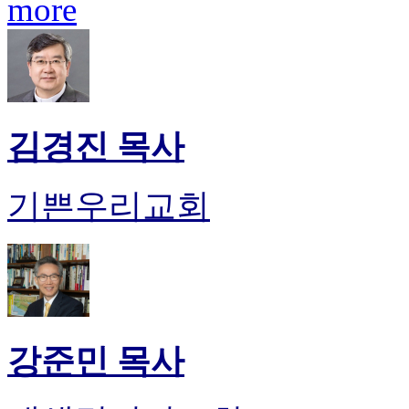
more
판
북
토
끼
최
신
토
김경진 목사
렌
트
사
기쁜우리교회
이
트
순
위
비
아
후
기
강준민 목사
미
프
진