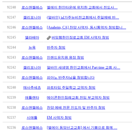
료
약
92248
로스앤젤레스
엘에이 한인타운에 위치한 교회에서 전도사…
임
92247
캘리포니아
(얼바인) 남가주뉴비전교회에서 주일예배 반…
심
중
92246
로스앤젤레스
[Anaheim, CA] 찬양 사역자, 동시통역자 청빙합니…
절
92245
앨라배마
버밍햄한인장로교회 EM 사역자 청빙
코
리
92244
뉴욕
반주자 청빙
아
e
92243
로스앤젤레스
인랜드유치원 원장 청빙
뉴
92242
캘리포니아
얼바인 새생명 한인교회에서 Part time 교회 사…
스
신
92241
로스앤젤레스
피아노 반주자님을 청빙합니다
규
노
92240
매사추세츠
파트타임 주일학교 교역자 청빙
제
92239
애틀랜타
메이콘한인침례교회 전임 부교역자 청빙
휴
사
92238
로스앤젤레스
찬양 예배 전문 인도자 및 반주자 청빙
이
92237
시애틀
EM 사역자 청빙
트
무
92236
로스앤젤레스
[엘에이 동양선교교회] 에서 기쁨으로 함께 …
료