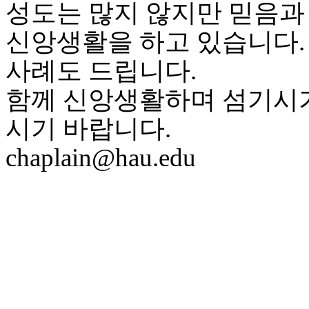
성도는 많지 않지만 믿음과
국
주
신앙생활을 하고 있습니다.
소
야
사례도 드립니다.
우
즐
함께 신앙생활하며 섬기시
성
비
시기 바랍니다.
아
탑-
chaplain@hau.edu
프
릴
리
지
구
입
발
기
부
전
치