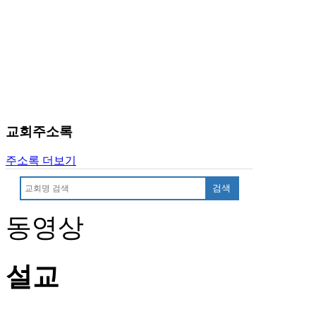
알
리
스
구
입
돔
클
럽
DOMCLUB
교회주소록
실
시
주소록 더보기
간
무
검색
료
채
동영상
팅
돔
클
설교
럽
DOMCLUB.top
유
머