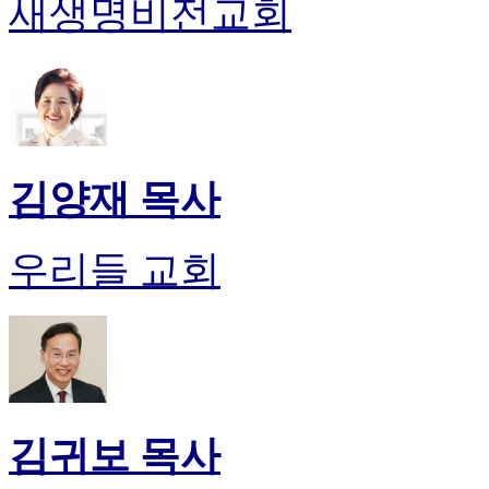
새생명비전교회
후
기
대
출
후
기
비
아
김양재 목사
센
터
웹
우리들 교회
토
끼
미
프
진
후
기
미
김귀보 목사
프
진