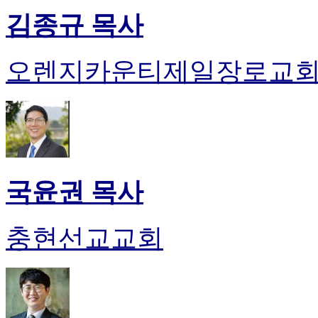
김종규 목사
오렌지카운티제일장로교
국윤권 목사
충현선교교회