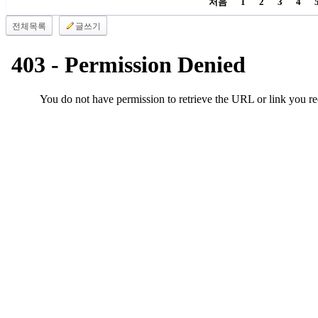
처음
1
2
3
4
진
약
전체목록
글쓰기
국
미
국
24
시
간
대
출