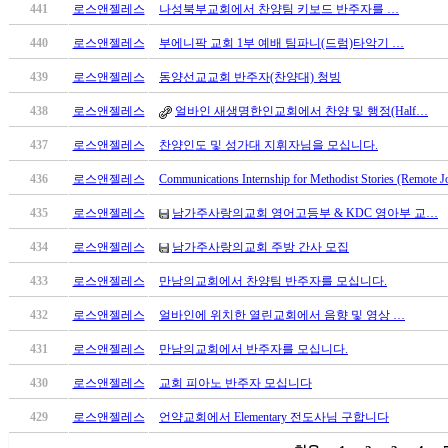
441
로스앤젤레스
나성북부교회에서 찬양팀 키보드 반주자를 …
진
후
440
로스앤젤레스
부에니팍 교회 1부 예배 팀파니(드럼)타악기 …
기
439
로스앤젤레스
동양선교교회 반주자(찬양대) 청빙
대
출
438
로스앤젤레스
얼바인 새생명한인교회에서 찬양 및 행정(Half…
후
기
437
로스앤젤레스
찬양인도 및 성가대 지휘자님을 모십니다.
비
436
로스앤젤레스
Communications Internship for Methodist Stories (Remote J
아
센
435
로스앤젤레스
남가주사랑의교회 영어고등부 & KDC 영아부 교…
터
434
로스앤젤레스
남가주사랑의교회 주방 간사 모집
웹
토
433
로스앤젤레스
만남의교회에서 찬양팀 반주자를 모십니다.
끼
미
432
로스앤젤레스
얼바인에 위치한 열린교회에서 음향 및 영상 …
프
431
로스앤젤레스
만남의교회에서 반주자를 모십니다.
진
후
430
로스앤젤레스
교회 피아노 반주자 모십니다
기
미
429
로스앤젤레스
언약교회에서 Elementary 전도사님 구합니다
프