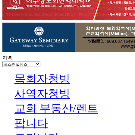
지역
목회자청빙
사역자청빙
교회 부동산/렌트
팝니다