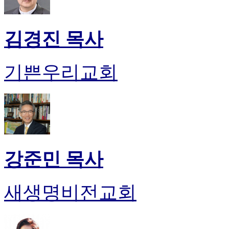
김경진 목사
기쁜우리교회
강준민 목사
새생명비전교회