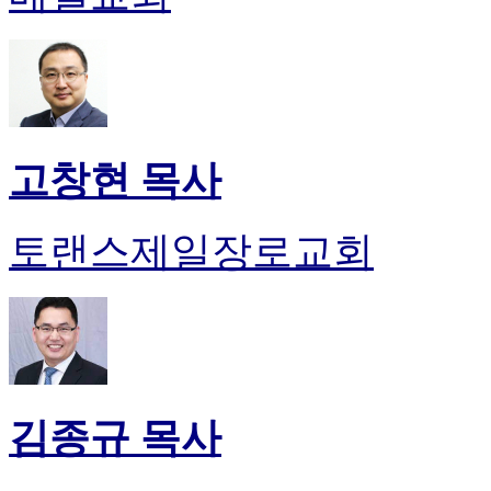
고창현 목사
토랜스제일장로교회
김종규 목사