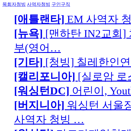
목회자청빙
사역자청빙
구인구직
[애틀랜타]
EM 사역자 
[뉴욕]
[맨하탄 IN2교회
부(영어…
[기타]
[청빙] 칠레한인연
[캘리포니아]
[실로암 로
[워싱턴DC]
어린이, You
[버지니아]
워싱턴 서울장로
사역자 청빙 …