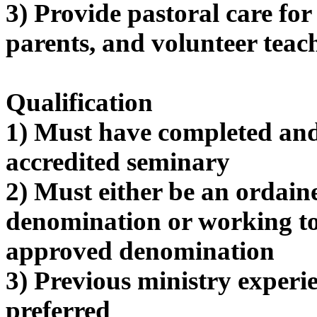
3) Provide pastoral care for
치
료
parents, and volunteer teac
약
임
심
중
Qualification
절
코
1) Must have completed and
리
아
accredited seminary
e
뉴
2) Must either be an ordai
스
신
denomination or working t
규
노
approved denomination
제
휴
3) Previous ministry experi
사
이
preferred
트