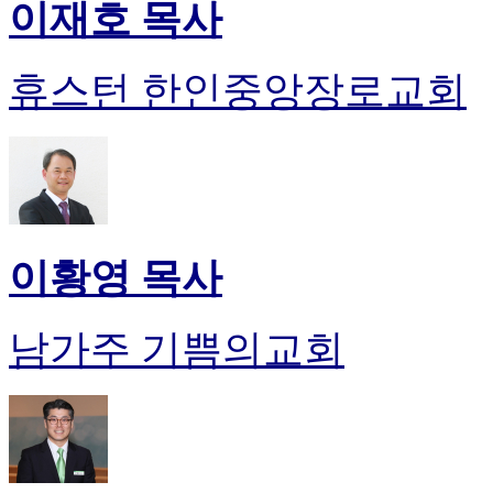
이재호 목사
휴스턴 한인중앙장로교회
이황영 목사
남가주 기쁨의교회