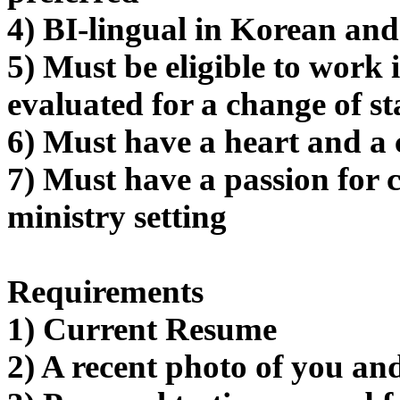
무
4) BI-lingual in Korean an
료
만
5) Must be eligible to work 
남
어
evaluated for a change of st
플
시
6) Must have a heart and a c
알
리
7) Must have a passion for 
스
후
ministry setting
기
가
평
발
Requirements
기
부
1) Current Resume
진
약
2) A recent photo of you an
비
아
탑-