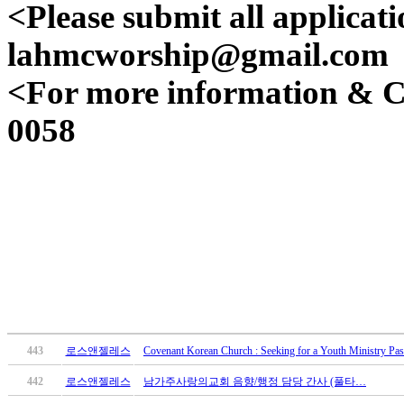
유
<Please submit all ap
머
판
lahmcworship@gmail.com
북
토
<For more information 
끼
최
0058
신
토
렌
트
사
이
트
순
위
비
아
후
443
로스앤젤레스
Covenant Korean Church : Seeking for a Youth Ministry Pa
기
442
로스앤젤레스
남가주사랑의교회 음향/행정 담당 간사 (풀타…
미
프