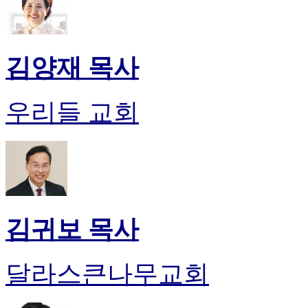
김양재 목사
우리들 교회
김귀보 목사
달라스큰나무교회