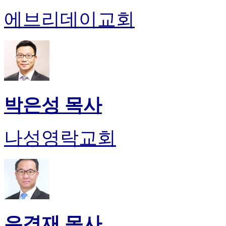
에브리데이교회
박은성 목사
나성영락교회
유경재 목사