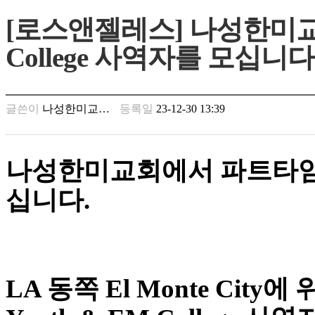
만
[로스앤젤레스] 나성한미교회
남
찾
College 사역자를 모십니다
기
은
꼴
링
글쓴이
나성한미교…
등록일
23-12-30 13:39
크
밍
키
넷
나성한미교회에서 파트타임 You
주
소
십니다.
minky
합
체
출
장
안
LA 동쪽 El Monte C
마
러