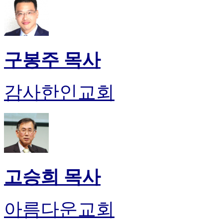
구봉주 목사
감사한인교회
고승희 목사
아름다운교회