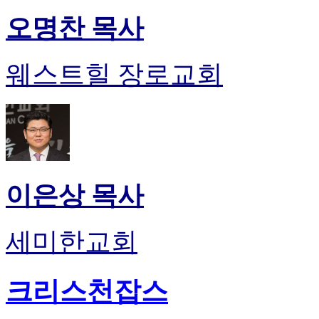
오명찬 목사
웨스트힐 장로교회
이은상 목사
세미한교회
크리스천잡스