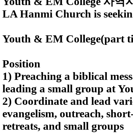
Youth & EM College 
브
약
LA Hanmi Church is seekin
국
주
소
야
Youth & EM College(part t
우
즐
성
비
Position
아
탑-
1) Preaching a biblical mes
프
릴
leading a small group at 
리
지
2) Coordinate and lead vari
구
입
evangelism, outreach, short
발
기
retreats, and small groups
부
전