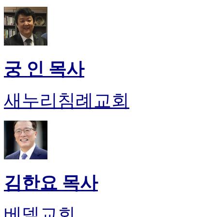
궁 인 목사
새누리침례교회
김한요 목사
베델교회