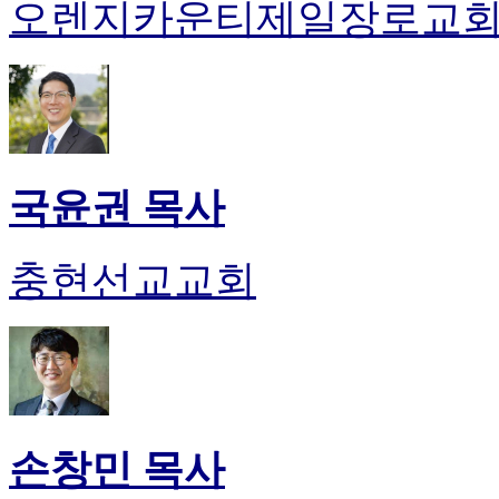
오렌지카운티제일장로교
국윤권 목사
충현선교교회
손창민 목사