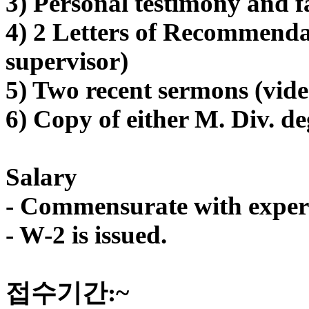
3) Personal testimony and f
시
4) 2 Letters of Recommenda
알
리
supervisor)
스
구
5) Two recent sermons (video
입
돔
6) Copy of either M. Div. de
클
럽
DOMCLUB
실
Salary
시
간
- Commensurate with exper
무
료
- W-2 is issued.
채
팅
돔
클
접수기간:~
럽
DOMCLUB.top