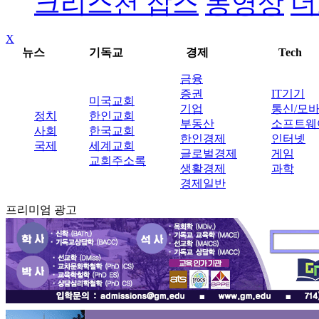
크리스천 잡스
동영상
더
X
뉴스
기독교
경제
Tech
금융
증권
IT기기
미국교회
기업
통신/모
정치
한인교회
부동산
소프트웨
사회
한국교회
한인경제
인터넷
국제
세계교회
글로벌경제
게임
교회주소록
생활경제
과학
경제일반
프리미엄 광고