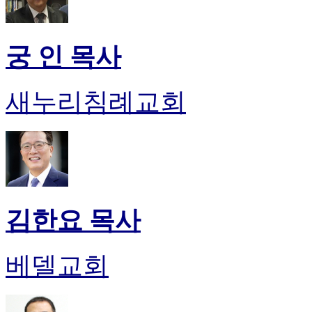
후
기
비
궁 인 목사
아
센
터
새누리침례교회
웹
토
끼
미
프
진
후
기
미
김한요 목사
프
진
약
베델교회
국
미
국