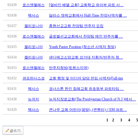
꼴
92439
로스앤젤레스
[얼바인 베델 교회] 교회학교 유아부 파트 사…
링
크
92438
텍사스
달라스 영락교회에서 Half-Time 찬양사역자를 …
밍
키
92437
캘리포니아
충현선교교회 찬양팀 연주자 모집
넷
92436
로스앤젤레스
글로벌선교교회에서 찬양팀 메인 반주자를 …
주
소
92435
캘리포니아
Youth Pastor Position (청소년 사역자 청빙)
minky
합
92434
캘리포니아
샌디에고소망교회 성가대 지휘자/반주자 청…
체
92433
로스앤젤레스
반주자청빙(토렌스지역)
출
장
92432
샌프란시스코
교회 행정 및 미디어 담당 전임 사역자(Full-tim
안
92431
텍사스
코너스톤 한인 침례교회 유초등부 파트타임 …
마
러
92430
뉴저지
뉴저지장로교회(The Presbyterian Church of N.J.)에서…
브
약
92429
텍사스
큰나무 교회 어린이(꿈땅), (큰뿌리) // EM 파트…
국
1
2
3
4
주
소
글쓰기
야