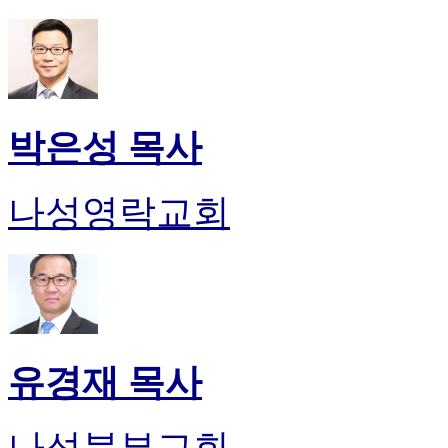
박은성 목사
나성영락교회
유경재 목사
나성북부교회