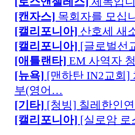
[로스앤젤레스]
제목입
[캔자스]
목회자를 모십니
[캘리포니아]
산호세 새
[캘리포니아]
[글로벌선교
[애틀랜타]
EM 사역자 
[뉴욕]
[맨하탄 IN2교회
부(영어…
[기타]
[청빙] 칠레한인연
[캘리포니아]
[실로암 로