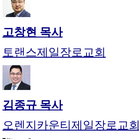
24
시
간
대
출
고창현 목사
토랜스제일장로교회
김종규 목사
오렌지카운티제일장로교