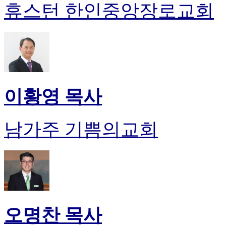
휴스턴 한인중앙장로교회
이황영 목사
남가주 기쁨의교회
오명찬 목사