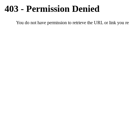
우
즐
성
비
아
탑-
프
릴
리
지
구
입
발
기
부
전
치
료
약
임
심