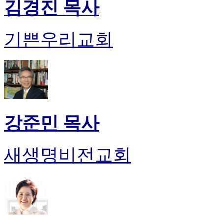
김경진 목사
시
알
리
기쁜우리교회
스
후
기
가
평
발
기
부
강준민 목사
진
약
비
새생명비전교회
아
탑-
시
알
리
스
구