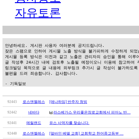
자유토론
 안녕하세요. 게시판 사용자 여러분께 공지드립니다.

 잦은 스팸으로 인하여 게시물 노출 방식을 불가피하게 수정하게 되었습
 게시물 등록 방식은 이전과 같고 노출은 관리자의 승인을 통해 이루어
 글 작성후 24시간 내에 검토후 노출될 예정이오니 이용에 참고하여 주
 링크빌딩 목적으로 글 내용에 외부링크 추가시 글 작성이 불가하도록 
 불편을 드려 죄송합니다. 감사합니다.

 - 기독일보
가
평
92443
로스앤젤레스
[애나하임] 반주자 청빙
만
92442
네바다
라스베가스 우리좋은장로교회에서 피아노 반…
남
찾
92441
메릴랜드
유스 사역자를 찾습니다.
기
은
92440
로스앤젤레스
[얼바인 베델 교회] 교회학교 한어중고등부 …