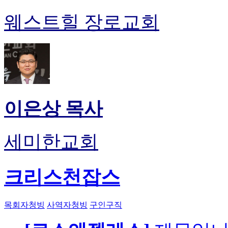
웨스트힐 장로교회
이은상 목사
세미한교회
크리스천잡스
목회자청빙
사역자청빙
구인구직