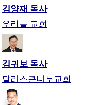
입
김양재 목사
돔
클
럽
우리들 교회
DOMCLUB
실
시
간
무
료
채
팅
돔
김귀보 목사
클
럽
DOMCLUB.top
달라스큰나무교회
유
머
판
북
토
끼