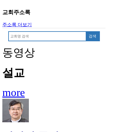
중
절
교회주소록
코
리
주소록 더보기
아
e
검색
뉴
스
동영상
신
규
노
제
설교
휴
사
이
more
트
무
료
만
남
어
플