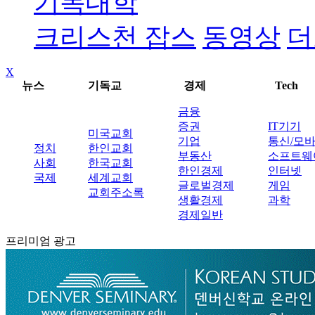
기독대학
크리스천 잡스
동영상
더
X
뉴스
기독교
경제
Tech
금융
증권
IT기기
미국교회
기업
통신/모
정치
한인교회
부동산
소프트웨
사회
한국교회
한인경제
인터넷
국제
세계교회
글로벌경제
게임
교회주소록
생활경제
과학
경제일반
프리미엄 광고