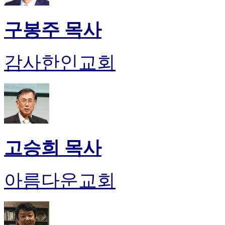
최
신
구봉주 목사
토
렌
트
감사한인교회
사
이
트
순
위
비
아
후
고승희 목사
기
미
프
아름다운교회
진
후
기
대
출