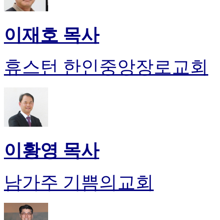
이재호 목사
휴스턴 한인중앙장로교회
이황영 목사
남가주 기쁨의교회