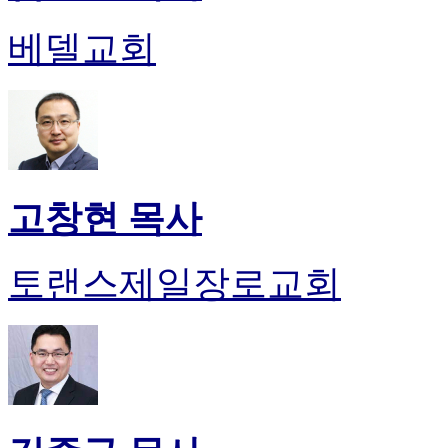
진
약
베델교회
국
미
국
24
시
간
대
출
고창현 목사
토랜스제일장로교회