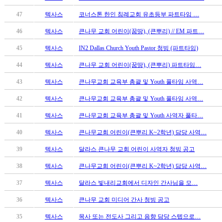
만
47
텍사스
코너스톤 한인 침례교회 유초등부 파트타임 …
남
찾
46
텍사스
큰나무 교회 어린이(꿈땅), (큰뿌리) // EM 파트…
기
은
45
텍사스
IN2 Dallas Church Youth Pastor 청빙 (파트타임)
꼴
44
텍사스
큰나무 교회 어린이(꿈땅), (큰뿌리) 파트타임…
링
크
43
텍사스
큰나무교회 교육부 총괄 및 Youth 풀타임 사역…
밍
키
42
텍사스
큰나무교회 교육부 총괄 및 Youth 풀타임 사역…
넷
41
텍사스
큰나무교회 교육부 총괄 및 Youth 사역자 풀타…
주
소
40
텍사스
큰나무교회 어린이(큰뿌리 K~2학년) 담당 사역…
minky
합
39
텍사스
달라스 큰나무 교회 어린이 사역자 청빙 공고
체
38
텍사스
큰나무교회 어린이(큰뿌리 K~2학년) 담당 사역…
출
장
37
텍사스
달라스 빛내리교회에서 디자인 간사님을 모…
안
36
텍사스
큰나무 교회 미디어 간사 청빙 공고
마
러
35
텍사스
목사 또는 전도사 그리고 음향 담당 스텝으로…