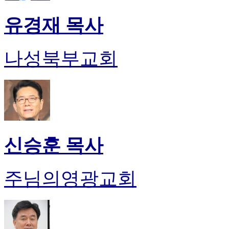
유경재 목사
나성북부교회
신승훈 목사
주님의영광교회