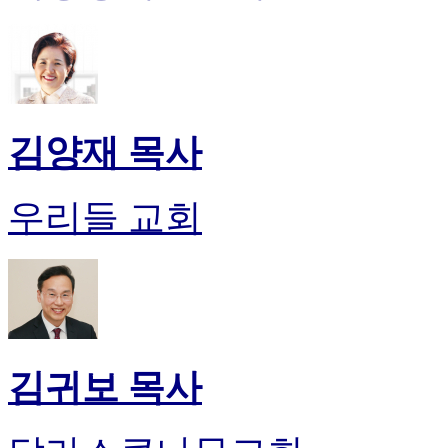
시
알
리
스
구
입
김양재 목사
돔
클
럽
우리들 교회
DOMCLUB
실
시
간
무
료
채
팅
돔
김귀보 목사
클
럽
DOMCLUB.top