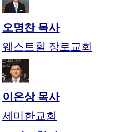
오명찬 목사
웨스트힐 장로교회
이은상 목사
세미한교회