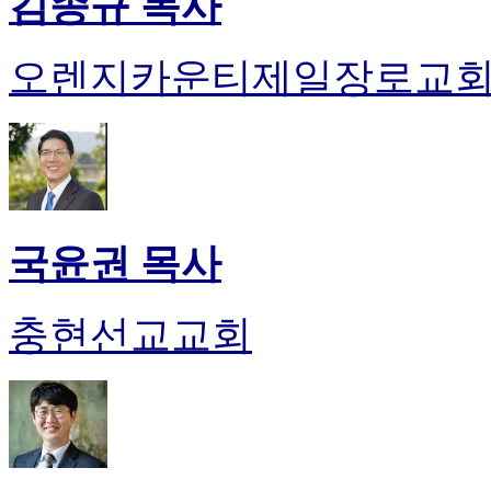
김종규 목사
오렌지카운티제일장로교
국윤권 목사
충현선교교회