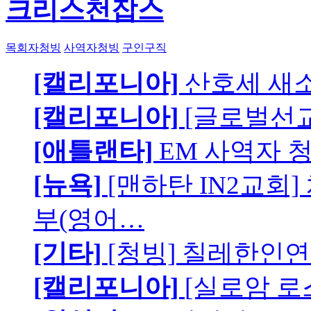
크리스천잡스
목회자청빙
사역자청빙
구인구직
[캘리포니아]
산호세 새
[캘리포니아]
[글로벌선교
[애틀랜타]
EM 사역자 
[뉴욕]
[맨하탄 IN2교회
부(영어…
[기타]
[청빙] 칠레한인연
[캘리포니아]
[실로암 로