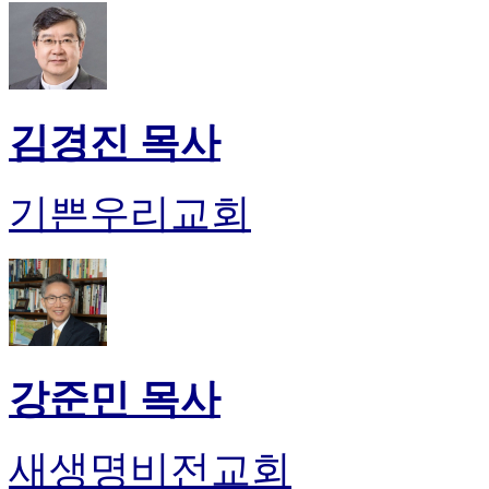
무
료
만
남
어
플
김경진 목사
시
알
리
기쁜우리교회
스
후
기
가
평
발
기
부
강준민 목사
진
약
비
새생명비전교회
아
탑-