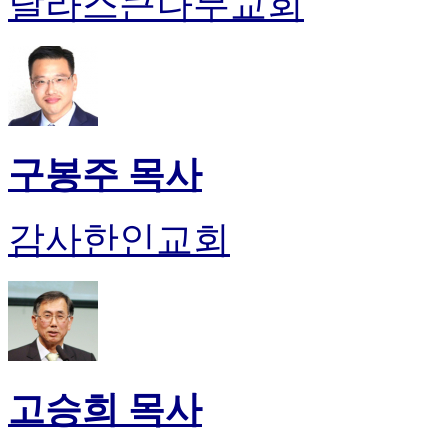
달라스큰나무교회
유
머
판
북
토
끼
최
신
구봉주 목사
토
렌
트
감사한인교회
사
이
트
순
위
비
아
후
고승희 목사
기
미
프