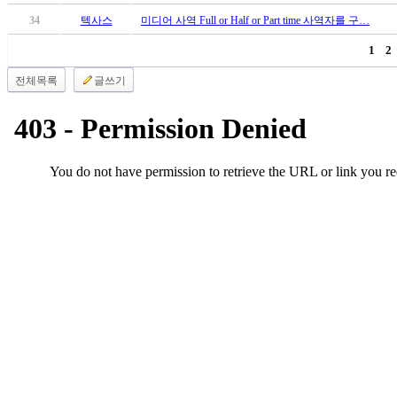
브
약
34
텍사스
미디어 사역 Full or Half or Part time 사역자를 구…
국
1
2
주
소
전체목록
글쓰기
야
우
즐
성
비
아
탑-
프
릴
리
지
구
입
발
기
부
전