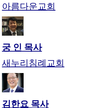
아름다운교회
진
후
기
대
출
후
기
비
궁 인 목사
아
센
터
새누리침례교회
웹
토
끼
미
프
진
후
기
미
김한요 목사
프