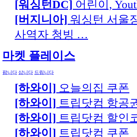
[워싱턴DC]
어린이, You
[버지니아]
워싱턴 서울장로
사역자 청빙 …
마켓 플레이스
팝니다
삽니다
드립니다
[하와이]
오늘의집 쿠폰
[하와이]
트립닷컴 항공
[하와이]
트립닷컴 할인
[하와이]
트립닷컴 쿠폰