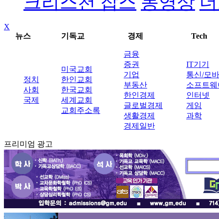
크리스천 잡스
동영상
더
X
뉴스
기독교
경제
Tech
금융
증권
IT기기
미국교회
기업
통신/모
정치
한인교회
부동산
소프트웨
사회
한국교회
한인경제
인터넷
국제
세계교회
글로벌경제
게임
교회주소록
생활경제
과학
경제일반
프리미엄 광고