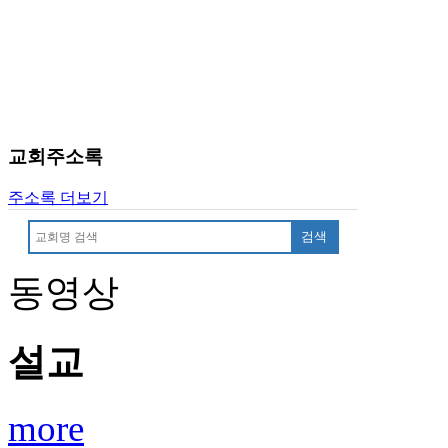
치
료
약
임
심
중
절
교회주소록
코
리
주소록 더보기
아
e
검색
뉴
스
동영상
신
규
노
제
설교
휴
사
이
more
트