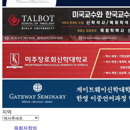
지역
목회자청빙