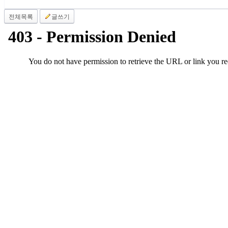
남
찾
전체목록
글쓰기
기
은
꼴
링
크
밍
키
넷
주
소
minky
합
체
출
장
안
마
러
브
약