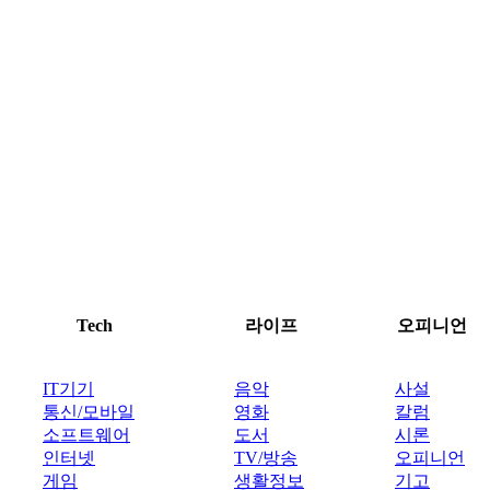
Tech
라이프
오피니언
IT기기
음악
사설
통신/모바일
영화
칼럼
소프트웨어
도서
시론
인터넷
TV/방송
오피니언
게임
생활정보
기고