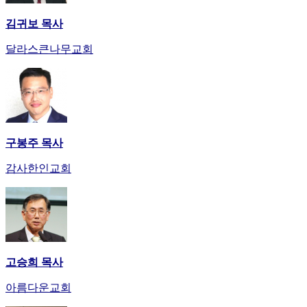
만
김귀보 목사
남
어
달라스큰나무교회
플
시
알
리
스
후
기
구봉주 목사
가
감사한인교회
평
발
기
부
진
약
비
고승희 목사
아
탑-
아름다운교회
시