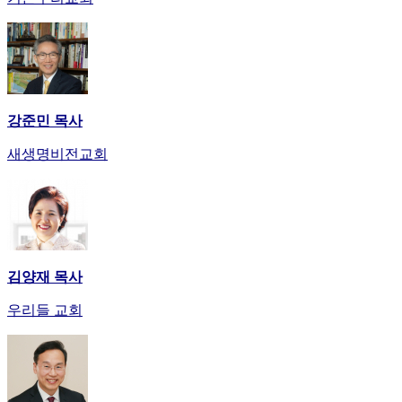
료
약
임
심
중
절
코
강준민 목사
리
새생명비전교회
아
e
뉴
스
신
규
노
김양재 목사
제
휴
우리들 교회
사
이
트
무
료