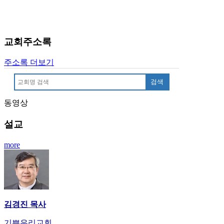
국
주
소
야
교회주소록
우
즐
주소록 더보기
성
비
검색
아
탑-
동영상
프
릴
설교
리
지
more
구
입
발
기
부
김경진 목사
전
치
기쁜우리교회