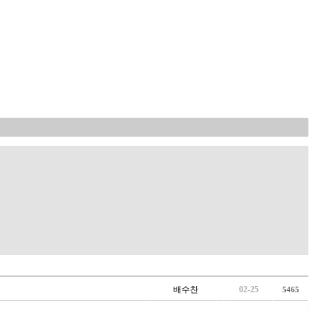
배수찬
02-25
5465