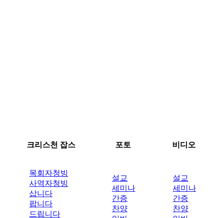
크리스천 잡스
포토
비디오
목회자청빙
설교
설교
사역자청빙
세미나
세미나
삽니다
간증
간증
팝니다
찬양
찬양
드립니다