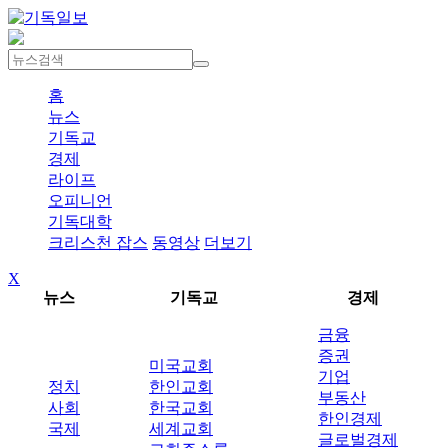
홈
뉴스
기독교
경제
라이프
오피니언
기독대학
크리스천 잡스
동영상
더보기
X
뉴스
기독교
경제
금융
증권
미국교회
기업
정치
한인교회
부동산
사회
한국교회
한인경제
국제
세계교회
글로벌경제