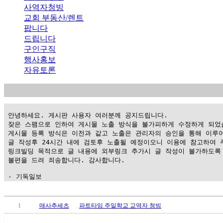
사역자청빙
교회 부동산/렌트
팝니다
드립니다
구인구직
행사홍보
자유토론
 안녕하세요. 게시판 사용자 여러분께 공지드립니다.

 잦은 스팸으로 인하여 게시물 노출 방식을 불가피하게 수정하게 되었습
 게시물 등록 방식은 이전과 같고 노출은 관리자의 승인을 통해 이루어
 글 작성후 24시간 내에 검토후 노출될 예정이오니 이용에 참고하여 주
 링크빌딩 목적으로 글 내용에 외부링크 추가시 글 작성이 불가하도록 
 불편을 드려 죄송합니다. 감사합니다.

 - 기독일보
가
평
1
매사추세츠
파트타임 주일학교 교역자 청빙
만