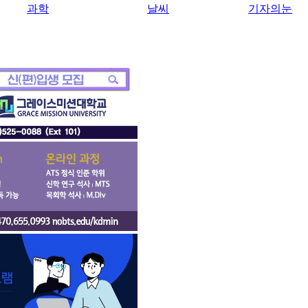
과학
날씨
기자의눈