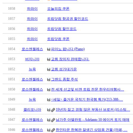
만
1058
하와이
오늘의집 쿠폰
남
찾
1057
하와이
트립닷컴 항공권 할인코드
기
은
1056
하와이
트립닷컴 할인코드
꼴
1055
하와이
트립닷컴 쿠폰
링
크
1054
로스앤젤레스
피아노 팝니다 (Piano)
밍
키
1053
버지니아
교회 장의자 판매합니다.
넷
1052
뉴욕
교회 성가대가운
주
소
1051
로스앤젤레스
그랜드 종합 주석
minky
합
1050
로스앤젤레스
전 세계 선교및 비젼 트립 전문 한우리여행사…
체
1049
뉴욕
<세일> 즐거운 국적기 한국행 특가(213-388-…
출
장
1048
캘리포니아
19년차 젊고 경험 많은 부동산 브로커 (리스팅…
안
1047
로스앤젤레스
남가주 아델란토 - Adelanto 10 에이커 토지 매매
마
러
1046
로스앤젤레스
한인타운 한복판 잘생긴 상업용 건물 (까페, …