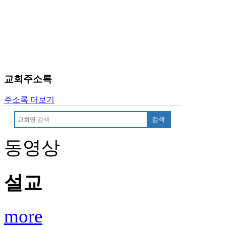
치
료
약
임
심
중
절
교회주소록
코
리
주소록 더보기
아
e
검색
뉴
스
동영상
신
규
노
제
설교
휴
사
이
more
트