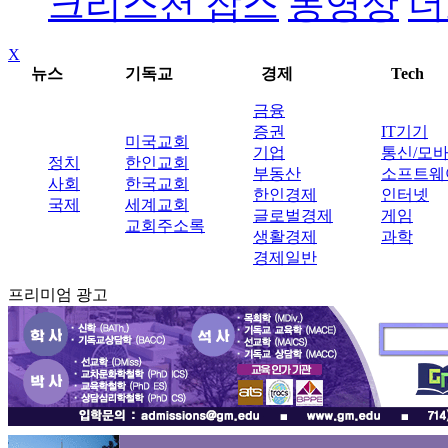
크리스천 잡스
동영상
더
X
뉴스
기독교
경제
Tech
금융
증권
IT기기
미국교회
기업
통신/모
정치
한인교회
부동산
소프트웨
사회
한국교회
한인경제
인터넷
국제
세계교회
글로벌경제
게임
교회주소록
생활경제
과학
경제일반
프리미엄 광고