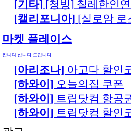
[기타]
[청빙] 칠레한인연
[캘리포니아]
[실로암 로
마켓 플레이스
팝니다
삽니다
드립니다
[아리조나]
아고다 할인
[하와이]
오늘의집 쿠폰
[하와이]
트립닷컴 항공
[하와이]
트립닷컴 할인