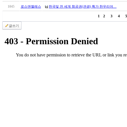
브
약
1045
로스앤젤레스
한국및 전 세계 항공권(관광) 특가 한우리여…
국
1
2
3
4
주
소
글쓰기
야
우
즐
성
비
아
탑-
프
릴
리
지
구
입
발
기
부
전