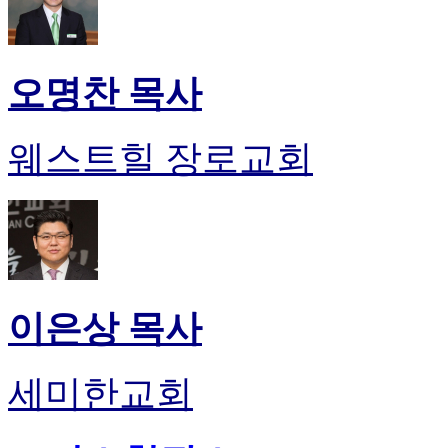
오명찬 목사
웨스트힐 장로교회
이은상 목사
세미한교회