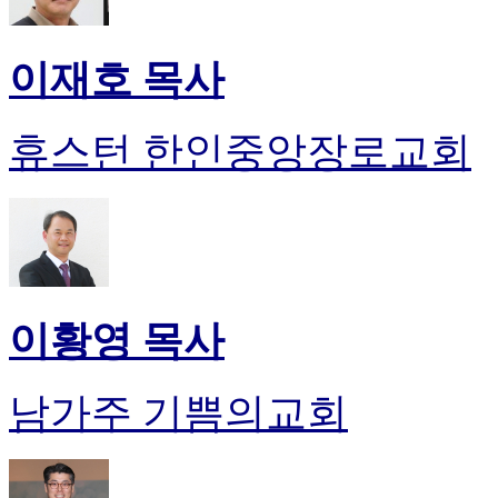
이재호 목사
휴스턴 한인중앙장로교회
이황영 목사
남가주 기쁨의교회