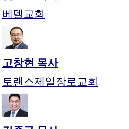
진
약
베델교회
국
미
국
24
시
간
대
출
고창현 목사
토랜스제일장로교회