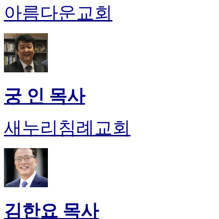
아름다운교회
진
후
기
대
출
후
기
비
궁 인 목사
아
센
터
새누리침례교회
웹
토
끼
미
프
진
후
기
미
김한요 목사
프