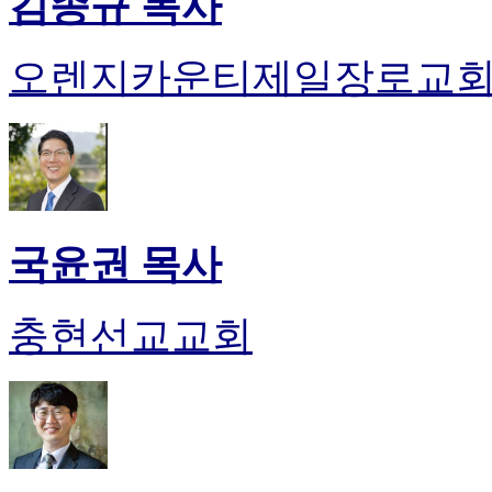
김종규 목사
오렌지카운티제일장로교
국윤권 목사
충현선교교회