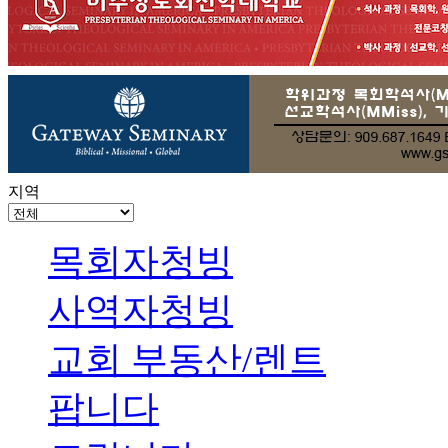
지역
목회자청빙
사역자청빙
교회 부동산/렌트
팝니다