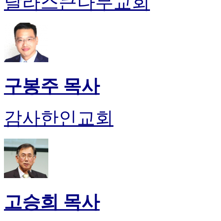
달라스큰나무교회
유
머
판
북
토
끼
최
신
구봉주 목사
토
렌
트
감사한인교회
사
이
트
순
위
비
아
후
고승희 목사
기
미
프