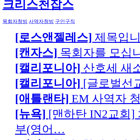
크리스천잡스
목회자청빙
사역자청빙
구인구직
[로스앤젤레스]
제목입
[캔자스]
목회자를 모십니
[캘리포니아]
산호세 새
[캘리포니아]
[글로벌선교
[애틀랜타]
EM 사역자 
[뉴욕]
[맨하탄 IN2교회
부(영어…