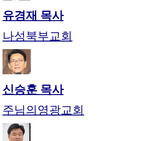
유경재 목사
나성북부교회
신승훈 목사
주님의영광교회