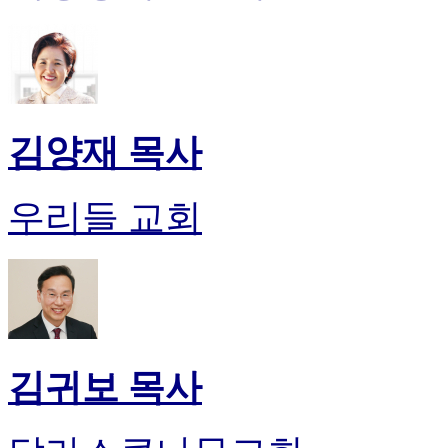
시
알
리
스
구
입
김양재 목사
돔
클
럽
우리들 교회
DOMCLUB
실
시
간
무
료
채
팅
돔
김귀보 목사
클
럽
DOMCLUB.top