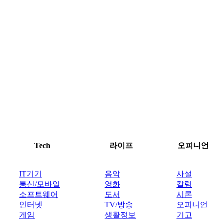
Tech
라이프
오피니언
IT기기
음악
사설
통신/모바일
영화
칼럼
소프트웨어
도서
시론
인터넷
TV/방송
오피니언
게임
생활정보
기고