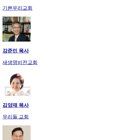
만
기쁜우리교회
남
어
플
시
알
리
강준민 목사
스
후
새생명비전교회
기
가
평
발
기
부
진
김양재 목사
약
우리들 교회
비
아
탑-
시