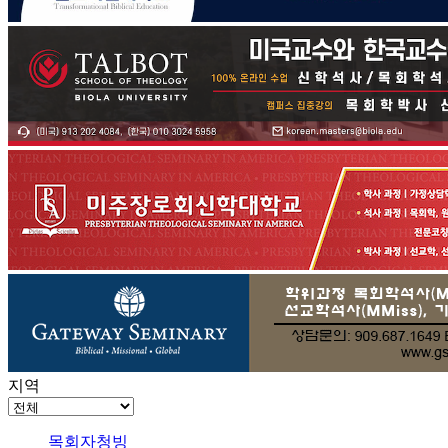
지역
목회자청빙