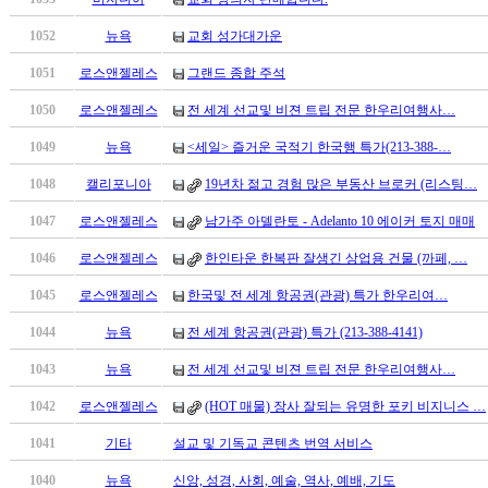
남
찾
1052
뉴욕
교회 성가대가운
기
은
1051
로스앤젤레스
그랜드 종합 주석
꼴
1050
로스앤젤레스
전 세계 선교및 비젼 트립 전문 한우리여행사…
링
크
1049
뉴욕
<세일> 즐거운 국적기 한국행 특가(213-388-…
밍
키
1048
캘리포니아
19년차 젊고 경험 많은 부동산 브로커 (리스팅…
넷
1047
로스앤젤레스
남가주 아델란토 - Adelanto 10 에이커 토지 매매
주
소
1046
로스앤젤레스
한인타운 한복판 잘생긴 상업용 건물 (까페, …
minky
합
1045
로스앤젤레스
한국및 전 세계 항공권(관광) 특가 한우리여…
체
1044
뉴욕
전 세계 항공권(관광) 특가 (213-388-4141)
출
장
1043
뉴욕
전 세계 선교및 비젼 트립 전문 한우리여행사…
안
1042
로스앤젤레스
(HOT 매물) 장사 잘되는 유명한 포키 비지니스 …
마
러
1041
기타
설교 및 기독교 콘텐츠 번역 서비스
브
약
1040
뉴욕
신앙, 성경, 사회, 예술, 역사, 예배, 기도