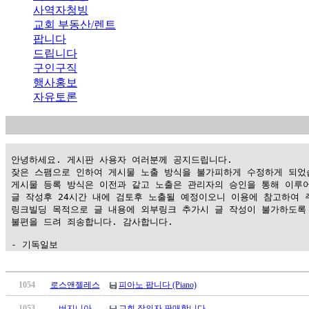
사역자청빙
교회 부동산/렌트
팝니다
드립니다
구인구직
행사홍보
자유토론
 안녕하세요. 게시판 사용자 여러분께 공지드립니다.

 잦은 스팸으로 인하여 게시물 노출 방식을 불가피하게 수정하게 되었습
 게시물 등록 방식은 이전과 같고 노출은 관리자의 승인을 통해 이루어
 글 작성후 24시간 내에 검토후 노출될 예정이오니 이용에 참고하여 주
 링크빌딩 목적으로 글 내용에 외부링크 추가시 글 작성이 불가하도록 
 불편을 드려 죄송합니다. 감사합니다.

 - 기독일보
가
평
1054
로스앤젤레스
피아노 팝니다 (Piano)
만
1053
버지니아
교회 장의자 판매합니다.