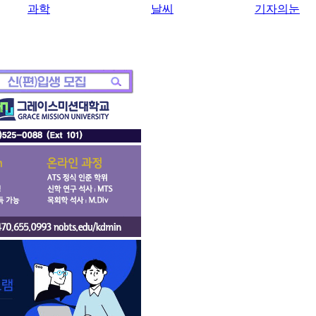
과학
날씨
기자의눈