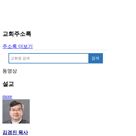
료
약
임
심
중
교회주소록
절
코
리
주소록 더보기
아
검색
e
뉴
스
동영상
신
설교
규
노
more
제
휴
사
이
트
무
김경진 목사
료