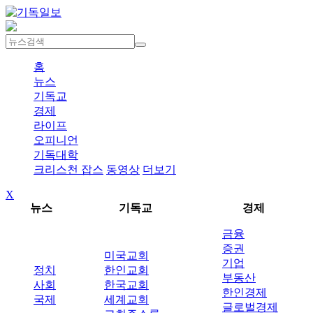
홈
뉴스
기독교
경제
라이프
오피니언
기독대학
크리스천 잡스
동영상
더보기
X
뉴스
기독교
경제
금융
증권
미국교회
기업
정치
한인교회
부동산
사회
한국교회
한인경제
국제
세계교회
글로벌경제