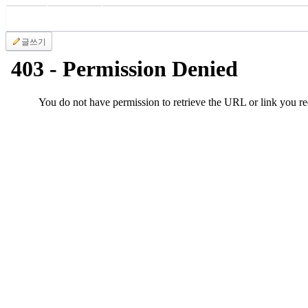
국
주
소
글쓰기
야
우
즐
성
비
아
탑-
프
릴
리
지
구
입
발
기
부
전
치