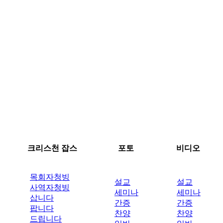
크리스천 잡스
포토
비디오
목회자청빙
설교
설교
사역자청빙
세미나
세미나
삽니다
간증
간증
팝니다
찬양
찬양
드립니다