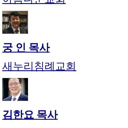
후
기
대
출
후
기
비
궁 인 목사
아
센
터
새누리침례교회
웹
토
끼
미
프
진
후
기
미
김한요 목사
프
진