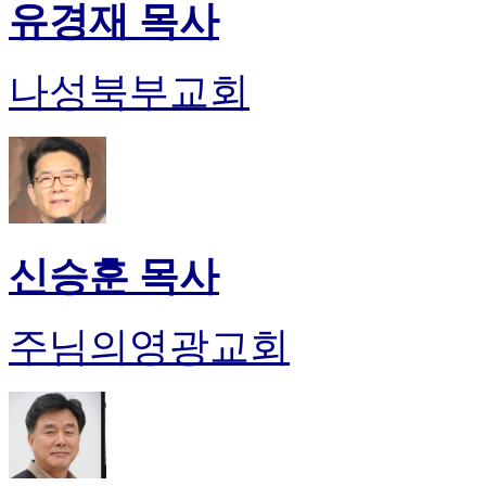
유경재 목사
나성북부교회
신승훈 목사
주님의영광교회