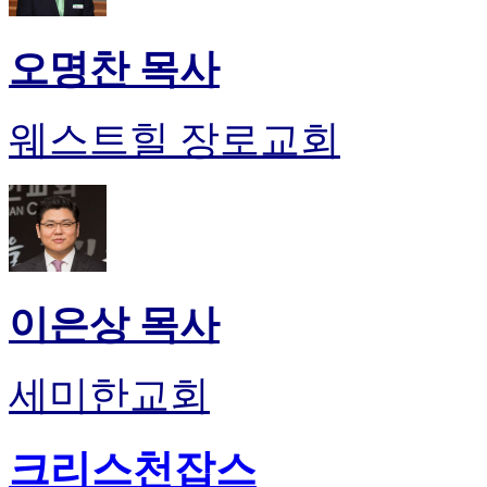
오명찬 목사
웨스트힐 장로교회
이은상 목사
세미한교회
크리스천잡스