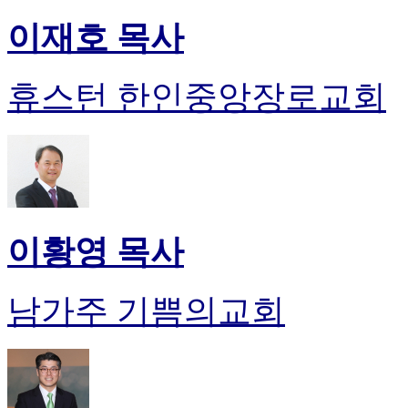
이재호 목사
휴스턴 한인중앙장로교회
이황영 목사
남가주 기쁨의교회