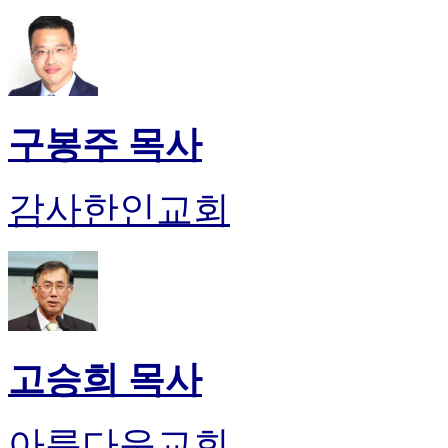
판
북
토
끼
최
신
구봉주 목사
토
렌
트
감사한인교회
사
이
트
순
위
비
아
후
고승희 목사
기
미
프
아름다운교회
진