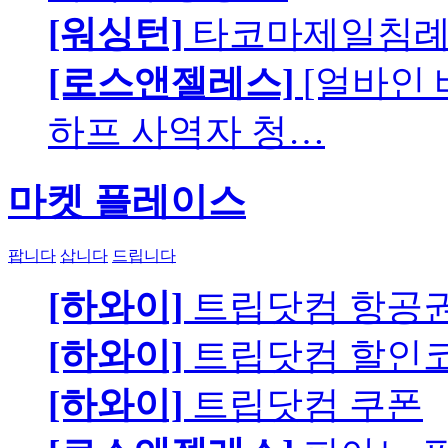
[워싱턴]
타코마제일침례교
[로스앤젤레스]
[얼바인
하프 사역자 청…
마켓 플레이스
팝니다
삽니다
드립니다
[하와이]
트립닷컴 항공
[하와이]
트립닷컴 할인
[하와이]
트립닷컴 쿠폰