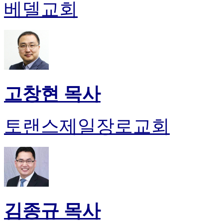
약
베델교회
국
미
국
24
시
간
대
출
고창현 목사
토랜스제일장로교회
김종규 목사