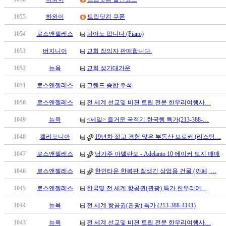
남
찾
1055
하와이
트립닷컴 쿠폰
기
은
1054
로스앤젤레스
피아노 팝니다 (Piano)
꼴
1053
버지니아
교회 장의자 판매합니다.
링
크
1052
뉴욕
교회 성가대가운
밍
키
1051
로스앤젤레스
그랜드 종합 주석
넷
1050
로스앤젤레스
전 세계 선교및 비젼 트립 전문 한우리여행사…
주
소
1049
뉴욕
<세일> 즐거운 국적기 한국행 특가(213-388-…
minky
합
1048
캘리포니아
19년차 젊고 경험 많은 부동산 브로커 (리스팅…
체
1047
로스앤젤레스
남가주 아델란토 - Adelanto 10 에이커 토지 매매
출
장
1046
로스앤젤레스
한인타운 한복판 잘생긴 상업용 건물 (까페, …
안
1045
로스앤젤레스
한국및 전 세계 항공권(관광) 특가 한우리여…
마
러
1044
뉴욕
전 세계 항공권(관광) 특가 (213-388-4141)
브
약
1043
뉴욕
전 세계 선교및 비젼 트립 전문 한우리여행사…