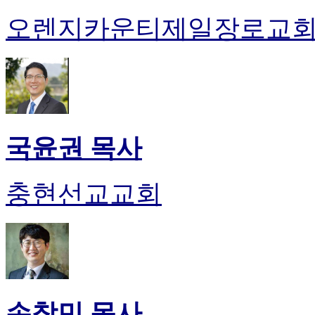
오렌지카운티제일장로교
국윤권 목사
충현선교교회
손창민 목사