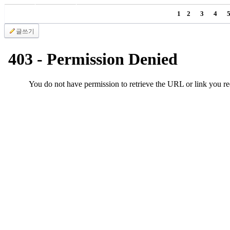
국
1
2
3
4
주
소
글쓰기
야
우
즐
성
비
아
탑-
프
릴
리
지
구
입
발
기
부
전
치