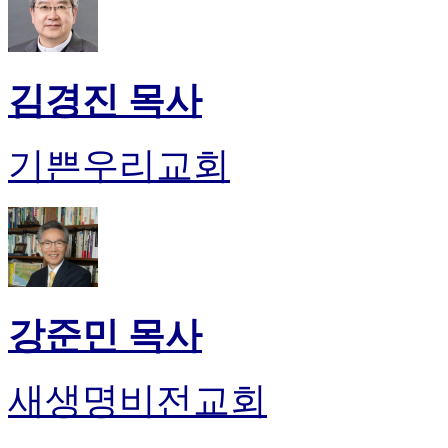
만
남
어
플
김경진 목사
시
알
리
기쁜우리교회
스
후
기
가
평
발
기
부
강준민 목사
진
약
비
새생명비전교회
아
탑-
시