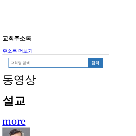
료
약
임
심
중
절
교회주소록
코
리
주소록 더보기
아
e
검색
뉴
스
동영상
신
규
노
제
설교
휴
사
이
more
트
무
료