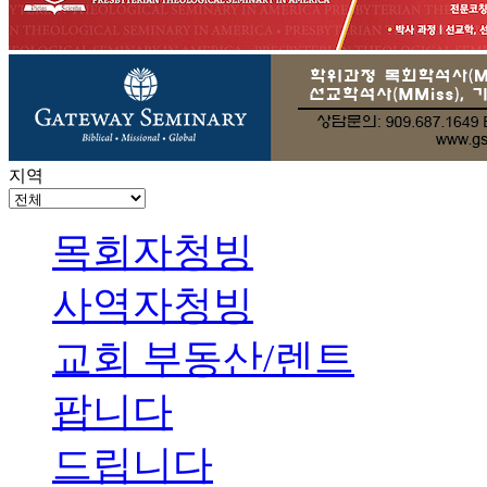
지역
목회자청빙
사역자청빙
교회 부동산/렌트
팝니다
드립니다