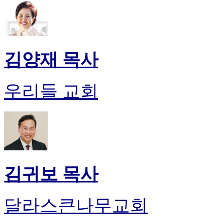
알
리
스
구
입
김양재 목사
돔
클
럽
우리들 교회
DOMCLUB
실
시
간
무
료
채
팅
돔
김귀보 목사
클
럽
DOMCLUB.top
달라스큰나무교회
유
머