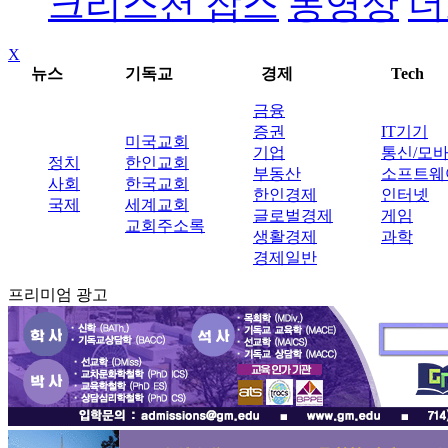
크리스천 잡스
동영상
더
X
뉴스
기독교
경제
Tech
금융
증권
IT기기
미국교회
기업
통신/모
정치
한인교회
부동산
소프트웨
사회
한국교회
한인경제
인터넷
국제
세계교회
글로벌경제
게임
교회주소록
생활경제
과학
경제일반
프리미엄 광고