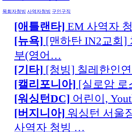
목회자청빙
사역자청빙
구인구직
[애틀랜타]
EM 사역자 
[뉴욕]
[맨하탄 IN2교회
부(영어…
[기타]
[청빙] 칠레한인연
[캘리포니아]
[실로암 로
[워싱턴DC]
어린이, You
[버지니아]
워싱턴 서울장로
사역자 청빙 …