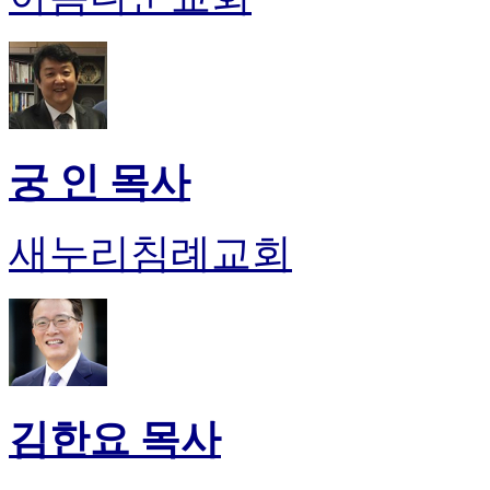
후
기
대
출
후
기
비
궁 인 목사
아
센
터
새누리침례교회
웹
토
끼
미
프
진
후
기
미
김한요 목사
프
진