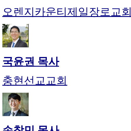
오렌지카운티제일장로교
국윤권 목사
충현선교교회
손창민 목사