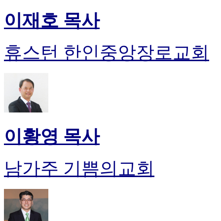
이재호 목사
휴스턴 한인중앙장로교회
이황영 목사
남가주 기쁨의교회