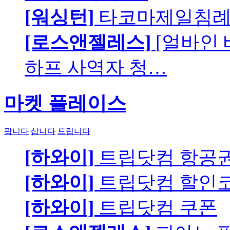
[워싱턴]
타코마제일침례교
[로스앤젤레스]
[얼바인
하프 사역자 청…
마켓 플레이스
팝니다
삽니다
드립니다
[하와이]
트립닷컴 항공
[하와이]
트립닷컴 할인
[하와이]
트립닷컴 쿠폰