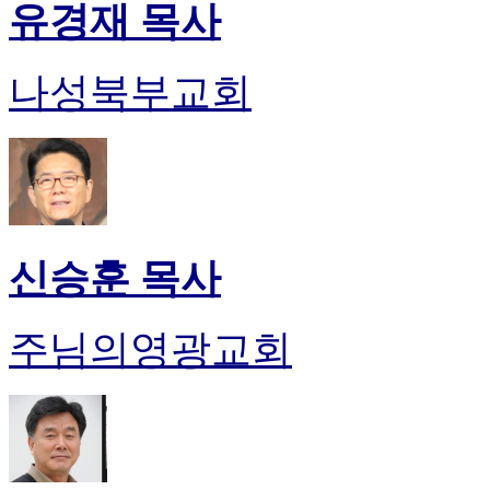
유경재 목사
나성북부교회
신승훈 목사
주님의영광교회