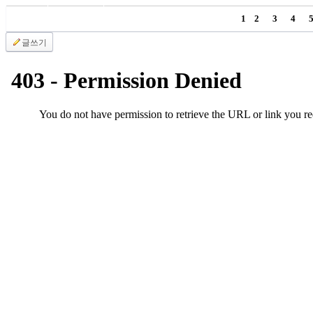
국
1
2
3
4
주
소
글쓰기
야
우
즐
성
비
아
탑-
프
릴
리
지
구
입
발
기
부
전
치