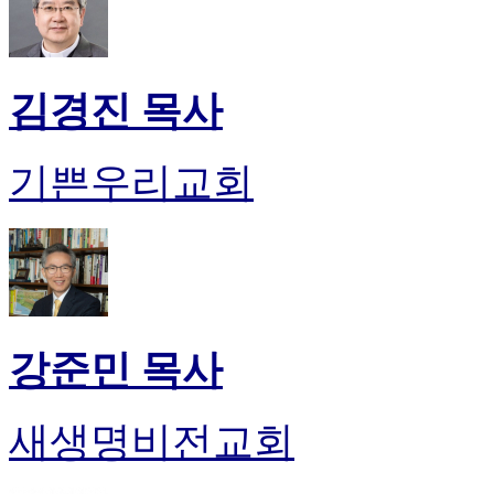
만
남
어
플
김경진 목사
시
알
리
기쁜우리교회
스
후
기
가
평
발
기
부
강준민 목사
진
약
비
새생명비전교회
아
탑-
시