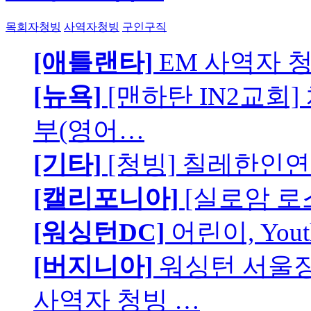
목회자청빙
사역자청빙
구인구직
[애틀랜타]
EM 사역자 
[뉴욕]
[맨하탄 IN2교회
부(영어…
[기타]
[청빙] 칠레한인연
[캘리포니아]
[실로암 로
[워싱턴DC]
어린이, You
[버지니아]
워싱턴 서울장로
사역자 청빙 …