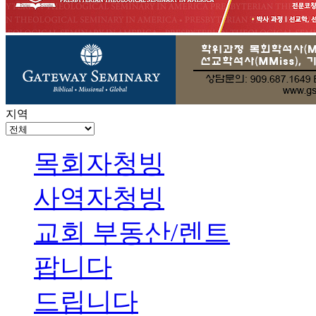
지역
목회자청빙
사역자청빙
교회 부동산/렌트
팝니다
드립니다