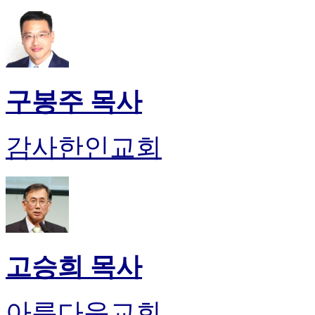
판
북
토
끼
최
신
구봉주 목사
토
렌
트
감사한인교회
사
이
트
순
위
비
아
후
고승희 목사
기
미
프
아름다운교회
진