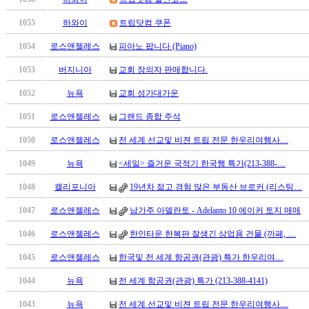
남
찾
1055
하와이
트립닷컴 쿠폰
기
은
1054
로스앤젤레스
피아노 팝니다 (Piano)
꼴
1053
버지니아
교회 장의자 판매합니다.
링
크
1052
뉴욕
교회 성가대가운
밍
키
1051
로스앤젤레스
그랜드 종합 주석
넷
1050
로스앤젤레스
전 세계 선교및 비젼 트립 전문 한우리여행사…
주
소
1049
뉴욕
<세일> 즐거운 국적기 한국행 특가(213-388-…
minky
합
1048
캘리포니아
19년차 젊고 경험 많은 부동산 브로커 (리스팅…
체
1047
로스앤젤레스
남가주 아델란토 - Adelanto 10 에이커 토지 매매
출
장
1046
로스앤젤레스
한인타운 한복판 잘생긴 상업용 건물 (까페, …
안
1045
로스앤젤레스
한국및 전 세계 항공권(관광) 특가 한우리여…
마
러
1044
뉴욕
전 세계 항공권(관광) 특가 (213-388-4141)
브
약
1043
뉴욕
전 세계 선교및 비젼 트립 전문 한우리여행사…