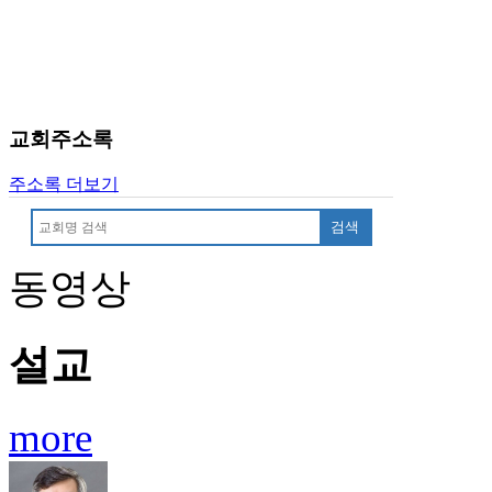
료
약
임
심
중
절
교회주소록
코
리
주소록 더보기
아
e
검색
뉴
스
동영상
신
규
노
제
설교
휴
사
이
more
트
무
료