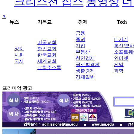
크리스천 잡스
동영상
더
X
뉴스
기독교
경제
Tech
금융
증권
IT기기
미국교회
기업
통신/모
정치
한인교회
부동산
소프트웨
사회
한국교회
한인경제
인터넷
국제
세계교회
글로벌경제
게임
교회주소록
생활경제
과학
경제일반
프리미엄 광고