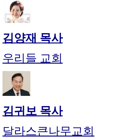
알
리
스
구
입
김양재 목사
돔
클
럽
우리들 교회
DOMCLUB
실
시
간
무
료
채
팅
돔
김귀보 목사
클
럽
DOMCLUB.top
달라스큰나무교회
유
머