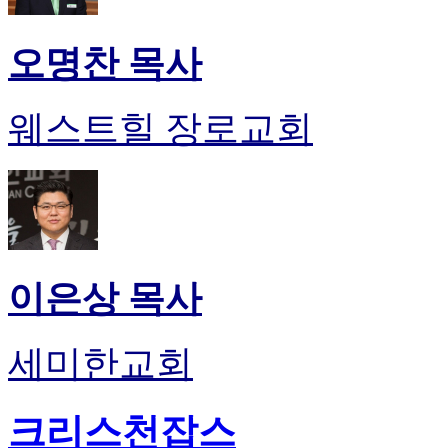
오명찬 목사
웨스트힐 장로교회
이은상 목사
세미한교회
크리스천잡스