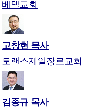
약
베델교회
국
미
국
24
시
간
대
출
고창현 목사
토랜스제일장로교회
김종규 목사