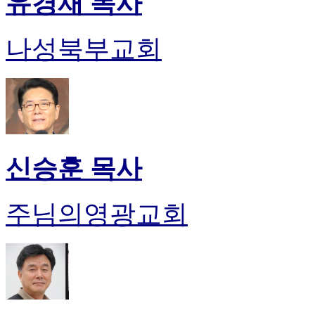
유경재 목사
나성북부교회
신승훈 목사
주님의영광교회