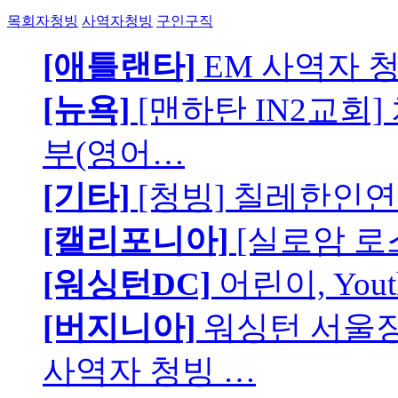
목회자청빙
사역자청빙
구인구직
[애틀랜타]
EM 사역자 
[뉴욕]
[맨하탄 IN2교회
부(영어…
[기타]
[청빙] 칠레한인연
[캘리포니아]
[실로암 로
[워싱턴DC]
어린이, You
[버지니아]
워싱턴 서울장로
사역자 청빙 …