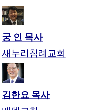
후
기
대
출
후
기
비
궁 인 목사
아
센
터
새누리침례교회
웹
토
끼
미
프
진
후
기
김한요 목사
미
프
진