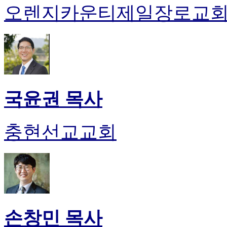
오렌지카운티제일장로교
국윤권 목사
충현선교교회
손창민 목사