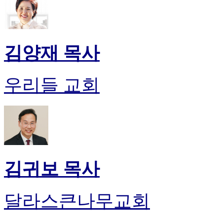
알
리
스
구
입
김양재 목사
돔
클
럽
우리들 교회
DOMCLUB
실
시
간
무
료
채
팅
김귀보 목사
돔
클
럽
달라스큰나무교회
DOMCLUB.top
유
머