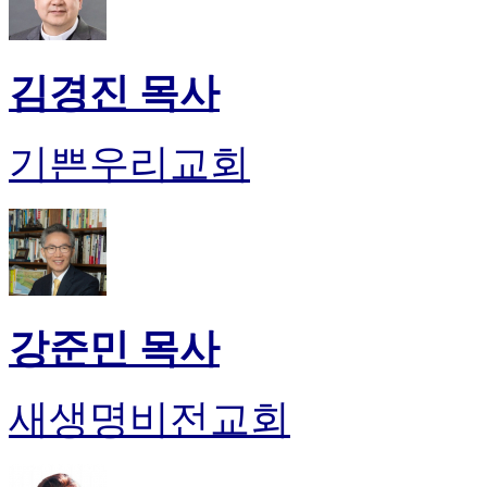
만
남
어
김경진 목사
플
시
알
기쁜우리교회
리
스
후
기
가
평
발
기
강준민 목사
부
진
약
새생명비전교회
비
아
탑-
시