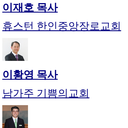
이재호 목사
휴스턴 한인중앙장로교회
이황영 목사
남가주 기쁨의교회