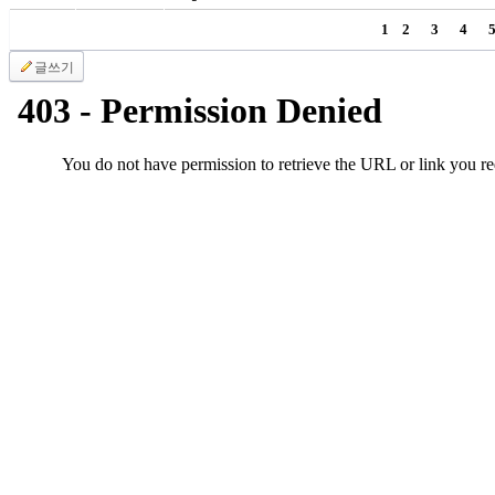
국
1
2
3
4
주
소
글쓰기
야
우
즐
성
비
아
탑-
프
릴
리
지
구
입
발
기
부
전
치