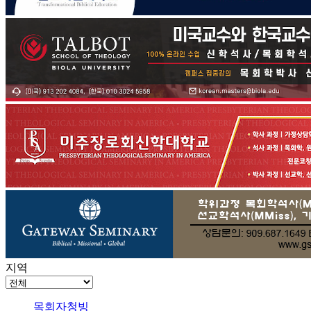
지역
목회자청빙