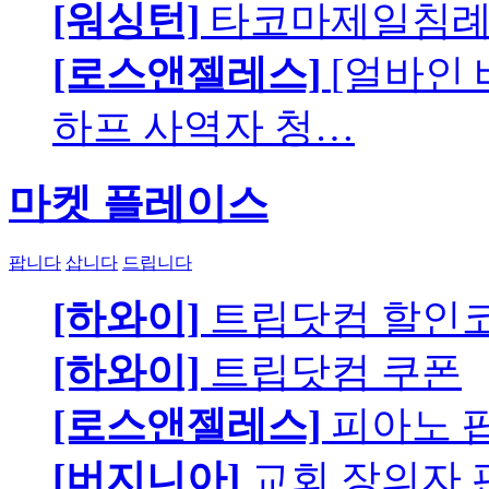
[워싱턴]
타코마제일침례교
[로스앤젤레스]
[얼바인
하프 사역자 청…
마켓 플레이스
팝니다
삽니다
드립니다
[하와이]
트립닷컴 할인
[하와이]
트립닷컴 쿠폰
[로스앤젤레스]
피아노 팝니
[버지니아]
교회 장의자 