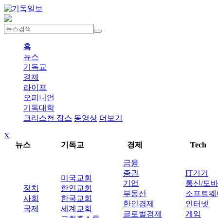
홈
뉴스
기독교
경제
라이프
오피니언
기독대학
크리스천 잡스
동영상
더보기
X
뉴스
기독교
경제
Tech
금융
증권
IT기기
미국교회
기업
통신/모
정치
한인교회
부동산
소프트웨
사회
한국교회
한인경제
인터넷
국제
세계교회
글로벌경제
게임