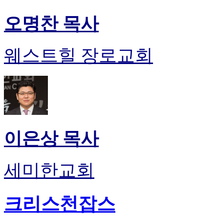
오명찬 목사
웨스트힐 장로교회
이은상 목사
세미한교회
크리스천잡스