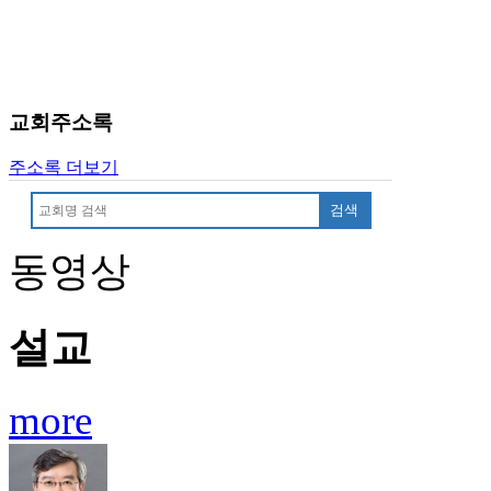
료
약
임
심
중
교회주소록
절
코
리
주소록 더보기
아
검색
e
뉴
스
동영상
신
규
노
설교
제
휴
사
more
이
트
무
료