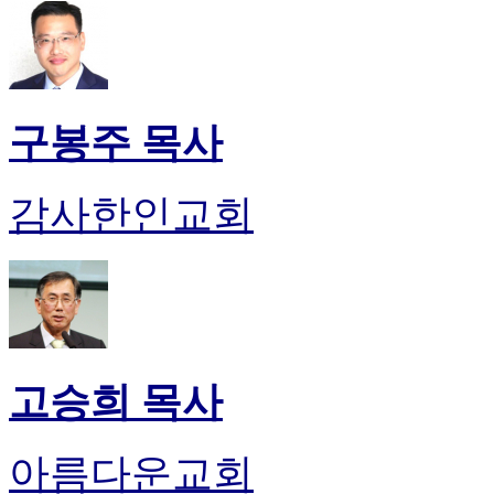
판
북
토
끼
최
구봉주 목사
신
토
렌
감사한인교회
트
사
이
트
순
위
비
아
고승희 목사
후
기
미
프
아름다운교회
진