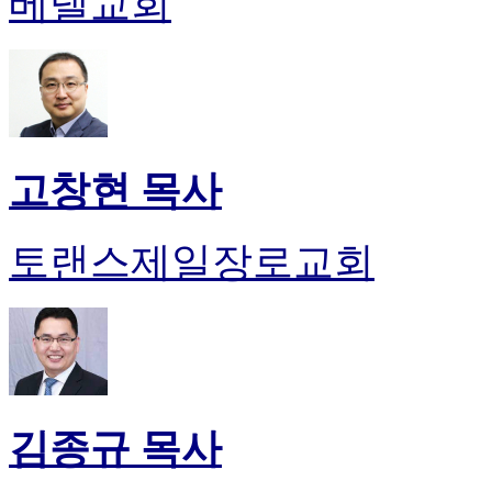
베델교회
약
국
미
국
24
시
간
대
고창현 목사
출
토랜스제일장로교회
김종규 목사