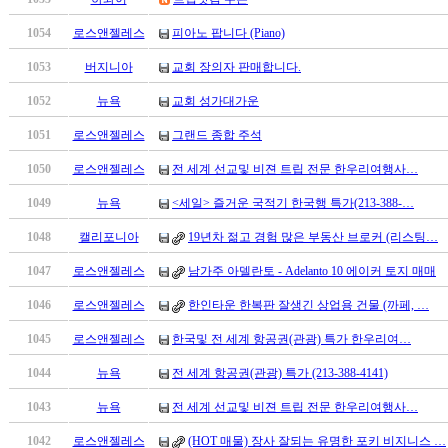
남
찾
1054
로스앤젤레스
피아노 팝니다 (Piano)
기
은
1053
버지니아
교회 장의자 판매합니다.
꼴
1052
뉴욕
교회 성가대가운
링
크
1051
로스앤젤레스
그랜드 종합 주석
밍
키
1050
로스앤젤레스
전 세계 선교및 비젼 트립 전문 한우리여행사…
넷
1049
뉴욕
<세일> 즐거운 국적기 한국행 특가(213-388-…
주
소
1048
캘리포니아
19년차 젊고 경험 많은 부동산 브로커 (리스팅…
minky
합
1047
로스앤젤레스
남가주 아델란토 - Adelanto 10 에이커 토지 매매
체
1046
로스앤젤레스
한인타운 한복판 잘생긴 상업용 건물 (까페, …
출
장
1045
로스앤젤레스
한국및 전 세계 항공권(관광) 특가 한우리여…
안
1044
뉴욕
전 세계 항공권(관광) 특가 (213-388-4141)
마
러
1043
뉴욕
전 세계 선교및 비젼 트립 전문 한우리여행사…
브
약
1042
로스앤젤레스
(HOT 매물) 장사 잘되는 유명한 포키 비지니스 …