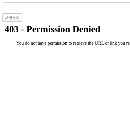
국
주
소
글쓰기
야
우
즐
성
비
아
탑-
프
릴
리
지
구
입
발
기
부
전
치