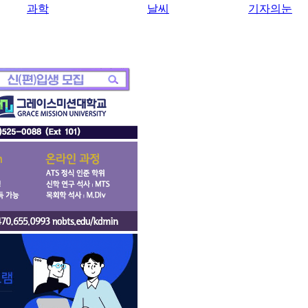
과학
날씨
기자의눈