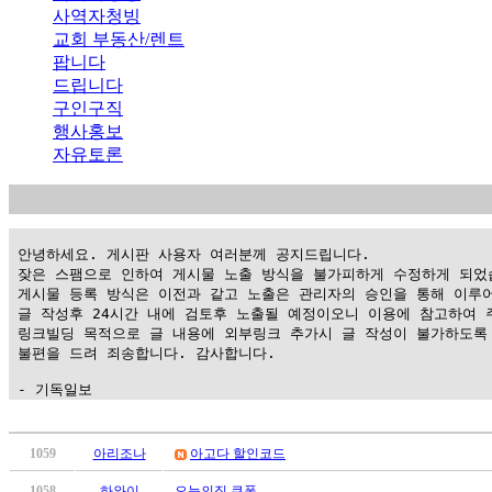
사역자청빙
교회 부동산/렌트
팝니다
드립니다
구인구직
행사홍보
자유토론
 안녕하세요. 게시판 사용자 여러분께 공지드립니다.

 잦은 스팸으로 인하여 게시물 노출 방식을 불가피하게 수정하게 되었습
 게시물 등록 방식은 이전과 같고 노출은 관리자의 승인을 통해 이루어
 글 작성후 24시간 내에 검토후 노출될 예정이오니 이용에 참고하여 주
 링크빌딩 목적으로 글 내용에 외부링크 추가시 글 작성이 불가하도록 
 불편을 드려 죄송합니다. 감사합니다.

 - 기독일보
가
평
1059
아리조나
아고다 할인코드
만
1058
하와이
오늘의집 쿠폰