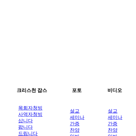
크리스천 잡스
포토
비디오
목회자청빙
설교
설교
사역자청빙
세미나
세미나
삽니다
간증
간증
팝니다
찬양
찬양
드립니다