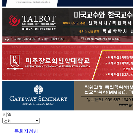
지역
목회자청빙