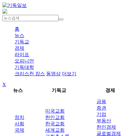
홈
뉴스
기독교
경제
라이프
오피니언
기독대학
크리스천 잡스
동영상
더보기
X
뉴스
기독교
경제
금융
증권
미국교회
기업
정치
한인교회
부동산
사회
한국교회
한인경제
국제
세계교회
글로벌경제