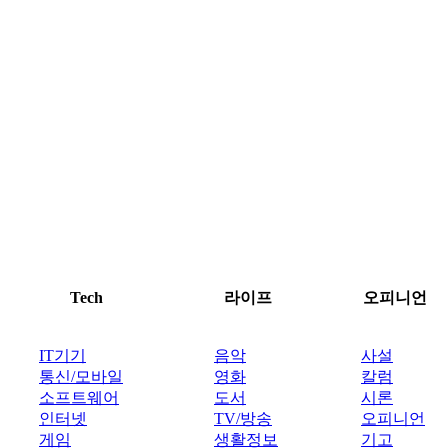
Tech
라이프
오피니언
IT기기
음악
사설
통신/모바일
영화
칼럼
소프트웨어
도서
시론
인터넷
TV/방송
오피니언
게임
생활정보
기고