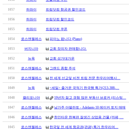
남
찾
1057
하와이
트립닷컴 항공권 할인코드
기
은
1056
하와이
트립닷컴 할인코드
꼴
1055
하와이
트립닷컴 쿠폰
링
크
1054
로스앤젤레스
피아노 팝니다 (Piano)
밍
키
1053
버지니아
교회 장의자 판매합니다.
넷
1052
뉴욕
교회 성가대가운
주
소
1051
로스앤젤레스
그랜드 종합 주석
minky
합
1050
로스앤젤레스
전 세계 선교및 비젼 트립 전문 한우리여행사…
체
1049
뉴욕
<세일> 즐거운 국적기 한국행 특가(213-388-…
출
장
1048
캘리포니아
19년차 젊고 경험 많은 부동산 브로커 (리스팅…
안
1047
로스앤젤레스
남가주 아델란토 - Adelanto 10 에이커 토지 매매
마
러
1046
로스앤젤레스
한인타운 한복판 잘생긴 상업용 건물 (까페, …
브
약
1045
로스앤젤레스
한국및 전 세계 항공권(관광) 특가 한우리여…