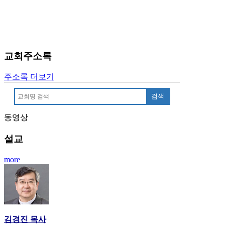
료
약
임
심
중
교회주소록
절
코
리
주소록 더보기
아
검색
e
뉴
스
동영상
신
설교
규
노
more
제
휴
사
이
트
무
김경진 목사
료