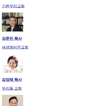
만
기쁜우리교회
남
어
플
시
알
리
강준민 목사
스
후
새생명비전교회
기
가
평
발
기
부
진
김양재 목사
약
우리들 교회
비
아
탑-
시