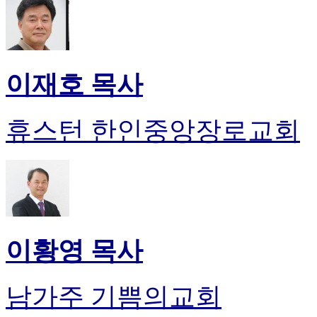
이재호 목사
휴스턴 한인중앙장로교회
이황영 목사
남가주 기쁨의교회