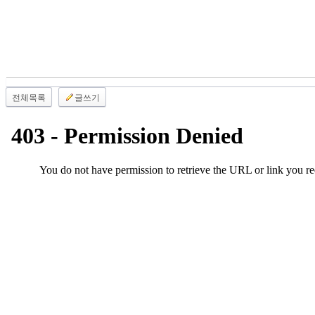
남
찾
기
은
꼴
링
크
전체목록
글쓰기
밍
키
넷
주
소
minky
합
체
출
장
안
마
러
브
약