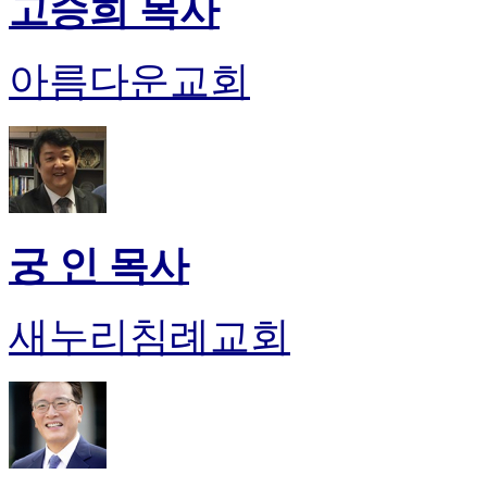
고승희 목사
판
북
토
아름다운교회
끼
최
신
토
렌
트
사
이
궁 인 목사
트
순
위
새누리침례교회
비
아
후
기
미
프
진