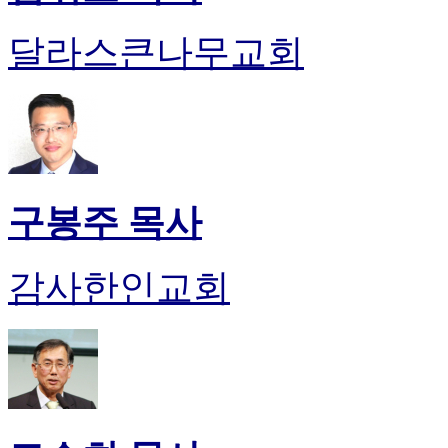
알
리
달라스큰나무교회
스
구
입
돔
클
럽
DOMCLUB
실
구봉주 목사
시
간
무
감사한인교회
료
채
팅
돔
클
럽
DOMCLUB.top
유
머