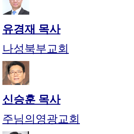
유경재 목사
나성북부교회
신승훈 목사
주님의영광교회