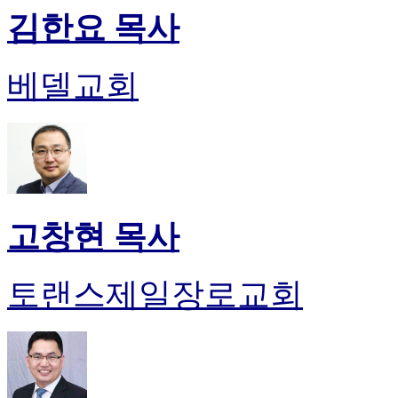
후
김한요 목사
기
대
출
베델교회
후
기
비
아
센
터
웹
토
고창현 목사
끼
미
프
토랜스제일장로교회
진
후
기
미
프
진