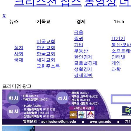
크리스천 잡스
동영상
더
X
뉴스
기독교
경제
Tech
금융
증권
IT기기
미국교회
기업
통신/모
정치
한인교회
부동산
소프트웨
사회
한국교회
한인경제
인터넷
국제
세계교회
글로벌경제
게임
교회주소록
생활경제
과학
경제일반
프리미엄 광고