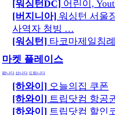
[워싱턴DC]
어린이, You
[버지니아]
워싱턴 서울장로
사역자 청빙 …
[워싱턴]
타코마제일침례교
마켓 플레이스
팝니다
삽니다
드립니다
[하와이]
오늘의집 쿠폰
[하와이]
트립닷컴 항공
[하와이]
트립닷컴 할인