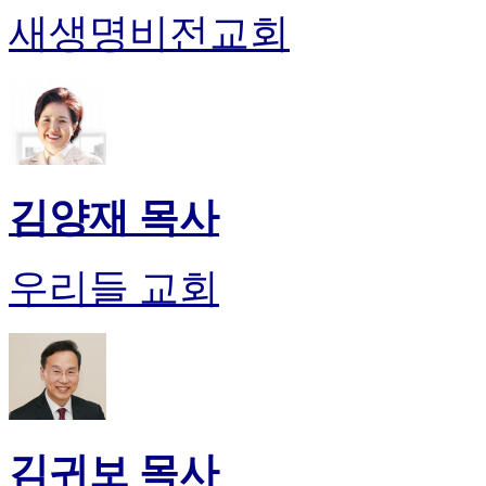
만
새생명비전교회
남
어
플
시
알
리
스
후
김양재 목사
기
가
평
우리들 교회
발
기
부
진
약
비
아
탑-
김귀보 목사
시