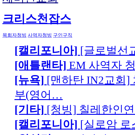
크리스천잡스
목회자청빙
사역자청빙
구인구직
[캘리포니아]
[글로벌선교
[애틀랜타]
EM 사역자 
[뉴욕]
[맨하탄 IN2교회
부(영어…
[기타]
[청빙] 칠레한인연
[캘리포니아]
[실로암 로