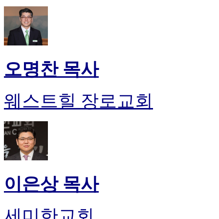
오명찬 목사
웨스트힐 장로교회
이은상 목사
세미한교회