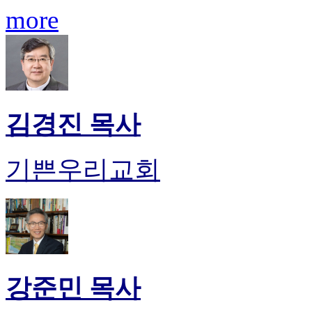
료
more
약
임
심
중
절
코
리
김경진 목사
아
e
뉴
기쁜우리교회
스
신
규
노
제
휴
사
이
강준민 목사
트
무
료