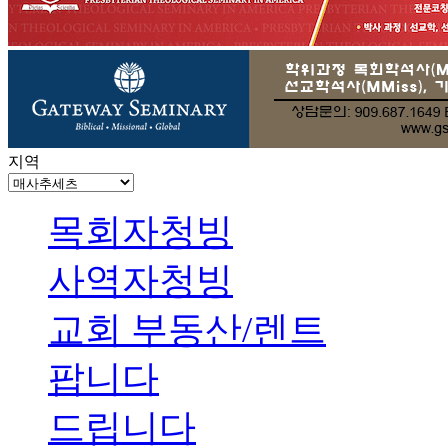
지역
목회자청빙
사역자청빙
교회 부동산/렌트
팝니다
드립니다