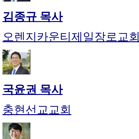
약
국
김종규 목사
미
국
24
시
오렌지카운티제일장로교
간
대
출
국윤권 목사
충현선교교회