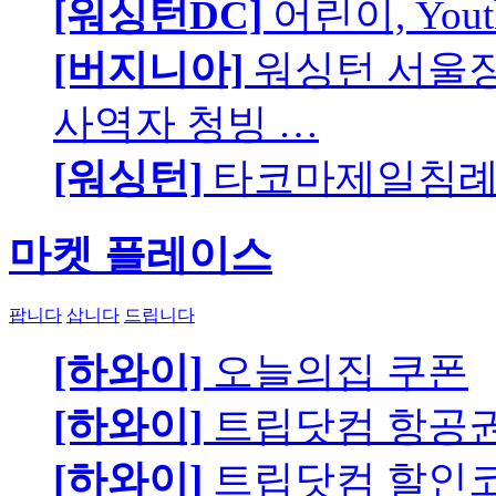
[워싱턴DC]
어린이, You
[버지니아]
워싱턴 서울장로
사역자 청빙 …
[워싱턴]
타코마제일침례교
마켓 플레이스
팝니다
삽니다
드립니다
[하와이]
오늘의집 쿠폰
[하와이]
트립닷컴 항공
[하와이]
트립닷컴 할인