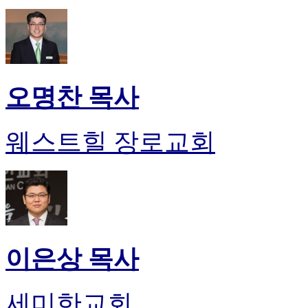
오명찬 목사
웨스트힐 장로교회
이은상 목사
세미한교회