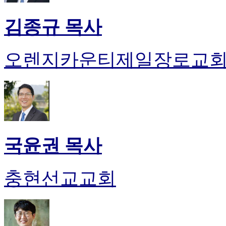
약
국
김종규 목사
미
국
24
시
오렌지카운티제일장로교
간
대
출
국윤권 목사
충현선교교회