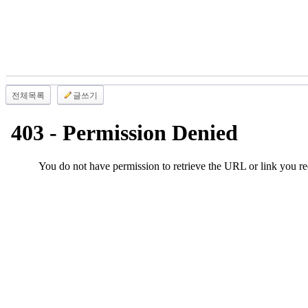
남
찾
기
은
꼴
링
크
전체목록
글쓰기
밍
키
넷
주
소
minky
합
체
출
장
안
마
러
브
약