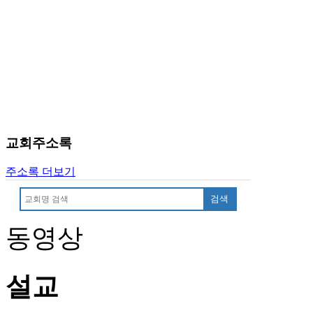
국
주
소
야
우
즐
성
비
아
탑-
교회주소록
프
릴
주소록 더보기
리
지
검색
구
입
동영상
발
기
부
설교
전
치