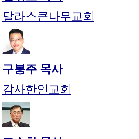
알
리
달라스큰나무교회
스
구
입
돔
클
럽
DOMCLUB
실
구봉주 목사
시
간
무
감사한인교회
료
채
팅
돔
클
럽
DOMCLUB.top
유
머