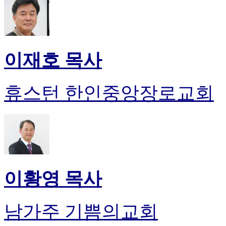
이재호 목사
휴스턴 한인중앙장로교회
이황영 목사
남가주 기쁨의교회