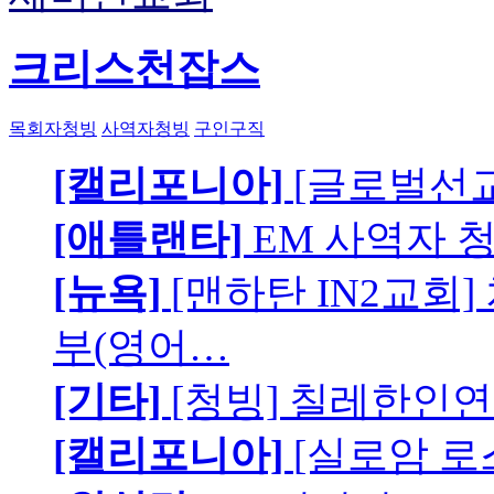
크리스천잡스
목회자청빙
사역자청빙
구인구직
[캘리포니아]
[글로벌선교
[애틀랜타]
EM 사역자 
[뉴욕]
[맨하탄 IN2교회
부(영어…
[기타]
[청빙] 칠레한인연
[캘리포니아]
[실로암 로