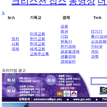
크리스천 잡스
동영상
더
X
뉴스
기독교
경제
Tech
금융
증권
IT기기
미국교회
기업
통신/모
정치
한인교회
부동산
소프트웨
사회
한국교회
한인경제
인터넷
국제
세계교회
글로벌경제
게임
교회주소록
생활경제
과학
경제일반
프리미엄 광고