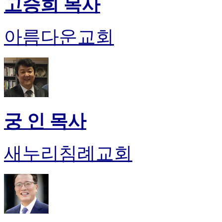
고승희 목사
판
북
토
아름다운교회
끼
최
신
토
렌
트
사
이
궁 인 목사
트
순
위
새누리침례교회
비
아
후
기
미
프
진