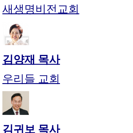
만
새생명비전교회
남
어
플
시
알
리
스
후
김양재 목사
기
가
평
우리들 교회
발
기
부
진
약
비
아
탑-
김귀보 목사
시