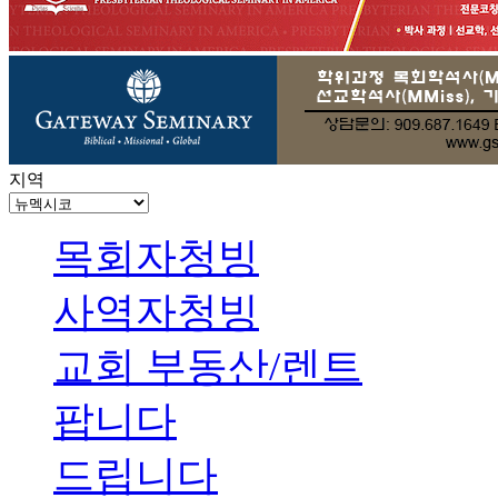
지역
목회자청빙
사역자청빙
교회 부동산/렌트
팝니다
드립니다