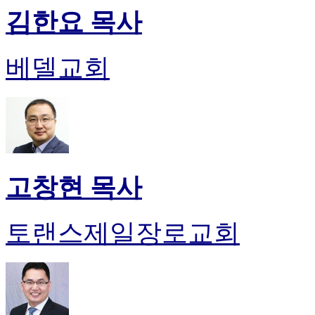
후
김한요 목사
기
대
출
베델교회
후
기
비
아
센
터
웹
토
고창현 목사
끼
미
프
토랜스제일장로교회
진
후
기
미
프
진