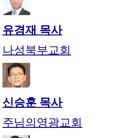
유경재 목사
나성북부교회
신승훈 목사
주님의영광교회