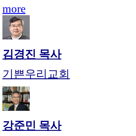
료
more
약
임
심
중
절
코
리
김경진 목사
아
e
뉴
기쁜우리교회
스
신
규
노
제
휴
사
이
강준민 목사
트
무
료