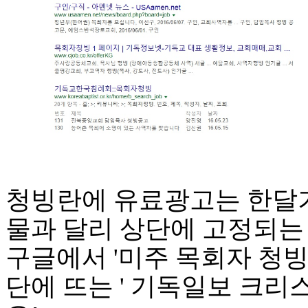
국
주
소
야
우
즐
성
비
아
탑-
프
릴
리
청빙란에 유료광고는 한달기
지
구
물과 달리 상단에 고정되는
입
발
구글에서 '미주 목회자 청빙
기
부
단에 뜨는 ' 기독일보 크
전
치