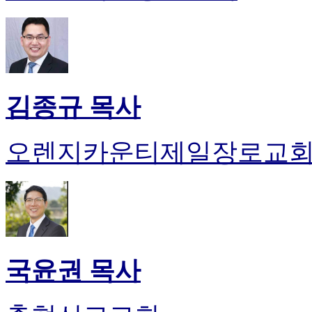
김종규 목사
오렌지카운티제일장로교
국윤권 목사