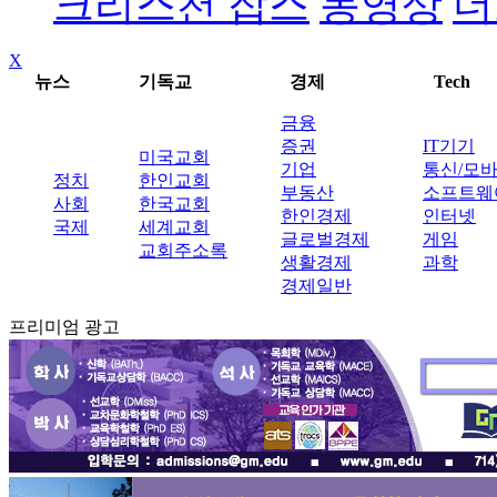
크리스천 잡스
동영상
더
X
뉴스
기독교
경제
Tech
금융
증권
IT기기
미국교회
기업
통신/모
정치
한인교회
부동산
소프트웨
사회
한국교회
한인경제
인터넷
국제
세계교회
글로벌경제
게임
교회주소록
생활경제
과학
경제일반
프리미엄 광고