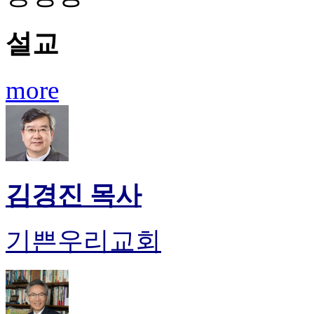
판
북
설교
토
끼
최
more
신
토
렌
트
사
이
트
김경진 목사
순
위
비
기쁜우리교회
아
후
기
미
프
진