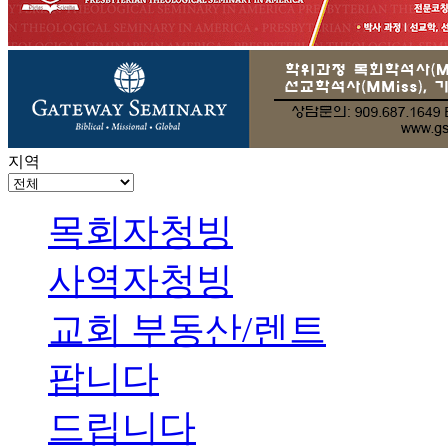
지역
목회자청빙
사역자청빙
교회 부동산/렌트
팝니다
드립니다