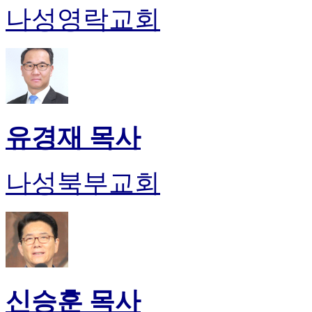
나성영락교회
유경재 목사
나성북부교회
신승훈 목사