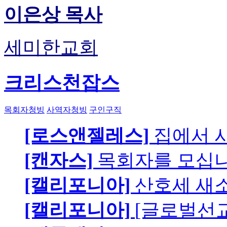
이은상 목사
세미한교회
크리스천잡스
목회자청빙
사역자청빙
구인구직
[로스앤젤레스]
집에서 
[캔자스]
목회자를 모십니
[캘리포니아]
산호세 새
[캘리포니아]
[글로벌선교