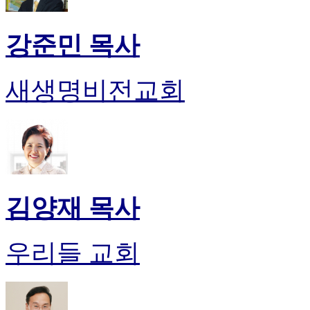
후
기
대
강준민 목사
출
후
기
새생명비전교회
비
아
센
터
웹
토
끼
미
김양재 목사
프
진
후
우리들 교회
기
미
프
진