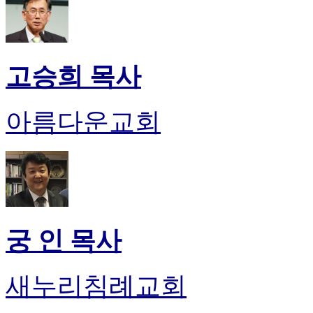
고승희 목사
아름다운교회
궁 인 목사
새누리침례교회