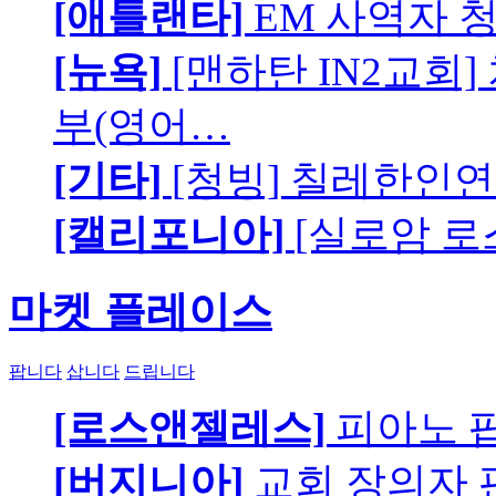
[애틀랜타]
EM 사역자 
[뉴욕]
[맨하탄 IN2교회
부(영어…
[기타]
[청빙] 칠레한인연
[캘리포니아]
[실로암 로
마켓 플레이스
팝니다
삽니다
드립니다
[로스앤젤레스]
피아노 팝니
[버지니아]
교회 장의자 