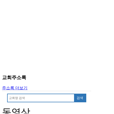
알
리
스
구
입
돔
클
럽
DOMCLUB
실
시
간
무
료
채
교회주소록
팅
돔
주소록 더보기
클
럽
검색
DOMCLUB.top
유
동영상
머