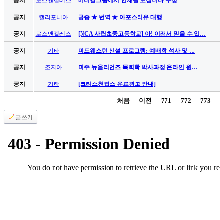
공지
로스앤젤레스
메디컬그룹에서 인재를 모십니다-수정
만
공지
캘리포니아
공증 ★ 번역 ★ 아포스티유 대행
남
어
공지
로스앤젤레스
[NCA 사립초중고등학교] 아! 이래서 믿을 수 있…
플
시
공지
기타
미드웨스턴 신설 프로그램: 예배학 석사 및 …
알
공지
조지아
미주 뉴올리언즈 목회학 박사과정 온라인 원…
리
스
공지
기타
[크리스천잡스 유료광고 안내]
후
기
처음
이전
771
772
773
가
글쓰기
평
발
기
부
진
약
비
아
탑-
시