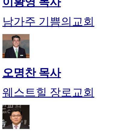
이황영 목사
남가주 기쁨의교회
오명찬 목사
웨스트힐 장로교회