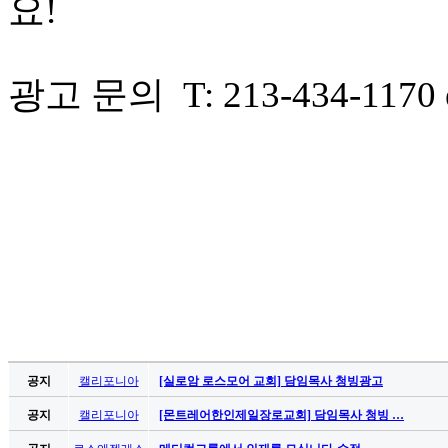
요!
료
약
임
심
광고 문의 T: 213-434-1170 em
중
절
코
리
아
e
뉴
스
신
규
노
제
휴
사
이
공지
캘리포니아
[실로암 로스모어 교회] 담임목사 청빙광고
트
공지
캘리포니아
[몬트레어한인제일장로교회] 담임목사 청빙 …
무
료