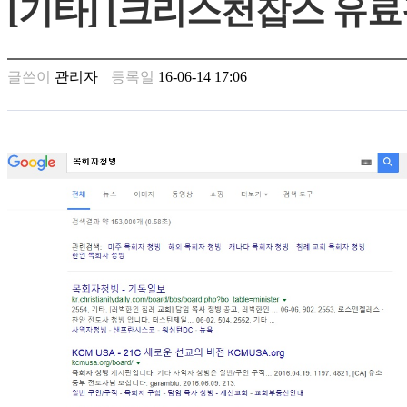
[기타] [크리스천잡스 유료
남
찾
기
은
글쓴이
관리자
등록일
16-06-14 17:06
꼴
링
크
밍
키
넷
주
소
minky
합
체
출
장
안
마
러
브
약