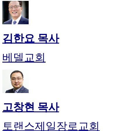
김한요 목사
베델교회
고창현 목사
토랜스제일장로교회