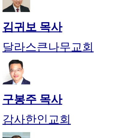
약
국
미
국
김귀보 목사
24
시
간
달라스큰나무교회
대
출
구봉주 목사
감사한인교회