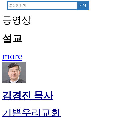
후
검색
기
대
동영상
출
후
기
설교
비
아
센
터
more
웹
토
끼
미
프
진
후
김경진 목사
기
미
프
기쁜우리교회
진