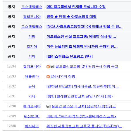
만
공지
로스앤젤레스
메디컬그룹에서 인재를 모십니다-수정
남
어
공지
캘리포니아
공증 ★ 번역 ★ 아포스티유 대행
플
공지
로스앤젤레스
[NCA 사립초중고등학교] 아! 이래서 믿을 수 있…
시
알
공지
기타
미드웨스턴 신설 프로그램: 예배학 석사 및 …
리
공지
조지아
미주 뉴올리언즈 목회학 박사과정 온라인 원…
스
후
공지
기타
[크리스천잡스 유료광고 안내]
기
가
12694
캘리포니아
[글로벌선교교회] 2대 담임목사 청빙 공고
평
12693
애틀랜타
EM 사역자 청빙
발
기
12692
뉴욕
[맨하탄 IN2교회] 차세대총괄, 영유아부(한어…
부
12691
기타
[청빙] 칠레한인연합교회 전임 사역자 (1명)
진
약
12690
캘리포니아
[실로암 로스모어 교회] 담임목사 청빙광고
비
아
12689
워싱턴DC
어린이, Youth 사역자 청빙- 올네이션스 교회 -
탑-
12688
버지니아
워싱턴 서울장로교회 교육국 풀타임 (Full-Time)…
시