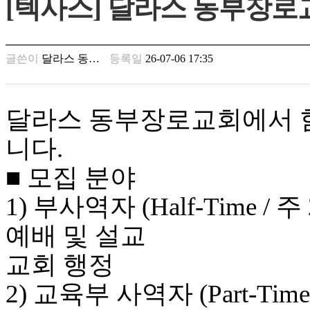
[텍사스] 달라스 동부장로
남
찾
기
은
글쓴이
달라스 동…
등록일
26-07-06 17:35
꼴
링
크
밍
달라스 동부장로교회에서 
키
넷
니다.
주
소
■ 모집 분야
minky
합
1) 부사역자 (Half-Time / 
체
출
예배 및 설교
장
안
교회 행정
마
러
2) 교육부 사역자 (Part-Time
브
약