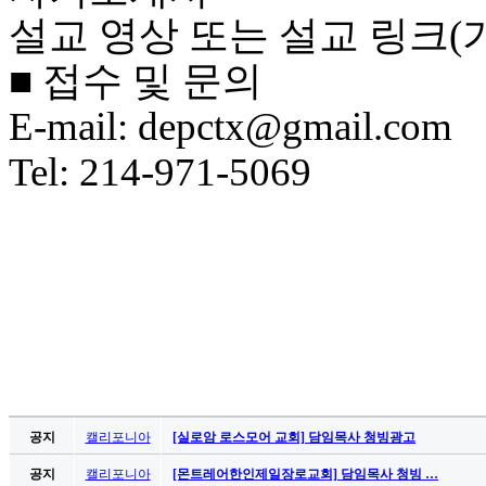
료
설교 영상 또는 설교 링크(
약
임
■ 접수 및 문의
심
중
E-mail: depctx@gmail.com
절
코
Tel: 214-971-5069
리
아
e
뉴
스
신
규
노
제
휴
사
이
트
공지
캘리포니아
[실로암 로스모어 교회] 담임목사 청빙광고
무
공지
캘리포니아
[몬트레어한인제일장로교회] 담임목사 청빙 …
료