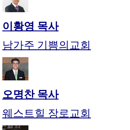
이황영 목사
남가주 기쁨의교회
오명찬 목사
웨스트힐 장로교회