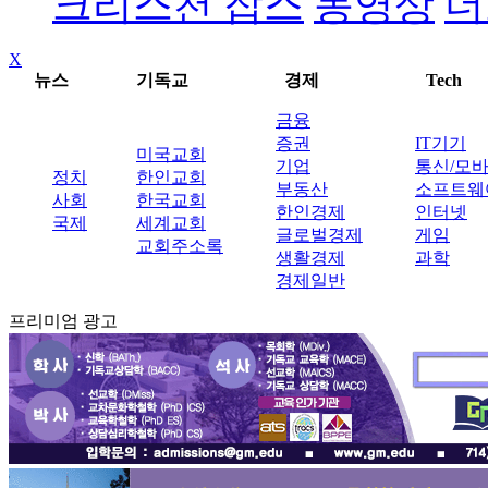
크리스천 잡스
동영상
더
X
뉴스
기독교
경제
Tech
금융
증권
IT기기
미국교회
기업
통신/모
정치
한인교회
부동산
소프트웨
사회
한국교회
한인경제
인터넷
국제
세계교회
글로벌경제
게임
교회주소록
생활경제
과학
경제일반
프리미엄 광고