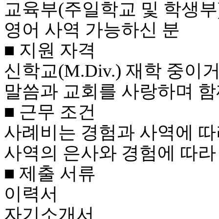
교육부(주일학교 및 학생부
국
주
영어 사역 가능하신 분
소
야
■ 지원 자격
우
즐
신학교(M.Div.) 재학 중
성
비
말씀과 교회를 사랑하며 함
아
탑-
■ 근무 조건
프
릴
사례비는 경험과 사역에 
리
지
사역의 은사와 경험에 따라
구
입
■ 제출 서류
발
기
이력서
부
전
자기소개서
치