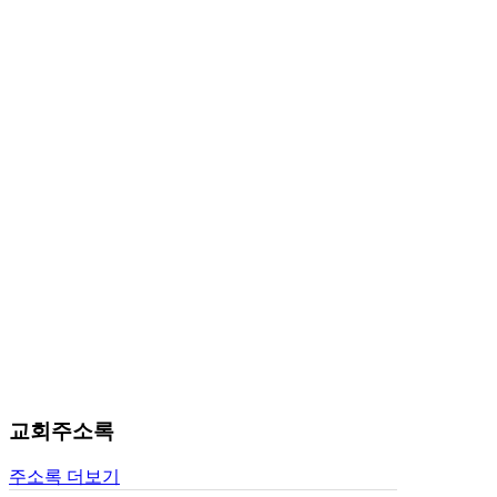
판
북
토
끼
최
신
토
렌
트
사
이
트
순
위
비
아
후
기
교회주소록
미
프
주소록 더보기
진