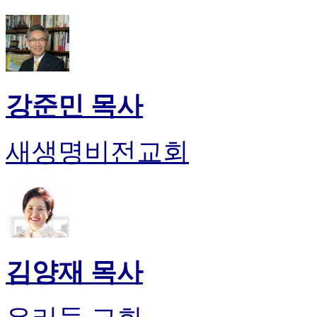
약
국
미
국
24
시
간
강준민 목사
대
출
새생명비전교회
김양재 목사