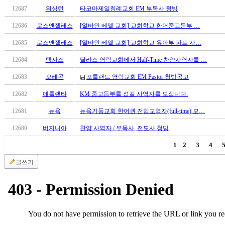
알
12687
워싱턴
타코마제일침례교회 EM 부목사 청빙
리
스
12686
로스앤젤레스
[얼바인 베델 교회] 교회학교 한어중고등부 …
구
12685
로스앤젤레스
[얼바인 베델 교회] 교회학교 유아부 파트 사…
입
돔
12684
텍사스
달라스 영락교회에서 Half-Time 찬양사역자를 …
클
12683
오레곤
포틀랜드 영락교회 EM Pastor 청빙공고
럽
DOMCLUB
12682
애틀랜타
KM 중고등부를 섬길 사역자를 모십니다.
실
시
12681
뉴욕
뉴욕기둥교회 한어권 전임교역자(full-time) 모…
간
12680
버지니아
찬양 사역자 / 부목사, 전도사 청빙
무
료
1
2
3
4
채
팅
글쓰기
돔
클
럽
DOMCLUB.top
유
머