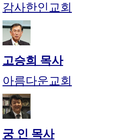
감사한인교회
고승희 목사
아름다운교회
궁 인 목사