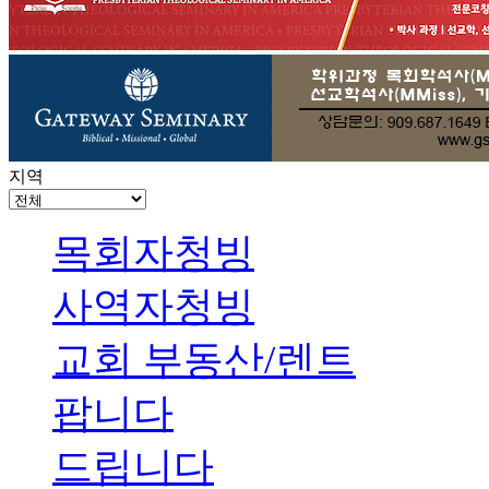
지역
목회자청빙
사역자청빙
교회 부동산/렌트
팝니다
드립니다