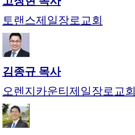
고창현 목사
토랜스제일장로교회
김종규 목사
오렌지카운티제일장로교