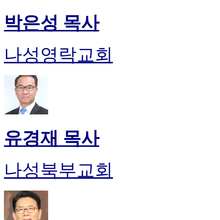
박은성 목사
나성영락교회
유경재 목사
나성북부교회