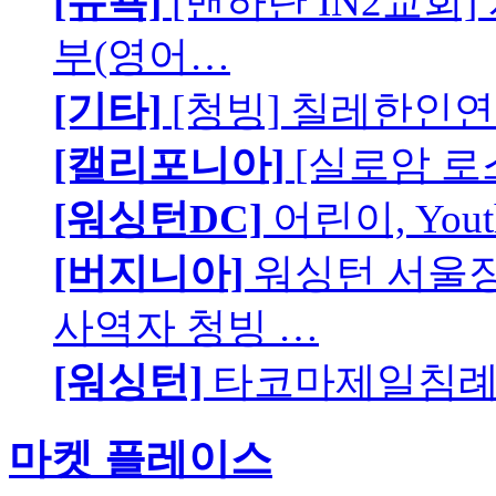
[뉴욕]
[맨하탄 IN2교회
부(영어…
[기타]
[청빙] 칠레한인연
[캘리포니아]
[실로암 로
[워싱턴DC]
어린이, You
[버지니아]
워싱턴 서울장로
사역자 청빙 …
[워싱턴]
타코마제일침례교
마켓 플레이스