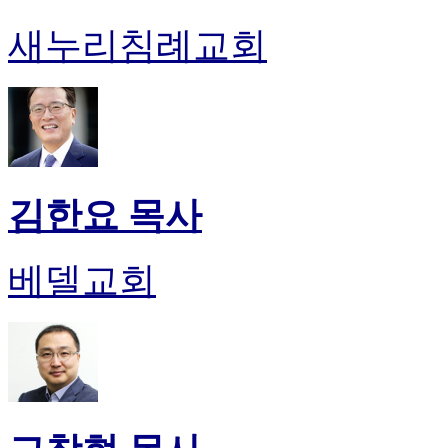
새누리침례교회
김한요 목사
베델교회