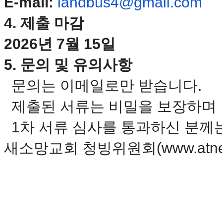
E-mail:
landbus4@gmail.com
만
남
4. 제출 마감
어
플
2026년 7월 15일
시
알
5. 문의 및 유의사항
리
스
문의는 이메일로만 받습니다.
후
기
제출된 서류는 비밀을 보장하며
가
평
1차 서류 심사를 통과하신 분께
발
기
새소망교회 청빙위원회(www.atnew
부
진
약
비
아
탑-
시