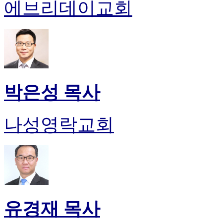
에브리데이교회
박은성 목사
나성영락교회
유경재 목사