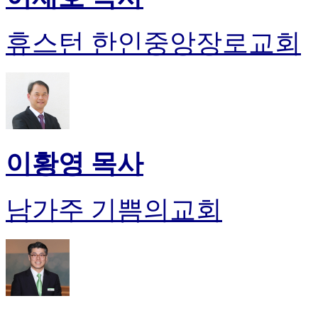
휴스턴 한인중앙장로교회
이황영 목사
남가주 기쁨의교회