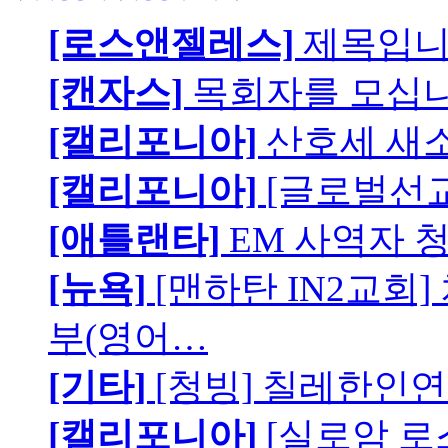
[로스앤젤레스]
제목입
[캔자스]
목회자를 모십니
[캘리포니아]
산호세 새
[캘리포니아]
[글로벌선교
[애틀랜타]
EM 사역자 
[뉴욕]
[맨하탄 IN2교회
부(영어…
[기타]
[청빙] 칠레한인연
[캘리포니아]
[실로암 로