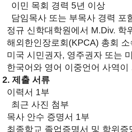
이민 목회 경력 5년 이상
국
주
담임목사 또는 부목사 경력 포
소
야
정규 신학대학원에서 M.Div. 
우
즐
해외한인장로회(KPCA) 총회 
성
비
미국 시민권자, 영주권자 또는 
아
탑-
한국어와 영어 이중언어 사역이 
프
릴
2. 제출 서류
리
지
이력서 1부
구
입
최근 사진 첨부
발
기
목사 안수 증명서 1부
부
전
최종학교 졸업증명서 및 학위증명
치