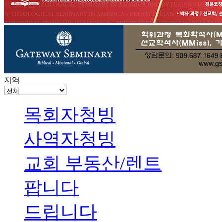
지역
목회자청빙
사역자청빙
교회 부동산/렌트
팝니다
드립니다