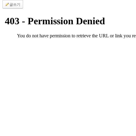
후
글쓰기
기
대
출
후
기
비
아
센
터
웹
토
끼
미
프
진
후
기
미
프
진