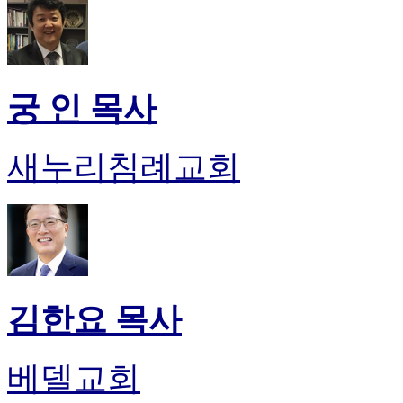
궁 인 목사
새누리침례교회
김한요 목사
베델교회