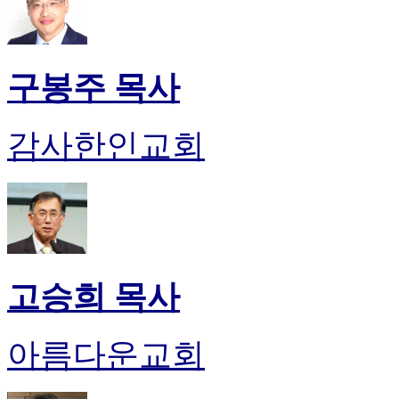
구봉주 목사
감사한인교회
고승희 목사
아름다운교회