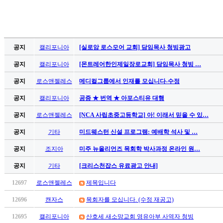
알
리
스
구
입
공지
캘리포니아
[실로암 로스모어 교회] 담임목사 청빙광고
돔
공지
캘리포니아
[몬트레어한인제일장로교회] 담임목사 청빙 …
클
럽
공지
로스앤젤레스
메디컬그룹에서 인재를 모십니다-수정
DOMCLUB
실
공지
캘리포니아
공증 ★ 번역 ★ 아포스티유 대행
시
공지
로스앤젤레스
[NCA 사립초중고등학교] 아! 이래서 믿을 수 있…
간
무
공지
기타
미드웨스턴 신설 프로그램: 예배학 석사 및 …
료
채
공지
조지아
미주 뉴올리언즈 목회학 박사과정 온라인 원…
팅
공지
기타
[크리스천잡스 유료광고 안내]
돔
클
12697
로스앤젤레스
제목입니다
럽
12696
캔자스
목회자를 모십니다. (수정 재공고)
DOMCLUB.top
유
12695
캘리포니아
산호세 새소망교회 영유아부 사역자 청빙
머