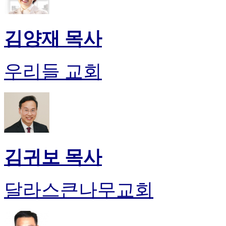
김양재 목사
우리들 교회
김귀보 목사
달라스큰나무교회