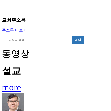
약
국
미
국
교회주소록
24
시
주소록 더보기
간
대
검색
출
동영상
설교
more