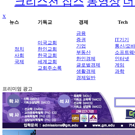
크리스천 잡스
동영상
더
X
뉴스
기독교
경제
Tech
금융
증권
IT기기
미국교회
기업
통신/모
정치
한인교회
부동산
소프트웨
사회
한국교회
한인경제
인터넷
국제
세계교회
글로벌경제
게임
교회주소록
생활경제
과학
경제일반
프리미엄 광고