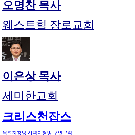
오명찬 목사
웨스트힐 장로교회
이은상 목사
세미한교회
크리스천잡스
목회자청빙
사역자청빙
구인구직