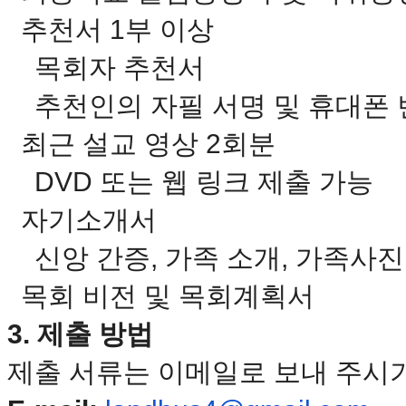
료
추천서 1부 이상
약
임
목회자 추천서
심
중
추천인의 자필 서명 및 휴대폰 
절
코
최근 설교 영상 2회분
리
아
DVD 또는 웹 링크 제출 가능
e
뉴
스
자기소개서
신
규
신앙 간증, 가족 소개, 가족사진
노
제
목회 비전 및 목회계획서
휴
사
3. 제출 방법
이
트
제출 서류는 이메일로 보내 주시
무
료