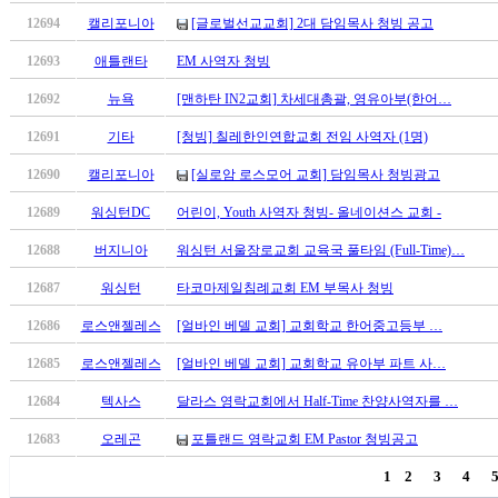
판
12694
캘리포니아
[글로벌선교교회] 2대 담임목사 청빙 공고
북
12693
애틀랜타
EM 사역자 청빙
토
끼
12692
뉴욕
[맨하탄 IN2교회] 차세대총괄, 영유아부(한어…
최
신
12691
기타
[청빙] 칠레한인연합교회 전임 사역자 (1명)
토
12690
캘리포니아
[실로암 로스모어 교회] 담임목사 청빙광고
렌
트
12689
워싱턴DC
어린이, Youth 사역자 청빙- 올네이션스 교회 -
사
12688
버지니아
워싱턴 서울장로교회 교육국 풀타임 (Full-Time)…
이
트
12687
워싱턴
타코마제일침례교회 EM 부목사 청빙
순
위
12686
로스앤젤레스
[얼바인 베델 교회] 교회학교 한어중고등부 …
비
12685
로스앤젤레스
[얼바인 베델 교회] 교회학교 유아부 파트 사…
아
후
12684
텍사스
달라스 영락교회에서 Half-Time 찬양사역자를 …
기
미
12683
오레곤
포틀랜드 영락교회 EM Pastor 청빙공고
프
1
2
3
4
진