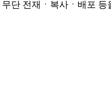
무단 전재ㆍ복사ㆍ배포 등을