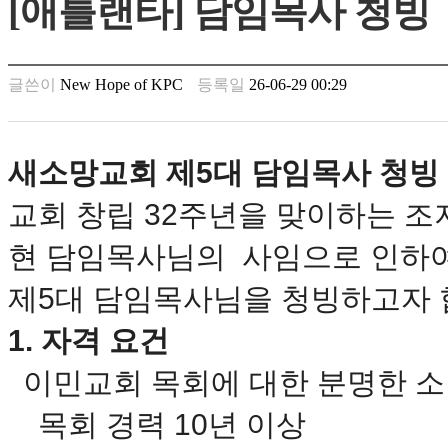
[애틀랜타] 담임목사 청빙
남
찾
기
은
글쓴이
New Hope of KPC
등록일
26-06-29 00:29
꼴
링
크
밍
새소망교회 제5대 담임목사 청빙
키
넷
교회 창립 32주년을 맞이하는 조지
주
소
현 담임목사님의 사임으로 인하여
minky
합
제5대 담임목사님을 청빙하고자 
체
출
1. 자격 요건
장
안
이민교회 목회에 대한 분명한 소
마
러
목회 경력 10년 이상
브
약