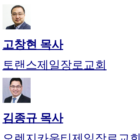
고창현 목사
토랜스제일장로교회
김종규 목사
오렌지카운티제일장로교