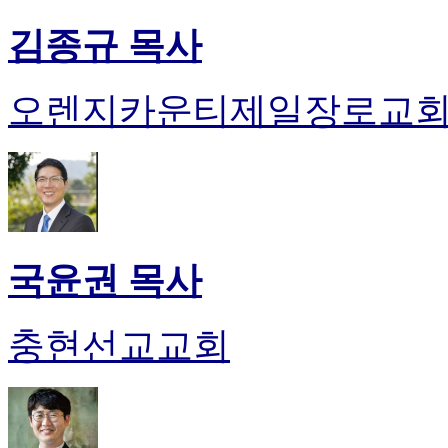
김종규 목사
오렌지카운티제일장로교
국윤권 목사
충현선교교회