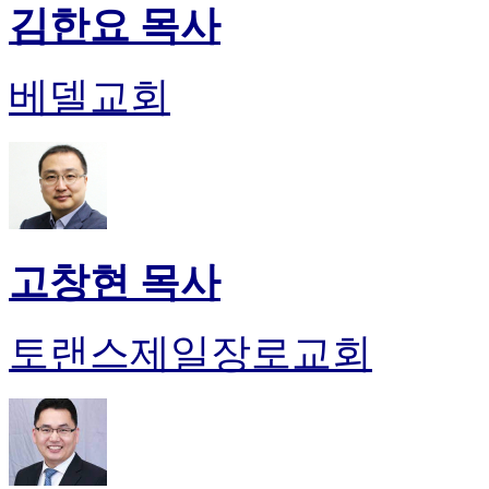
김한요 목사
베델교회
고창현 목사
토랜스제일장로교회