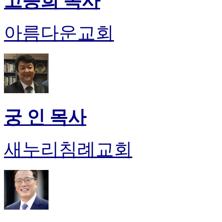
고승희 목사
아름다운교회
궁 인 목사
새누리침례교회