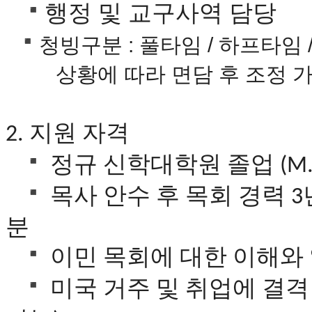
브
행정 및
교구사역 담
당
약
국
청빙구분 : 풀타임 / 하프타임
주
소
상황에 따라 면담 후 조정 가
야
우
즐
성
지원
자격
2.
비
아
정규
신학대학원
졸업
(M.
탑-
프
목사
안수
후
목회
경력
릴
3
리
지
분
구
입
이민
목회에
대한
이해와
발
기
미국
거주
및
취업에
결격
부
전