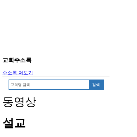
진
약
국
미
국
24
시
간
대
교회주소록
출
주소록 더보기
검색
동영상
설교