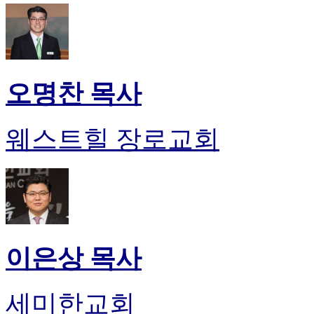
오명찬 목사
웨스트힐 장로교회
이은상 목사
세미한교회