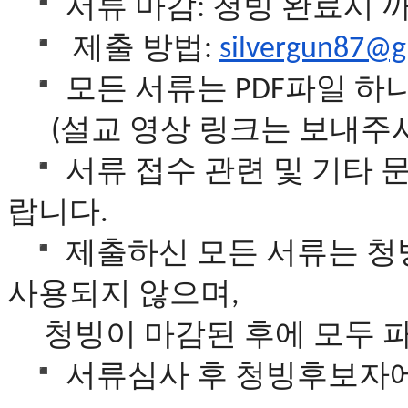
서류
마감
: 청빙 완료시
무
료
제출
방법
만
:
silvergun87@g
남
모든
서류는
파일
하
어
PDF
플
시
설교
영상
링크는
보내주
(
알
리
서류
접수
관련
및
기타
스
후
랍니다
.
기
가
제출하신
모든
서류는
청
평
발
사용되지
않으며
,
기
부
청빙이
마감된
후에
모두
진
약
서류심사
후
청빙후보자
비
아
탑-