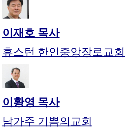
이재호 목사
휴스턴 한인중앙장로교회
이황영 목사
남가주 기쁨의교회