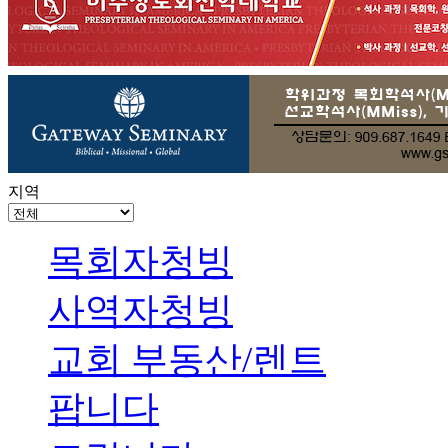
지역
목회자청빙
사역자청빙
교회 부동산/렌트
팝니다