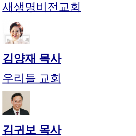
새생명비전교회
김양재 목사
우리들 교회
김귀보 목사