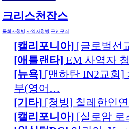
크리스천잡스
목회자청빙
사역자청빙
구인구직
[캘리포니아]
[글로벌선교
[애틀랜타]
EM 사역자 
[뉴욕]
[맨하탄 IN2교회
부(영어…
[기타]
[청빙] 칠레한인연
[캘리포니아]
[실로암 로