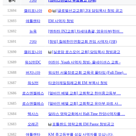
공지
기타
[크리스천잡스 유료광고 안내]
유
머
12694
캘리포니아
[글로벌선교교회] 2대 담임목사 청빙 공고
판
북
12693
애틀랜타
EM 사역자 청빙
토
12692
뉴욕
[맨하탄 IN2교회] 차세대총괄, 영유아부(한어…
끼
최
12691
기타
[청빙] 칠레한인연합교회 전임 사역자 (1명)
신
12690
캘리포니아
[실로암 로스모어 교회] 담임목사 청빙광고
토
렌
12689
워싱턴DC
어린이, Youth 사역자 청빙- 올네이션스 교회 -
트
사
12688
버지니아
워싱턴 서울장로교회 교육국 풀타임 (Full-Time)…
이
12687
워싱턴
타코마제일침례교회 EM 부목사 청빙
트
순
12686
로스앤젤레스
[얼바인 베델 교회] 교회학교 한어중고등부 …
위
비
12685
로스앤젤레스
[얼바인 베델 교회] 교회학교 유아부 파트 사…
아
12684
텍사스
달라스 영락교회에서 Half-Time 찬양사역자를 …
후
기
12683
오레곤
포틀랜드 영락교회 EM Pastor 청빙공고
미
12682
애틀랜타
KM 중고등부를 섬길 사역자를 모십니다.
프