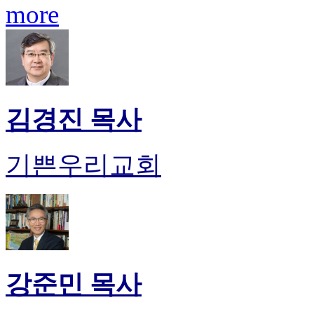
more
김경진 목사
기쁜우리교회
강준민 목사