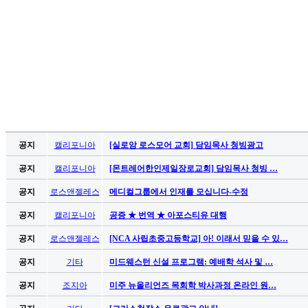
시
알
리
스
구
입
돔
클
럽
DOMCLUB
공지
캘리포니아
[실로암 로스모어 교회] 담임목사 청빙광고
실
시
공지
캘리포니아
[몬트레어한인제일장로교회] 담임목사 청빙 …
간
공지
로스앤젤레스
메디컬그룹에서 인재를 모십니다-수정
무
료
공지
캘리포니아
공증 ★ 번역 ★ 아포스티유 대행
채
공지
로스앤젤레스
[NCA 사립초중고등학교] 아! 이래서 믿을 수 있…
팅
돔
공지
기타
미드웨스턴 신설 프로그램: 예배학 석사 및 …
클
럽
공지
조지아
미주 뉴올리언즈 목회학 박사과정 온라인 원…
DOMCLUB.top