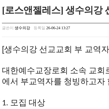
만
[로스앤젤레스] 생수의강
남
찾
기
은
글쓴이
생수의강
등록일
26-06-24 13:27
꼴
링
크
밍
[생수의강
선교교회
부 교역
키
넷
주
소
대한예수교장로회
소속
교회
minky
합
체
에서
부교역자
를
청빙하고자
출
장
안
마
모집
대상
1.
러