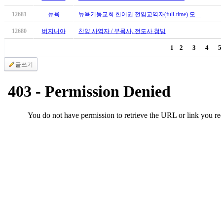
진
12681
뉴욕
뉴욕기둥교회 한어권 전임교역자(full-time) 모…
후
기
12680
버지니아
찬양 사역자 / 부목사, 전도사 청빙
대
1
2
3
4
출
후
글쓰기
기
비
아
센
터
웹
토
끼
미
프
진
후
기
미
프