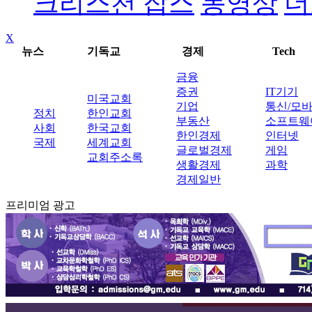
크리스천 잡스
동영상
더
X
뉴스
기독교
경제
Tech
금융
증권
IT기기
미국교회
기업
통신/모
정치
한인교회
부동산
소프트웨
사회
한국교회
한인경제
인터넷
국제
세계교회
글로벌경제
게임
교회주소록
생활경제
과학
경제일반
프리미엄 광고