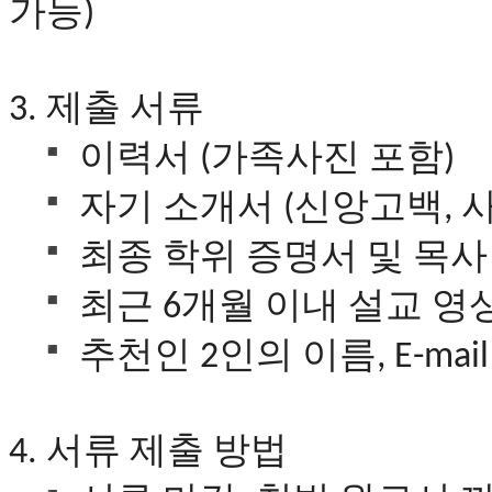
가능
)
치
료
약
임
제출
서류
3.
심
중
이력서
가족사진
포함
(
)
절
코
자기
소개서
신앙고백
리
(
,
아
최종
학위
증명서
및
목사
e
뉴
스
최근
개월
이내
설교
영
6
신
규
추천인
인의
이름
2
, E-mai
노
제
휴
사
서류
제출
방법
4.
이
트