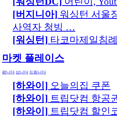
[워싱턴DC]
어린이, You
[버지니아]
워싱턴 서울장로
사역자 청빙 …
[워싱턴]
타코마제일침례교
마켓 플레이스
팝니다
삽니다
드립니다
[하와이]
오늘의집 쿠폰
[하와이]
트립닷컴 항공
[하와이]
트립닷컴 할인