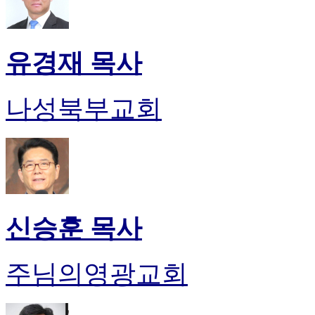
유경재 목사
나성북부교회
신승훈 목사
주님의영광교회