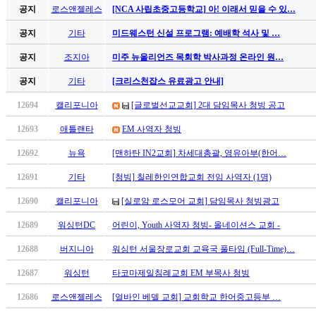
공지
로스앤젤레스
[NCA 사립초중고등학교] 아! 이래서 믿을 수 있…
공지
기타
미드웨스턴 신설 프로그램: 예배학 석사 및 …
공지
조지아
미주 뉴올리언즈 목회학 박사과정 온라인 원…
공지
기타
[크리스천잡스 유료광고 안내]
12694
캘리포니아
[글로벌선교교회] 2대 담임목사 청빙 공고
12693
애틀랜타
EM 사역자 청빙
12692
뉴욕
[맨하탄 IN2교회] 차세대총괄, 영유아부(한어…
12691
기타
[청빙] 칠레한인연합교회 전임 사역자 (1명)
12690
캘리포니아
[실로암 로스모어 교회] 담임목사 청빙광고
12689
워싱턴DC
어린이, Youth 사역자 청빙- 올네이션스 교회 -
12688
버지니아
워싱턴 서울장로교회 교육국 풀타임 (Full-Time)…
12687
워싱턴
타코마제일침례교회 EM 부목사 청빙
12686
로스앤젤레스
[얼바인 베델 교회] 교회학교 한어중고등부 …