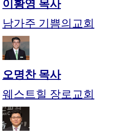
이황영 목사
남가주 기쁨의교회
오명찬 목사
웨스트힐 장로교회