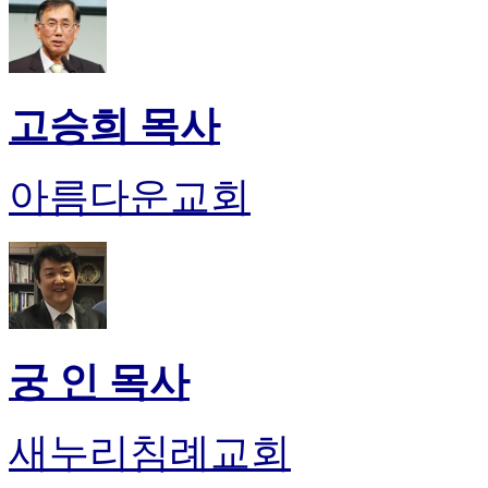
고승희 목사
아름다운교회
궁 인 목사
새누리침례교회