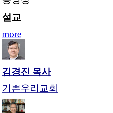
설교
more
김경진 목사
기쁜우리교회