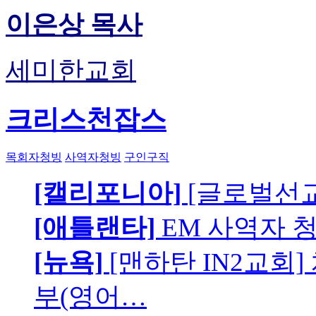
이은상 목사
세미한교회
크리스천잡스
목회자청빙
사역자청빙
구인구직
[캘리포니아]
[글로벌선교
[애틀랜타]
EM 사역자 
[뉴욕]
[맨하탄 IN2교회
부(영어…