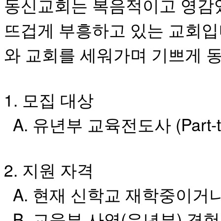
동신교회는 복음적이고 영감
후
기
뜨겁게 부흥하고 있는 교회입
대
출
후
와 교회를 세워가며 기쁘게 
기
비
아
센
1. 모집 대상
터
웹
A. 유년부 교육전도사 (Part-t
토
끼
미
프
진
2.
지원 자격
후
기
A. 현재 신학교 재학중이거
미
프
B. 교육부 사역(유년부) 경
진