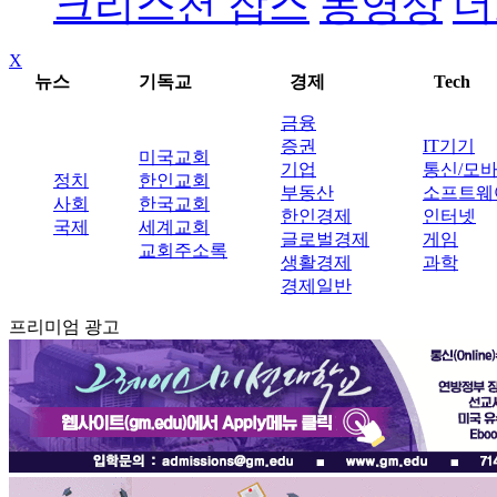
크리스천 잡스
동영상
더
X
뉴스
기독교
경제
Tech
금융
증권
IT기기
미국교회
기업
통신/모
정치
한인교회
부동산
소프트웨
사회
한국교회
한인경제
인터넷
국제
세계교회
글로벌경제
게임
교회주소록
생활경제
과학
경제일반
프리미엄 광고