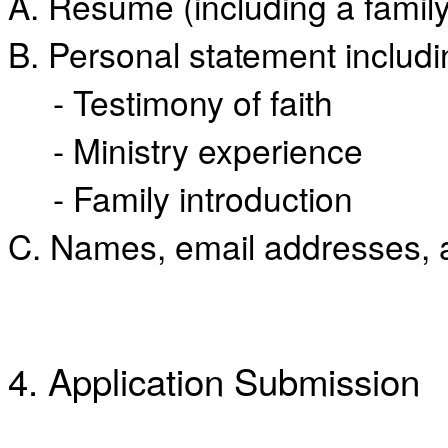
A. Resume (including a famil
만
남
B. Personal statement includi
어
플
- Testimony of faith
시
알
- Ministry experience
리
스
- Family introduction
후
기
가
C.
Names, email addresses, 
평
발
기
부
진
약
4. Application Submission
비
아
탑-
시