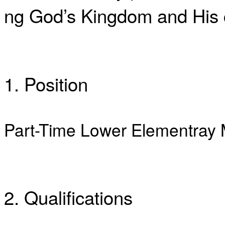
국
ng God’s Kingdom and His 
주
소
야
우
즐
성
1. Position
비
아
탑-
프
Part-Time Lower Elementray 
릴
리
지
구
입
발
기
2.
Qualifications
부
전
치