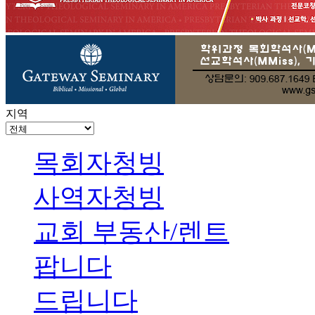
지역
목회자청빙
사역자청빙
교회 부동산/렌트
팝니다
드립니다