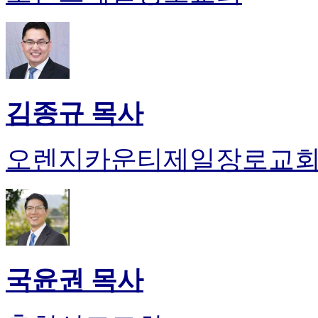
김종규 목사
오렌지카운티제일장로교
국윤권 목사