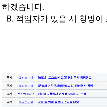
.
하겠습니다
B.
적임자가
있을
시
청빙이
공지
캘리포니아
[실로암 로스모어 교회] 담임목사 청빙광고
공지
캘리포니아
[몬트레어한인제일장로교회] 담임목사 청빙 …
공지
로스앤젤레스
메디컬그룹에서 인재를 모십니다-수정
공지
캘리포니아
공증 ★ 번역 ★ 아포스티유 대행