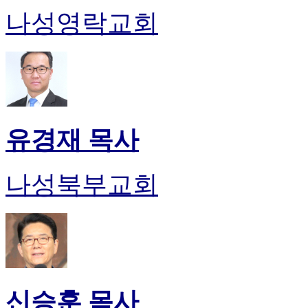
나성영락교회
유경재 목사
나성북부교회
신승훈 목사