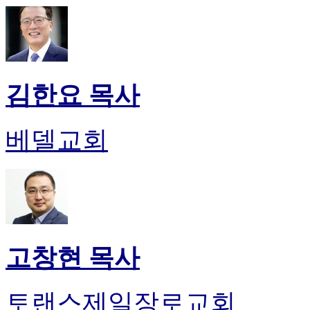
김한요 목사
베델교회
고창현 목사
토랜스제일장로교회