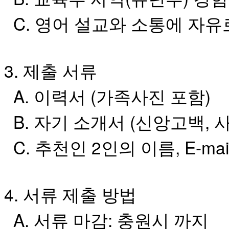
약
국
C. 영어 설교와 소통에 자
미
국
24
시
3. 제출 서류
간
대
출
A. 이력서 (가족사진 포함)
B. 자기 소개서 (신앙고백,
C
. 추천인 2인의 이름, E-ma
4. 서류 제출 방법
A. 서류 마감: 충원시 까지