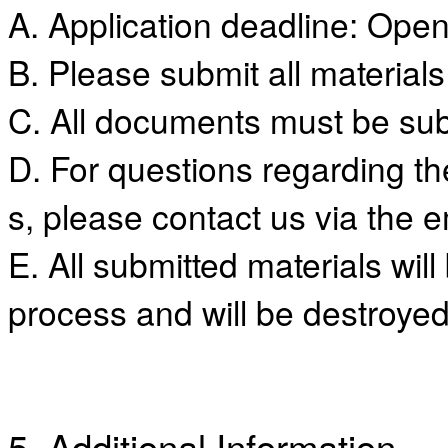
A. Application deadline: Open u
알
리
스
B. Please submit all materials
구
입
C. All documents must be sub
돔
클
D. For questions regarding the
럽
DOMCLUB
실
s, please contact us via the 
시
간
E. All submitted materials wil
무
료
process and will be destroyed
채
팅
돔
클
럽
DOMCLUB.top
유
5. Additional Information
머