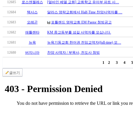
12685
로스앤젤레스
[얼바인 베델 교회] 교회학교 유아부 파트 사…
12684
텍사스
달라스 영락교회에서 Half-Time 찬양사역자를 …
12683
오레곤
포틀랜드 영락교회 EM Pastor 청빙공고
12682
애틀랜타
KM 중고등부를 섬길 사역자를 모십니다.
12681
뉴욕
뉴욕기둥교회 한어권 전임교역자(full-time) 모…
12680
버지니아
찬양 사역자 / 부목사, 전도사 청빙
1
2
3
4
글쓰기