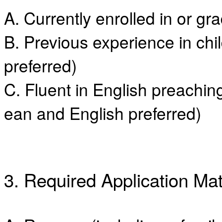
료
A. Currently enrolled in or g
약
임
심
B. Previous experience in chi
중
절
preferred)
코
리
C. Fluent in English preachin
아
e
뉴
ean and English preferred)
스
신
규
노
제
휴
3. Required Application Mat
사
이
트
무
료