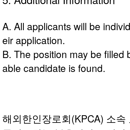
판
북
토
A. All applicants will be indivi
끼
최
신
eir application.
토
렌
B. The position may be filled b
트
사
able candidate is found.
이
트
순
위
비
아
후
기
해외한인장로회(KPCA) 소속 교
미
프
진