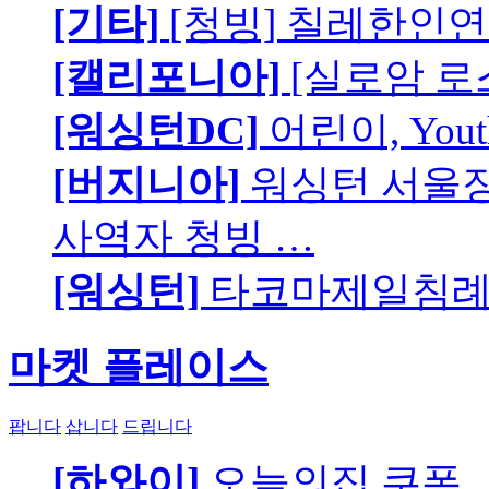
[기타]
[청빙] 칠레한인연
[캘리포니아]
[실로암 로
[워싱턴DC]
어린이, You
[버지니아]
워싱턴 서울장로
사역자 청빙 …
[워싱턴]
타코마제일침례교
마켓 플레이스
팝니다
삽니다
드립니다
[하와이]
오늘의집 쿠폰