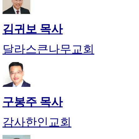
김귀보 목사
달라스큰나무교회
구봉주 목사
감사한인교회