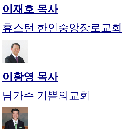
이재호 목사
휴스턴 한인중앙장로교회
이황영 목사
남가주 기쁨의교회