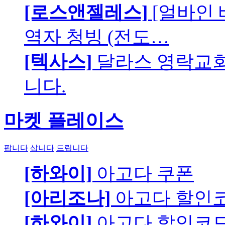
[로스앤젤레스]
[얼바인 
역자 청빙 (전도…
[텍사스]
달라스 영락교회에
니다.
마켓 플레이스
팝니다
삽니다
드립니다
[하와이]
아고다 쿠폰
[아리조나]
아고다 할인
[하와이]
아고다 할인코