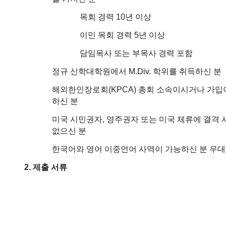
마
러
목회 경력 10년 이상
브
이민 목회 경력 5년 이상
약
국
담임목사 또는 부목사 경력 포함
주
소
정규 신학대학원에서 M.Div. 학위를 취득하신 분
야
해외한인장로회(KPCA) 총회 소속이시거나 가입
우
하신 분
즐
성
미국 시민권자, 영주권자 또는 미국 체류에 결격
비
없으신 분
아
탑-
한국어와 영어 이중언어 사역이 가능하신 분 우대
프
릴
2. 제출 서류
리
이력서 1부
지
구
최근 사진 첨부
입
발
목사 안수 증명서 1부