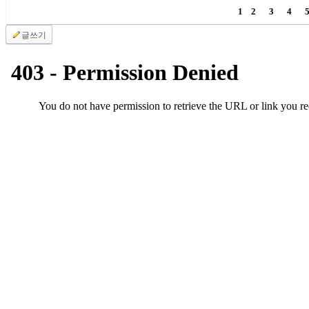
비
1
2
3
4
아
탑-
글쓰기
시
알
리
스
구
입
돔
클
럽
DOMCLUB
실
시
간
무
료
채
팅
돔
클