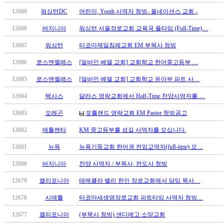
4. 제출 마감
이
12689
워싱턴DC
어린이, Youth 사역자 청빙- 올네이션스 교회 -
트
2026년 7월 15일
무
12688
버지니아
워싱턴 서울장로교회 교육국 풀타임 (Full-Time)…
료
5. 문의 및 유의사항
12687
워싱턴
타코마제일침례교회 EM 부목사 청빙
만
문의는 이메일로만 받습니다.
남
12686
로스앤젤레스
[얼바인 베델 교회] 교회학교 한어중고등부 …
어
제출된 서류는 비밀을 보장하며 반환하지 않습니
12685
로스앤젤레스
[얼바인 베델 교회] 교회학교 유아부 파트 사…
플
시
1차 서류 심사를 통과하신 분께는 개별적으로 통
12684
텍사스
달라스 영락교회에서 Half-Time 찬양사역자를 …
알
립니다.
리
12683
오레곤
포틀랜드 영락교회 EM Pastor 청빙공고
스
새소망교회 청빙위원회(www.atnewhope.org)
12682
애틀랜타
KM 중고등부를 섬길 사역자를 모십니다.
후
기
12681
뉴욕
뉴욕기둥교회 한어권 전임교역자(full-time) 모…
가
12680
버지니아
찬양 사역자 / 부목사, 전도사 청빙
평
발
12679
캘리포니아
테메큘라 밸리 한인 장로교회에서 담임 목사…
기
부
12678
시애틀
타코마새생명장로교회 파트타임 사역자 청빙…
진
12677
캘리포니아
(부목사 청빙) 샌디에고 소망교회
약