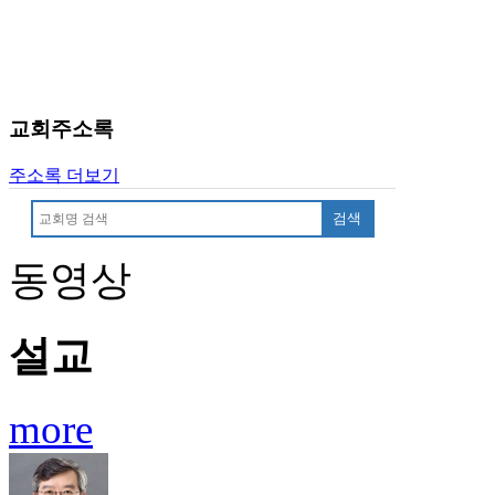
럽
DOMCLUB.top
유
머
판
교회주소록
북
토
주소록 더보기
끼
최
검색
신
토
동영상
렌
트
사
설교
이
트
순
위
more
비
아
후