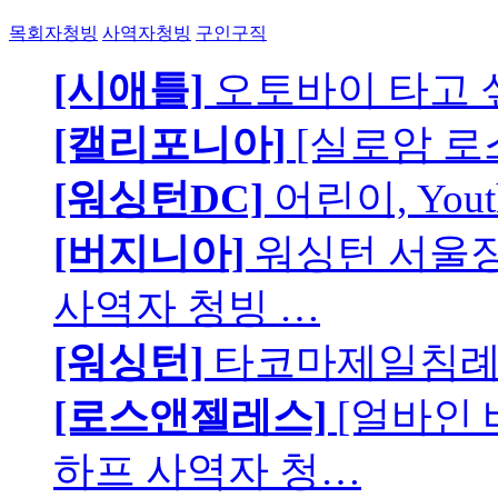
목회자청빙
사역자청빙
구인구직
[시애틀]
오토바이 타고 
[캘리포니아]
[실로암 로
[워싱턴DC]
어린이, You
[버지니아]
워싱턴 서울장로
사역자 청빙 …
[워싱턴]
타코마제일침례교
[로스앤젤레스]
[얼바인
하프 사역자 청…