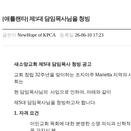
가
평
[애틀랜타] 제5대 담임목사님을 청빙
만
남
찾
글쓴이
NewHope of KPCA
등록일
26-06-10 17:23
기
은
꼴
링
크
새소망교회 제5대 담임목사 청빙 공고
밍
키
교회 창립 32주년을 맞이하는 조지아주 Marietta 지역의
넷
회는
주
현 담임목사님의 사임으로 인하여, 아래와 같이
소
minky
제5대 담임목사님을 청빙하고자 합니다.
합
체
1. 자격 요건
출
장
이민교회 목회에 대한 분명한 소명 의식과 신학적
안
을 가지신 분