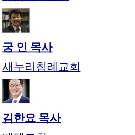
궁 인 목사
새누리침례교회
김한요 목사