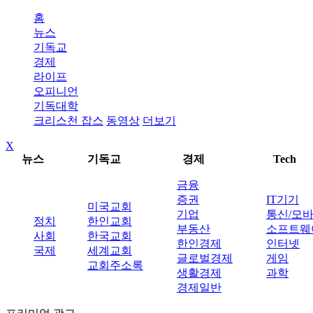
홈
뉴스
기독교
경제
라이프
오피니언
기독대학
크리스천 잡스
동영상
더보기
X
뉴스
기독교
경제
Tech
금융
증권
IT기기
미국교회
기업
통신/모
정치
한인교회
부동산
소프트웨
사회
한국교회
한인경제
인터넷
국제
세계교회
글로벌경제
게임
교회주소록
생활경제
과학
경제일반