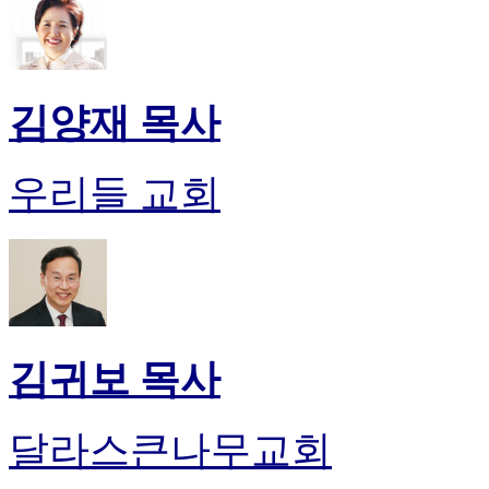
기
미
프
진
약
김양재 목사
국
미
국
우리들 교회
24
시
간
대
출
김귀보 목사
달라스큰나무교회