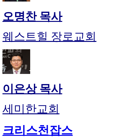
오명찬 목사
웨스트힐 장로교회
이은상 목사
세미한교회
크리스천잡스