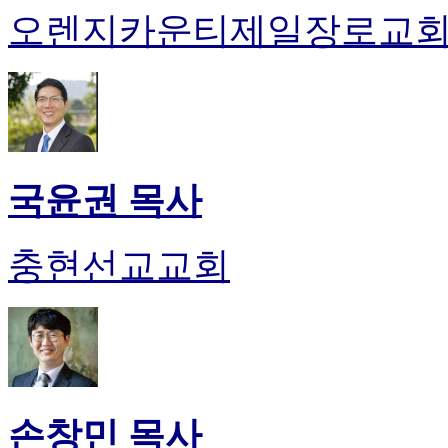
오렌지카운티제일장로교
국윤권 목사
충현선교교회
손창민 목사