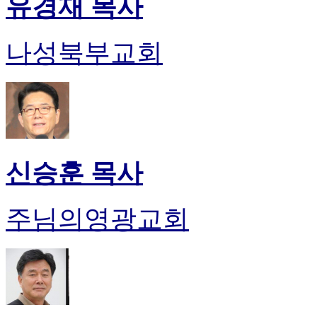
유경재 목사
나성북부교회
신승훈 목사
주님의영광교회