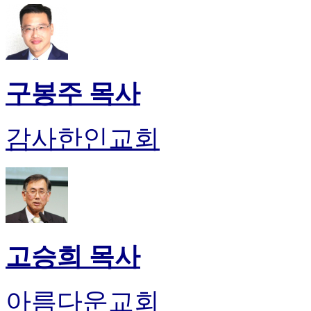
구봉주 목사
감사한인교회
고승희 목사
아름다운교회