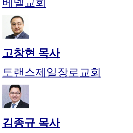
베델교회
고창현 목사
토랜스제일장로교회
김종규 목사