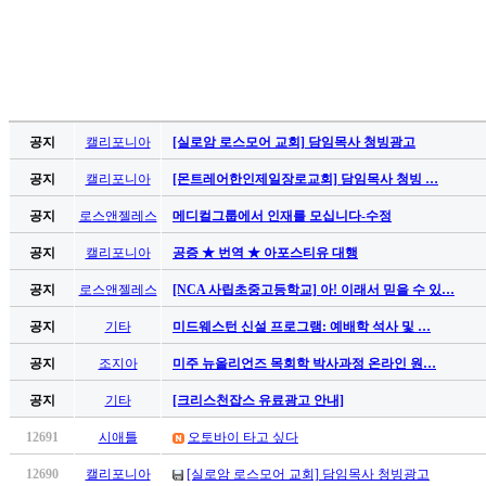
기
부
최종학교 졸업증명서 및 학위증명서 각 1부
전
추천서 2부 이상
치
료
목회자 추천서
약
임
공지
캘리포니아
[실로암 로스모어 교회] 담임목사 청빙광고
추천인의 자필 서명 및 휴대폰 번호 포함
심
공지
캘리포니아
[몬트레어한인제일장로교회] 담임목사 청빙 …
최근 설교 영상 2회분
중
절
공지
로스앤젤레스
메디컬그룹에서 인재를 모십니다-수정
DVD 또는 웹 링크 제출 가능
코
공지
캘리포니아
공증 ★ 번역 ★ 아포스티유 대행
리
자기소개서
아
공지
로스앤젤레스
[NCA 사립초중고등학교] 아! 이래서 믿을 수 있…
e
신앙 간증, 가족 소개, 가족사진 포함
뉴
공지
기타
미드웨스턴 신설 프로그램: 예배학 석사 및 …
목회 비전 및 목회계획서
스
공지
조지아
미주 뉴올리언즈 목회학 박사과정 온라인 원…
신
3. 제출 방법
규
공지
기타
[크리스천잡스 유료광고 안내]
노
제출 서류는 이메일로 보내 주시기 바랍니다.
제
12691
시애틀
오토바이 타고 싶다
휴
E-mail:
landbus4@gmail.com
12690
캘리포니아
[실로암 로스모어 교회] 담임목사 청빙광고
사