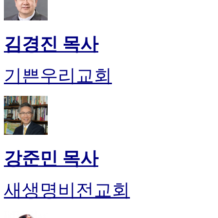
기
미
프
진
김경진 목사
후
기
대
기쁜우리교회
출
후
기
비
아
센
터
웹
강준민 목사
토
끼
미
새생명비전교회
프
진
후