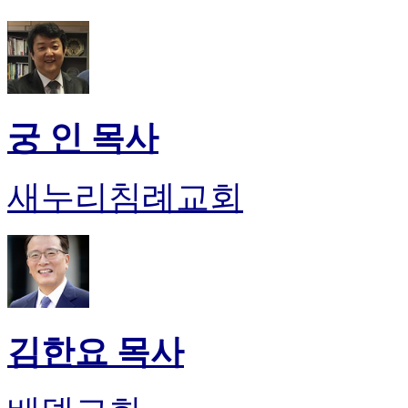
궁 인 목사
새누리침례교회
김한요 목사