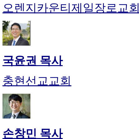
오렌지카운티제일장로교
국윤권 목사
충현선교교회
손창민 목사