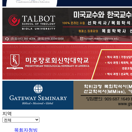
지역
목회자청빙