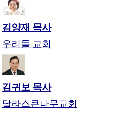
김양재 목사
우리들 교회
김귀보 목사
달라스큰나무교회