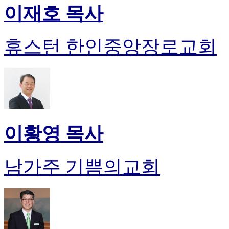
이재호 목사
휴스턴 한인중앙장로교회
이황영 목사
남가주 기쁨의교회