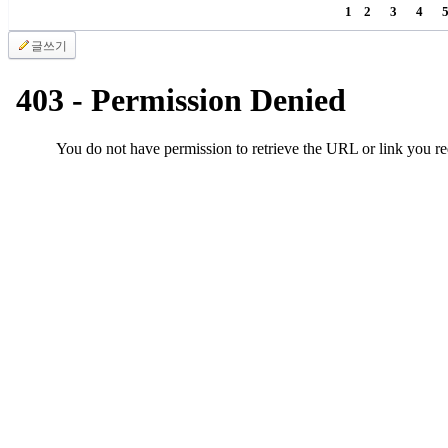
1
2
3
4
판
북
글쓰기
토
끼
최
신
토
렌
트
사
이
트
순
위
비
아
후
기
미
프
진