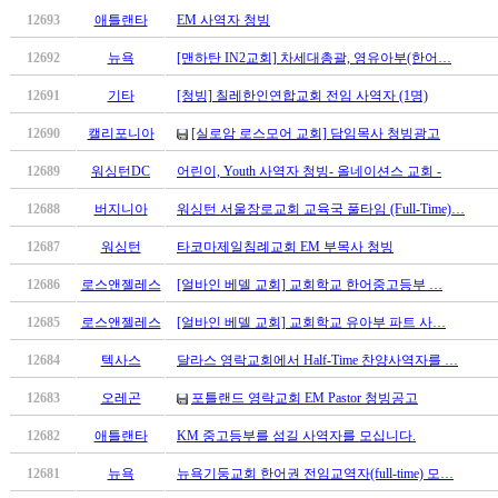
알
12693
애틀랜타
EM 사역자 청빙
리
스
12692
뉴욕
[맨하탄 IN2교회] 차세대총괄, 영유아부(한어…
구
12691
기타
[청빙] 칠레한인연합교회 전임 사역자 (1명)
입
돔
12690
캘리포니아
[실로암 로스모어 교회] 담임목사 청빙광고
클
12689
워싱턴DC
어린이, Youth 사역자 청빙- 올네이션스 교회 -
럽
DOMCLUB
12688
버지니아
워싱턴 서울장로교회 교육국 풀타임 (Full-Time)…
실
시
12687
워싱턴
타코마제일침례교회 EM 부목사 청빙
간
12686
로스앤젤레스
[얼바인 베델 교회] 교회학교 한어중고등부 …
무
료
12685
로스앤젤레스
[얼바인 베델 교회] 교회학교 유아부 파트 사…
채
팅
12684
텍사스
달라스 영락교회에서 Half-Time 찬양사역자를 …
돔
12683
오레곤
포틀랜드 영락교회 EM Pastor 청빙공고
클
럽
12682
애틀랜타
KM 중고등부를 섬길 사역자를 모십니다.
DOMCLUB.top
유
12681
뉴욕
뉴욕기둥교회 한어권 전임교역자(full-time) 모…
머