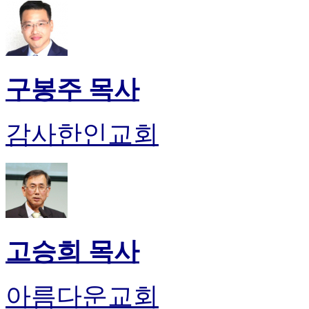
구봉주 목사
감사한인교회
고승희 목사
아름다운교회