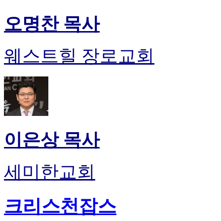
오명찬 목사
웨스트힐 장로교회
이은상 목사
세미한교회
크리스천잡스