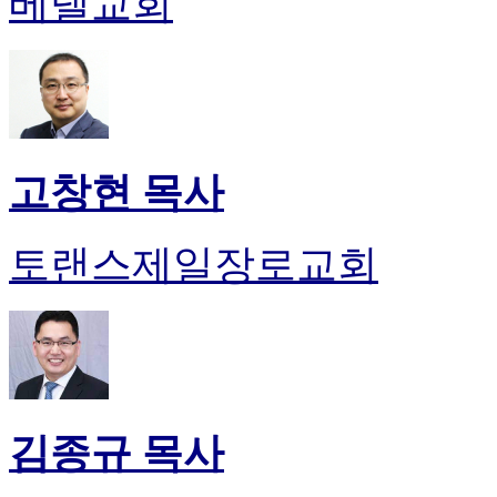
베델교회
고창현 목사
토랜스제일장로교회
김종규 목사