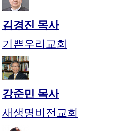
약
국
미
국
김경진 목사
24
시
간
기쁜우리교회
대
출
강준민 목사
새생명비전교회