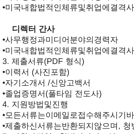
국
•
미국
내
합법적인
체류
및
취업에
결격
주
소
야
디렉터 간사
우
즐
•
사무
행정과
미디어
분야의
경력자
성
비
•
미국
내
합법적인
체류
및
취업에
결격
아
3.
제출
서류
(PDF
형식
)
탑-
프
•
이력서
(
사진
포함
)
릴
리
•
자기소개서
/
신앙고백서
지
•
졸업증명서(풀타임 전도사)
구
입
4.
지원
방법
및
진행
발
기
•
모든
서류는
이메일로
접수해
주시기
부
전
•
제출하신
서류는
반환되지
않으며
,
청
치