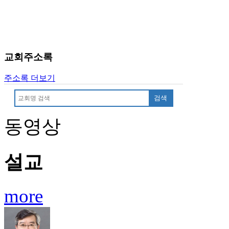
후
기
대
출
후
교회주소록
기
비
주소록 더보기
아
센
검색
터
웹
동영상
토
끼
미
프
설교
진
후
기
more
미
프
진