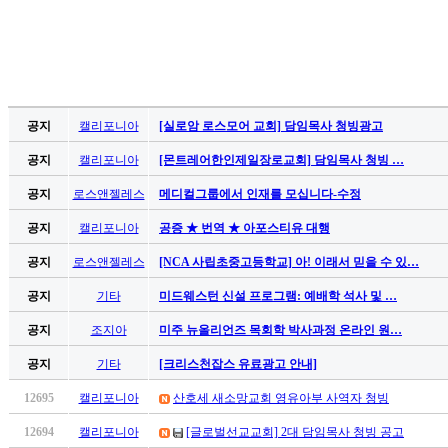
만
남
어
플
시
알
공지
캘리포니아
[실로암 로스모어 교회] 담임목사 청빙광고
리
공지
캘리포니아
[몬트레어한인제일장로교회] 담임목사 청빙 …
스
후
공지
로스앤젤레스
메디컬그룹에서 인재를 모십니다-수정
기
가
공지
캘리포니아
공증 ★ 번역 ★ 아포스티유 대행
평
공지
로스앤젤레스
[NCA 사립초중고등학교] 아! 이래서 믿을 수 있…
발
기
공지
기타
미드웨스턴 신설 프로그램: 예배학 석사 및 …
부
진
공지
조지아
미주 뉴올리언즈 목회학 박사과정 온라인 원…
약
공지
기타
[크리스천잡스 유료광고 안내]
비
아
12695
캘리포니아
산호세 새소망교회 영유아부 사역자 청빙
탑-
12694
캘리포니아
[글로벌선교교회] 2대 담임목사 청빙 공고
시