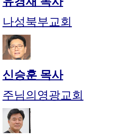
유경재 목사
나성북부교회
신승훈 목사
주님의영광교회