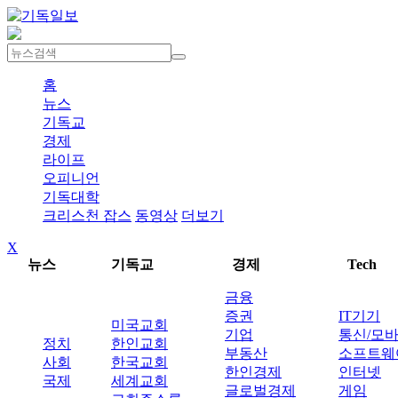
홈
뉴스
기독교
경제
라이프
오피니언
기독대학
크리스천 잡스
동영상
더보기
X
뉴스
기독교
경제
Tech
금융
증권
IT기기
미국교회
기업
통신/모
정치
한인교회
부동산
소프트웨
사회
한국교회
한인경제
인터넷
국제
세계교회
글로벌경제
게임