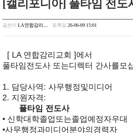
[캘리포니아] 풀타임 전도
남
찾
기
은
글쓴이
LA연합감리…
등록일
26-06-09 15:01
꼴
링
크
밍
키
[ LA
연합감리교회
]
에서
넷
주
풀타임
전도사 또는
디렉터 간사를
모
소
minky
합
1.
담당사역
:
사무
행정
및
미디어
체
출
2.
지원자격
:
장
안
풀타임 전도사
마
•
신학대학
졸업
또는
졸업
예정자
우대
러
브
•
사무
행정과
미디어
분야의
경력자
약