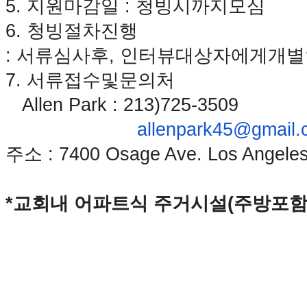
5.
지원
마감일
:
청빙시까지
모심
료
약
6.
청빙절차진행
임
심
:
서류심사후
,
인터뷰
대상자에게
개별
중
7.
서류
접수
및
문의처
절
코
Allen Park : 213)725-3509
리
아
allenpark45@gmail
e
뉴
주소
: 7400 Osage Ave. Los Angele
스
신
규
*교회내 어파트식 주거시설(주방포함
노
제
휴
사
이
트
무
료