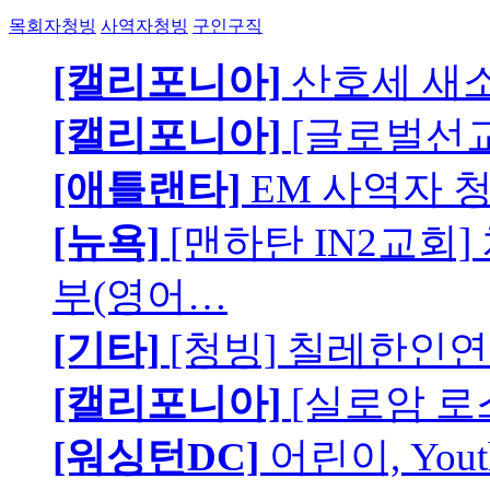
목회자청빙
사역자청빙
구인구직
[캘리포니아]
산호세 새
[캘리포니아]
[글로벌선교
[애틀랜타]
EM 사역자 
[뉴욕]
[맨하탄 IN2교회
부(영어…
[기타]
[청빙] 칠레한인연
[캘리포니아]
[실로암 로
[워싱턴DC]
어린이, You