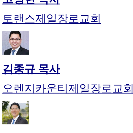
토랜스제일장로교회
김종규 목사
오렌지카운티제일장로교