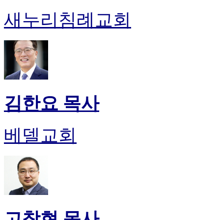
약
국
새누리침례교회
미
국
24
시
간
대
출
김한요 목사
베델교회
고창현 목사