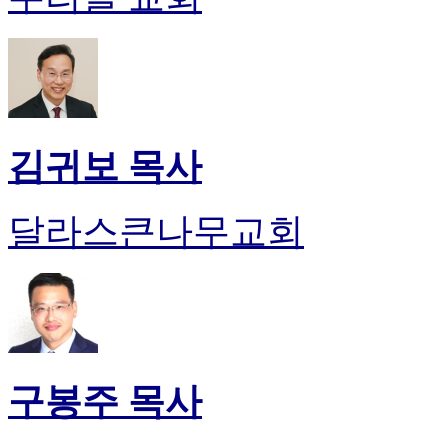
판
북
토
끼
최
신
토
김귀보 목사
렌
트
사
달라스큰나무교회
이
트
순
위
비
아
후
기
구봉주 목사
미
프
진