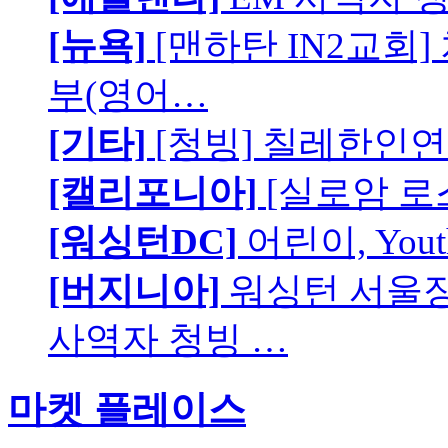
[뉴욕]
[맨하탄 IN2교회
부(영어…
[기타]
[청빙] 칠레한인연
[캘리포니아]
[실로암 로
[워싱턴DC]
어린이, You
[버지니아]
워싱턴 서울장로
사역자 청빙 …
마켓 플레이스