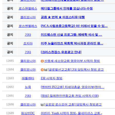
남
찾
공지
로스앤젤레스
메디컬그룹에서 인재를 모십니다-수정
기
은
공지
캘리포니아
공증 ★ 번역 ★ 아포스티유 대행
꼴
공지
로스앤젤레스
[NCA 사립초중고등학교] 아! 이래서 믿을 수 있…
링
크
공지
기타
미드웨스턴 신설 프로그램: 예배학 석사 및 …
밍
키
공지
조지아
미주 뉴올리언즈 목회학 박사과정 온라인 원…
넷
공지
기타
[크리스천잡스 유료광고 안내]
주
소
12695
캘리포니아
산호세 새소망교회 영유아부 사역자 청빙
minky
합
12694
캘리포니아
[글로벌선교교회] 2대 담임목사 청빙 공고
체
12693
애틀랜타
EM 사역자 청빙
출
장
12692
뉴욕
[맨하탄 IN2교회] 차세대총괄, 영유아부(한어…
안
12691
기타
[청빙] 칠레한인연합교회 전임 사역자 (1명)
마
러
12690
캘리포니아
[실로암 로스모어 교회] 담임목사 청빙광고
브
약
12689
워싱턴DC
어린이, Youth 사역자 청빙- 올네이션스 교회 -