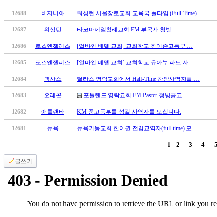
국
12688
버지니아
워싱턴 서울장로교회 교육국 풀타임 (Full-Time)…
주
소
12687
워싱턴
타코마제일침례교회 EM 부목사 청빙
야
우
12686
로스앤젤레스
[얼바인 베델 교회] 교회학교 한어중고등부 …
즐
12685
로스앤젤레스
[얼바인 베델 교회] 교회학교 유아부 파트 사…
성
비
12684
텍사스
달라스 영락교회에서 Half-Time 찬양사역자를 …
아
12683
오레곤
포틀랜드 영락교회 EM Pastor 청빙공고
탑-
프
12682
애틀랜타
KM 중고등부를 섬길 사역자를 모십니다.
릴
리
12681
뉴욕
뉴욕기둥교회 한어권 전임교역자(full-time) 모…
지
1
2
3
4
구
입
글쓰기
발
기
부
전
치