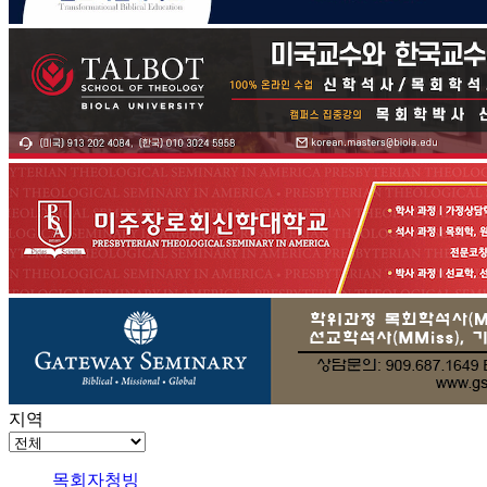
지역
목회자청빙