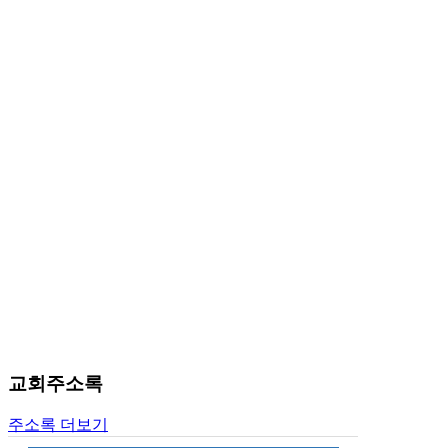
료
약
임
심
중
절
코
리
아
e
뉴
스
신
규
노
제
휴
사
이
교회주소록
트
무
주소록 더보기
료