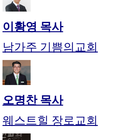
이황영 목사
남가주 기쁨의교회
오명찬 목사
웨스트힐 장로교회