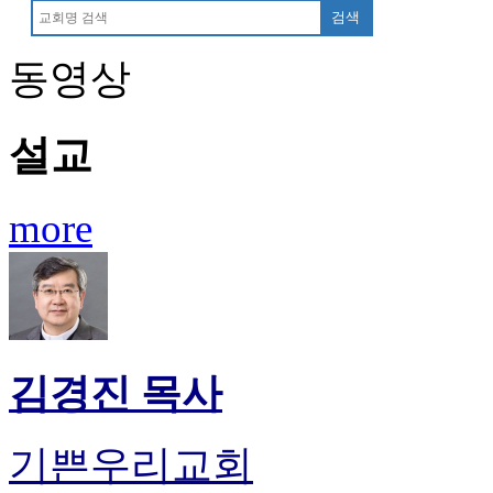
만
검색
남
어
동영상
플
시
알
설교
리
스
후
more
기
가
평
발
기
부
진
김경진 목사
약
비
아
기쁜우리교회
탑-
시