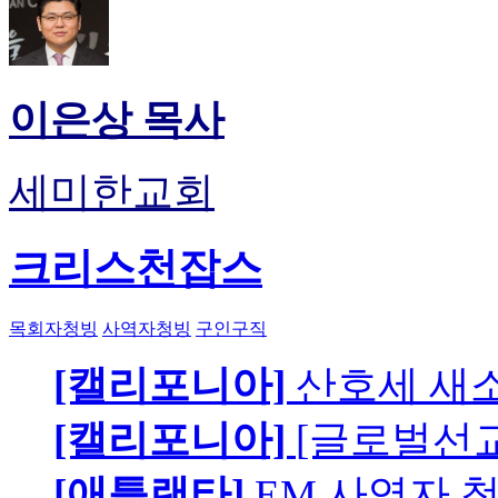
이은상 목사
세미한교회
크리스천잡스
목회자청빙
사역자청빙
구인구직
[캘리포니아]
산호세 새
[캘리포니아]
[글로벌선교
[애틀랜타]
EM 사역자 