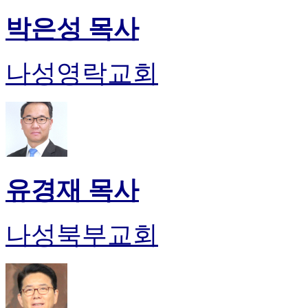
박은성 목사
나성영락교회
유경재 목사
나성북부교회