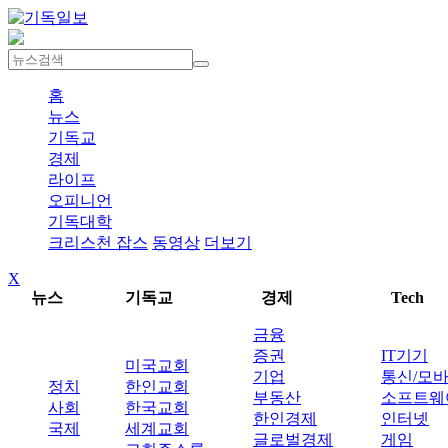
홈
뉴스
기독교
경제
라이프
오피니언
기독대학
크리스천 잡스
동영상
더보기
X
뉴스
기독교
경제
Tech
금융
증권
IT기기
미국교회
기업
통신/모
정치
한인교회
부동산
소프트웨
사회
한국교회
한인경제
인터넷
국제
세계교회
글로벌경제
게임