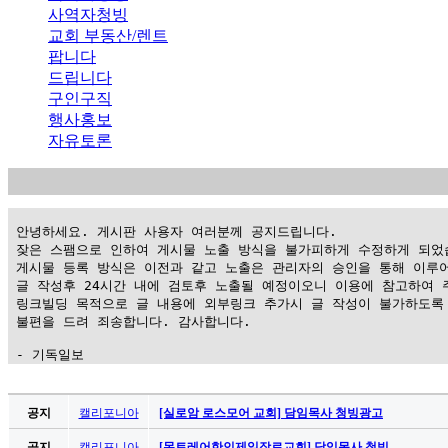
사역자청빙
교회 부동산/렌트
팝니다
드립니다
구인구직
행사홍보
자유토론
 안녕하세요. 게시판 사용자 여러분께 공지드립니다.

 잦은 스팸으로 인하여 게시물 노출 방식을 불가피하게 수정하게 되었습
 게시물 등록 방식은 이전과 같고 노출은 관리자의 승인을 통해 이루어
 글 작성후 24시간 내에 검토후 노출될 예정이오니 이용에 참고하여 주
 링크빌딩 목적으로 글 내용에 외부링크 추가시 글 작성이 불가하도록 
 불편을 드려 죄송합니다. 감사합니다.

 - 기독일보
가
평
공지
캘리포니아
[실로암 로스모어 교회] 담임목사 청빙광고
만
공지
캘리포니아
[몬트레어한인제일장로교회] 담임목사 청빙 …