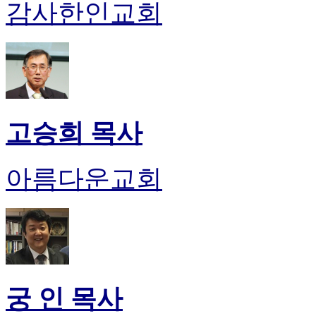
감사한인교회
후
기
대
출
후
기
비
아
고승희 목사
센
터
웹
아름다운교회
토
끼
미
프
진
후
기
미
프
궁 인 목사
진