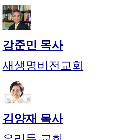
알
리
스
구
입
돔
강준민 목사
클
럽
DOMCLUB
실
새생명비전교회
시
간
무
료
채
팅
돔
클
김양재 목사
럽
DOMCLUB.top
유
우리들 교회
머