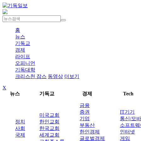
홈
뉴스
기독교
경제
라이프
오피니언
기독대학
크리스천 잡스
동영상
더보기
X
뉴스
기독교
경제
Tech
금융
증권
IT기기
미국교회
기업
통신/모
정치
한인교회
부동산
소프트웨
사회
한국교회
한인경제
인터넷
국제
세계교회
글로벌경제
게임