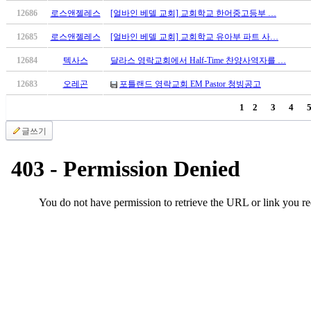
약
12686
로스앤젤레스
[얼바인 베델 교회] 교회학교 한어중고등부 …
국
미
12685
로스앤젤레스
[얼바인 베델 교회] 교회학교 유아부 파트 사…
국
24
12684
텍사스
달라스 영락교회에서 Half-Time 찬양사역자를 …
시
12683
오레곤
포틀랜드 영락교회 EM Pastor 청빙공고
간
대
1
2
3
4
출
글쓰기