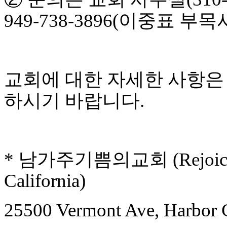
알
949-738-3896(
이중표 부목
리
스
구
입
돔
클
교회에 대한 자세한 사항은
럽
DOMCLUB
하시기 바랍니다
.
실
시
간
무
료
채
*
남가주기쁨의교회
(Rejoi
팅
돔
California)
클
럽
25500 Vermont Ave, Harbor 
DOMCLUB.top
유
머