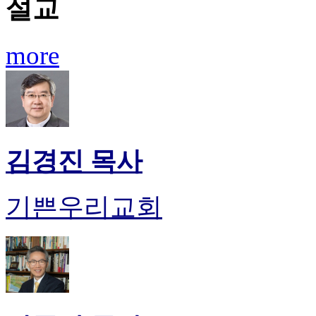
설교
more
김경진 목사
기쁜우리교회