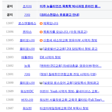
후
공지
조지아
미주 뉴올리언즈 목회학 박사과정 온라인 원…
기
대
공지
기타
[크리스천잡스 유료광고 안내]
출
후
12697
로스앤젤레스
제목입니다
기
12696
캔자스
목회자를 모십니다. (수정 재공고)
비
아
12695
캘리포니아
산호세 새소망교회 영유아부 사역자 청빙
센
12694
캘리포니아
[글로벌선교교회] 2대 담임목사 청빙 공고
터
웹
12693
애틀랜타
EM 사역자 청빙
토
끼
12692
뉴욕
[맨하탄 IN2교회] 차세대총괄, 영유아부(한어…
미
12691
기타
[청빙] 칠레한인연합교회 전임 사역자 (1명)
프
진
12690
캘리포니아
[실로암 로스모어 교회] 담임목사 청빙광고
후
12689
워싱턴DC
어린이, Youth 사역자 청빙- 올네이션스 교회 -
기
미
12688
버지니아
워싱턴 서울장로교회 교육국 풀타임 (Full-Time)…
프
진
12687
워싱턴
타코마제일침례교회 EM 부목사 청빙