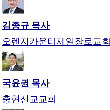
김종규 목사
오렌지카운티제일장로교
국윤권 목사
충현선교교회