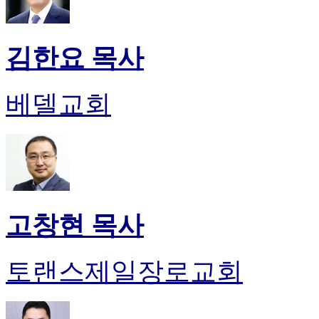
김한요 목사
베델교회
고창현 목사
토랜스제일장로교회