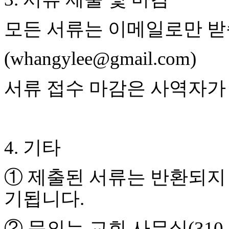
만
남
모든 서류는 이메일로만 
어
플
시
(whangylee@gmail.com)
알
리
서류 접수 마감은 사역자가
스
후
기
가
평
발
4.
기타
기
부
진
①
제출된 서류는 반환되지
약
비
기됩니다
.
아
탑-
②
문의는 교회 사무실
(310
시