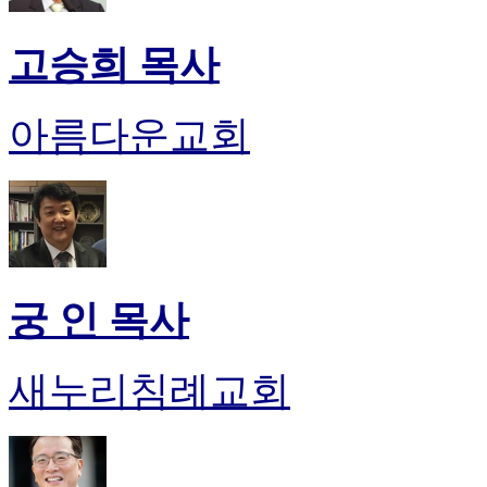
고승희 목사
아름다운교회
궁 인 목사
새누리침례교회