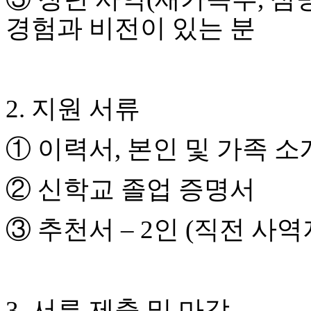
료
약
경험과 비전이 있는 분
임
심
중
절
코
2.
지원 서류
리
아
e
①
이력서
,
본인 및 가족 소
뉴
스
신
②
신학교 졸업 증명서
규
노
제
③
추천서
–
2
인
(
직전 사역
휴
사
이
트
무
3.
서류 제출 및 마감
료