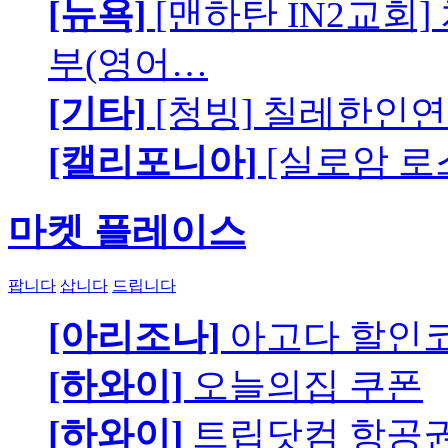
[뉴욕]
[맨하탄 IN2교회
부(영어…
[기타]
[청빙] 칠레한인연
[캘리포니아]
[실로암 로
마켓 플레이스
팝니다
삽니다
드립니다
[아리조나]
아고다 할인
[하와이]
오늘의집 쿠폰
[하와이]
트립닷컴 항공