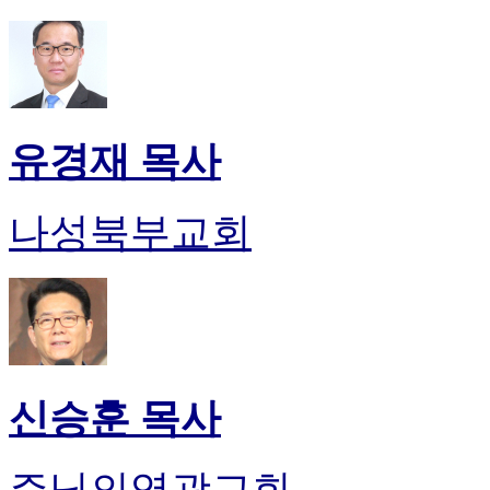
유경재 목사
나성북부교회
신승훈 목사
주님의영광교회