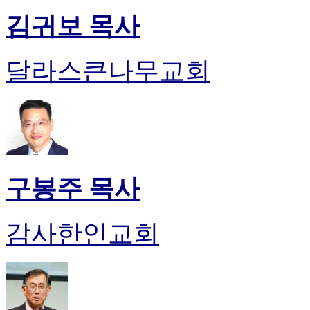
김귀보 목사
달라스큰나무교회
구봉주 목사
감사한인교회