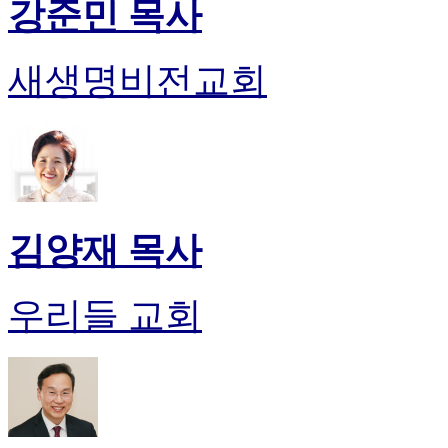
강준민 목사
새생명비전교회
김양재 목사
우리들 교회