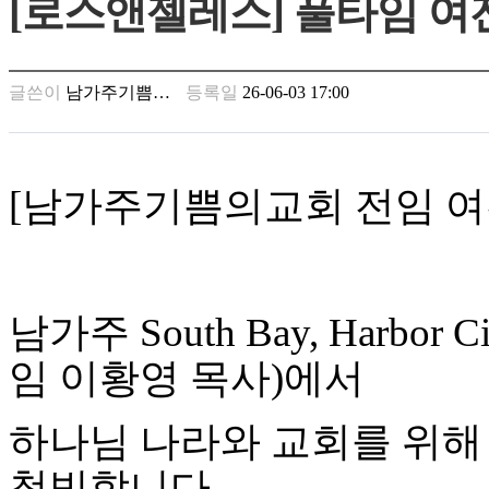
[로스앤젤레스] 풀타임 여
남
찾
기
은
글쓴이
남가주기쁨…
등록일
26-06-03 17:00
꼴
링
크
밍
키
[
남가주기쁨의교회 전임 여
넷
주
소
minky
합
체
남가주
South Bay, Harbor Ci
출
장
임 이황영 목사
)
에서
안
마
하나님 나라와 교회를 위해
러
브
청빙합니다
.
약