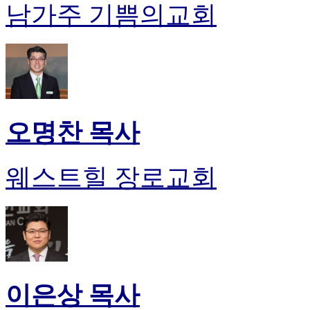
남가주 기쁨의교회
오명찬 목사
웨스트힐 장로교회
이은상 목사