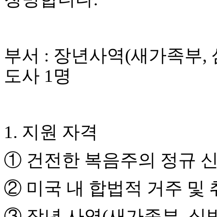
국
주
소
야
우
부서
:
장년사역
(
새가족부
,
즐
성
도사
1
명
비
아
탑-
프
릴
1.
지원 자격
리
지
구
①
건전한 복음주의 정규 
입
발
기
②
미국 내 합법적 거주 및
부
전
치
③
장년 사역
(
새가족부
,
심