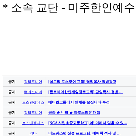
*
소속 교단
-
미주한인예수
판
북
토
끼
최
신
토
렌
트
사
이
트
순
공지
캘리포니아
[실로암 로스모어 교회] 담임목사 청빙광고
위
공지
캘리포니아
[몬트레어한인제일장로교회] 담임목사 청빙 …
비
아
공지
로스앤젤레스
메디컬그룹에서 인재를 모십니다-수정
후
공지
캘리포니아
공증 ★ 번역 ★ 아포스티유 대행
기
미
공지
로스앤젤레스
[NCA 사립초중고등학교] 아! 이래서 믿을 수 있…
프
진
공지
기타
미드웨스턴 신설 프로그램: 예배학 석사 및 …