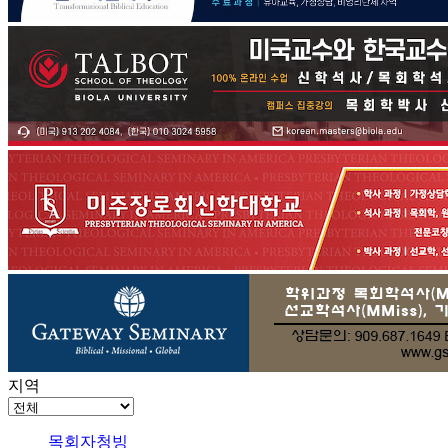
지역
목회자청빙