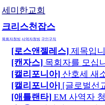
세미한교회
크리스천잡스
목회자청빙
사역자청빙
구인구직
[로스앤젤레스]
제목입
[캔자스]
목회자를 모십니
[캘리포니아]
산호세 새
[캘리포니아]
[글로벌선교
[애틀랜타]
EM 사역자 